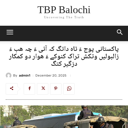
TBP Balochi
Uncovering The Truth
پاکستانی پوج ءَ ٹاہ داتگ کہ آئی ءَ چہ ھب ءَ
زالبولیں وتکش تراک کنوکے ءَ ھوار دو کمکار
دزگیر کتگ
By
admin1
December 20, 2025