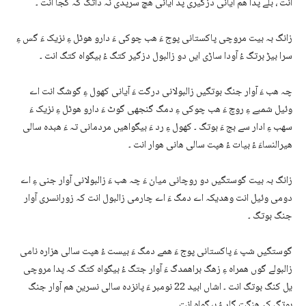
انت ، بلے پدا ھم آیانی دزگیری پد آیانی ھچ سرپدی نہ داتگ کہ کجا انت ۔
زانگ بہ بیت مروچی پاکستانی پوج ءَ ھب چوکی ءَ دارو ھوٹل ءِ نزیک ءَ گس ءِ
سرا بیڑ برتگ ءُ آودا ساڑی ایں دو زالبول دزگیر کتگ ءُ بیگواہ کتگ انت ۔
چہ ھب ءَ آوار جنگ بوتگیں زالبولانی درگت ءَ آیانی کھول ءِ گوشگ انت اے
وئیل شمبے ءِ روچ ءَ ھب چوکی ءِ دمگ گنجھی گوٹ ءَ دارو ھوٹل ءِ نزیک ءَ
سھب ءِ ادار سے بج ءَ بوتگ ۔ کھول ءِ رد ءَ بیگواھیں مردمانی تہ ءَ ھبدہ سالی
ھیرالنساءَ ءُ بیات ءُ ھپت سالی ھانی ھوار انت ۔
زانگ بہ بیت گوستگیں دو روچانی میان ءَ چہ ھب ءَ زالبولانی آوار جنی ءِ اے
دومی وئیل انت وھدیکہ اے دمگ ءَ اے چارمی زالبول انت کہ زورانسری آوار
جنگ بوتگ ۔
گوستگیں شپ ءَ پاکستانی پوج ءَ ھمے دمگ ءَ بیست ءُ ھپت سالی ھزارہ نامی
زالبولے گوں ھمراہ ءِ زھگ براھمدگ ءَ آوار جتگ ءُ بیگواہ کتگ کہ پدا مروچی
یل کنگ بوتگ انت ۔ اشاں ابید 22 نومبر ءَ پانزدہ سالی نسرین ھم آوار جنگ
بوتگ کہ ھنگت گار ءُ بیگواہ انت ۔