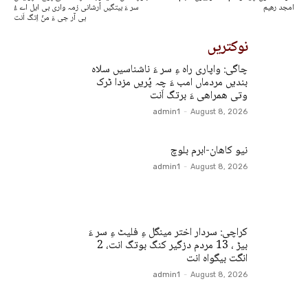
امجد رھیم
سر ءَ بیتگیں اُرشانی زمہ واری بی ایل اے ءُ
بی آر جی ءَ منّ اِتگ اَنت
نوکتریں
چاگی: واپاری راہ ءِ سر ءَ ناشناسیں سلاہ
بندیں مردماں امب ءَ چہ پُریں مزدا ٹرک
وتی ھمراھی ءَ برتگ اَنت
admin1
-
August 8, 2026
نیو کاھان-ابرم بلوچ
admin1
-
August 8, 2026
کراچی: سردار اختر مینگل ءِ فلیٹ ءِ سر ءَ
بیڑ ، 13 مردم دزگیر کنگ بوتگ انت، 2
انگت بیگواہ انت
admin1
-
August 8, 2026