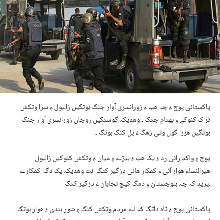
پاکستانی پوج ءَ چہ ھب ءَ زورانسری آوار جنگ بوتگیں زالبول ءِ سرا وتکش
تراک کنوکے ءِ بھتام جتگ ۔ وھدیکہ گوستگیں روچاں زورانسری آوار جنگ
بوتگیں ھزرا گوں وتی زھگ ءَ یل کنگ بوتگ ۔
پوج ءِ واکدارانی رد ءَ یک ھب ءَ بیڑے ءِ میان ءَ وتکش کنوکیں زالبول
ھیرالنساء ھوار آئی ءِ کمکار ھانی دزگیر کتگ انت وھدیکہ یک دگہ کمکارے
پرید کہ چہ بلوچستان ءِ دمگ کیچ تجابان ءَ دزگیر کتگ.
پاکستانی پوج ءَ ٹاہ داتگ کہ اے مردم وتکش کنگ ءِ شور بندی ءَ ھوار بوتگ