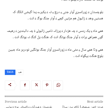
بلوچستان ءَ زورانسری آوار جنی ءِ درچ ءِ تہ ءَ یکبرے پدا گیشی اتکگ کہ
ھستیں وھد ءَ زالبول ھم مزنیں کچے ءَ آوار جنگ بوگ ءَ انت ۔
ھمے ماہ ءِ یک رمس ءَ چہ ھزدار ءَ پرزانہ نامیں زالبولے ءُ چہ دالبندین ءَ رھیمہ
گوں ھمراھے برات ءَ آوار جنگ بوتگ انت کہ ھنگت یل کنگ نہ بوتگ انت ۔
ھمے وڈا ھمے سال ءِ مئی ماہ ءَ زورانسری آوار جنگ بوتگیں نودربر ماہ جبین
بلوچ ھنگت بیگواہ انت ۔
ھب
TAGS
Previous article
Next article
شرت- انتون چیخوف| ڈاکٹر بیزن سبا|
بلوچستان ءُ ھیدرآباد ءَ پاکستانی پوج ءُ پولیس