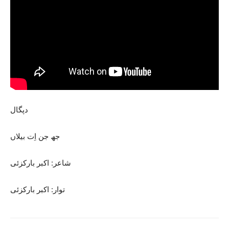
دپگال
جھ جن اِت بیلاں
شاعر: اکبر بارکزئی
توار: اکبر بارکزئی