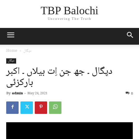
TBP Balochi
Uncovering The Truth
دپگال
Home
دپگال
دپگال ۔ جھ جن اِت بیلاں ۔ اکبر
بارکزئی
By
admin
-
May 24, 2021
0