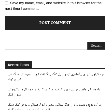
Save my name, email, and website in this browser for the
next time I comment.
Recent Posts
چہ کراچی ءَ پنچ بیگواھیں نودربر یل کنگ بیتگ انت ءُ چہ بلوچستان ءَ دگہ سَے
کس بیگواہ
بلوچستان : بازیں مزنیں شھراں کرفیو جنگ بیتگ : تربت ءُ شال ءَ سیکیورٹی
شیوار کتگ
شال ءَ پوج ءِ دست ءَ آوار جنگ بیتگیں سئیں زالبول ھپتگے ءَ پد یل کنگ بیتگ
انت، چہ کراچی ءَ سَے ورناہ بیگواہ