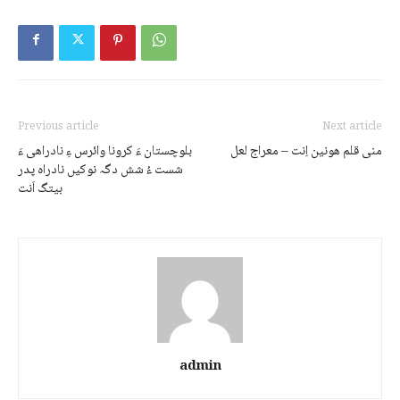
Previous article
Next article
منی قلم ھونین اِنت – معراج لعل
بلوچستان ءَ کرونا وائرس ءِ نادراھی ءَ
شست ءُ شش دگہ نوکیں نادراہ پدر
بیتگ اَنت
admin