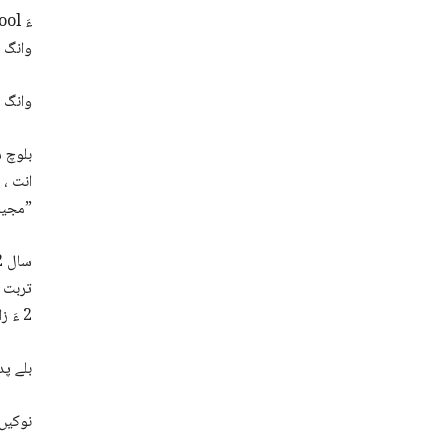
وانگ ب
وانگ ء
بلوچ س
انت ،
”مجید 
تربت ،
2 ءَ زالبولانی بھر زورگ گیشتر بوتگ ۔
بلے پد
نوکیں