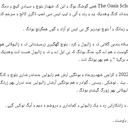
ھمے گوشگ بوگ ءَ ایں کہ شھناز بلوچ ءِ سیادی کیچ ءِ دمگ تمپ ءَ انت ءُ آئی 
ندات کتگ وھدیکہ پد ءَ رند ءَ آئی ءَ ایپ ایس سی تمپ ڈگری کالج ءَ سرجم کت
ِ زمانگ ءَ آ بلوچ نودربر گل بی ایس او آزاد ءَ گوں ھمگرنچ بوتگ ۔
لاہ بندیں گلانی تہ ءَ زالبول ءِ کرد : بلوچ گھگیری زرمبشتانی تہ ءَ زالبولانی ھ
 گوست ءَ ھم اے گپ جنگ بوتگ کہ بی ایل اے ءِ تہ ءَ زالبول ھست انت وھدیکہ
برگیڈ “ ءِ ھم بھر بوتگ انت ۔
سال 2022 ءَ کراچی شھدربرجاہ ءَ بوتگیں ارش ھم زلبولیں جندندر شاری بلوچ ءَ کت
 بیلہ ، نوشکی ، پسنی ، گوادر ءَ ھم بوتگیں اُرشاں زالبولیں جند ندراں بھر زرت
 ءَ زانتکارانی رد ءَ یک زالبولے ءِ کمانداری ءِ دروشم ءَ دیم ءَ آیگ نوکیں گپے ۔
 باوست ۔