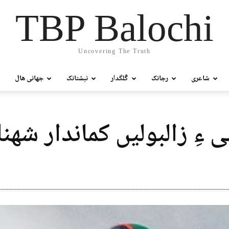
TBP Balochi
Uncovering The Truth
شاعری
رجانک
گُلگدار
نبشتانک
جھانی ھال
 ءِ زالبولیں کماندار شھنا