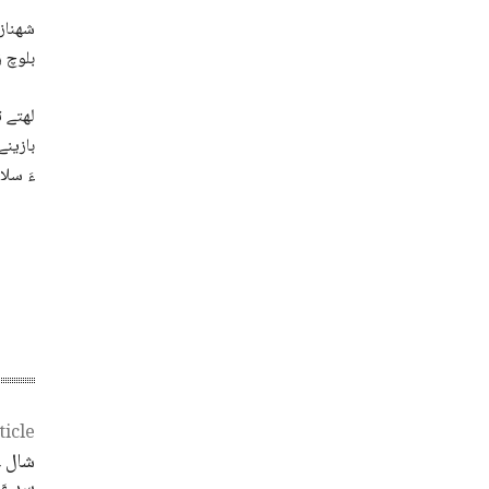
شھناز 
بلوچ ز
لھتے ت
بازینے
ءَ سلا
ticle
شال ء
سر ءَ