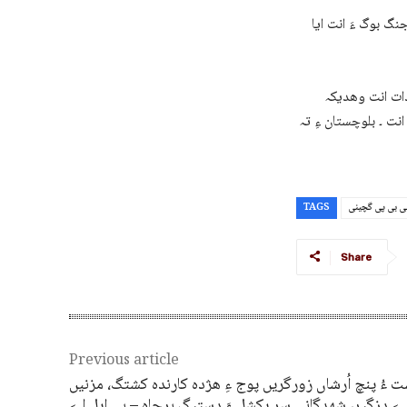
نگ بوگ ءَ انت ایا
دات انت وھدیکہ
نت ۔ بلوچستان ءِ تہ
ی بی پی گچینی
TAGS
Share
Previous article
 ءُ پنچ اُرشاں زورگریں پوج ءِ ھژدہ کارندہ کشتگ، مزنیں
ے دزگیر، شھدگانی سر یکشل ءَ دستیگ برجاہ – بی ایل اے