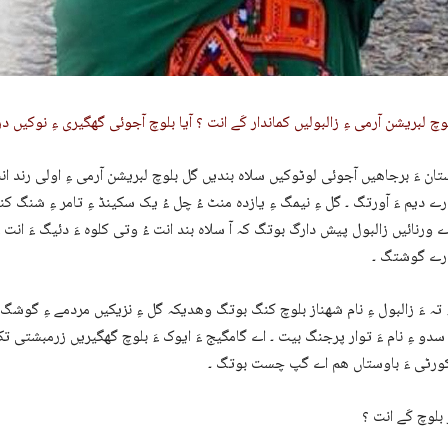
وچ لبریشن آرمی ءِ زالبولیں کماندار کَے انت ؟ آیا بلوچ آجوئی گھگیری ءِ نوکیں در
ان ءَ برجاھیں آجوئی لوٹوکیں سلاہ بندیں گل بلوچ لبریشن آرمی ءِ اولی رند ان
رے دیم ءَ آورتگ ۔ گل ءِ نیمگ ءِ یازدہ منٹ ءُ چل ءُ یک سکینڈ ءِ تامر ءِ شنگ ک
اے ورنائیں زالبول پیش دارگ بوتگ کہ آ سلاہ بند انت ءُ وتی کلوہ ءَ دئیگ ءَ انت ء
ارے گوشتگ ۔
ِ تہ ءَ زالبول ءِ نام شھناز بلوچ کنگ بوتگ وھدیکہ گل ءِ نزیکیں مردمے ءِ گوشگ
 سدو ءِ نام ءَ توار پرجنگ بیت ۔ اے گامگیج ءَ ایوک ءَ بلوچ گھگیریں زرمبشتی ت
کورٹی ءَ باوستاں ھم اے گپ چست بوتگ ۔
بلوچ کَے انت ؟