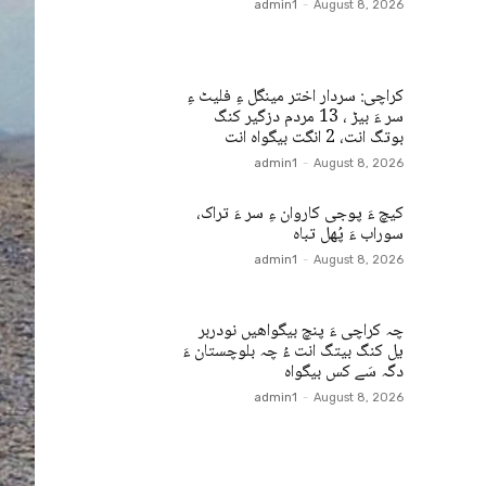
admin1
-
August 8, 2026
کراچی: سردار اختر مینگل ءِ فلیٹ ءِ
سر ءَ بیڑ ، 13 مردم دزگیر کنگ
بوتگ انت، 2 انگت بیگواہ انت
admin1
-
August 8, 2026
کیچ ءَ پوجی کاروان ءِ سر ءَ تراک،
سوراب ءَ پُھل تباہ
admin1
-
August 8, 2026
چہ کراچی ءَ پنچ بیگواھیں نودربر
یل کنگ بیتگ انت ءُ چہ بلوچستان ءَ
دگہ سَے کس بیگواہ
admin1
-
August 8, 2026