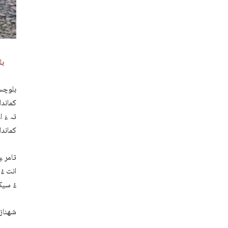
بل
بلوچست
کماندا
تہ ءَ 
کماند
تامر ء
انت ءُ
ءُ سی
شھناز 