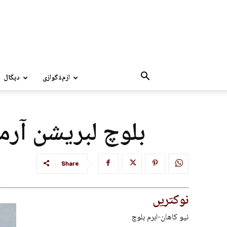
ازمءُگوازی
دپگال
بلوچ لبریشن آرمی
Share
نوکتریں
نیو کاھان-ابرم بلوچ