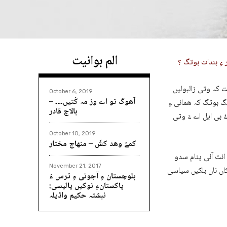
الم بوانیت
 ءِ بندات بوتگ ؟
ت کہ وتی زالبولیں
October 6, 2019
آھوگ تو اے وڑ مہ کُتیں۔۔۔ –
نگ بوتگ کہ ھمائی ءِ
بالاچ قادر
ُ بی ایل اے ءَ وتی
October 10, 2019
کمےّ وھد کشّ – منھاج مختار
 انت آئی پنام سدو
November 21, 2017
کاں ناں بلکیں سیاسی
بلوچستان ءِ آجوئی ءِ ترس ءُ
پاکستانءِ نوکیں پالیسی:
نبشتہ حکیم واڈیلہ