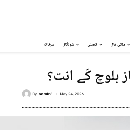
ملکی ھال
گچینی
شونگال
سرتاک
ز بلوچ کَے انت؟
By
admin1
May 24, 2026