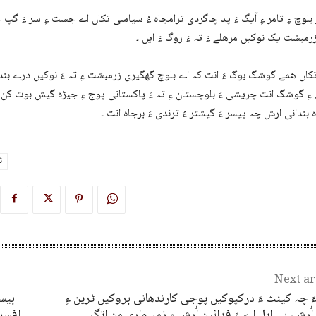
بلوچ ءِ تامر ءِ آیگ ءَ پد چاگردی ترامجاہ ءُ سیاسی تکاں اے جست ءِ سر ءَ گپ ج
رمبشت یک نوکیں مرھلے ءَ تہ ءَ روگ ءَ ایں ۔
کاں ھمے گوشگ بوگ ءَ انت کہ اے بلوچ گھگیری زرمبشت ءِ تہ ءَ نوکیں درے بن
 ءِ گوشگ انت چریشی ءَ بلوچستان ءِ تہ ءَ پاکستانی پوج ءِ جیڑہ گیش بوت کن ا
ہ بندانی ارش چہ پیسر ءَ گیشتر ءُ ترندی ءَ برجاہ انت ۔
ٹ
Next ar
َ چہ کینٹ ءَ درکپوکیں پوجی کارندھانی بروکیں ٹرین ءِ
بیست
 اُرش، بی ایل اے ءَ فدائین اُرش ءِ زمہ واری من اتگ
افسر