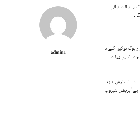
The Oasis School ءَ
گ ۔
وار بوگ نوکیں گپے نہ
admin1
 جند ندری یونٹ
گ ات ۔ اے ارش ءَ پد
گ بلے آپریشن ھیروپ