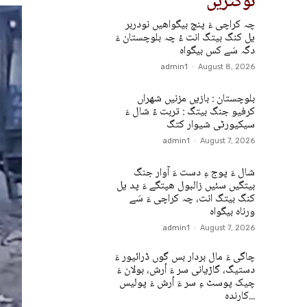
نوکتریں
چہ کراچی ءَ پنچ بیگواھیں نودربر
یل کنگ بیتگ انت ءُ چہ بلوچستان ءَ
دگہ سَے کس بیگواہ
admin1
-
August 8, 2026
بلوچستان : بازیں مزنیں شھراں
کرفیو جنگ بیتگ : تربت ءُ شال ءَ
سیکیورٹی شیوار کتگ
admin1
-
August 7, 2026
شال ءَ پوج ءِ دست ءَ آوار جنگ
بیتگیں سئیں زالبول ھپتگے ءَ پد یل
کنگ بیتگ انت، چہ کراچی ءَ سَے
ورناہ بیگواہ
admin1
-
August 7, 2026
چاگی ءَ مال بردار بس گوں ڈرائیور ءَ
دستیگ، گاڑیانی سر ءَ اُرش، بولان ءَ
چیک پوسٹ ءِ سر ءَ اُرش ءَ پولیس
کارندہ...