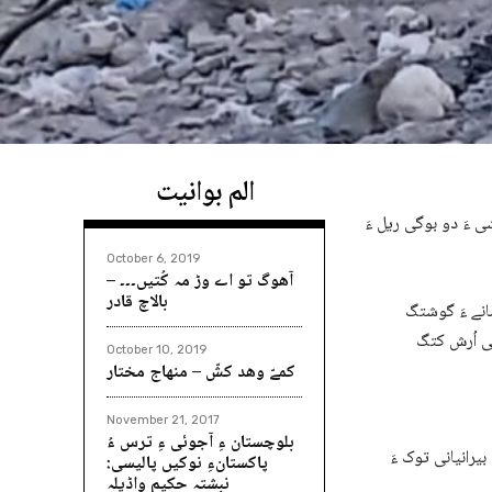
الم بوانیت
ی ءَ دو بوگی ریل ءَ
October 6, 2019
آھوگ تو اے وڑ مہ کُتیں۔۔۔ –
بالاچ قادر
انے ءَ گوشتگ
October 10, 2019
کمےّ وھد کشّ – منھاج مختار
November 21, 2017
بلوچستان ءِ آجوئی ءِ ترس ءُ
بیرانیانی توک ءَ
پاکستانءِ نوکیں پالیسی:
نبشتہ حکیم واڈیلہ