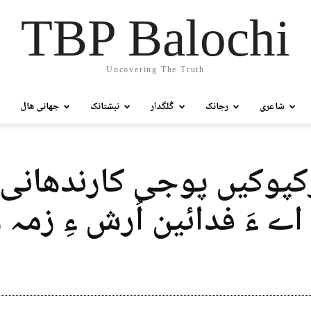
TBP Balochi
Uncovering The Truth
شاعری
رجانک
گُلگدار
نبشتانک
جھانی ھال
کپوکیں پوجی کارندھانی ب
اے ءَ فدائین اُرش ءِ زمہ