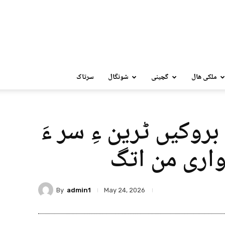
ملکی ھال
گچینی
شونگال
سرتاک
روکیں ٹرین ءِ سر ءَ
 واری من اتگ
By
admin1
May 24, 2026