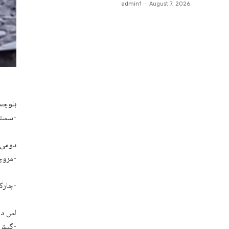
admin1
-
August 7, 2026
بلوچست
سستگ ءُ جتا بوتگ انت ءُ یکے ءَ آس لگ اتگ-
دومی ن
مروچی سھب ءَ چہ شال کینٹ ءَ زورگریں پوجی کارندھاں آروکیں ٹرین ءِ سر ءَ فدائی اُرش کتگ-
جارکش ءَ گوشتگ دشمن ءَ بیتگیں جانی ءُ مالی تاوان سرجم ءَ شنگ کنگ بنت انت-
لس دمگ
گیش بوگ ءِ گمان انت-