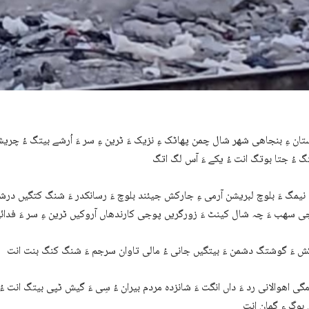
ان ءِ بنجاھی شھر شال چمن پھاٹک ءِ نزیک ءَ ٹرین ءِ سر ءَ اُرشے بیتگ ءُ چریش
یمگ ءَ بلوچ لبریشن آرمی ءِ جارکش جیئند بلوچ ءَ رسانکدر ءَ شنگ کتگیں درش
ی اھوالانی رد ءَ داں انگت ءَ شانزدہ مردم بیران ءُ سِی ءَ گیش ٹپی بیتگ انت ءُ 