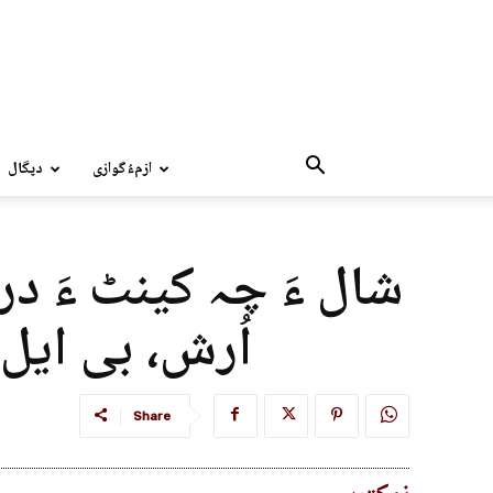
ازمءُگوازی
دپگال
شال ءَ چہ کینٹ ءَ در
اُرش، بی ایل 
Share