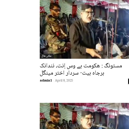
ملکی ھال
مستونگ : ھکومت بے وس اِنت، نندانک
برجاہ بیت- سردار اختر مینگل
admin1
-
April 8, 2025