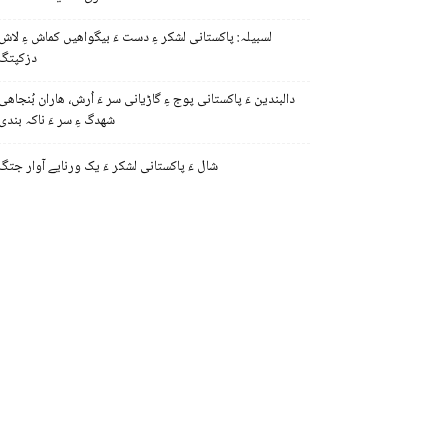
لسبیلہ: پاکستانی لشکر ءِ دست ءَ بیگواھیں کماش ءِ لاش
دزکپتگ
دالبندین ءَ پاکستانی پوج ءِ گاڑیانی سر ءَ اُرش، ھاران بُنجاھی
شھدگ ءِ سر ءَ ناکہ بندی
شال ءَ پاکستانی لشکر ءَ یک ورنایے آوار جتگ