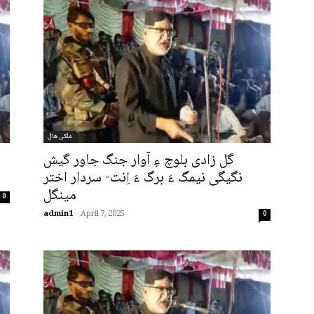
ملکی ھال
گل زادی بلوچ ءِ آوار جنگ جاور گیش
نگیگی نیمگ ءَ برگ ءَ اِنت- سردار اختر
مینگل
0
admin1
-
April 7, 2025
0