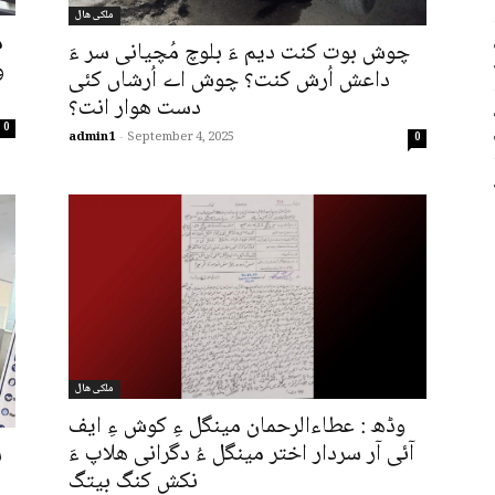
ملکی ھال
م
چوش بوت کنت دیم ءَ بلوچ مُچیانی سر ءَ
و
داعش اُرش کنت؟ چوش اے اُرشاں کئی
دست ھوار انت؟
0
admin1
-
September 4, 2025
0
ملکی ھال
وڈھ : عطاءالرحمان مینگل ءِ کوش ءِ ایف
آئی آر سردار اختر مینگل ءُ دگرانی ھلاپ ءَ
س
نکش کنگ بیتگ