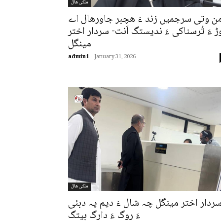
ملکی ھال
ن وتی سرجمیں زند ءَ ھچبر جاورھال اے
ڑ ءَ تُرسناکی ءَ ندیستگ اَنت- سردار اختر
مینگل
admin1
-
January 31, 2026
ملکی ھال
ردار اختر مینگل چہ شال ءَ دیم پہ دبئی
ءَ روگ ءَ دارگ بیتگ