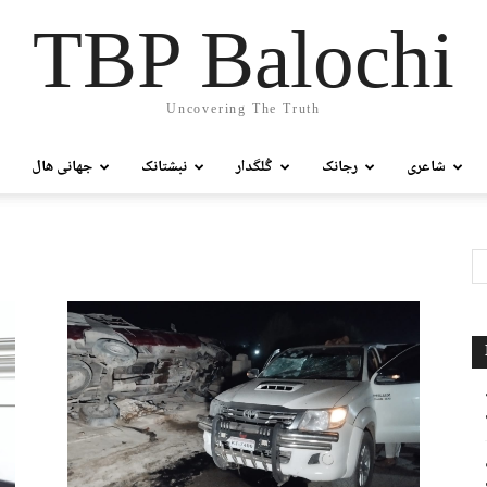
TBP Balochi
Uncovering The Truth
شاعری
رجانک
گُلگدار
نبشتانک
جھانی ھال