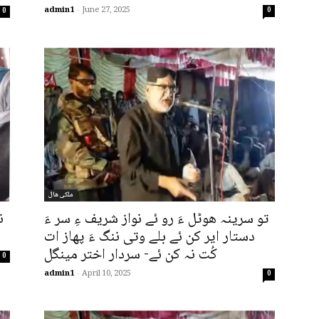
admin1
-
June 27, 2025
0
0
ملکی ھال
تو سرینہ ھوٹل ءَ رو ئے نواز شریف ءِ سر ءَ
ن
دستار ایر کن ئے بلے وتی ننگ ءَ پھاز ات
کُت نہ کن ئے- سردار اختر مینگل
0
admin1
-
April 10, 2025
0