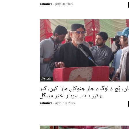
admin1
-
July 20, 2025
ملکی ھال
ان، پُچ ءُ لوگ ءِ جار جنوکاں مارا کپن، کبر
ءُ تیر دات۔ سردار اختر مینگل
admin1
-
April 10, 2025