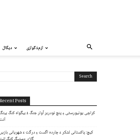
ازمءُگوازی
دپگال
Recent Posts
کراچی یونیورسٹی ءِ پنچ نودربر آوار جنگ ءُ بیگواہ کنگ بیتگ
اَنت
کیچ: پاکستانی لشکر ءَ چاردہ اگست ءِ درگت ءَ شھریانی بازیں
گاڑی دستیگ کتگ انت