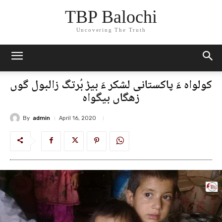
TBP Balochi
Uncovering The Truth
کولواہ ءَ پاکستانی لشکر ءَ بیڑ بُرتگ زالبول گوں
زھگاں بیگواہ
By
admin
April 16, 2020