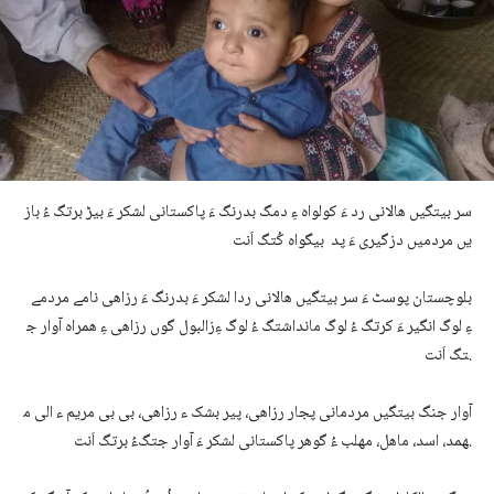
سر بیتگیں ھالانی رد ءَ کولواہ ءِ دمگ بدرنگ ءَ پاکستانی لشکر ءَ بیڑ برتگ ءُ باز
یں مردمیں دزگیری ءَ پد بیگواہ کُتگ اَنت
بلوچستان پوسٹ ءَ سر بیتگیں ھالانی ردا لشکر ءَ بدرنگ ءَ رزاھی نامے مردمے
ءِ لوگ انگیر ءَ کرتگ ءُ لوگ مانداشتگ ءُ لوگ ءِزالبول گوں رزاھی ءِ ھمراہ آوار ج
تگ اَنت.
آوار جنگ بیتگیں مردمانی پجار رزاھی، پیر بشک ء رزاھی، بی بی مریم ء الی م
ھمد، اسد، ماھل، مھلب ءُ گوھر پاکستانی لشکر ءَ آوار جتگءُ برتگ اَنت.