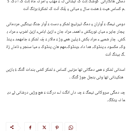
دمگی ھالکارانی گوشگ اِنت کہ ایشانی تہ ءَ مھلب ءِ اُمر نُہ ماہ اِنت کہ آ دگہ ک
م کساس ھپت ءُ ھشت سال ءِ میانی ءِ چُک اَنت کہ لشکرءُ برتگ اَنت.
دومی نیمگ ءَ آواران ءِ دمگ تیرتیج لشکر ءِ دست ءَ آوار جنگ بیتگیں مردمانی
پجار جاپر ء میار، نوربکش ء اھمد، مراد جان ء ازیز، اباسء ازیز، اشرپ ء مراد ب
کش، چار شمبے ء مراد بکش ءُ پلین ھمے وڑ ءَ مالار ءَ چَہ لشکر ءَ جامھمد ء پنڈ
وک، مکسود ء پنڈوک، ھدا داد ءپنڈوک،مھم ھان، پنڈوک ء میا سنجر ءِ ناماں زان
گ بیتگ اَنت.
استانی لشکر ءَ ھمے دمگانی تھا مزنیں کساس ءَ لشکر کشی بندات کُتگ ءُ بازیں
ھنکینانی تھا وتی بنجل جوڑ کُتگ ۔
چہ دمگی سروکانی نیمگ ءَ چہ داں انگت اے درگت ءَ ھچ وڑیں درشانی ئے دی
ما نہ یتکگ۔