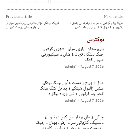
Previous article
Next article
کرونا وبا ءِ گیشی ءِ سوب ءَ زھرشانی بنجل ءَ
شپیک مینگل مھترھندیانی زورمندیں ھونوار،
یکبریں پدا مھتل کنگ ءَ ایں ، ماما کدیر
دی بلوچستان پوسٹ گچینی
نوکتریں
بلوچستان : بازیں مزنیں شھراں کرفیو
جنگ بیتگ : تربت ءُ شال ءَ سیکیورٹی
شیوار کتگ
admin1
-
August 7, 2026
شال ءَ پوج ءِ دست ءَ آوار جنگ بیتگیں
سئیں زالبول ھپتگے ءَ پد یل کنگ بیتگ
انت، چہ کراچی ءَ سَے ورناہ بیگواہ
admin1
-
August 7, 2026
چاگی ءَ مال بردار بس گوں ڈرائیور ءَ
دستیگ، گاڑیانی سر ءَ اُرش، بولان ءَ چیک
پوسٹ ءِ سر ءَ اُرش ءَ پولیس کارندہ...