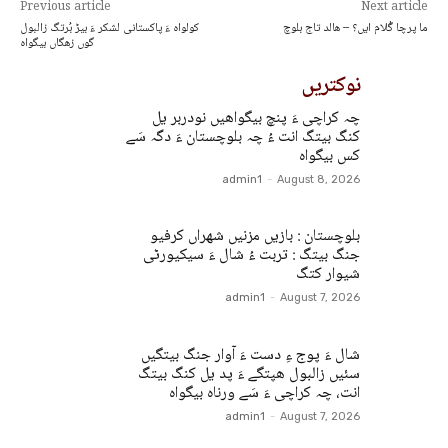
Previous article
Next article
ما پرچا گُلام ایں؟ – هالد تاج بلوچ
کولواہ ءَ پاکستانی لشکر ءَ بیڑ بُرتگ زالبول
گوں زھگاں بیگواہ
نوکتریں
چہ کراچی ءَ پنچ بیگواھیں نودربر یل
کنگ بیتگ انت ءُ چہ بلوچستان ءَ دگہ سَے
کس بیگواہ
admin1
-
August 8, 2026
بلوچستان : بازیں مزنیں شھراں کرفیو
جنگ بیتگ : تربت ءُ شال ءَ سیکیورٹی
شیوار کتگ
admin1
-
August 7, 2026
شال ءَ پوج ءِ دست ءَ آوار جنگ بیتگیں
سئیں زالبول ھپتگے ءَ پد یل کنگ بیتگ
انت، چہ کراچی ءَ سَے ورناہ بیگواہ
admin1
-
August 7, 2026