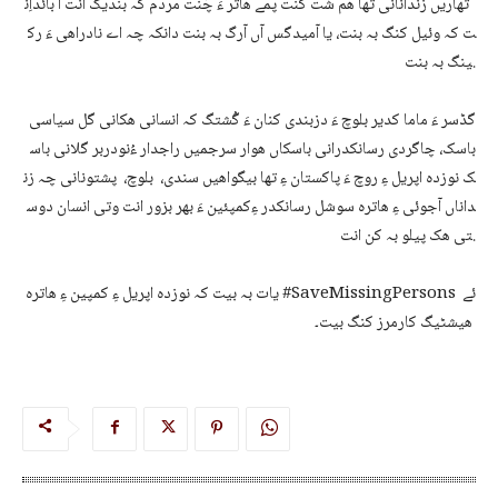
تھاریں زندانانی تھا ھم شُت کنت پمے ھاتر ءَ چُنت مردم کہ بندیگ انت آ بائداِن
ت کہ وئیل کنگ بہ بنت، یا آمیدگس آں آرگ بہ بنت دانکہ چہ اے نادراھی ءَ رک
ینگ بہ بنت.
گڈسر ءَ ماما کدیر بلوچ ءَ دزبندی کنان ءَ گُشتگ کہ انسانی ھکانی گل سیاسی
باسک، چاگردی رسانکدرانی باسکاں ھوار سرجمیں راجدار ءُنودربر گلانی باس
ک نوزدہ اپریل ءِ روچ ءَ پاکستان ءِ تھا بیگواھیں سندی، بلوچ، پشتونانی چہ زن
داناں آجوئی ءِ ھاترہ سوشل رسانکدر ءِکمپئین ءَ بھر بزور انت وتی انسان دوس
تی ھک پیلو بہ کن انت.
یات بہ بیت کہ نوزدہ اپریل ءِ کمپین ءِ ھاترہ #SaveMissingPersons ئے
ھیشٹیگ کارمرز کنگ بیت۔