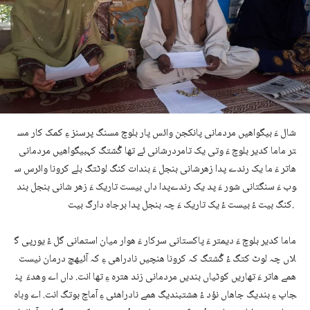
شال ءَ بیگواھیں مردمانی پانکجن وائس پار بلوچ مسنگ پرسنز ءِ کمک کار مس
تر ماما کدیر بلوچ ءَ وتی یک تامردرشانی ئے تھا گُشتگ کہبیگواھیں مردمانی
ھاتر ءَ ما یک رندے پدا زھرشانی بنجل ءَ بندات کنگ لوٹتگ بلے کرونا وائرس س
وب ءَ سنگتانی شور ءَ پد یک رندےپدا داں بیست تاریک ءَ زھر شانی بنجل بند
کنگ بیت ءُ بیست ءُ یک تاریک ءَ چہ بنجل پدا برجاہ دارگ بیت.
ماما کدیر بلوچ ءَ دیمتر ءَ پاکستانی سرکار ءَ ھوار میان استمانی گل ءُ یورپی گ
لاں چہ لوٹ کتگ ءُ گُشتگ کہ کرونا ھنچیں نادراھی ءِ کہ آئیھچ درمان نیست
ھمے ھاتر ءَ تھاریں کوٹیاں بندیں مردمانی زند ھترہ ءِ تھا انت. داں اے وھدءَ پن
جاپ ءِ بندیگ جاھاں نؤد ءُ ھشتبندیگ ھمے نادراھئی ءِ آماچ بوتگ انت. اے وباہ