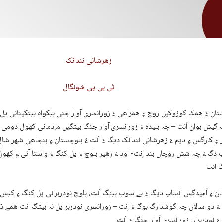
زھرشانی نندانک
ٹی بی پی شونگال
ان ءَ ھمک گوزوکیں روچ ءِ ھمراھی ءَ زورانسری آوار جنی بیگواہ بیتگینانی یل
 گیش بوان اَنت – چہ بلیدہ ءَ زورانسری آوار جنگ بیتگیں مردمانی کھول دومی رن
ءِ کارگس ءِ دیم ءَ زھرشانی نندانک دیگ ءَ اَنت ءُ بلوچستان ءِ بنجاھی شھر شا
دگ ءَ چہ شش روچاں بند اِنت- اود ءَ زھیر بلوچ ءِ یل کنگ ءِ واستا آئی ءِ کھول
ن ءِ آمیدگس انساپ دیگ ءَ بے سوب بیتگ اَنت، بلوچ نودربرانی یل کنگ ءِ کیس ا
َ دو سالاں چہ گوشدارگ بوگ ءَ اِنت – زورانسری نودربر یل نہ بیتگ انت ھمے ڈو