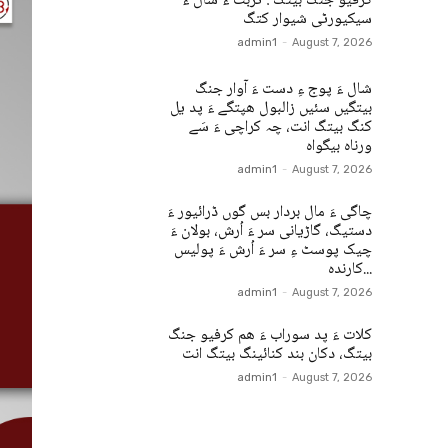
کرفیو جنگ بیتگ : تربت ءُ شال ءَ
سیکیورٹی شیوار کتگ
admin1
-
August 7, 2026
شال ءَ پوج ءِ دست ءَ آوار جنگ
بیتگیں سئیں زالبول ھپتگے ءَ پد یل
کنگ بیتگ انت، چہ کراچی ءَ سَے
ورناہ بیگواہ
admin1
-
August 7, 2026
چاگی ءَ مال بردار بس گوں ڈرائیور ءَ
دستیگ، گاڑیانی سر ءَ اُرش، بولان ءَ
چیک پوسٹ ءِ سر ءَ اُرش ءَ پولیس
کارندہ...
admin1
-
August 7, 2026
کلات ءَ پد سوراب ءَ ھم کرفیو جنگ
بیتگ، دکان بند کنائینگ بیتگ انت
admin1
-
August 7, 2026