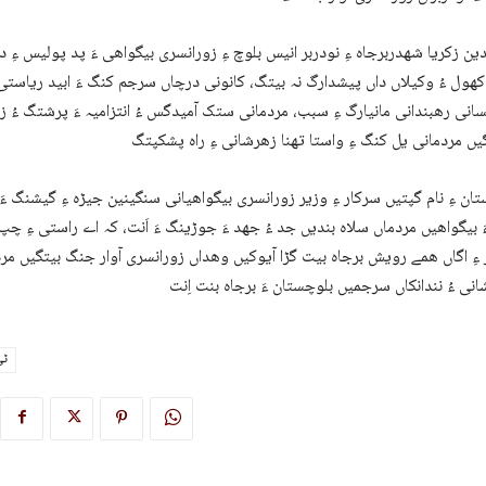
دین زکریا شھدربرجاہ ءِ نودربر انیس بلوچ ءِ زورانسری بیگواھی ءَ پد پولیس ءِ
 کھول ءُ وکیلاں داں پیشدارگ نہ بیتگ، کانونی درچاں سرجم کنگ ءَ ابید ریاستی
انی رھبندانی مانیارگ ءِ سبب، مردمانی ستک آمیدگس ءُ انتزامیہ ءَ پرشتگ ءُ ز
ان ءِ نام گپتیں سرکار ءِ وزیر زورانسری بیگواھیانی سنگینین جیڑہ ءِ گیشنگ ءَ
 بیگواھیں مردماں سلاہ بندیں جد ءُ جھد ءَ جوڑینگ ءَ اَنت، کہ اے راستی ءِ چپ 
ءِ اگاں ھمے رویش برجاہ بیت گڑا آیوکیں وھداں زورانسری آوار جنگ بیتگیں مر
ٹی