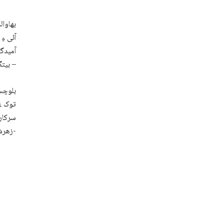
بھاوال
آئی ءِ
آمیدگس
بیتگیں مردمانی یل کنگ ءِ واستا تھنا زھرشانی ءِ راہ پشکپتگ –
بلوچست
توک ءَ
سرکار 
زھرشانی ءُ نندانکاں سرجمیں بلوچستان ءَ برجاہ بنت اِنت-