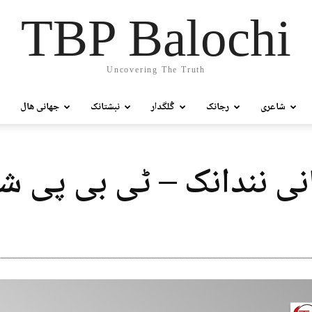
TBP Balochi
Uncovering The Truth
شاعری
رجانک
گُلگدار
نبشتانک
جھانی ھال
ی نندانک – ٹی بی پی ش