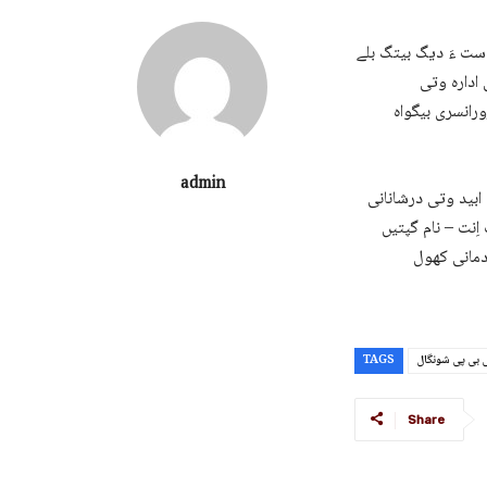
 دست ءَ دیگ بیتگ بلے
 ادارہ وتی
ورانسری بیگواہ
admin
 ابید وتی درشانانی
اِنت – نام گپتیں
دمانی کھول
 بی پی شونگال
TAGS
Share