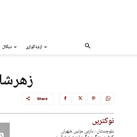
ازمءُگوازی
دپگال
زھرشان
Share
نوکتریں
بلوچستان : بازیں مزنیں شھراں