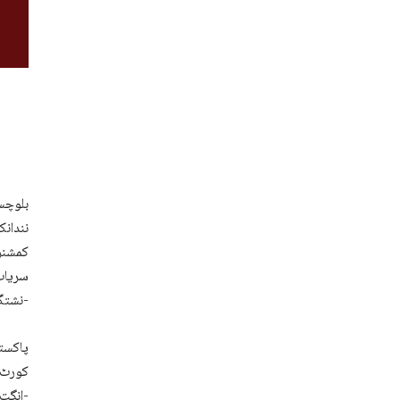
بلوچست
نندانک
کمشنر 
سریاب 
نشتگ انت-
پاکستا
کورٹ ء
انگت ءَ نودربراں زورانسری آوار جنگ ءَ اَنت-