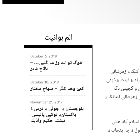
الم بوانیت
October 6, 2019
آھوگ تو اے وڑ مہ کُتیں۔۔۔ –
بالاچ قادر
 کنگ ءَ زھرشانی
د ءَ تربت ءَ ڈپٹی
October 10, 2019
ل ءِ گچینی دگ
کمےّ وھد کشّ – منھاج مختار
 زھرشانی نندانک ءَ
November 21, 2017
بلوچستان ءِ آجوئی ءِ ترس ءُ
پاکستانءِ نوکیں پالیسی:
نبشتہ حکیم واڈیلہ
سلام آباد ھائی
ل ءَ چہ پنجاب ءَ