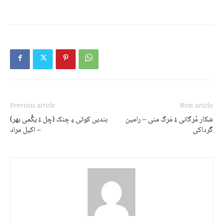
Previous article
Next article
شکار مُرگانی ءُ مَرگ منی – رامین
بندیں کوٹی ءِ جِنک (چِل ءُ یکُّمی بھر)
گَرداکی
– اکیل مراد