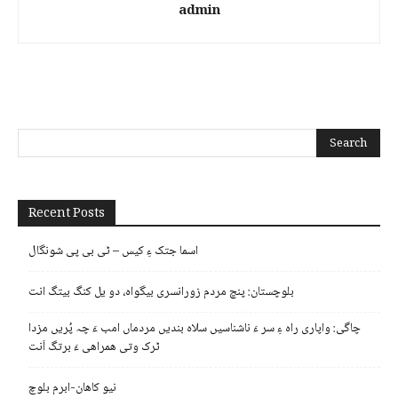
admin
Recent Posts
اسما جتک ءِ کیس – ٹی بی پی شونگال
بلوچستان: پنچ مردم زورانسری بیگواہ، دو یل کنگ بیتگ انت
چاگی: واپاری راہ ءِ سر ءَ ناشناسیں سلاہ بندیں مردماں امب ءَ چہ پُریں مزدا
ٹرک وتی ھمراھی ءَ برتگ اَنت
نیو کاھان-ابرم بلوچ