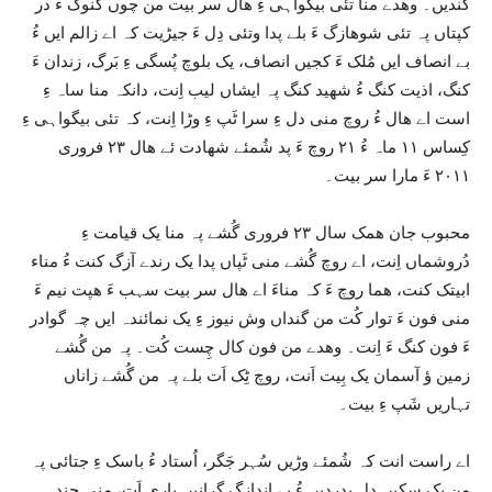
گندیں۔ وھدے منا تئی بیگواہی ءِ ھال سر بیت من چوں گنوک ءَ در
کپتاں پہ تئی شوھازگ ءَ بلے پدا وتئی دِل ءَ جیڑیت کہ اے زالم ایں ءُ
بے انصاف ایں مُلک ءَ کجیں انصاف، یک بلوچ پُسگی ءِ بَرگ، زندان ءَ
کنگ، اذیت کنگ ءُ شھید کنگ پہ ایشاں لیب اِنت، دانکہ منا ساہ ءِ
است اے ھال ءُ روچ منی دل ءِ سرا ٹَپ ءِ وڑا اِنت، کہ تئی بیگواہی ءِ
کِساس ۱۱ ماہ ءُ ۲۱ روچ ءَ پد شُمئے شھادت ئے ھال ۲۳ فروری
۲۰۱۱ ءَ مارا سر بیت۔
محبوب جان ھمک سال ۲۳ فروری گُشے پہ منا یک قیامت ءِ
دُروشماں اِنت، اے روچ گُشے منی ٹَپاں پدا یک رندے آزگ کنت ءُ مناء
ابیتک کنت، ھما روچ ءَ کہ مناءَ اے ھال سر بیت سہب ءَ ھپت نیم ءَ
منی فون ءَ توار کُت من گنداں وش نیوز ءِ یک نمائندہ ایں چہ گوادر
ءَ فون کنگ ءَ اِنت۔ وھدے من فون کال چِست کُت۔ پہ من گُشے
زمین ؤ آسمان یک بِیت اَنت، روچ ٹِک اَت بلے پہ من گُشے زاناں
تہاریں شَپ ءِ بیت۔
اے راست انت کہ شُمئے وڑیں سُہر جَگر، اُستاد ءُ باسک ءِ جتائی پہ
من یک سکیں دِل پدردیں ءُ بے اندازگ گِرانیں باری اَت، منی جِند