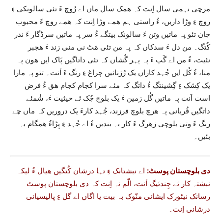
مرچی نہمی سال اِنت کہ ھمک سال ماں اے رُوچ ءَ تئی سالونکی ءِ
روچ ءِ وڑا داریں، ءُ راستی ہم ھمے وڑا اِنت کہ ھمے روچ ءَ محبوب
جان تئو پہ ماتیں وتن ءَ سالونک بیتگے ءُ سر پہ ماتیں سرڈگار ءَ ندر
کُتگ۔ من دل ءَ سدکاں کہ پہ من تئی مَٹ نی منی زند ءَ ھچبر
نئیت، ءُ من اے گَپ ءَ پہ پہر گُشاں کہ تئی داتاگیں پَاک ایں ھون پہ
منا، ءُ کُل ایں جُہد کاراں یک رُژنائیں چراغ ءِ رنگ ءَ اَنت۔ تئو پہ مارا
یک کِشک ءِ گِشینتگ ءُ داتگ کہ مئے سرا کجام کجام ھق ءُ فرض
است اَنت پہ ماتیں گُل زمین ءَ یک بلوچ چُک ئے حیثیت ءَ، شُمئے
داتگیں قُربانی پہ ھرچ بلوچ فرزند، جُہد کارءَ یک دروریں کہ ماں چے
رنگ ءَ وتئ بلوچی زھرگ ءَ کار بہ بندیں ءُ اے جُہد ءِ پِڑاءُ ھمگام بہ
بئیں۔
دی بلوچستان پوسٹ:
اے نبشتانک ءِ تہا درشان کُتگیں ھیال ءُ لیکہ
نبشتہ کار ئے جِندئیگ اَنت، الّم نہ اِنت کہ دی بلوچستان پوسٹ
رسانک نیٹورک ایشانی منّوک بہ بیت یا اگاں اے گل ءِ پالیسیانی
درشانی اِنت۔