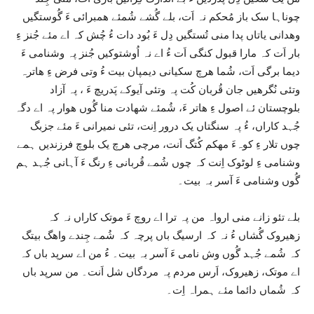
چوناہا سک باز مُحکم نہ اَت، بلے گُشے شُمئے ھمبرائی ءَ گُوستگیں
وھدانی یاتاں پدا منی تُستگیں دِل ءَ بُود دات ءُ چُش کہ اے مئے جُنز ءِ
بار اَت کہ مارا قبول کنگی اَت ءُ اے نہ اُوشتوکیں جُنز پہ وشنامی ءَ
دیما برگی اَت، شُما ھرچ سکیانی دیمپان بیت ءُ وتی فرض ءِ ھاترہ
وتئی نُگرھیں جان قُربان کُت پہ وتئی آیوکے پَدریچ ءَ ، پہ آزاد
بلوچستان ئے اصول ءِ ھاتر ءَ، شُمئے شھادت منا گُوں ھوار پہ اے دگہ
جُہد کاراں، ءُ پہ سنگتاں یک درور اِنت، تئی نمیرانی ءَ مئے جزبگ
چوں تلار ءِ کوہءَ مھکم کُتگ اَنت، مرچی ھرچ یک بلوچ فرزندیں ہمے
وشنامی ءِ لوٹوک اِنت کہ چوں شُمے قُربانی ءِ رنگ ءَ آہانی جُہد ہم
گُوں وشنامی ءَ آسر بہ بیت۔
بلے تئو زانے منی ارواہ من پہ ترا اے روچ ءَ موتک کاراں نہ کہ
زھیروک گُشاں ءُ نہ کہ ارسیگ باں پرچہ کہ شُمے جِندے واھگ بیتگ
کہ شُمے جُہد گُوں وش نامی ءَ آسر بہ بیت۔ ءُ من اے سرپد باں کہ
اے موتک، زھیروک، اَرس مردم پہ مردگاں شل اَنت۔ من سرپد باں
کہ شُماں دائما مئے ہمراہ اِت۔