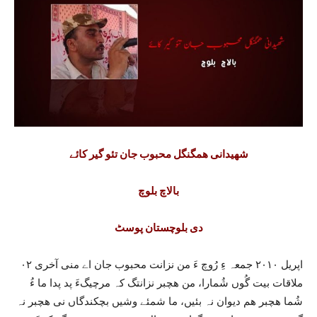
شھیدانی ھمگنگل محبوب جان تئو گیر کائے
بالاچ بلوچ
دی بلوچستان پوسٹ
۰۲ اپریل ۲۰۱۰ جمعہ ءِ رُوچ ءَ من نزانت محبوب جان اے منی آخری
ملاقات بیت گُوں شُمارا، من ھچبر نزانتگ کہ مرچیگءَ پد پدا ما ءُ
شُما ھچبر ھم دیوان نہ بئیں، ما شمئے وشیں بچکندگاں نی ھچبر نہ