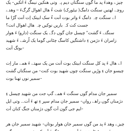
چیزے وھدءَ پد ما گوں سنگتاں دیم پہ وتی ھنکین نیمگ ءَ اتکیں- یک
روچے لھتیں سنگت دامگ( نیٹورک) شت ءُ ھال اھوال گرگءَ – وھدے
اے سنگت چہ دامگ ءَ واتر بوت اَنت ءُ سک ابیتک اِت اَنت گڑا ما
جست کت کہ باریں نوکیں چہ ھال اھوال انت؟
سنگتے ءَ گشت” چیسل جان گوں دگے یک سنگت (دارو) ءَ ھوار
زامران ءَ دژمن ءِ داشتگیں کاسگ چٹانی گوما یک اُرشے ءَ شھید
بوتگ اَنت-
اے ھال ءَ پد کل سنگت ابیتک بوت اَنت من یک سھتے ءَ ھمے مار اِت
چیسو جان ءِ وڑیں سنگت چوں شھید بوت کنت- من سنگتاں گشت
سمیر نوں تھنا بوت-
سمیر جان مدام گوں سنگت ءَ ھمے گپ جت من شھید چیسل ءِ
دژمناں گوں راھے رواں- سمیر جان مدام سپر ءِ تھ ءَ اَت… وتی ایل
ایم جی گون اَت گوں دژمناں جنگ کنان اَت-
چیزے وھد ءَ پد من گوں سمیر جان ھوار بوتاں- شھید سمیر جان ھر