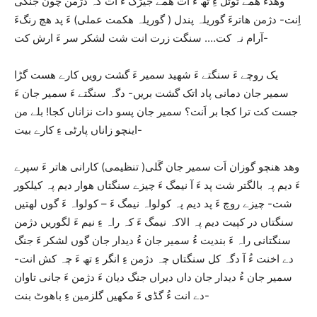
وھدءَ ھمے ٹوٹل ءِ تھ ءَ اَت ھمے جیڑگ ءَ اَت کہ دژمن چون جنگی
اِنت- دژمن ھاترءَ گوریلہ پندل ( گوریلہ ھکمت عملی) ءَ پد ھچ رنگءَ
آرام نہ کت…. سنگت زرت انت شت لشکر سر ءَ ارش کت-
یک روچے ءَ سنگتے ءَ شھید سمیر ءَ گشت رویں کارے ھست گڑا
سمیر جان دمانی پاد اتک گشت بریں- دگہ سنگتے ءَ سمیر جان ءَ
جست کت ترا کجا بر اَنت؟ سمیر جان پسو دات نزاناں کجا! بلے من
اینچو زاناں پارٹی ءِ کارے بیت-
وھد ھنچو گوزان اَت سمیر جان گَلی( تنظیمی) کارانی ھاتر ءَ سپرے
ءَ دیم پہ بالگتر شت پد ءَ آ نیمگ ءَ چیزے سنگتاں ھوار دیم پہ کیلکور
شت- چیزے روچ ءَ پد دیم پہ کولواہ نیمگ ءَ – کولواہ ءَ گوں لھتیں
سنگتاں در کپیت دیم پہ الاکہ نیمگ ءَ کہ راہ ءِ نیم ءَ لگوریں دژمن
سنگتانی راہ ءَ بندیت ءُ سمیر جان ءُ دیدار جان گوں لشکر ءَ جنگ
دے اخنت ءُ آ دگہ کل سنگتاں چہ دژمن ءِ انگر ءِ تھ ءَ چہ کش انت-
سمیر جان ءُ دیدار جان داں دیراں جنگ دیان ءَ دژمن ءَ جانی تاوان
دے انت ءُ گڈی ءَ مکھیں گلزمین ءِ باھوٹ بنت-