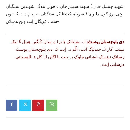
شھید چیسل جان ءُ شھید سمیر جان ءَ ھوار ایندگہ شھیدیں سنگتاں
وتی پرز گوں دلیری ءَ سرجم کت ءُ کل سنگتاں اے پیام دات کہ نوں
شمے کوپگان اِنت وتن ھمبلاں-
دی بلوچستان پوسٹ:
اے نبشتانک ءِ تہا درشان کُتگیں ھیال ءُ لیکہ
نبشتہ کار ئے جِندئیگ اَنت، الّم نہ اِنت کہ دی بلوچستان پوسٹ
رسانک نیٹورک ایشانی منّوک بہ بیت یا اگاں اے گل ءِ پالیسیانی
درشانی اِنت۔