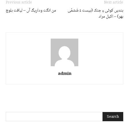
Previous article
Next article
بندیں کوٹی ءِ جنک (بیست ءُ شَشمُی
من انگت ودارِیگ آں – لیاقت بلوچ
بھر) – اکیل مراد
admin