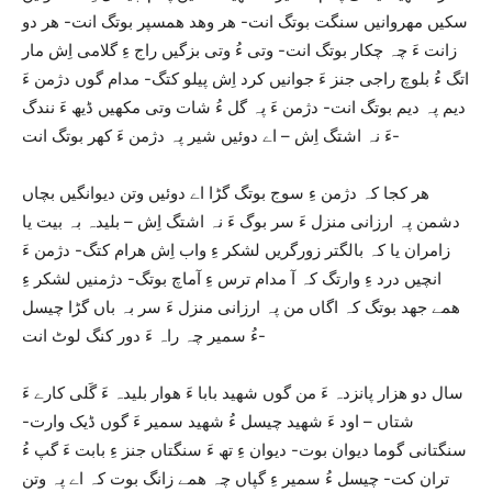
سکیں مھروانیں سنگت بوتگ انت- ھر وھد ھمسپر بوتگ انت- ھر دو
زانت ءَ چہ چکار بوتگ انت- وتی ءُ وتی بزگیں راج ءِ گلامی اِش مار
اتگ ءُ بلوچ راجی جنز ءَ جوانیں کرد اِش پیلو کتگ- مدام گوں دژمن ءَ
دیم پہ دیم بوتگ انت- دژمن ءَ پہ گل ءُ شات وتی مکھیں ڈیھ ءَ نندگ
ءَ نہ اشتگ اِش – اے دوئیں شیر پہ دژمن ءَ کھر بوتگ انت-
ھر کجا کہ دژمن ءِ سوج بوتگ گڑا اے دوئیں وتن دیوانگیں بچاں
دشمن پہ ارزانی منزل ءَ سر بوگ ءَ نہ اشتگ اِش – بلیدہ بہ بیت یا
زامران یا کہ بالگتر زورگریں لشکر ءِ واب اِش ھرام کتگ- دژمن ءَ
انچیں درد ءِ وارتگ کہ آ مدام ترس ءِ آماچ بوتگ- دژمنیں لشکر ءِ
ھمے جھد بوتگ کہ اگاں من پہ ارزانی منزل ءَ سر بہ باں گڑا چیسل
ءُ سمیر چہ راہ ءَ دور کنگ لوٹ انت-
سال دو ھزار پانزدہ ءَ من گوں شھید بابا ءَ ھوار بلیدہ ءَ گَلی کارے ءَ
شتاں – اود ءَ شھید چیسل ءُ شھید سمیر ءَ گوں ڈیک وارت-
سنگتانی گوما دیوان بوت- دیوان ءِ تھ ءَ سنگتاں جنز ءِ بابت ءَ گپ ءُ
تران کت- چیسل ءُ سمیر ءِ گپاں چہ ھمے زانگ بوت کہ اے پہ وتن