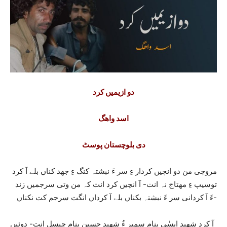
دو ازیمیں کرد
اسد واھگ
دی بلوچستان پوسٹ
مروچی من دو انچیں کردار ءِ سر ءَ نبشتہ کنگ ءِ جھد کناں بلے آ کرد
توسیپ ءِ مھتاج نہ انت- آ انچیں کرد انت کہ من وتی سرجمیں زند
ءَ آ کردانی سر ءَ نبشتہ بکناں بلے آ کردا‌ں انگت سرجم کت نکناں-
آ کرد شھید ایسٰی پنام سمیر ءُ شھید حسین پنام چیسل اِنت- دوئیں