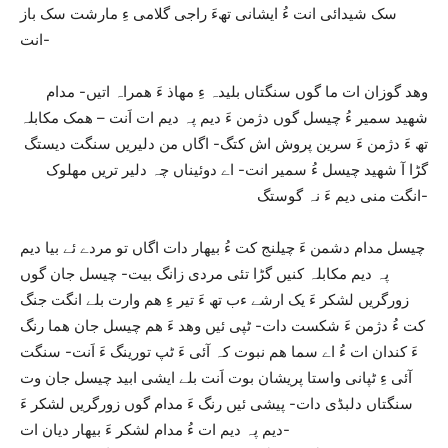
سک شیدائی انت ءُ ایشانی تھءَ راجی گلامی ءِ مارشت سک باز
انت-
وھد گوزان ات ما گوں سنگتاں بلیدہ ءِ مھاذ ءَ ھمراہ اتیں- مدام
شھید سمیر ءُ چیسل گوں دژمن ءَ دیم پہ دیم ات اَنت – ھمک مکابلہ
تھ ءَ دژمن ءَ سرین پروش اش کتگ- اگاں من دلیریں سنگت دیستگ
گڑا آ شھید چیسل ءُ سمیر انت- اے دوئیناں چہ دلیر تریں مھلوک
انگت منی دیم ءَ نہ گوستگ-
چیسل مدام دشمن ءَ چیلنج کت ءُ بیھار دات اگاں تو مردے ئے بیا دیم
پہ دیم مکابلہ کنیں گڑا تئی مردی زانگ بیت- چیسل جان گوں
زورگریں لشکر ءَ یک ارشے ءب تھ ءَ تیر ءِ ھم وارت بلے انگت جنگ
کت ءُ دژمن ءَ شکست دات- ٹپی ئیں وھد ءَ ھم چیسل جان ھما رنگ
ءَ کندان ات ءُ اے سما ھم نبوت کہ آئی ءَ ٹپ تورینگ ءَ اَنت- سنگت
آئی ءِ ٹپانی واستا پریشان بوت اَنت بلے ایشی ابید چیسل جان وت
سنگتاں دلبڈی دات- پیشی ئیں رنگ ءَ مدام گوں زورگریں لشکر ءَ
دیم پہ دیم ات ءُ مدام لشکر ءَ بیھار دیان ات-