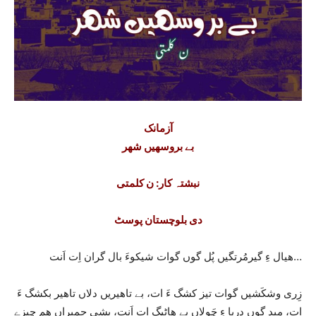
آزمانک
بے بروسھیں شھر
نبشتہ کار: ن کلمتی
دی بلوچستان پوسٹ
ھیال ءِ گیرمُرتگیں پُل گوں گوات شیکوءَ بال گران اِت اَنت…
زِری وشکَشیں گوات تیز کشگ ءَ ات، بے تاھیریں دلاں تاھیر بکشگ ءَ
ات، مِید گوں دریا ءِ چَولاں بے ھاٹیگ ات اَنت، بشی جمبراں ھم چیزے