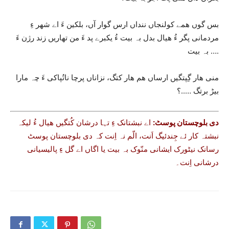
بس گوں ھمے کولنجاں ننداں ارس گوار آں، بلکین ءَ اے شھر ءِ
مردمانی پگر ءُ ھیال بدل بہ بیت ءُ یکبرے پد ءَ من تھاریں زند رژن ءَ
بہ بیت ….
منی ھار گِپتگیں ارساں ھم ھار کتگ، نزاناں پرچا ناتُپاکی ءَ چہ مارا
بیڑ برتگ …..؟
دی بلوچستان پوسٹ:
اے نبشتانک ءِ تہا درشان کُتگیں ھیال ءُ لیکہ
نبشتہ کار ئے جِندئیگ اَنت، الّم نہ اِنت کہ دی بلوچستان پوسٹ
رسانک نیٹورک ایشانی منّوک بہ بیت یا اگاں اے گل ءِ پالیسیانی
درشانی اِنت۔