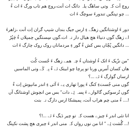
روچ اَت کہ وتی ساھَگ یلہ داتگ ات اَنت،روچ ھم تاب ورگ ءَ ات ءُ
چو تپتگیں تندورءَ سوچگ ءَ ات …
دور ءَ اوشتاتگیں زھگے ءِ ارس جیگ بنداں شیپ گران اِت اَنت ،زاھرءَ
اے زھگ گوں دنیاءَ ھچ ھیال دار نہ ات،گوں سِستگیں چمپلاں ءُ چَپُڑ
داتگیں پُچّاں بس کش ءُ گور ءِ مردماناں روک روک چارگ ءَ ات …
من نزّیک ءَ اتک ءُ اوشتاں ءُ چہ ھمے زھگ ءَ جُست کُت”
ھاں کسان اُمریں ورنا تو پرچا چو ابیتک ئے ءُ پہ کَے وتی الماسیں
ارساں گوارگ ءَ ئے …؟
گوں منی جُستءِ کنگ ءَ پورا تھاری یے ءَ آئی ءِ اندر مانپوش اِت ءُ
گوں تُرسوکیں گالوارے ءَ پسہ ئِے دات” بس من انچوش اوشتاتگ آں
ءُ منی چم ھراب اَنت، پمیشکا ارس دارگ نہ بنت ….!
انا تئی اندر ءَ چیزے ھست کہ تو چیر دَیگ ءَ ئے …!؟
گُشت ئِے ” انا من نوں رواں کہ منی اندر ءَ چیری ھچ پشت نکپتگ …!