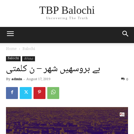
TBP Balochi
Uncovering The Truth
Home
Balochi
نبشتانک
Balochi
بے بروسھیں شھر – ن کلمتی
By
admin
-
August 17, 2019
0