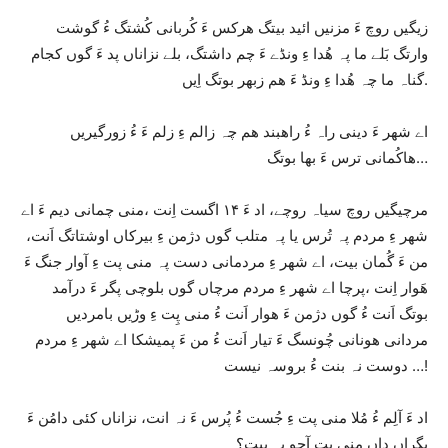
زیگیں روچ ءَ مزنیں ائید بیتگ ھرکس ءَ کُربانی کُشتگ ءُ گوشت
وارتگ بَلے ما پہ ھُدا ءِ ونڈے ءَ چم داشتگ، بلے نزاناں پد ءَ گوں کجام
گناہ ما چہ ھُدا ءِ ونڈ ءَ ھم زبھر بوتگ اِیں.
اے شھر ءَ دینی راہ ءُ راھبند ھم چہ زالم ءِ زلم ءَ ءُ زورگیریں
ھاکُمانی ترس ءَ بھا بوتگ…
مرچیگیں روچ سیاہ روچے، اد ءَ ۱۴ اگست اِنت ،منی چمانی دیم ءَ اے
شھر ءِ مردم پہ تُرس یا پہ متلب گوں دژمن ءِ بیرکاں اوشتاتگ اَنت،
من ءَ گُمان بیت، اے شھر ءِ مردمانی دست پہ منی پت ءِ آوار جنگ ءَ
ھَوار اِنت ،پرچا اے شھر ءِ مردم مرچاں گوں بلوچی پگر ءَ درآمد
بوتگ اَنت ءُ گوں دژمن ءَ ھوار اَنت ءُ منی پِت ءِ وڑیں بامردیں
مردانی ھونانی چُونسگ ءَ تیار اَنت ءُ من ءَ پمیشکا اے شھر ءِ مردم
دوست نہ بنت ءُ بروسہ نیست …!
اد ءَ آلِم ءُ مُلا منی پت ءِ جُست ءُ پُرس ءَ نہ انت، نزاناں کئی دامُن ءَ
بگراں داں منی پت آجو بہ بیت؟