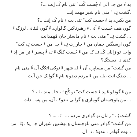
پد ءَ من چہ آئی ءَ جُست کُت” تئی نام کَے اِنت …؟
گشت ئِے ” منی نام شیر مھمد اِنت.
من یکبرے پد ءَ جست کت” تئی پت ءِ نام کَے اِنت ..؟
گوں ھمے جُست ءَ آئی ءِ زھیرناکیں گالوارے ءُ گوں لنٹانی لرزگ ءَ
گشت ئِے ” منی پت ءِ نام ماسٹر جان مُھمدانت …
گوں ارسیگیں چماں من ءَ چار اِت ئِے ءُ چہ من ءَ جست ئِے کت”
واجہ تو زاناں کَے ئے کہ من ءَ جُست کنگ ءَ ئے ءُ پیسر ءَ ترا من اِد ءَ
کدی نہ دیستگ؟
من گشت” من مساپرے آں ءُ اے شھر ءَ نوکی اتکگ آں ءُ منی نام
دیدگ اِنت ،بلے من ءَ مردم دیدو ءِ نام ءَ گوانک جن اَنت …
من ءَ گونڈو ءَ پد ءَ جست کت” تو کُج ئے جاہ مِندے ئے ؟
من بلوچستان گومازی ءِ گَرانی نندوکے آں، من پسہ دات …
گشت ئِے ” زاناں تو گوادری مردمے نہ ئے …!؟
من گشت” گوادر منی بلوچستان ءِ بھشتیں شھراں چہ یکے بَلے من
وت گوادرے نندوکے نہ آں…