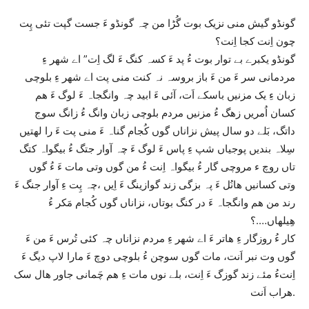
گونڈو گیش منی نزیک بوت گُڑا من چہ گونڈو ءَ جست گپت تئی پِت
چون اِنت کجا اِنت؟
گونڈو یکبرے بے توار بوت ءُ پد ءَ کسہ کنگ ءَ لگ اِت” اے شھر ءِ
مردمانی سر ءَ من ءَ باز بروسہ نہ کنت منی پت اے شھر ءِ بلوچی
زبان ءِ یک مزنیں باسکے اَت، آئی ءَ ابید چہ وانگجاہ ءَ لوگ ءَ ھم
کسان اُمریں زھگ ءُ مزنیں مردم بلوچی زبان وانگ ءُ زانگ سوج
داتگ، بَلے دو سال پیش نزاناں گوں کُجام گناہ ءَ منی پت ءَ را لھتیں
سِلاہ بندیں پوجیاں شپ ءِ پاس ءَ لوگ ءَ چہ آوار جتگ ءُ بیگواہ کتگ
تاں روچ ء مروچی گار ءُ بیگواہ اِنت ءُ من گوں وتی مات ءَ ءُ گوں
وتی کسانیں ھانُل ءَ پہ بزگی زند گوازینگ ءَ اِیں ،چہ پِت ءِ آوار جنگ ءَ
رند من ھم وانگجاہ ءَ در کنگ بوتاں، نزاناں گوں کُجام مَکر ءُ
ھِیلھاں….؟
کار ءُ روزگار ءِ ھاتر ءَ اے شھر ءِ مردم نزاناں چہ کئی تُرس ءَ من ءَ
گوں وت نبر اَنت، مات گوں سوچن ءُ بلوچی دوچ ءَ مارا لاپ دیگ ءَ
اِنتءُ مئے زند گوزگ ءَ اِنت، بلے نوں مات ءِ ھم چَمانی جاور ھال سک
ھراب اَنت.