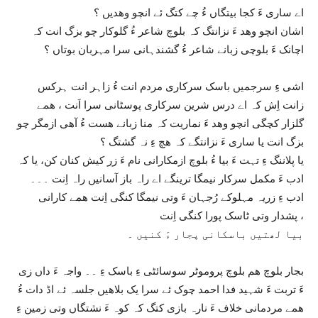
اے ساری ءَ کجا بیتگاں ءُ چے کتگ ئے انچو وھدیں ؟
اشان انچو وھد ءَ نزانتگ کہ بلوچ شاعر ءُ گلوکار چو بزگ انت کہ
اچانک ءَ بلوچی زبانے شاعر ءُ گشندہانی سرا مہربان بوتاں ؟
اشی ءِ سرجمیں باسک سرکاری مردم انت ءُ زاہر انت ہرکس
زانت اِش کہ اے درس شرین سرکاری پوسٹانی سرا اَنت ، ھمے
گلزار کچگی انچو وھد ءَ نماریت کہ منا زبانے ھست ءُ آھی ازمگر چو
بزگ انت یا ساری ءَ نزانتگے کہ ھچ ءِ نہ گشتگ ؟
یا پلاننگ ءِ تہت ءَ بیا ءُ بلوچ ازمکارانی نام ءَ زر کیش کنان کن، یا کہ
ادب ءَ مکمل سرکار نیمگا ترینگے اے راہ باز آسانیں راہ اِنت ۔۔۔
ادب ءِ زریہ مہلوکے رُجہان ءَ وتی نیمگا کنگی اِنت ھمے کارانی
پشدار وتی ٹاسک پورا کنگی اِنت ،
بیا لھتیں باسکانی پجار ءَ کنیں ۔
بجار بلوچ ھم بلوچ پروموٹر سوسائٹی ءِ باسک ءِ ۔۔ واجہ ءَ داں زی
ءَ تربت ءَ شہید فدا احمد چوک ئے سرا یک بلاھیں جلسہ ئے اڈ دات ءُ
ھمے مردمانی خلاف ءَ نارہ بازی کتگ کہ کوہ ءَ نشتگاں وتی زمین ءِ