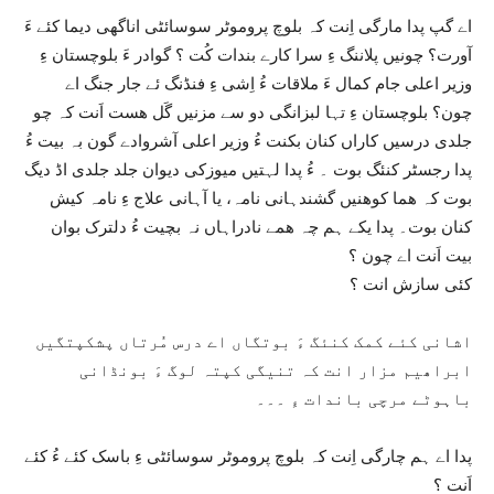
اے گپ پدا مارگی اِنت کہ بلوچ پروموٹر سوسائٹی اناگھی دیما کئے ءَ
آورت؟ چونیں پلاننگ ءِ سرا کارے بندات کُت ؟ گوادر ءَ بلوچستان ءِ
وزیر اعلی جام کمال ءَ ملاقات ءُ اِشی ءِ فنڈنگ ئے جار جنگ اے
چون؟ بلوچستان ءِ تہا لبزانگی دو سے مزنیں گَل ھست اَنت کہ چو
جلدی درسیں کاراں کنان بکنت ءُ وزیر اعلی آشروادے گون بہ بیت ءُ
پدا رجسٹر کنئگ بوت ۔ ءُ پدا لہتیں میوزکی دیوان جلد جلدی اڈ دیگ
بوت کہ ھما کوھنیں گشندہانی نامہ، یا آہانی علاج ءِ نامہ کیش
کنان بوت۔ پدا یکے ہم چہ ھمے نادراہاں نہ بچیت ءُ دلترک بوان
بیت اَنت اے چون ؟
کئی سازش انت ؟
اشانی کئے کمک کنئگ ءَ بوتگاں اے درس مُرتاں پشکپتگیں
ابراھیم مزار انت کہ تنیگی کپتہ لوگ ءَ بونڈانی
باہوٹے مرچی باندات ءِ ۔۔۔
پدا اے ہم چارگی اِنت کہ بلوچ پروموٹر سوسائٹی ءِ باسک کئے ءُ کئے
اَنت ؟