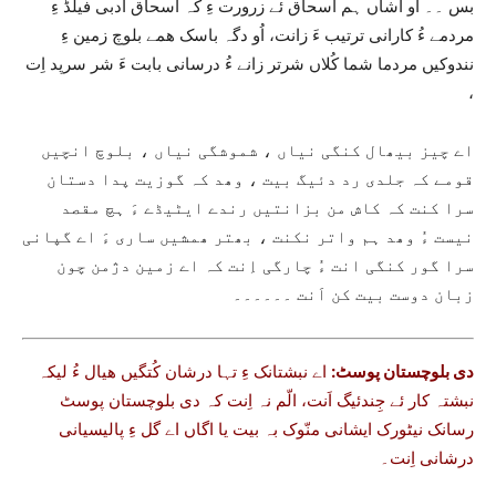
بس ۔۔ اُو اشاں ہم اسحاق ئے زرورت ءِ کہ اسحاق ادبی فیلڈ ءِ
مردمے ءُ کارانی ترتیب ءَ زانت، اُو دگہ باسک ھمے بلوچ زمین ءِ
نندوکیں مردما شما کُلاں شرتر زانے ءُ درسانی بابت ءَ شر سرپد اِت
،
اے چیز بیھال کنگی نیاں ، شموشگی نیاں ، بلوچ انچیں
قومے کہ جلدی رد دئیگ بیت ، وھد کہ گوزیت پدا دستان
سرا کنت کہ کاش من بزانتیں رندے ایٹیڈے ءَ ہچ مقصد
نیست ءُ وھد ہم واتر نکنت ، بھتر ھمشیں ساری ءَ اے گپانی
سرا گور کنگی انت ءُ چارگی اِنت کہ اے زمین دژمن چون
زبان دوست بیت کن اَنت ۔۔۔۔۔۔
دی بلوچستان پوسٹ:
اے نبشتانک ءِ تہا درشان کُتگیں ھیال ءُ لیکہ
نبشتہ کار ئے جِندئیگ اَنت، الّم نہ اِنت کہ دی بلوچستان پوسٹ
رسانک نیٹورک ایشانی منّوک بہ بیت یا اگاں اے گل ءِ پالیسیانی
درشانی اِنت۔