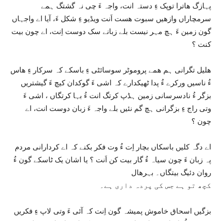
پہازگ ھاترا توپک ءِ دستہ انت، واجہ ءَ چی نہ گشتگ ہمے
سرمچاراں وازھیں سبوت ھست اَنت ویڈیو ءِ شکل ءَ، آیا اے واجہاں
گون زمین ءَ ہچ مہر نیست بلے زبانے سک دوست اِنت، اے چون بیت
کنت ؟
ھلیل تگرانی ہم ھمے پروموٹر سوسائٹی ءِ باسکے کہ سرکار ءِ ھاس
ءُ ناسیں ورکرے ءُ پدا ٹھیکدارے کہ اشی ءَ گوکدان کیچ ءَ گیشتریں
بزگر ءُ نادسرسانی زمین ہڈپ کرتگ انت ءُ بہا کرتگاں ، اشی ءَ
وتی راج ءِ بزگرانی ہچ گم نئیں بلے واجہ ءَ زبان دوست انت، اے
چون ؟
اے دگہ کلیں باسکاں بچار اِت ءُ وت فکر بکنے کہ اے کردارانی مردم
پہ زبان ءَ چون سیاہ ءُ گار بیت کن اَنت ؟ یا اشان یک ٹاسکے گون ءُ
روان دئیگ بیتگاں۔ بہرھال
کچھ تو ہے جس کی پردہ داری ہے۔
بزگیں اسحاق خاموش پمیشہ گون اِنت کہ آئی ءَ وتی لاپ ءِ فکریں