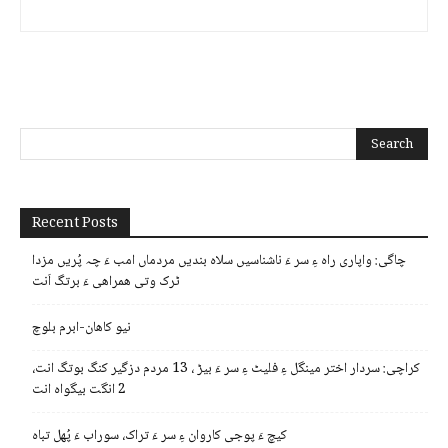
Recent Posts
چاگی: واپاری راہ ءِ سر ءَ ناشناسیں سلاہ بندیں مردماں امب ءَ چہ پُریں مزدا
ٹرک وتی ھمراھی ءَ برتگ اَنت
نیو کاھان-ابرم بلوچ
کراچی: سردار اختر مینگل ءِ فلیٹ ءِ سر ءَ بیڑ ، 13 مردم دزگیر کنگ بوتگ انت،
2 انگت بیگواہ انت
کیچ ءَ پوجی کاروان ءِ سر ءَ تراک، سوراب ءَ پُھل تباہ