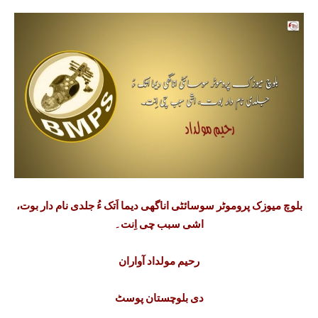
بلوچ میوزک پروموٹر سوسائٹی اناگھی دیما اَتک ءُ جلدی نام دار بوت،
اشی سبب چی اِنت۔
رحیم مولداد آواران
دی بلوچستان پوسٹ