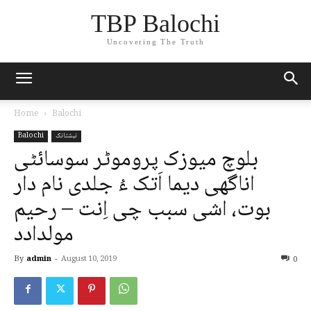
TBP Balochi
Uncovering The Truth
Home
Balochi
نبشتانک
Balochi
بلوچ میوزک پروموٹر سوسائٹی
اناگھی دیما اَتک ءُ جلدی نام دار
بوت، اشی سبب چی اِنت – رحیم
مولدادد
By
admin
-
August 10, 2019
0