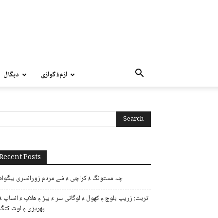
ازمءُگوازی
دپگال
Recent Posts
چہ مستونگ ءُ کراچی ءَ سَے مردم زورانسری بیگواہ
تربت: زریپ بلوچ ءِ کھول ءَ لوگانی سر ءَ بیڑ ءِ ھلاپ ءَ انساپ ءُ
پھریزی ءِ لوٹ کتگ