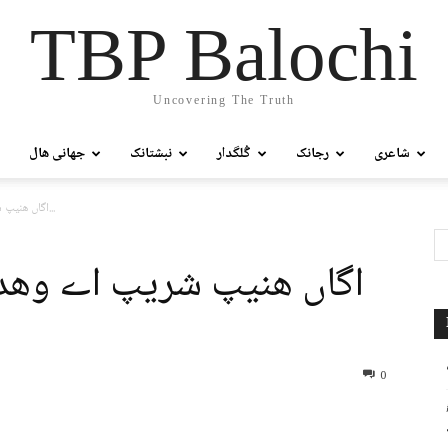
TBP Balochi
Uncovering The Truth
شاعری
رجانک
گُلگدار
نبشتانک
جھانی ھال
اگاں ھنیپ شریپ اے وھد ءَ بلوچستان ءَ بوتین اَت؟ – اِمُل...
اگاں ھنیپ شریپ اے وھد ء
0