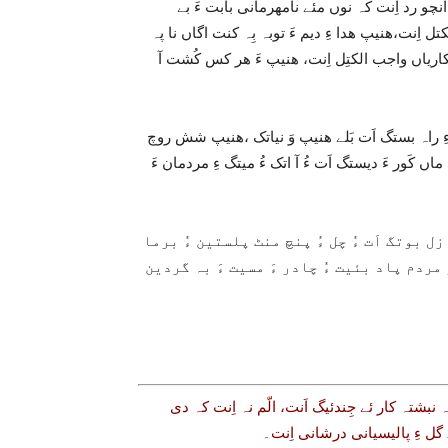
انچو رد اِنت کہ نوں مئے نامھرمانی بابت ءَ بے
اِنت،ھنیپ ھدا ءِ دیم ءَ توبہ بِہ کنت اگاں نا پہ
اریاں واجب الکتِل اِنت، ھنیپ ءَ ھر کس کُشت آ
ءِ راہ بستگ اَت بَلے ھنیپ وَ نیاتک ،ھنیپ شش روچ
اں کَور ءَ دیستگ اَت ءُ آ اتک ءُ میتگ ءِ مردمان ءَ
ل بوتگ اَت ءُ چل ءُ پنچ منٹ پلستین ءُ برما
ِے دو مردم پاد بئیت ءُ چادر ءَ مسیت ءَ بہ گردین
 نبشتہ کار ئے جِندئیگ اَنت، الّم نہ اِنت کہ دی
ل ءِ پالیسیانی درشانی اِنت۔