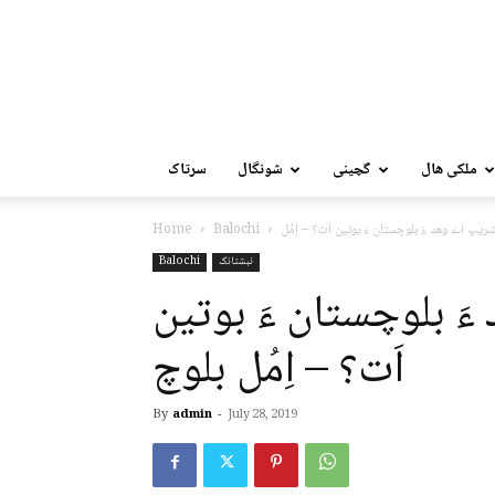
ملکی ھال
گچینی
شونگال
سرتاک
Home
Balochi
نبشتانک
Balochi
َ بلوچستان ءَ بوتین
اَت؟ – اِمُل بلوچ
By
admin
-
July 28, 2019