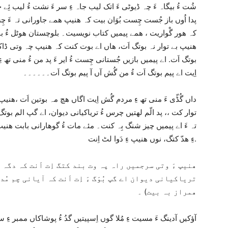
شُت ءُ بیگاہ ءَ چہ ڈیوٹی ءَ اتک لیب جاہ ءِ سر ءَ نشت ءُ لیب ئِ
پدا اُوں باز جُست چِست بُوَان بیت کہ ھنیپ ھمے جاورانی تہ ءَ چِ
کہ ھور گْواریت ، ھمے پیمیں کتاب نویسیت۔ بلوچستان ھوٹل ءُ بال
ھنیپ بے توار نہ بوتگ اَت، ھاں اے بوت کنت کہ ھنیپ چہ وتی ڈاکٹ
بوتگ اَت. اے پیمیں بازیں جُستانی چِست ءُ ایر ءَ پد من ءُ منی ت
اِیت اے پیم بوتگ اَت ءُ من گُش آں آ پیم بوتگ اَت۔۔۔۔۔۔
داں گُڈّی ءَ منی تھ ءِ مردم گُش اِیت اگاں ھچ مہ بوتین اَت ،ھنیپ ء
توار کت ،، پد الّم لھتیں چرس ءُ تریاکیانی دیوان، اے گپ الم بوت
تہ ءَ اے پیمیں چیز شنگ بِہ کنت۔ مئے مات ءُ گوھارانی بابت ھ
ءِ ھدّ کتگ، نوں ھنیپ ءِ دَوا لٹ اِنت.
ھنیپ ءَ وتی سرجمیں راہ پہ وت بند کتگ اِت اَنت کہ دگہ ھ
تریاکیانی دیوان اے گپ بُوَگ ءَ اِت اَنت کہ آیانی چم مُد
ھمراز بہ بیت) ۔
آؤکیں آدینگ ءَ مسیت ءِ مُلا گوں اِسپیتیں گدُ ءُ پوشاکاں ممبر ءِ سر ء