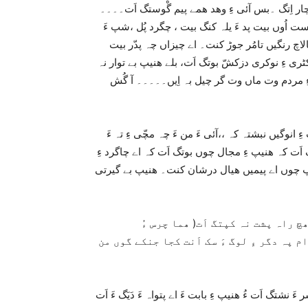
ے چار اِتگ ۔بس آئی ءِ وھد ھمے پیم گْوستگ اَت۔۔۔۔
ست اُوں بیت پد ءَ یلہ کنگ بیت ، چگرد پُل ،شپ ءَ
اچ رنگیں تامُر جوڑ کنت۔ اے چیزاں چہ پدّر بیت
ری ءِ نوکری دزکشّ بوتگ اَت، بلے ھنیپ بے توار نہ
ھ ءِ مردم وت ماں وت گر چیل بہ اِیں۔۔۔۔۔ آ گُش
ِ انوگیں نبشتہ کہ ،،آئی ءَ من ءَ چہ مچّی ءِ تہ ءَ
گ اَت کہ ھنیپ ءِ مجال چوں بوتگ اَت کہ اے چاگرد ءِ
نیپ چوں اے پیمیں ھیال درشان کنت۔ ھنیپ بے گیرتی
چ راہ پشت نہ کپتگ اَت( ھما چرس ءُ
ام پہ دگر ءِ لوگ ءَ سک اَنت کجا جنکے گوں من
َ نشتگ اَت ءُ ھنیپ ءِ بابت ءَ اے پتواہ ءَ دَیَگ ءَ اَت