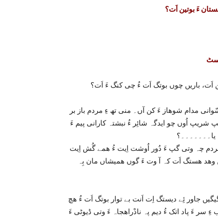
تان ءَ بوتین اَت؟
وسٹ
 اَت، باریں چوں بوتگ اَت ءُ چی کنگ ءَ اَت؟
ّوانی مدام شوھاز ءَ کن آں۔ منی تھ ءِ مردم باز بر
پ شریپ اُوں چو ایدگہ شائِر ءُ نبشتہ کارانی پیم ءَ
ءَ یا۔۔۔۔۔۔۔؟
 مردم چہ وتی گپ ءَ دُور اُوشت اِیت ءُ ھمے گُش اِیت
ریں وھد ھستگ اَت کہ آ وت ءَ گوں ھمیشاں مان بِہ
گیں جاور ئِے دیستگ اِت اَنت بے توار بوتگ اَت ءُ ھچ
سر ءَ پاد اتک ءُ دیم پہ نادْراھجاہ ءَ وتی ڈیوٹی ءَ