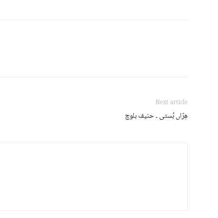
Next article
ھِرّاں بُستی ۔ حنیف بلوچ