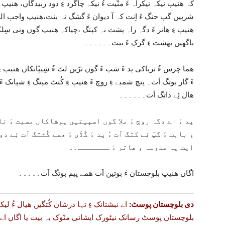
کہ ھنیپ نیکہ نیکراہ ءَ منّیت ءُ نیکہ چاگرد ءِ دود ربیدگاں، ھنیپ 
شرپیں گپ جنگ ءَ اِنت کہ آ دیوان ءَ گشگ نہ بنت،ھنیپ واجب الکتل 
ھنیپ ءِ ھاتر ءَ دگہ راہ پشت نہ کپتگ ،چیاکہ ھنیپ گوں وتی سِلک
باگھیں بھشت ءِ گرک ءَ بیت۔۔۔۔۔۔
ھما چرس ءُ تریاکی پد ءَ شپ ءَ گوں ترّیں لٹ ءُ شِیپّانکاں ھنیپ 
ءَ گار بوتگ اَت۔ پنچ شمبے ءِ روچ ءَ ھنیپ ءِ کُنٹ میتگ ءِ شپانک ءَ م
ھال ئِے داتگ اَت۔۔۔۔۔۔
پد ءَ اے دگہ روچ ءَ ملا گوں اسپیتیں پوشاکاں مسیت ءَ ناز
ءِ بابت ءَ گپّ ئِے کتگ اَت ءُ پد ءَ گُڈّی ءَ ھمے گُشتگ اَت ئ
اِیت پہ مدرسہ ءِ ھاتر ءَ ـــــــ۔۔
اگاں ھنیپ بلوچستان ءَ بوتین اَت ھمے پیم بوتگ اَت۔۔۔۔۔
دی بلوچستان پوسٹ:
اے نبشتانک ءِ تہا درشان کُتگیں ھیال ءُ لیکہ
بلوچستان پوسٹ رسانک نیٹورک ایشانی منّوک بہ بیت یا اگاں اے گ