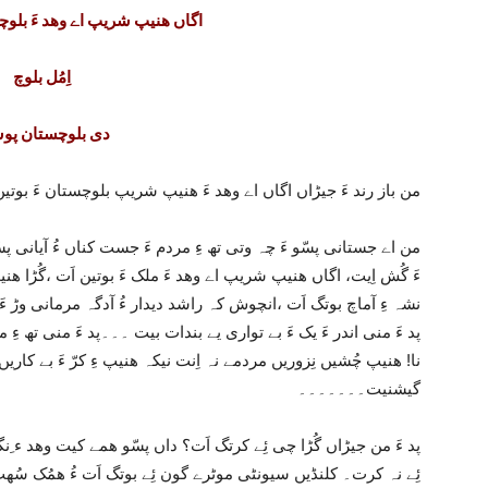
اگاں ھنیپ شریپ اے وھد ءَ بلوچس
اِمُل بلوچ
دی بلوچستان پ
من باز رند ءَ جیڑاں اگاں اے وھد ءَ ھنیپ شریپ بلوچستان ءَ بوتین
من اے جستانی پسّو ءَ چہ وتی تھ ءِ مردم ءَ جست کناں ءُ آیانی پس
ءَ گُش اِیت، اگاں ھنیپ شریپ اے وھد ءَ ملک ءَ بوتین اَت ،گُڑا ھنی
نشہ ءِ آماچ بوتگ اَت ،انچوش کہ راشد دیدار ءُ آدگہ مرمانی وڑ 
پد ءَ منی اندر ءَ یک ءَ بے تواری یے بندات بیت ۔۔۔پد ءَ منی تھ ءِ
نا! ھنیپ چُشیں نِزوریں مردمے نہ اِنت نیکہ ھنیپ ءِ کرّ ءَ بے کا
گیشنیت۔۔۔۔۔۔۔
پد ءَ من جیڑاں گُڑا چی ئِے کرتگ اَت؟ داں پسّو ھمے کیت وھد ء ِنگی
ئِے نہ کرت۔ کلنڈیں سیونٹی موٹرے گون ئِے بوتگ اَت ءُ ھمُک سُھب ءِ 