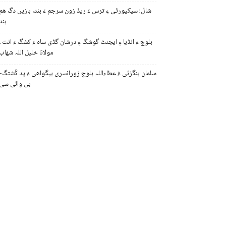
شال: سیکیورٹی ءِ ترس ءَ ریڈ زون سرجم ءَ بند، بازیں دگ ھم
بند
بلوچ ءَ انڈیا ءِ ایجنٹ گوشگ ءِ درشان گڈی ساہ ءَ کشگ ءَ انت ۔
مولانا خلیل اللہ شھاب
سلمان بنگزئی ءُ عطاءاللہ بلوچ زورانسری بیگواھی ءَ پد کُشتگ-
بی وائی سی