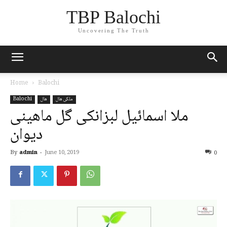
TBP Balochi
Uncovering The Truth
Home
Balochi
ملکی ھال
ھال
Balochi
ملا اسمائیل لبزانکی گل ماھینی
دیوان
By
admin
-
June 10, 2019
0