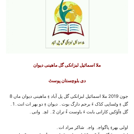
ملا اسمائیل لبزانکی گل ماھینی دیوان
دی بلوچستان پوسٹ
8 جون 2019 ملا اسمائیل لبزانکی گل پل آباد ءِ ماھینی دیوان ماں
گل ءِ وٹساپی کڈک ءَ برجم دارگ بوت۔ دیوان ءِ دو بھر ات انت۔1۔
گل ءِآؤکیں کارانی بابت ءَ باوست ءُ تران 2۔ لچہ وانی۔
اولی بھرءِ پاگواجہ واجہ شاکر مراد ات۔