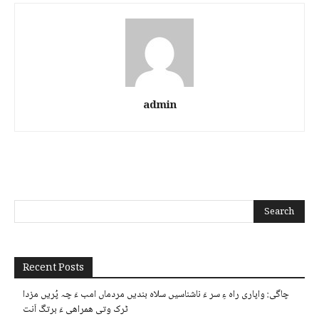
admin
Recent Posts
چاگی: واپاری راہ ءِ سر ءَ ناشناسیں سلاہ بندیں مردماں امب ءَ چہ پُریں مزدا
ٹرک وتی ھمراھی ءَ برتگ اَنت