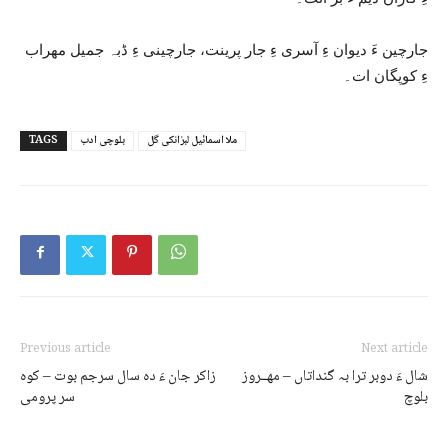
جارچین ءَ دیوان ءِ آسری ءِ جار پرینت، جارچینی ءِ ڈبہ جمیل مھراب
ءِ کوپگان ات۔
ملا اسمائیل لبزانکی گل
بلوچی ادب
TAGS
Previous article
Next article
شال ءَ دوبر ترا بہ گنداتاں – مھــروز
زاکر جان ءَ دہ سال سرجم بوت – کوہ
بلوچ
سر پرومی