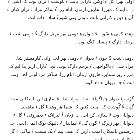
اولی بھرءَ گل ءِ آؤکیں کارانی بابت ءَ باوست ءُ تران بوت کہ اشی ءِ
تہ ءَ ایم کے میرزا، ھارون ارمان، انام رزا ءُ شاکر مراد ءَ تران کنان ءَ
گل ءِ دیم ءِ کارانی بابت ءَ وتی وتی شورءُ سلاہ دات انت۔
وھدءِ کمی ءِ سْوب ءَ دیوان ءِ دومی بھر مھتل دارگ ءُ دومی شپ ءَ
برجاہ دارگ ءِ پیسلہ کنگ بوت۔
دومی شپ 9 جون ءَ دیوان ءِ دومی بھر لچہ وانی کارمستر شاہ
مراد شاہ ءِ پاگواجھی ءَ برجم دارگ بوت، لچہ کاراں ازیز پدا ایم کے
مرزا، زپر مساپر، ھارون ارمان، انام رزا، شاکر مرد اوتی لچہ ونت
انت ءُ چہ دیوان ءَ داد گپت۔
گڑسرءَ دیوان ءِ پاگواجہ شاہ مراد شاہ ءَ ساڑی ایں باسکانی منت
گپت ءُ گْوشت کہ امیت کنیں کہ شما ھر وھد ءَ گل ءِ ماھینی
دیواناں وت ءَ ساڑی کن ات۔ پہ زبان ءُ لبزانک ءِ دیمروئی ءَ گل ءِ
دیواناں بھر زیرگ ءُ گوں گل ءَ ایماندار ءُ دلپھک بوگ المی انت۔ چہ
درستیں باسکاں امیت داریں کہ ھمے پیم ءَ یک مشت ءُ تپاکی ءَ گل
ءِ کاراں دیم ءَ بر انت۔