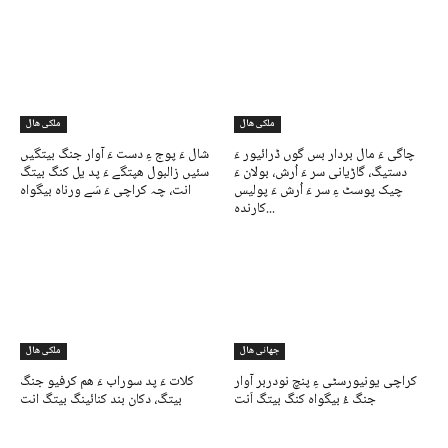
ملکی ھال
ملکی ھال
چاگی ءَ مال بردار بس گوں ڈرائیور ءَ
شال ءَ پوج ءِ دست ءَ آوار جنگ بیتگیں
دستیگ، گاڑیانی سر ءَ اُرش، بولان ءَ
سئیں زالبول ھپتگے ءَ پد یل کنگ بیتگ
چیک پوسٹ ءِ سر ءَ اُرش ءَ پولیس
انت، چہ کراچی ءَ سَے ورناہ بیگواہ
کارندہ...
جھانی ھال
ملکی ھال
کراچی یونیورسٹی ءِ پنچ نودربر آوار
کلات ءَ پد سوراب ءَ ھم کرفیو جنگ
جنگ ءُ بیگواہ کنگ بیتگ اَنت
بیتگ، دکان بند کنائینگ بیتگ انت