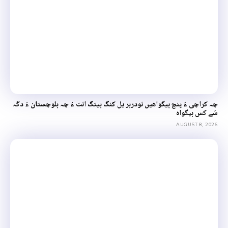
چہ کراچی ءَ پنچ بیگواھیں نودربر یل کنگ بیتگ انت ءُ چہ بلوچستان ءَ دگہ
سَے کس بیگواہ
AUGUST 8, 2026