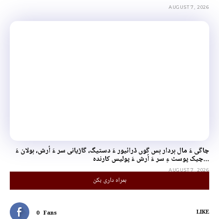
AUGUST 7, 2026
چاگی ءَ مال بردار بس گوں ڈرائیور ءَ دستیگ، گاڑیانی سر ءَ اُرش، بولان ءَ
چیک پوسٹ ءِ سر ءَ اُرش ءَ پولیس کارندہ...
AUGUST 7, 2026
ہمراہ داری بکن
LIKE
0
Fans