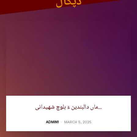
دپگال
ماں دالبندین ءَ بلوچ شھیدانی...
ADMIN1
-
MARCH 5, 2025