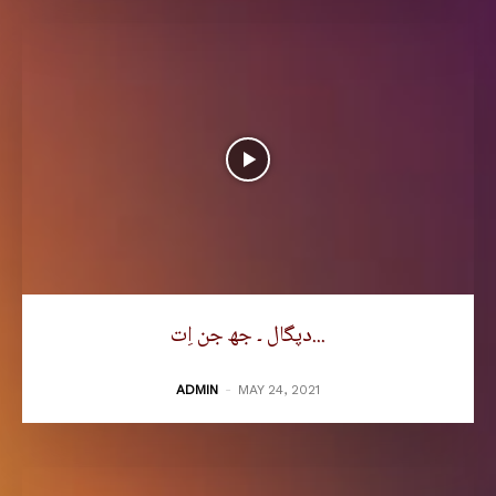
دپگال ۔ جھ جن اِت...
ADMIN
-
MAY 24, 2021