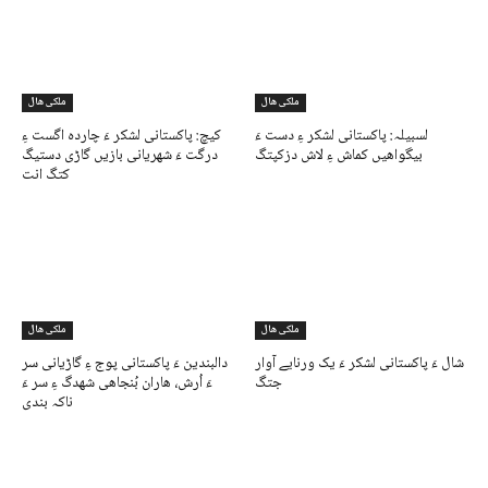
ملکی ھال
ملکی ھال
لسبیلہ: پاکستانی لشکر ءِ دست ءَ
کیچ: پاکستانی لشکر ءَ چاردہ اگست ءِ
بیگواھیں کماش ءِ لاش دزکپتگ
درگت ءَ شھریانی بازیں گاڑی دستیگ
کتگ انت
ملکی ھال
ملکی ھال
شال ءَ پاکستانی لشکر ءَ یک ورنایے آوار
دالبندین ءَ پاکستانی پوج ءِ گاڑیانی سر
جتگ
ءَ اُرش، ھاران بُنجاھی شھدگ ءِ سر ءَ
ناکہ بندی