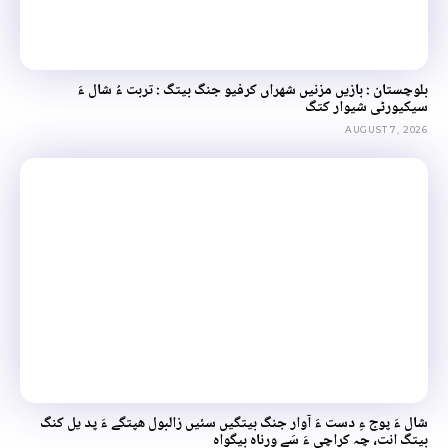
بلوچستان : بازیں مزنیں شھراں کرفیو جنگ بیتگ : تربت ءُ شال ءَ
سیکیورٹی شیوار کتگ
AUGUST 7, 2026
شال ءَ پوج ءِ دست ءَ آوار جنگ بیتگیں سئیں زالبول ھپتگے ءَ پد یل کنگ
بیتگ انت، چہ کراچی ءَ سَے ورناہ بیگواہ