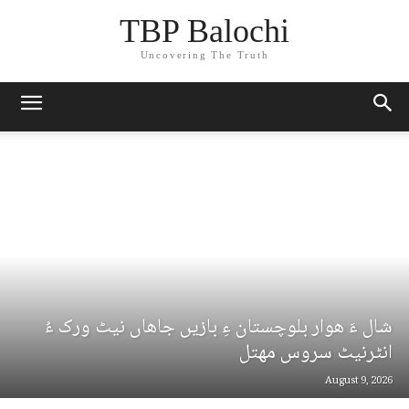
TBP Balochi
Uncovering The Truth
شال ءَ ھوار بلوچستان ءِ بازیں جاھاں نیٹ ورک ءُ
انٹرنیٹ سروس مھتل
August 9, 2026