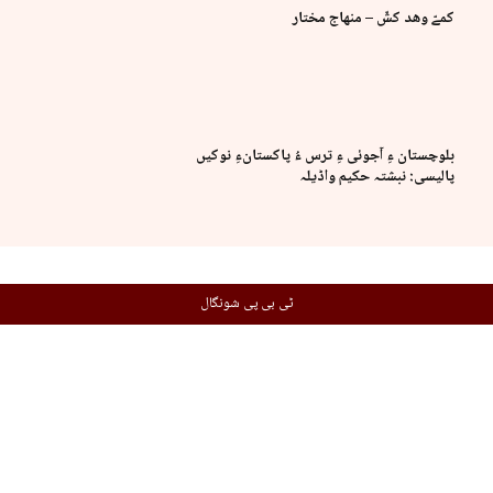
کمےّ وھد کشّ – منھاج مختار
بلوچستان ءِ آجوئی ءِ ترس ءُ پاکستانءِ نوکیں
پالیسی: نبشتہ حکیم واڈیلہ
ٹی بی پی شونگال