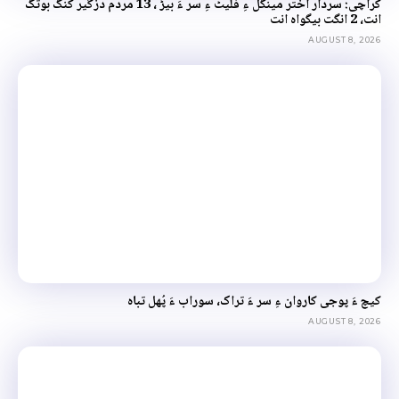
کراچی: سردار اختر مینگل ءِ فلیٹ ءِ سر ءَ بیڑ ، 13 مردم دزگیر کنگ بوتگ
انت، 2 انگت بیگواہ انت
AUGUST 8, 2026
کیچ ءَ پوجی کاروان ءِ سر ءَ تراک، سوراب ءَ پُھل تباہ
AUGUST 8, 2026