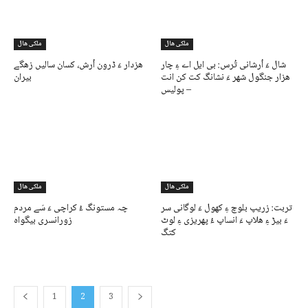
ملکی ھال
ملکی ھال
شال ءَ اُرشانی تُرس: بی ایل اے ءِ چار
ھزدار ءَ ڈرون اُرش، کسان سالیں زھگے
ھزار جنگول شھر ءَ نشانگ کت کن انت
بیران
– پولیس
ملکی ھال
ملکی ھال
تربت: زریپ بلوچ ءِ کھول ءَ لوگانی سر
چہ مستونگ ءُ کراچی ءَ سَے مردم
ءَ بیڑ ءِ ھلاپ ءَ انساپ ءُ پھریزی ءِ لوٹ
زورانسری بیگواہ
کتگ
1
2
3