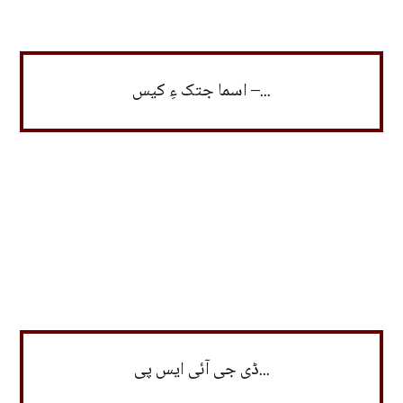
اسما جتک ءِ کیس –...
ڈی جی آئی ایس پی...