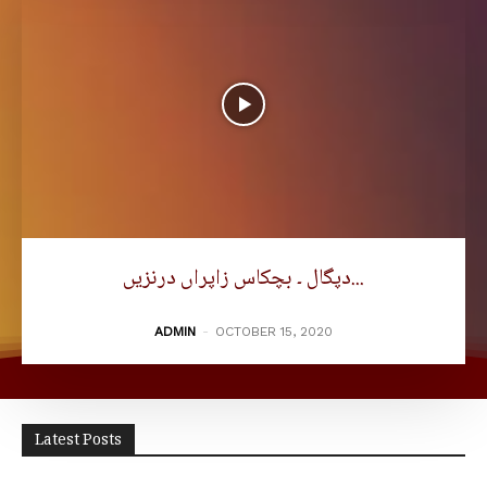
دپگال ۔ بچکاس زاپراں درنزیں...
ADMIN
-
OCTOBER 15, 2020
Latest Posts