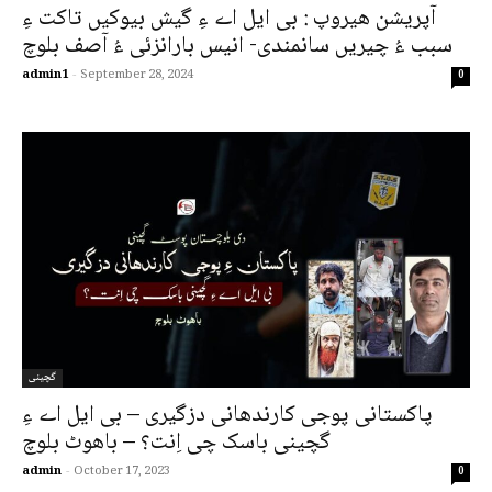
آپریشن ھیروپ : بی ایل اے ءِ گیش بیوکیں تاکت ءِ
سبب ءُ چیریں سانمندی- انیس بارانزئی ءُ آصف بلوچ
admin1
-
September 28, 2024
0
گچینی
پاکستانی پوجی کارندھانی دزگیری – بی ایل اے ءِ
گچینی باسک چی اِنت؟ – باھوٹ بلوچ
admin
-
October 17, 2023
0