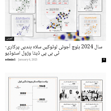
گچینی
سال 2024 بلوچ آجوئی لوٹوکیں سلاہ بندیں پرکاری-
ٹی بی پی ڈیٹا وژول اسٹوڈیو
admin1
-
January 6, 2025
0