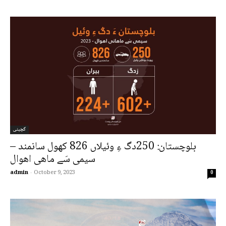
گچینی
بلوچستان: 250دگ ءِ وئیلاں 826 کھول سانمند –
سیمی سَے ماھی اھوال
admin
-
October 9, 2023
0