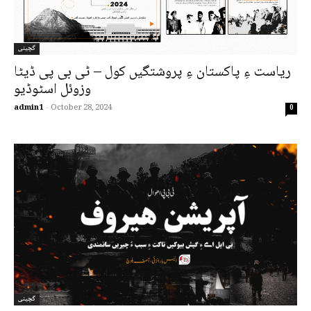
گچینی
ریاست ءِ پاکستان ءِ پروشتگیں کول – ٹی بی پی ڈیٹا
وزوئل اسٹوڈیو
admin1
-
October 28, 2024
0
گچینی