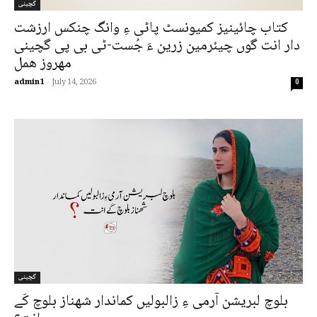
گچینی
کتاب چائینیز کمیونسٹ پاٹی ءِ وانگ چنکس ارزشت
دار انت گوں چیئرمین زرین ءَ جُست-ٹی بی پی گچینی
مھروز ھمل
admin1
-
July 14, 2026
0
گچینی
بلوچ لبریشن آرمی ءِ زالبولیں کماندار شھناز بلوچ کَے