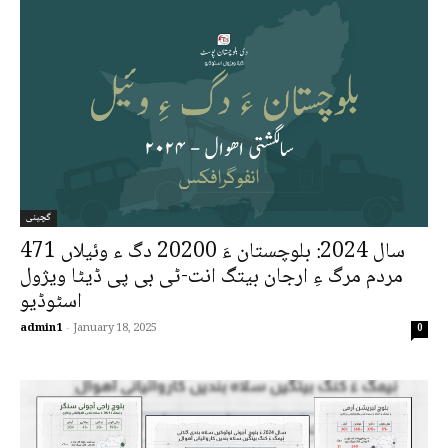
گچینی
سال 2024: بلوچستان ءَ 20200 دگ ء وئیلاں 471
مردم مرگ ءِ ارجان بیتگ انت-ٹی بی پی ڈیٹا ویژول
اسٹوڈیو
admin1
-
January 18, 2025
0