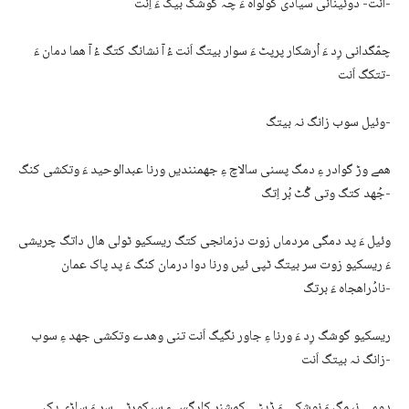
اَنت- دوئینانی سیادی کولواہ ءَ چہ گوشگ بیگ ءَ اِنت-
چمّگدانی رِد ءَ اُرشکار پرپٹ ءَ سوار بیتگ اَنت ءُ آ نشانگ کتگ ءُ آ ھما دمان ءَ
تتکگ اَنت-
وئیل سوب زانگ نہ بیتگ-
ھمے وڑ گوادر ءِ دمگ پسنی سالاچ ءِ جھمنندیں ورنا عبدالوحید ءَ وتکشی کنگ
جُھد کتگ وتی گُٹ بُر اِتگ-
وئیل ءَ پد دمگی مردماں زوت دزمانجی کتگ ریسکیو ٹولی ھال داتگ چریشی
ءَ ریسکیو زوت سر بیتگ ٹپی ئیں ورنا دوا درمان کنگ ءَ پد پاک عمان
نادُراھجاہ ءَ برتگ-
ریسکیو گوشگ رِد ءَ ورنا ءِ جاور نگیگ اَنت تنی وھدے وتکشی جھد ءِ سوب
زانگ نہ بیتگ اَنت-
دومی نیمگ ءَ نوشکی ءَ ڈپٹی کمشنر کارگس ءِ سیکورٹی سر ءَ ساڑی یک