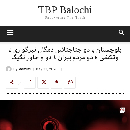
TBP Balochi
Uncovering The Truth
بلوچستان ءِ دو جتاجتائیں دمگاں تیرگواری ءُ
وتکشی ءَ دو مردم بیران ءُ دو ءِ جاور نگیگ
By
admin1
May 22, 2025