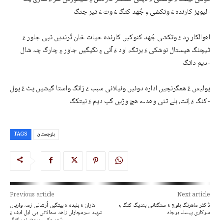
لیویز کارندہ ءَ وتکشی ءِ جُھد کتگ ءُ وت ءَ تیر جتگ-
اِھوالکار رِد ءَ وتکشی جُھد کنوکیں کارندہ حیات خان تُرندیں ٹپی جاور ءَ
ٹیچنگ ھپستال نوشکی ءَ برتگ، اود ءَ آئی ءِ نگیگیں جاور ءِ چارگ چہ شال
دیم داتگ-
پولیس ءُ ھمگرنچیں ادارہ دوئیں وئیلانی سبب ءَ زانگ واستا گیشیں پٹ ءُ پول
کنگ ءَ اِنت، بلے تنی وھدے ھچ وڑیں گپ دیم ءَ نیتکگ-
بلوچستان
TAGS
Previous article
Next article
ڈاکٹر ماھرنگ بلوچ ءُ سنگتانی بندیگ کنگ ءِ
ھاران ءُ بلیدہ ءَ بیتگیں اُرشانی زمہ واریاں
سرکاری پیسلہ برجاہ
شھید سرمچاراں زاھد سمالانی بی ایل ایف ءَ