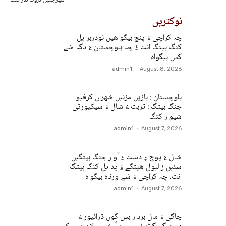
سُھرچکیں دروت ندر کتگ
نوکتریں
چہ کراچی ءَ پنچ بیگواھیں نودربر یل
کنگ بیتگ انت ءُ چہ بلوچستان ءَ دگہ سَے
کس بیگواہ
admin1
-
August 8, 2026
بلوچستان : بازیں مزنیں شھراں کرفیو
جنگ بیتگ : تربت ءُ شال ءَ سیکیورٹی
شیوار کتگ
admin1
-
August 7, 2026
شال ءَ پوج ءِ دست ءَ آوار جنگ بیتگیں
سئیں زالبول ھپتگے ءَ پد یل کنگ بیتگ
انت، چہ کراچی ءَ سَے ورناہ بیگواہ
admin1
-
August 7, 2026
چاگی ءَ مال بردار بس گوں ڈرائیور ءَ