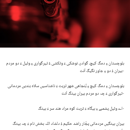
بلوچستان ءِ دمگ کیچ، گوادر، نوشکی ءَ وتکشی ءُ تیرگواری ءِ وئیل ءَ دو مردم
بیران ءُ دو ءِ جاور نگیگ اَنت-
بلوچستان ءِ دمگ کیچ ءِ بُنجاھی شھر تربت ءَ ناشناسیں سلاہ بندیں مردمانی
تیرگواری ءَ چہ دو مردم بیران بیتگ اَنت-
اے وئیل پشمبے ءِ بیگاہ ءَ تربت کوہ مراد ھند سر ءَ بیتگ-
بیران بیتگیں مردمانی پجّار راشد حکیم ءُ دلشاد اللہ بخش نام ءَ چہ بیتگ