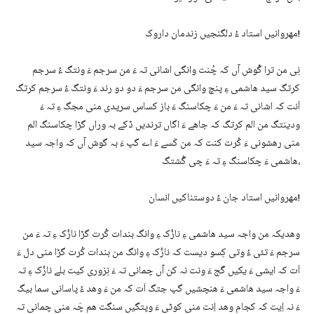
مھروانیں استاد ءُ دلگنجیں زندمان داروک!
نِی من ترا گْوش آں کہ چُنت وانگی اشانی تہ ءَ من سرجم ءَ ونتگ ءُ سرجم
کرتگ سید ھاشمی ءِ پنچ وانگی من سرجم ءَ دو دو رند ءَ ونتگ ءُ سرجم کرتگ
اَنت کہ اشانی تہ ءَ من ءَ چکاسنگ ءَ باز کساس سرپدی منی مجگ ءِ تہ ءَ
ودینتگ من الم کرتگ کہ جاھے ءَ اگاں ترندیں ڈکے بہ وراں گڑا چکاسنگ الم
منی رھشونی ءَ کُرت کنت کہ من کَسے ءَ اے گپ ءَ بہ گوش آں کہ واجہ سید
ھاشمی ءَ چکاسنگ ءِ تہ ءَ چی گُشتگ،
مھروانیں استاد جان ءُ دوستناکیں انسان!
وھدیکہ من واجہ سید ھاشمی ءِ نازُک ءِ وانگ بندات کُرت گڑا نازُک ءِ تہ ءَ من
سرجم ءَ تئی ءُ وتی کِسو دیست کہ نازُک ءِ وانگ من بندات کُرت گڑا منی دل ءَ
اَت کہ ایشی ءَ یکیں گَج ءَ ونت نہ کن آں چمانی تہ ءَ نِزوری کیت بلے نازُک ءِ تہ
ءَ واجہ سید ھاشمی ءَ ھنچشیں گپ جتگ اَت کہ من ءَ وھد ءُ پاسانی سما بیگ
ءَ نہ اِیت کہ کجام وھد اِنت منی کوٹی ءَ وپتگیں سنگت ھم چَہ منی چمانی تہ