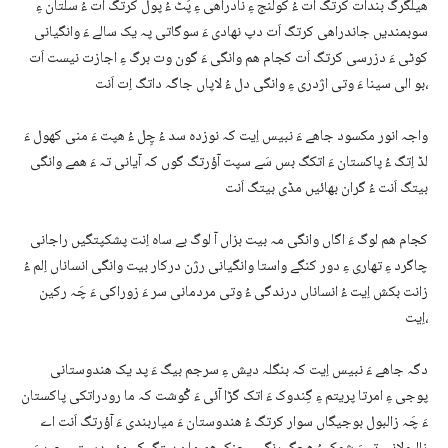
ھیلگرگ بندات کرتگ اَت ءُ کولنج ءِ نادراھی ءِ پَٹ ءُ پول کرتگ اَت ءُ سلتان ءِ
سوبمندیں جاندراھی کرتگ اَت دپ نھادی ءَ سوگاتی پہ یک سالے ءَ وانگیانی
کوٹی ءَ دزرسی کرتگ اَت کجام ھم وانگی ءَ گون وت برگ ءِ اجازت نیست اَت
بو الی سینا ءَ وتی اژدری ءِ وانگی دل ءُ لاپاں جاگہ داتگ اِت اَنت،
واجہ انور مکسود جاھے ءَ نبیس اِیت کہ نوزدہ سد ءُ چِل ءُ ھپت ءَ منی کھول ءَ
لڈ اِتگ ءُ پاکستان ءَ اتکگ بس سَے سپت آؤرتگ گوں کہ آیانی تہ ءَ ھمے وانگی
بیتگ اَنت ءُ گران بھائیں مڈی بیتگ اَنت
کجام ھم لوگ ءَ اگاں وانگی مہ بیت بزاں آ لوگ بے ساہ اِنت پشکپتگیں راجانی
چاگرد ءِ تھاری ءِ دور کنگے واستا وانگیانی رژن درکار بیت وانگی انساناں اِلم ءُ
زانت بکش اِیت ءُ انساناں درندگی ءُ وتی مردمانی سر ءَ زوراکی ءَ چَہ رکین
اِیت،
دگہ جاھے ءَ نبیس اِیت کہ بنگلہ دیش ءِ سرجم بیگ ءَ پد یک ھندوستانی
پوجی ءِ امرتا پریتم ءِ گِندوک ءَ اتک گڑا آئی ءَ گْوشت کہ ما رودراتکی پاکستان
ءَ چَہ زالبول بوجیگاں سوار کرتگ ءُ ھندوستان ءَ میاربندی ءَ آؤرتگ اَنت اے