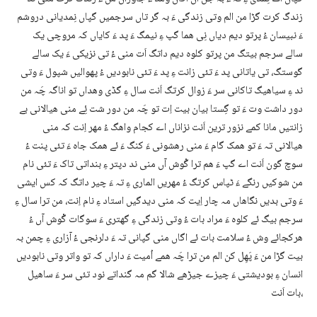
زندگ کرت گڑا من الم وتی زندگی ءَ بہ گر تاں سرجمیں گپاں نِمدیانی دروشم
ءَ نبیسان ءُ پرتو دیم دیاں نِی ھما گپ ءِ نیمگ ءَ پد ءَ کایاں کہ مروچی یک
سالے سرجم بیتگ من پرتو کلوہ دیم داتگ اَت منی ءُ تی نزیکی ءَ یک سالے
گوستگ، تی یاتانی پد ءَ تئی زانت ءِ پد ءَ تئی نابودیں ءُ پھوالیں شپول ءَ وتی
ند ءِ سیاھیگ تاکانی سر ءَ زوال کرتگ اَنت سال ءِ گڈی وھداں تو اناگہ چَہ من
دور داشت وت ءَ تو گِستا بیان بیت اِت تو چَہ من دور شت ئِے منی ھیالانی بے
زانتیں مانا کمے نزور ترین اَنت نزاناں اے کجام واھگ ءُ مھر اِنت کہ منی
ھیالانی تہ ءَ تو ھمک گام ءَ منی رھشونی ءَ کنگ ءَ ئے ھمک جاہ ءَ تئی پنت ءُ
سوچ گون اَنت اے گپ ءَ ھم ترا گْوش آں منی ند دپتر ءِ بنداتی تاک ءَ تئی نام
من شوکیں رنگے ءَ ٹپاس کرتگ ءُ مھریں الماری ءِ تہ ءَ چیر داتگ کہ کس ایشی
ءَ وتی بدیں نگاھاں مہ چار اِیت کہ منی دیدگیں استاد ءِ نام اِنت، من ترا سال ءِ
سرجم بیگ ئے کلوہ ءَ مراد بات ءُ وتی زندگی ءِ گھتری ءَ سوگات گْوش آں ءُ
ھرکجائے وش ءُ سلامت بات ئے اگاں منی گپانی تہ ءَ دلرنجی ءُ آزاری ءِ چمن بہ
بیت گڑا من ءَ پَھِل کن الم من ترا چَہ ھمے اُمیت ءَ داراں کہ تو واتر وتی نابودیں
انسان ءِ بودیشتی ءَ چیزے جیڑھے شالا گم مہ گنداتے نود تئی سر ءَ ساھیل
بات اَنت،