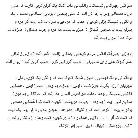
شوکیں چھرگانی نبیسگ ءَ وانگیانی داب کنگ یک گران تریں کارے کہ منی
دل ءُ دستانی وس ءَ چَہ ڈن اِنت کہ منی پیمیں نابودیں انسانانی دست ءَ یک
وانگی ءِ نبیسگ بزاں کوھے ءِ جمب کہ مردمے ءِ سر ءَ بہ کپ اِیت گڑا مردم
بیران بیت یا ھنچیں مُشکل ءُ جیڑوے بئیت ھم مردم چرے مشکل ءُ جیڑہ ءَ مہ
رک اِت ءُ بیران بیت اِنت،
ءُ بازیں چیر بُکّ اتگیں مردم کوھانی چمگاں زانت ءَ کَش اَنت ءُ بازیں زانتانی
سر گنوک ھمے راھے مسپرئی ءَ شیپ گروکیں کور ءَ شیپ گران اَنت ءُ روان اَنت،
وانگیانی وانگ تھنائی ءِ سپر ءِ سُبک کنوک اِنت کہ وانگی یک کوریں دلے ءَ
مھروان ءُ رژنا پگرے جوڑ کنت ءُ لھتے ءَ چیزے پہ وت ءَ دنت ءُ لھتے ءَ ھشکیں
تاکانی لیٹینگ ءِ وھد ءَ دنت شوکتریں انسان ھما اِنت کہ اے تاکاں پہ مھر ءُ
سکین لٹین ایت ءُ پہ وت ءَ چیزے درچِنت ءُ گچین کنت کہ آ ھُشکیں دستاں
واتر نہ بیت، “گْوش اَنت کہ وانگیانی ھمراھدار ھِچبر بندیں دراں چَہ ابکہ بیت
نہ کنت کہ آئی ءِ دل ءُ لاپاں ھمک راہ ءُ دری گچین کنت وھدی زمانگاں زانت ءِ
تُن ءِ پروشگ ءَ ڈیھانی ڈیھی سپر اِش کرتگ ”