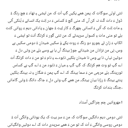
تئی اولی سوگات کہ پمن ھمے یکیں گپ اَت کہ من ایشی ءِ نھاد ءَ ھِچ رنگ ءُ
ڈول ءَ دات کُت نہ کن آں کہ منی کَچ ءُ کساس ءَ در اِنت یک انسانے ءَ بُنکی آئی
ءِ مات اِنت کہ آئی ءَ انسانی چھرگ ءَ کار اِیت ءُ جھان ءِ پادانی دیم ءَ روانی کنت
بلے تو منی مات ءِ کسواں سرپدئے کہ من تئی گور ءَ کرتگ اَنت تو ایشی ءَ
الکاپ ءَ زان ئے چورو دو رنگ ءَ روت یکے وَ سکیں شیتان ءُ دومی سکیں بے
وس، نِی من نزاناں من شیتانے جوڑ بیتگ آں یا بے وسے بلے من وتی دل ءَ
دوئین نیاں، نا بے وس نا شیتان بلکیں نابودے ءِ نام ءَ تو من ءَ دات کرتگ اَت
اے گپ تو وت ھم کرتگ کہ گپ گپ ءِ میان ءَ نابود من ءَ اے گپ بے کساس
توریتگ، بلے مرچی من ءَ سما بیتگ کہ اے گپ پمن ءَ شگان ءِ نہ بیتگ بلکیں
پنتے بیتگ ءُ رژنا بیان بیتگ، من ھمے گپ وتی دل ءَ جاگہ داتگ ءُ وتی گامانی
جنگ، بندات کرتگ،
مھروانیں چم چراگیں اُستاد !
تئی دومی دیم داتگیں سوگات کہ من ءَ سر بیت کہ یک یونانی وانگی اَت ءُ
دومی روسی وانگی ءَ اَت کہ تو من ءَ ھمے سرپدی دات کہ اے دوئیں وانگیانی