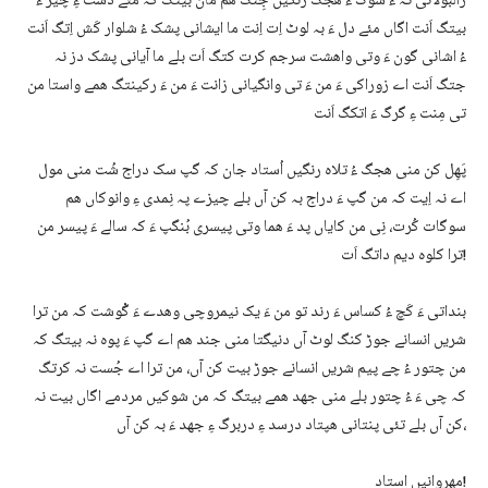
زالبولانی تہ ءَ شوک ءُ ھجگ رنگیں جِنک ھم مان بیتگ کہ مئے دست ءِ چیر ءَ
بیتگ اَنت اگاں مئے دل ءَ بہ لوٹ اِت اِنت ما ایشانی پشک ءُ شلوار کَش اِتگ اَنت
ءُ اشانی گون ءَ وتی واھشت سرجم کرت کتگ اَت بلے ما آیانی پشک دز نہ
جتگ اَنت اے زوراکی ءَ من ءَ تی وانگیانی زانت ءَ من ءَ رکینتگ ھمے واستا من
تی مِنت ءِ گرگ ءَ اتکگ اَنت
پَھِل کن منی ھجگ ءُ تلاہ رنگیں اُستاد جان کہ گپ سک دراج شُت منی مول
اے نہ اِیت کہ من گپ ءَ دراج بہ کن آں بلے چیزے پہ نِمدی ءِ وانوکاں ھم
سوگات کُرت، نِی من کایاں پد ءَ ھما وتی پیسری بُنگپ ءَ کہ سالے ءَ پیسر من
ترا کلوہ دیم داتگ اَت!
بنداتی ءَ کَچ ءُ کساس ءَ رند تو من ءَ یک نیمروچی وھدے ءَ گْوشت کہ من ترا
شریں انسانے جوڑ کنگ لوٹ آں دنیگتا منی جند ھم اے گپ ءَ پوہ نہ بیتگ کہ
من چتور ءُ چے پیم شریں انسانے جوڑ بیت کن آں، من ترا اے جُست نہ کرتگ
کہ چی ءَ ءُ چتور بلے منی جھد ھمے بیتگ کہ من شوکیں مردمے اگاں بیت نہ
کن آں بلے تئی پنتانی ھپتاد درسد ءِ دربرگ ءِ جھد ءَ بہ کن آں،
مھروانیں استاد!