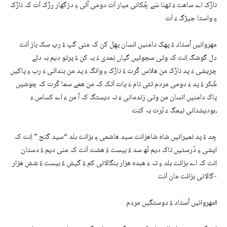
نازُک اے ساھت ءَ تھنا سَے چُکانی میار اَت دومی آئی ءِ دزگھار رزُک اَت کہ نازُک
ءِ واستا جیڑگ ءَ اَت
مھروانیں اُستاد ءُ پھک دامنیں انسان پھِل کن کہ منی گپ ءُ رپ سک باز اَنت
دل گوشگ اِنت کہ وتی سجوئیں گپاں نِمدی ءَ بہ کن ءُ پرتو دیم بہ دئے
چریشی ءَ پد نازُک من ھلاس کُرت ءُ نازُک ءِ وانگ ءَ پد من بنداتی ءَ رب ءِ پاکیں
شُکر ءُ پد ءَ دومی مردم تئی نام ءَ یات اَتک کہ من ھمے سما کُرت کہ چوشیں
پاک دامنیں انسان من وتی زندمانی ءَ نہ دیستگ کہ آ من ءَ اے کساس ءَ
بودیشتانی نیمگ ءَ بُرت بہ کنت،
چِد ءُ پد نمیرانیں شاہ شاھزانت سید ھاشمی ءِ بزانت بلد “سید گنج ” اِنت کہ
ایشی ءِ دُرستیں تاک دیم نُھ سد ءُ بیست ءُ ھشت اَنت کہ منی دیم ءُ دستان
اِنت کہ اے بزانت بلد ءِ تہ ءَ ھبدہ ھزار بنگالانی کم ءُ گیش ءُ بیست ءُ شش ھزار
گالانی بزانت مان اَنت-
مھروانیں اُستاد ءُ دوستگیں مردم!