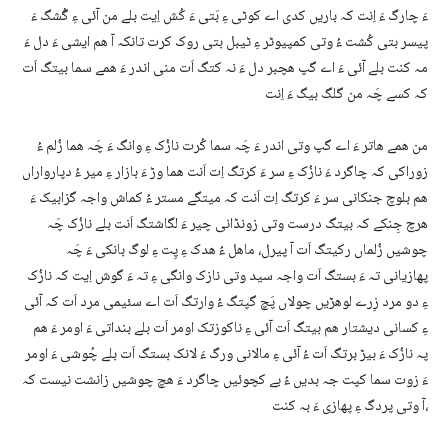
ءَ چارگ ءَ اِنت کہ باریں کدی اے کوٹی ءِ بَتی ءَ کُش اِیت بلے من آئی ءِ گُشگ ءَ
پیسر بتی کُشت ءُ وتی کمپیوٹر ءِ ٹیبل بتی روک کرت تانکہ آ ھم ایشی ءَ دل ءَ
مہ کنت بلے آئی ءَ اے گپ ھچبر دل ءَ نہ کتگ اَت منی اندر ءَ ھمے سما بیتگ اَت
کہ کسے چَہ من گلگ بیگ ءَ اِنت
من ھمے ھاتر ءَ اے گپ وتی اندر ءَ چَہ سما کُرت نازُک ءِ وانگ ءَ چَہ ھما زُلم ءُ
زوراکی کہ چاگرد ءَ نازُک ءِ سر ءَ کرتگ اِت اَنت ھما وڑ ءَ بازار ءِ میر ءُ دپارواراں
ھم بلوچ جنکانی سر ءَ کرتگ اِت اَنت کہ میتگے مستر ءُ کماش واجہ گزابیک ءَ
ھرچ جِنکے کہ بیتگ درست وتی زونڈانی چیر ءَ لگاشتگ اَنت بلے نازُک چَہ
چوشیں زُلماں رکیتگ اَت آ پیرل، ماھل ءُ ھدک ءِ پِت ءِ لوگ بانکی ءَ چَہ
پھازیانی تہ ءَ بستگ اَت واجہ سید وتی نازک وانگی ءِ تہ ءَ گوش اِیت کہ نازُک
ءِ دو مرد زِرے لوھڑیں چولاں پَچ گپتگ ءُ وارتگ اَت اے سئیمی مرد اَت کہ آئی
ءِ کسانی دیشتار ھم بیتگ اَت آئی ءِ ناکوزتک اومر اَت بلے بنداتی ءَ اومر ءَ ھم
پہ نازُک ءَ بیڑ برتگ اَت ءُ آئی ءِ مالانی ورگ ءَ لانک بستگ اَت بلے چُوشی ءَ اومر
ءَ زوت سما کپت جہ بدیں ءُ بے کچوئیں چاگرد ءَ ھچ چوشیں زانشت نیست کہ
آ وتی پردگ ءِ پھازی ءَ بہ کنت،