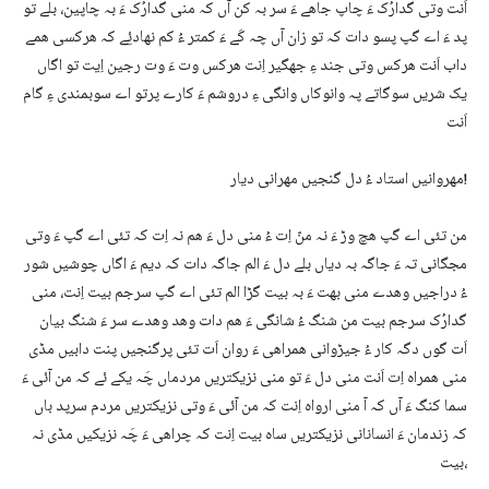
اَنت وتی گدارُک ءَ چاپ جاھے ءَ سر بہ کن آں کہ منی گدارُک ءَ بہ چاپین، بلے تو
پد ءَ اے گپ پسو دات کہ تو زان آں چہ کَے ءَ کمتر ءُ کم نھادئِے کہ ھرکسی ھمے
داب اَنت ھرکس وتی جند ءِ جھگیر اِنت ھرکس وت ءَ وت رجین اِیت تو اگاں
یک شریں سوگاتے پہ وانوکاں وانگی ءِ دروشم ءَ کارے پرتو اے سوبمندی ءِ گام
اَنت
مھروانیں استاد ءُ دل گنجیں مھرانی دیار!
من تئی اے گپ ھچ وڑ ءَ نہ منّ اِت ءُ منی دل ءَ ھم نہ اِت کہ تئی اے گپ ءَ وتی
مجگانی تہ ءَ جاگہ بہ دیاں بلے دل ءَ الم جاگہ دات کہ دیم ءَ اگاں چوشیں شور
ءُ دراجیں وھدے منی بھت ءَ بہ بیت گڑا الم تئی اے گپ سرجم بیت اِنت، منی
گدارُک سرجم بیت من شنگ ءُ شانگی ءَ ھم دات وھد وھدے سر ءَ شنگ بیان
اَت گوں دگہ کار ءُ جیڑوانی ھمراھی ءَ روان اَت تئی پرگنجیں پنت دابیں مڈی
منی ھمراہ اِت اَنت منی دل ءَ تو منی نزیکتریں مردماں چَہ یکے ئے کہ من آئی ءَ
سما کنگ ءَ آں کہ آ منی ارواہ اِنت کہ من آئی ءَ وتی نزیکتریں مردم سرپد باں
کہ زندمان ءَ انسانانی نزیکتریں ساہ بیت اِنت کہ چراھی ءَ چَہ نزیکیں مڈی نہ
بیت،