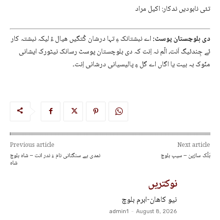
تئی نابودیں ندکار: اکیل مراد
دی بلوچستان پوسٹ:
اے نبشتانک ءِ تہا درشان کُتگیں ھیال ءُ لیکہ نبشتہ کار
ئے جِندئیگ اَنت، الّم نہ اِنت کہ دی بلوچستان پوسٹ رسانک نیٹورک ایشانی
منّوک بہ بیت یا اگاں اے گل ءِ پالیسیانی درشانی اِنت۔
Previous article
Next article
بَلُک سازین – سیپ بلوچ
نمدی یے سنگتانی نام ءَ ندر انت – شاه بلوچ
شاه
نوکتریں
نیو کاھان-ابرم بلوچ
admin1
-
August 8, 2026