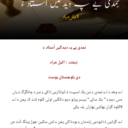
نِمدی
یے پہ دیدگیں اُستاد ءَ
نبشتہ : اکیل مراد
دی بلوچستان
پوسٹ
اے وھد ءَ اے نِمدی ءَ من یک اسپیت ءُ ڈولڈاریں تاکے ءِ سر ءَ چانکُرّگ ءَ یاں
منی دیم ءَ ” یک سالے ” پیسر پرتو دیم داتگیں اولی کلوہ اِنت کہ پمن ءَ اے
کلوہ گران بھائیں بھاراں چَہ یکے!!
اے گرانیں ءُ نابودیں زندمان ءِ بودناکی پمن ءَ تئی سکین جوڑ بیتگ اَنت من