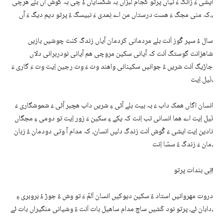
ایشی ءَ زانگ ءَ نیاں پرتو کجام لبزاں بہ شکسایاں ءُ چی بہ گْوش آں بلے ھرچی
کہ منی مجگ ءَ ھست درستاں من اے نِمدی ءَ نبیسگ ءُ پرتو دیم دیگ ءَ آں،،
سال ءُ سپر گْوز اَنت بلے مردمانی کردمان آیاں زندگ کنت چوشیں بازیں
شاھزانت گوستگ اَنت کہ آیانی سکین مروچی ھم آیانی نودربرانی دلاں
جاڑیگ اَنت شریں ءُ جوانیں سکینانی واھند وت ءَ وت رجین اِیت وت ءَ گاری ءَ
نَیل اِیت،
انسان اگاں ھمک داب ءَ بہ بیت بلے آئی ءِ شریں داب ھچبر آئی ءَ شموشگاری ءَ
نَیل اِیت اے ھما انسانی تب اِنت کہ یکے ءِ سکین ءَ زور اِیت تو دومی ءِ مجگاں
نادین اِیت ایشی ءَ گْوش اَنت زندگ دلیں انسان، کہ مدام آ وتی دودمان ءُ زبان
مان ءَ زندگ ءُ سسّا اِنت،
نِی بندات پرتو!
دروت مھروانیں استاد ءُ سکین دیوکیں انسان اَلمّ ءَ تو وش ءُ جوڑ ءُ بروبری ءِ
دابان ئے، پرتو نود کَشیں ساچ مدام ساھیل بات اَنت ءُ وشیانی منگیراں بات ئے،