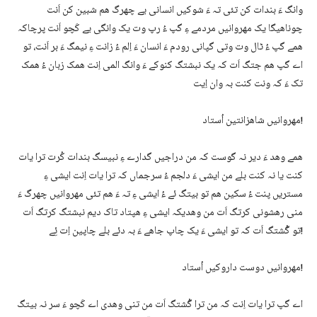
وانگ ءَ بندات کن تئی تہ ءَ شوکیں انسانی یے چھرگ ھم شبین کن اَنت
چوناھیگا یک مھروانیں مردمے ءِ گپ ءُ رپ وت یک وانگی یے کَچو اَنت پرچاکہ
ھمے گپ ءُ ٹال وت وتی گپانی رودم ءَ انسان ءَ اِلم ءُ زانت ءِ نیمگ ءَ بر اَنت، تو
اے گپ ھم جتگ اَت کہ یک نبشتگ کنوکے ءَ وانگ المی اِنت ھمک زبان ءُ ھمک
تک ءَ کہ ونت کنت بہ وان اِیت
مھروانیں شاھزانتین اُستاد!
ھمے وھد ءَ دیر نہ گوست کہ من دراجیں گدارے ءِ نبیسگ بندات کُرت ترا یات
کنت یا نہ کنت بلے من ایشی ءَ دلجم ءُ سرجماں کہ ترا یات اِنت ایشی ءِ
مستریں پنت ءُ سکین ھم تو بیتگ ئے ءُ ایشی ءِ تہ ءَ ھم تئی مھروانیں چھرگ ءَ
منی رھشونی کرتگ اَت من وھدیکہ ایشی ءِ ھپتاد تاک دیم نبشتگ کرتگ اَت
تو گُشتگ اَت کہ تو ایشی ءَ یک چاپ جاھے ءَ بہ دئے بلے چاپین اِت ئِے!
مھروانیں دوست داروکیں اُستاد!
اے گپ ترا یات اِنت کہ من ترا گُشتگ اَت من تنی وھدی اے کَچو ءَ سر نہ بیتگ