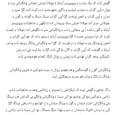
گْوش اَنت کہ یک رندے ءَ پروپیسر آرنلڈ ءُ مولانا شبلی نئمانی وانگیانی پَٹ ءُ
پول ءَ آپی گراب ءَ دیم پہ اِیسُپ ءِ باگیں شھر مِسر ءَ درکپت اَنت گڑا سپر ءِ
میان ءَ آپی گراب ءِ انجن پُرشت گڑا آپی گراب سبک سبک ءَ گوات ءِ گون ءَ
چولانی میار اَت مولانا شبلی سک پریشان اَت ءُ ابکھی ءِ شاھزانت پروپیسر
آرنلڈ ءِ گور ءَ شُت آ بے سمائی ءِ تب ءَ وانگیانی سر ءَ دلگوش اَت، مولانا ءَ جُست
کرت کہ ترا سرپدی ھست؟ گڑا پروپیسر آرنلڈ ءَ پسو دات کہ ھو آپی گراب ءِ
انجن پُرشتگ، پد ءَ مولانا ءَ دراھینت کہ گڑا اے وانگیانی وانگ ءِ وھد اِنت واجہ
آرنلڈ ءَ گْوشت کہ آپی گراب ءَ اگاں بڈگی اِنت گڑا بہ بڈ اِیت بلے اے پش
کپتگیں وھد گران نھادی اِنت ایشی ءِ زوال کنگ کجام ھوشمندی اِنت،
وانگیانی گون ءَ گوستگیں وھد ھِچبر زوال نہ بیت شوکیں ءُ شریں وانگیانی
وانگ ءُ زانگ ءَ واب ھم مردم ءَ پَچگڑین اِیت،
دگہ جاھے ءَ گْوش اِیت کہ نیکراھی راجدپتر ءِ رژنائیں وھدے شاھزانت ءُ تب
زانتی ءِ نوکیں بنوکی وشبو بو الی سینا ءَ وانگیانی وانگے بے کساس ھُب بیتگ
بلے وانگیانی امبار سلتان ءِ گور ءَ بیتگ سلتان ءَ را کولنج ءِ نادراھی بیتگ گڑا
آئی ءِ درمان کنوک ءَ سلتان ءَ دپ ءِ نھاد دیگ بستگ ، بو الی سینا ءَ تب زانتی ءِ