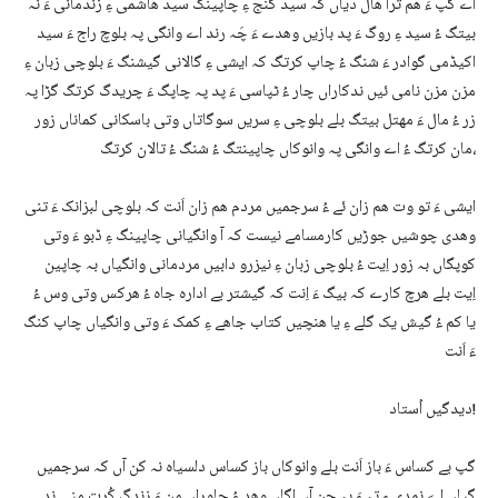
اے گپ ءَ ھم ترا ھال دیاں کہ سید گنج ءِ چاپینگ سید ھاشمی ءِ زندمانی ءَ نہ
بیتگ ءُ سید ءِ روگ ءَ پد بازیں وھدے ءَ چَہ رند اے وانگی پہ بلوچ راج ءَ سید
اکیڈمی گوادر ءَ شنگ ءُ چاپ کرتگ کہ ایشی ءِ گالانی گیشنگ ءَ بلوچی زبان ءِ
مزن مزن نامی ئیں ندکاراں چار ءُ ٹپاسی ءَ پد پہ چاپگ ءَ چریدگ کرتگ گڑا پہ
زر ءُ مال ءَ مھتل بیتگ بلے بلوچی ءِ سریں سوگاتاں وتی باسکانی کماناں زور
مان کرتگ ءُ اے وانگی پہ وانوکاں چاپینتگ ءُ شنگ ءُ تالان کرتگ،
ایشی ءَ تو وت ھم زان ئے ءُ سرجمیں مردم ھم زان اَنت کہ بلوچی لبزانک ءَ تنی
وھدی چوشیں جوڑیں کارمسامے نیست کہ آ وانگیانی چاپینگ ءِ ڈبو ءَ وتی
کوپگاں بہ زور اِیت ءُ بلوچی زبان ءِ نیزرو دابیں مردمانی وانگیاں بہ چاپین
اِیت بلے ھرچ کارے کہ بیگ ءَ اِنت کہ گیشتر بے ادارہ جاہ ءُ ھرکس وتی وس ءُ
یا کم ءُ گیش یک گلے ءِ یا ھنچیں کتاب جاھے ءِ کمک ءَ وتی وانگیاں چاپ کنگ
ءَ اَنت
دیدگیں اُستاد!
گپ بے کساس ءَ باز اَنت بلے وانوکاں باز کساس دلسیاہ نہ کن آں کہ سرجمیں
گپاں اے نِمدی ءِ تہ ءَ بہ جن آں اگاں وھد ءُ جاوراں من ءَ زندگ کُرت منی ند