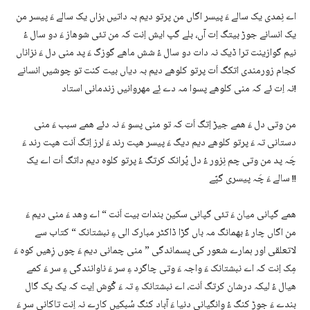
اے نِمدی یک سالے ءَ پیسر اگاں من پرتو دیم بہ داتیں بزاں یک سالے ءَ پیسر من
یک انسانے جوڑ بیتگ اِت آں، بلے گپ ایش اِنت کہ من تئی شوھاز ءَ دو سال ءُ
نیم گوازینت ترا ڈیک نہ دات دو سال ءُ شش ماھے گوزگ ءَ پد منی دل ءَ نزاناں
کجام زورمندی اتکگ اَت پرتو کلوھے دیم بہ دیاں بیت کنت تو چوشیں انسانے
نہ اِت ئے کہ منی کلوھے پسوا مہ دے ئِے مھروانیں زندمانی استاد!
من وتی دل ءَ ھمے جیڑ اِتگ اَت کہ تو منی پسو ءَ نہ دئے ھمے سبب ءَ منی
دستانی تہ ءَ پرتو کلوھے دیم دیگ ءَ پیسر ھپت رند ءَ لرز اِتگ اَنت ھپت رند ءَ
چَہ پد من وتی چم نِزور ءُ دل پُرانک کرتگ ءُ پرتو کلوہ دیم داتگ اَت اے یک
سالے ءَ چَہ پیسری گپّے !!
ھمے گپانی میان ءَ تئی گپانی سکین بندات بیت اَنت “ اے وھد ءَ منی دیم ءَ
من اگاں چار ءُ بھمانگ مہ باں گڑا ڈاکٹر مبارک الی ءِ نبشتانک “ کتاب سے
لاتعلقی اور ہمارے شعور کی پسماندگی ” منی چمانی دیم ءَ چوں زِھیں کوہ ءَ
مِک اِنت کہ اے نبشتانک ءَ واجہ ءَ وتی چاگرد ءِ سر ءَ ناوانندگی ءِ سر ءَ کمے
ھیال ءُ لیکہ درشان کرتگ اَنت، اے نبشتانک ءِ تہ ءَ گْوش اِیت کہ یک یک گال
بندے ءَ جوڑ کنگ ءُ وانگیانی دنیا ءَ آباد کنگ سُبکیں کارے نہ اِنت تاکانی سر ءَ