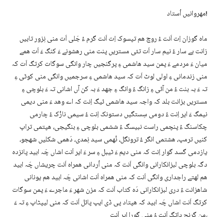
مھروانیں اُستاد!
ماہ گوزان اِت اَنت ءُ روچ ھم تپسوک اِت اَنت گرم ءُ جَلی اَت منی نِزور تابیں
زانت بے سار ءُ نیم سار اَت تئی مستریں پنت منی رھشونے ءَ کنگ ءَ اَت ھمے
میان ءَ مردمے ءَ پمن سید ھاشمی ءِ پرگنجیں چار وانگی سوگات کرتگ اَت کہ
منی زندمانی ءِ اولی لوٹ اَت کہ سید ھاشمی ءِ سرجمیں وانگی منی کوٹی ءِ
تہ ءَ بہ بنت ءُ من آئی ءِ زانگ ءُ وانگ ءِ جھد ءَ بہ کن آں اشانی تہ ءَ بلوچی ءِ
مستریں بزانت بلد کہ واجہ سید ھاشمی ئیگ اِنت کہ اے وھد ءَ منی دیمی
نیمگ ءَ ایر اِنت ءُ دومی سِستگیں دستونک اِنت ءُ سیمی نازُک ءُ چارمی
چکاسنگ ءُ پنچمی راست نبیسگ ءُ ششمی بلوچی ءِ بنگیجی، ھپتمی تراپ
کنیں ترمپ، ھشتمی انگر ءُ ترونگل، نُھمی سید نِمدی، دَھمی شکلیں شھجو،
یازدمی گسد گوار اِنت کہ منی دیم ءَ ٹیبل ءِ سر ءَ ایر اَنت اشاں چَہ ابید پانزدہ
دگہ بلوچی لبزانکارانی وانگی اَنت کہ منی اُردانی ھمراہ اَنت چریشاں چَہ ابید
ھم لھتے راجداری وانگی اَنت کہ منی ھمراہ اَنت اشانی چَہ ابید ھم یونانی
شاھزانت ءُ دری لبزانکارانی دَہ کتاب اَنت کہ مزن شھر ءَ ماجرے ءَ پمن سوگات
کرتگ اَنت اشاں چَہ ابید کہ ھپتاد پی ڈی ایپ پائل اَنت کہ منی لیپٹاپ ءِ تہ ءَ
من گرنج داتگ اَنت ءُ منی گورا ایر اَنت،