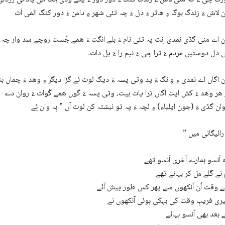
 لاش ءَ زندگ بوگ ءِ ھاتر ءَ دل ءَ چہ تئی شھر ءِ دامن ءَ دور کنگ المی اَت
 اے منی گڈی نمدی اِنت پہ تئی نام ءَ بلے انگت ءَ ھمے جُست روچے سد وار چہ 
 دل دوستیں مردم ءَ ترا چی ءَ نیم را ءَ یل دات۔
 اگاں اے نمدی ءِ وانگ ءَ پد وتی پسہ ءَ دیگ لوٹ ئے گڑا دیگر ءِ وھد ءَ چماں 
 ھر وھد ءَ کش ایت اگاں ترا یات بیت، وتی پسہ ءَ گوں ھمے گْوات ءَ روان دے
 آنسو ہمارے آخری آنسو تھے
نے گَلے مل کر بہائے تھے
نے وقت اُن آنکھوں سے پھر کس طور پیش آئے
یری فریبِ وقت کی بہکی ہوئی آنکھوں نے
 بعد بھی آنسو بہائے