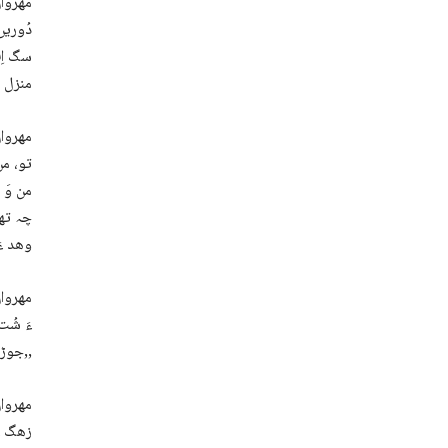
مھروان
دُوریں
سگ اِت
منزل پ
مھروان
تو، من
من وَ 
چہ تھا
وھد ءَ
مھروان
ءَ شُت
جوڑ کنگ ءِ واب گندگ ءَ اِت آں,,
مھروا
زھگ ءَ