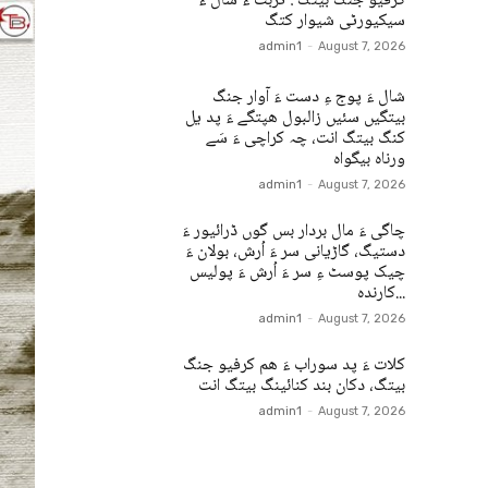
کرفیو جنگ بیتگ : تربت ءُ شال ءَ
سیکیورٹی شیوار کتگ
admin1
-
August 7, 2026
شال ءَ پوج ءِ دست ءَ آوار جنگ
بیتگیں سئیں زالبول ھپتگے ءَ پد یل
کنگ بیتگ انت، چہ کراچی ءَ سَے
ورناہ بیگواہ
admin1
-
August 7, 2026
چاگی ءَ مال بردار بس گوں ڈرائیور ءَ
دستیگ، گاڑیانی سر ءَ اُرش، بولان ءَ
چیک پوسٹ ءِ سر ءَ اُرش ءَ پولیس
کارندہ...
admin1
-
August 7, 2026
کلات ءَ پد سوراب ءَ ھم کرفیو جنگ
بیتگ، دکان بند کنائینگ بیتگ انت
admin1
-
August 7, 2026