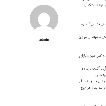
اں نبشتہ کنگ لوٹ
ت ئے تئی روگ ءَ رند
ُش نہ بوت آں تو زان
admin
ءُ کس شھر ءُ بازاری
ُ آکتاب ءَ بِہ زور
بیتک آں۔
ریک ءِ سر ءَ نشت آں
 وانت پد ءَ ھر روچ