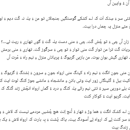
ن ءُ واپین آں
تئی سر ءَ سِتک اَت کہ اے کشکے گْوستگیں جنجالاں تو من ءَ یلہ نہ کُت دیم ءَ اوں
َ مئے منزل پہ چماں درا بیت۔
 زان آں چی ءَ تو چُش کُت، چی ءَ منی دست یلہ کُت ءُ گوں تھاری ءَ رپت ئے۔۔۔؟
ریات کُت ترا من توار کُت منی توار ءَ تو چی ءَ سرگْوز کُت۔ تھاری ءَ منی برمش 
 منی جون انگت ءَ نیم راہ ءَ کپتگ منی ارواہ جون ءِ سرون ءَ نِشتگ ءُ گریوگ ءَ
 کیت بیل ءُ کُلینگاں زور ایت وتی باتن ءِ مانشجاہ ءَ مانشے جوڑ کنگ لوٹ ایت ک
ت بلے دوریں سپر ءُ تئی نیم رائے یلہ کنگ ءِ درد ءُ گماں ارواہ انچُش ژند کُتگ کہ
 ایت، گریو ایت ءُ کوکار کنت
 اے کشک انگت ءَ ھما وڑ ءَ تھار ءُ لُنج اِنت ھچ چُشیں مردمے نیست کہ لاش ءَ و
َ سر کنت ئِے کہ ارواہ ئِے آسودگ بیت، یاکہ پُشت ءَ بِہ بارت کہ ارواہ لاش ءَ یک ب
 زندگ بیت