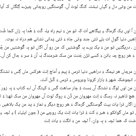
ت من وتی دل ءِ گپاں نبشتہ کنگ لوٹ آں۔ گْوستگیں روچانی چیزے گِلگاں کہ آی
 آ اوں یک گرماگ ءِ بیگاھے اَت کہ تو من ءَ نیم راہ یلہ کُت ءُ ھُدا بِہ زاں کجا شُ
ھیں دنیا گولِ ات بلے تئی جند وتی جاہ ءَ تئی پدانی نشانے ھم دراہ نہ بوت۔
 ، دریگتیں تو من ءَ یک برے بِہ گْوشتیں کہ من رو آں اگاں تو بِہ گْوشتیں من چ
ءَ ھر روچ چہ باتن ءَ کسے تژن جَنت من سک شرمندگ بَہ آن ءُ سر ءَ جال کن آں۔
 مرچاں ھر نیمگ ءَ دراھیں دنیا ترس ءُ بِیم ءِ آماچ اِنت ھرکس ماں گِس ءَ نشتگ 
ت، انچوشکہ شھر ءُ بازار کرونا ویروس ءِ ترس ءَ کُبل اَنت۔
 من اوں لوگ ءَ نشتگ آں بست ءُ چار ساھت گس ءَ کپتگ آں اے کتاب ءَ بِہ زور آن ء
 ھچ تاھیر نہ رسگ ءَ اِنت مھروان من ڈّن ءَ روگ لوٹ آں مھروان من سک تھنا ءُ ا
 اگاں ترا یات بیت گْوستگیں گرماگ ءَ ھر روچ دیگر ءِ نماز ءَ پد من یک بلاھیں 
 تو ماں گوانکو ءَ ھبر ءَ کت ءُ ترا یات اِنت یک روچے من ( جون ایلیاء ) ءِ لچہ ءِ
شت کہ ھما لچہ ءَ بِہ وان۔ آ لچہ من ءَ انگت ءَ یات اِنت