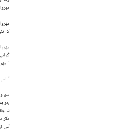
مھروان
مھروان
کہ تئی
مھروان
گْواتے
مھروان گڈی ءَ (جون ایلیاء) ءِ لچہ ءَ پہ تو نبشتہ کن لوٹ آں ” بِہ وان ئِے “
” اس رائیگانی میں “
سو وہ
جو ہم 
نہ جا
مگر م
اُس کے