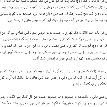
 ترا گرماگ ءِ ھما روچ یات اِنت کہ تو گوں من یک کشکے ءَ سپر بندات کت ءُ آ
 منزلے ءِ کشکے اَت بلے آ کشک ءَ من تو دراھیں درد، گم، سکی، سوری یک دومی 
 ءُ روان کت ھچ پُشت چّک نہ جت بس روان بوت ایں۔ چینچو درد گم پریشانی ءُ پ
ہ چہ ما در بوت من تو گَلاء چہ بال بوت ایں کہ ما وتی منزل ءَ رست ایں۔
 ترا یات اِنت اناگہ ءَ یک تھاری ءِ چِست بوت انچیں بِیم ناکیں تھاری یے کہ من ن
 ءَ بس من ھمے مارگ ءَ اِت کہ تئی دست چہ منی دست ءَ سِدگ ءَ اِنت، مھروان 
ترا ھر روچ گْوشت کہ تھاری ءَ منی دست ءَ یل ءَ مہ کن، من ءَ امباز کہ تھاری ءَ م
ری ءَ من مِر آں تھاری ءَ من ءَ چہ تو دور مہ کن، من چہ تھاری ءَ سک تُرس آں۔ 
 تو دراھیں ھبر، کھول ءُ کسم چوں پراموش کُتگ اَنت۔
 تو نہ زانت کہ من چہ ترا وتی زندگی ءَ گیش دوست دار آں,,, تو نہ زانت کہ م
 نہ کن آں,, تو نہ زانت کہ من وتی دراھیں چیز تئی ھاترءَ یلہ داتگ اِت آں ءُ گو
ن منی باتن ءِ مانشجاہ ءَ چینچو واب چینچو جُست من کَل کتگ بلے انگت ءَ چ
 شپانی پاساں پاد کیت ءُ ھریوگ ءَ لگیت من ھر شپ چو ماتویں مات ءَ جُست آ