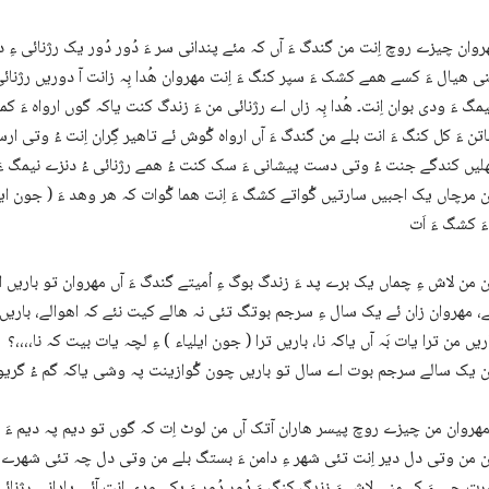
روان چیزے روچ اِنت من گندگ ءَ آں کہ مئے پندانی سر ءَ دُور دُور یک رژنائی ءِ 
نی ھیال ءَ کسے ھمے کشک ءَ سپر کنگ ءَ اِنت مھروان ھُدا بِہ زانت آ دوریں رژنائی ء
مگ ءَ ودی بوان اِنت۔ ھُدا بِہ زاں اے رژنائی من ءَ زندگ کنت یاکہ گوں ارواہ ءَ 
تن ءَ کل کنگ ءَ انت بلے من گندگ ءَ آں ارواہ گْوش ئے تاھیر گِران اِنت ءُ وتی 
یں کندگے جنت ءُ وتی دست پیشانی ءَ سک کنت ءُ ھمے رژنائی ءُ دنزے نیمگ ءَ چا
 مرچاں یک اجبیں سارتیں گْواتے کشگ ءَ اِنت ھما گْوات کہ ھر وھد ءَ ( جون ایلیا
 من لاش ءِ چماں یک برے پد ءَ زندگ بوگ ءِ اُمیتے گندگ ءَ آں مھروان تو باریں ا
، مھروان زان ئے یک سال ءِ سرجم بوتگ تئی نہ ھالے کیت نئے کہ اھوالے، باری
اریں من ترا یات بَہ آں یاکہ نا، باریں ترا ( جون ایلیاء ) ءِ لچہ یات بیت کہ نا،،،،؟
 یک سالے سرجم بوت اے سال تو باریں چون گْوازینت پہ وشی یاکہ گم ءُ گریوگ
 من وتی دل دیر اِنت تئی شھر ءِ دامن ءَ بستگ بلے من وتی دل چہ تئی شھرے 
ت چی ءَ کہ منی لاش ءَ زندگ کنگ ءَ دُور دُور ءَ یکے ودی اِنت آئی پادانی رژنائی ءُ