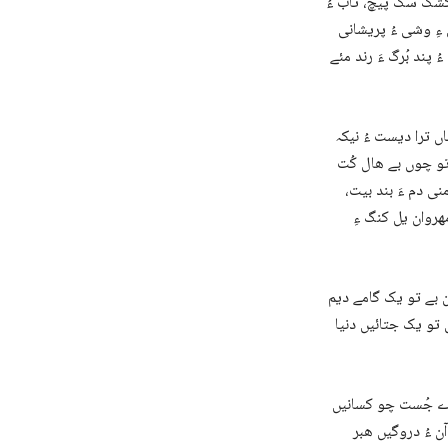
 کشک سک پیچ، تاب ءُ
ءِ وشی ءُ پریشانی
ند بُرگ ءَ رند مئے
اں ترا دیست ءُ نیکہ
تو چوں بے ھال کُت
نی دم ءَ بند بیت،
مھروان یل کنگ ءِ
ن بے تو یک گامے دیم
ں تو یک جتائیں دنیا
یزے جُست چو کسانیں
ن ءُ دروگیں ھبر