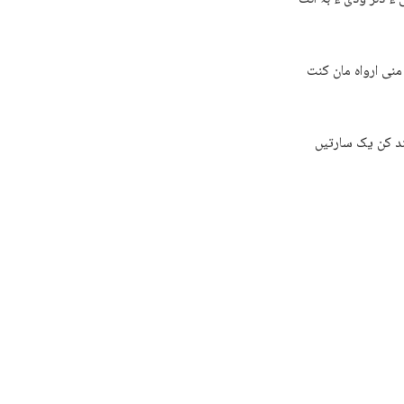
منی ارواہ مان کنت
بند کن یک سارتیں