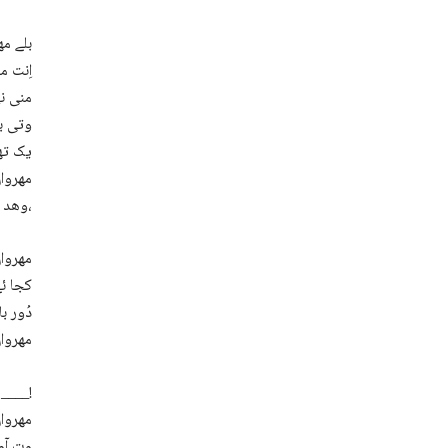
بلے مھ
اِنت م
منی نی
وتی با
یک تھل
مھروان
وھد ءَ کشگ ءَ اَت،
مھروان
کجا ئے
دُور ب
مھروان
مھروان من چیزے روچ پیسر ھاران آتک آں من لوٹ اِت کہ گوں تو دیم پہ دیم ءَ گِلگ بِہ کن آں بلے____!
مھروان
وت آور