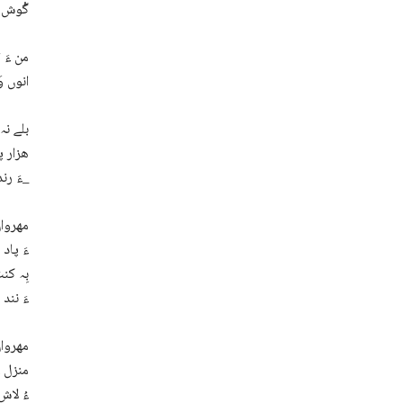
گْوش آ
من ءَ 
انوں و
بلے نہ
ھزار پ
ءَ رند تھاری گیش بوان بوت، من بازیں گریوگ ءُ پریاتاں منزل ءِ نیم راہ ءَ مُرت آں_
مھروان
ءَ پاد
بِہ کن
ءَ نند
مھروان
منزل ء
ءُ لاش