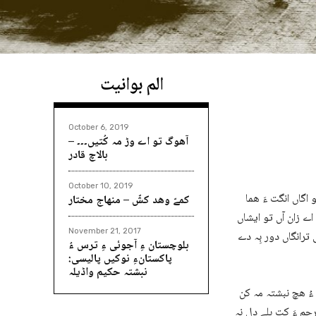
الم بوانیت
October 6, 2019
آھوگ تو اے وڑ مہ کُتیں۔۔۔ –
بالاچ قادر
October 10, 2019
 اگاں انگت ءَ ھما
کمےّ وھد کشّ – منھاج مختار
اے زان آں تو ایشاں
November 21, 2017
ترانگاں دور بِہ دے
بلوچستان ءِ آجوئی ءِ ترس ءُ
پاکستانءِ نوکیں پالیسی:
نبشتہ حکیم واڈیلہ
ءُ ھچ نبشتہ مہ کن
جم ءَ کت بلے دل نہ