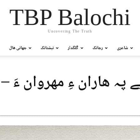
TBP Balochi
Uncovering The Truth
شاعری
رجانک
گُلگدار
نبشتانک
جھانی ھال
 پہ ھاران ءِ مھروان ءَ – 