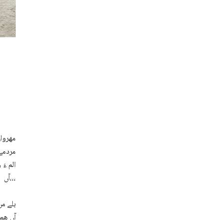
مھروان
مردمے 
الم ءَ
آں،،،
بلے من
آں ھم 