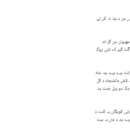
 من ءَ یلہ نہ کن ئے
 مھروان من گر ات
گُٹ گیر اَت تئی روگ
 اِنت برے برے چہ جاہ
ہ لاش مانشجاہ ءَ کل
 یک دو بِیل جَنت پد
تی کوپگاں بِہ کنت ءُ
رے پد ءَ مان بِہ بیت