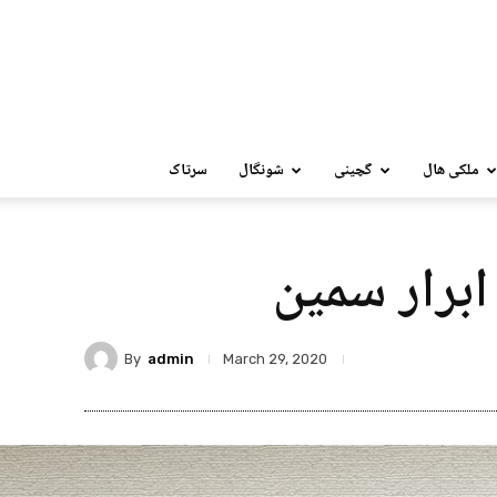
ملکی ھال
گچینی
شونگال
سرتاک
ابرار سمین
By
admin
March 29, 2020