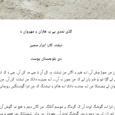
گڈی
نمدی یے پہ ھاران ءِ مھروان ءَ
نبشتہ کار: ابرار سمین
دی بلوچستان
پوسٹ
 من جوڑ وش آں، اے ھبر ءَ اگاں من نبشتہ بِہ کن آن ءُ چے مہ کن آں۔ چے ءَ کہ تو
ئے گڑا تو وَ شَر زان ئے کہ من چون بَہ آں،،، اے چیزے دانک من نبشتہ کن آں، من 
 وان ئے پمیشکا من اے چندے دانک اے ھاتر ءَ نبشتگ کہ من ترا گْوستگیں روچانی 
 ترا اے گْوشگ لوٹ آں کہ گرماگ ءِ موسم آتکگ۔ من اگاں دیم ءَ ھچ مہ گْوش آن 
تو زان ئے من دیم ءَ چے گْوشگ لوٹ آں۔ مھروان من وتی نبشتانک چہ ھمد ءَ سر