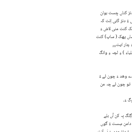
دنز کناں چِست بوان
ُ دنز کَئی اِنت کہ
کمک کنت منی لاش ءَ
ارساں پھک ( ساپ) کنت
ر ایت٫٫٫
ء ) ءِ لچہ ءِ وانگ
ے وھد ءَ چون ئے ءُ
ں تو چون ئے چہ من
 ءَ۔
دامن سِست ءُ گوں
 دنز ودی ءَ بَہ اَنت