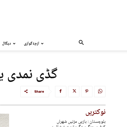
ازمءُگوازی
دپگال
گڈی نمدی یے
Share
نوکتریں
بلوچستان : بازیں مزنیں شھراں