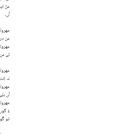
منّ ای
آں۔
مھروان
من درا
مھروان
ئے من 
مھروان
نہ اِن
مھروان
آں بلے
مھروان
ءُ گوں
تو گْو