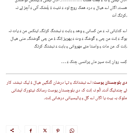
اگاں ایشی ءِ تہ ءَ ھِمت ھست ……………. اگاں ایشی ءَ اِینکس توامندی
ھست، اگاں اے ھیال ءِ درد ھمک روچ اود ءَ نئیت ءُ چُشکہ آئی ءَ آجِز ئِے نہ
کرتگ اَت،
اے کتابانی تہ ءَ من کسانی ءِ وھد ءِ بابت ءَ نبشتگ کرتگ، اینکس من ءَ یات نہ
بوگ ءَ اِنت من چی ءِ گْوشگ ءَ وت ءَ پھریز اِتگ ءُ من چی گْوشتگ، منی ھیال
اِنت کہ من مات ءِ واستا مئے مھروانی ءِ بابت ءَ نبشتگ کرتگ،
کِسہ روان اِنت سپر ماں پرانسی جِنک ءَ ـ ـ ـ
دی بلوچستان پوسٹ:
اے نبشتانک ءِ تہا درشان کُتگیں ھیال ءُ لیکہ نبشتہ کار
ئے جِندئیگ اَنت، الّم نہ اِنت کہ دی بلوچستان پوسٹ رسانک نیٹورک ایشانی
منّوک بہ بیت یا اگاں اے گل ءِ پالیسیانی درشانی اِنت۔