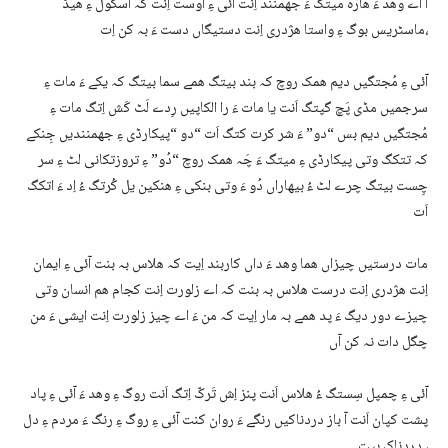
آ اے وھد ءَ ھارّہ میتگ ءَ جھمنند اِنت آئی ءِ اوست اِنت کہ اسکول ءِ ھیڈ
ماسٹریس بوگ ءِ واستا ھژدری اِنت دستیگاں دست ءَ بہ کن اِت،
آئی ءِ مُجتگیں دیم ھمک روچ کہ بند بیتگ ھمے سما بیتگ کہ یکے ءَ مات ءِ
سرجمیں مڈی پَچ گپتگ اَنت یا مات ءَ را الکاپیں رِدے لَٹ کَش اِتگ مات ءِ
مُجتگیں دیم بس “دو” ءَ شر کرت کتگ اَت “دو “پیکارڈی ءِ جھمنندیں جِنکے
کہ تتکگ وتی پیکارڈی ءِ میتگ ءَ چَہ ھمک روچ “دُو” ءِ تروزتکانی لٹ ءِ سر
چِست بیتگ چرے لٹ ءُ بیھاراں دُو ءَ وتی بنکی ءِ ھنکین یل کُرتگ ءُ اِد ءَ اتکگ
اَت
مات درستیں چیزاں ھما وھد ءَ داں کاربند اِیت کہ ھلاس بہ بنت آئی ءِ ایمان
اِنت ھژدری اِنت درست ھلاس بہ بنت کہ اے زلورت اِنت کجام ھم انسان وتی
چیزے دور دیگ ءَ پد ھمے بہ مار اِیت کہ من ءَ اے چیز زلورت اِنت ایشی ءَ من
چگل دات نہ کن آں
آئی ءِ چمپل سِستگ ءُ ھلاس اَنت پنز اِش تَرکّ اِتگ اَنت روگ ءِ وھد ءَ آئی ءِ پاد
پشت کپان اَنت آ باز دردناکیں رنگے ءَ روان کنت آئی ءِ روگ ءِ رنگ ءَ مردم ءِ دل
دردناک بیت ،