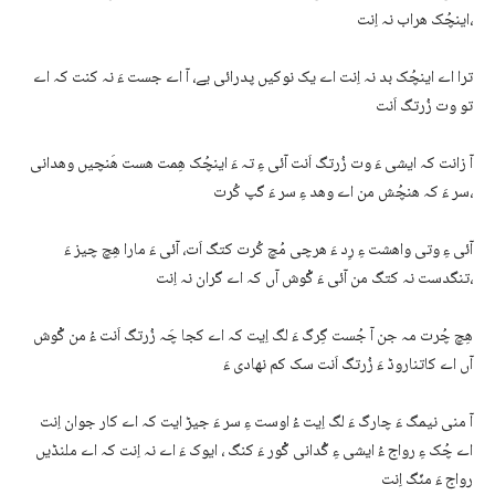
اینچُک ھراب نہ اِنت،
ترا اے اینچُک بد نہ اِنت اے یک نوکیں پدرائی یے، آ اے جست ءَ نہ کنت کہ اے
تو وت زُرتگ اَنت
آ زانت کہ ایشی ءَ وت زُرتگ اَنت آئی ءِ تہ ءَ اینچُک ھِمت ھست ھَنچیں وھدانی
سر ءَ کہ ھنچُش من اے وھد ءِ سر ءَ گپ کُرت،
آئی ءِ وتی واھشت ءِ رِد ءَ ھرچی مُچ کُرت کتگ اَت، آئی ءَ مارا ھِچ چیز ءَ
تنگدست نہ کتگ من آئی ءَ گْوش آں کہ اے گران نہ اِنت،
ھِچ چُرت مہ جن آ جُست گِرگ ءَ لگ اِیت کہ اے کجا چَہ زُرتگ اَنت ءُ من گْوش
آں اے کاتناروڈ ءَ زُرتگ اَنت سک کم نھادی ءَ
آ منی نیمگ ءَ چارگ ءَ لگ اِیت ءُ اوست ءِ سر ءَ جیڑ ایت کہ اے کار جوان اِنت
اے چُک ءِ رواج ءُ ایشی ءِ گُدانی گْور ءَ کنگ ، ایوک ءَ اے نہ اِنت کہ اے ملنڈیں
رواج ءَ منّگ اِنت