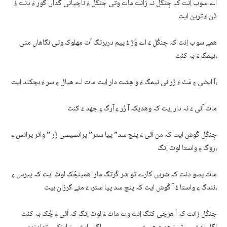
اے سوب اِنت کہ جِنکُل نہ زانت مات وتی جنکُل ءَ ناچیانی گُداں گور ءَ دنت ءُ
ڈن ءَ ترین ایت
ھمے سوب اِنت کہ جِنکُل ءَ اے وَڑ ءُ پیم دربرتگ اَت مھلوک وتی نگاھاں منی
نیمگ ءَ بہ کنت،
آ ایشی ءِ مَٹ ءَ زَرانی نیمگ ءَ واھِشت دار اِیت مات اے ھیال ءِ سر ءَ بچکند اِیت،
مات آئی ءَ نہ دار اِیت کہ وھدیکہ آ زَر ءِ آرگ ءِ جھد ءَ کنت
جِنکُل گْوش ایت کہ من آئی ءَ پنچ سد” پیا ستر” پرانسیسی زَر ” واتر پرانس ءِ
روگ ءِ واستا لوٹ اِتگ،
مات پسو دنت کہ شریں کارے تو شر کُرتگ مارا ھمینچُک لوٹ ایت کہ پیرس ءِ
نندگ ءِ واستا ءُ آ گْوش ایت کہ پنچ سد پیا ستر، ءَ مئے گرزان بیت،
جِنکُل زانت کہ آ ھرچی کنگ اِنت وت مات ءَ لوٹ اِتگ کہ آئی ءِ چُک بہ کنت