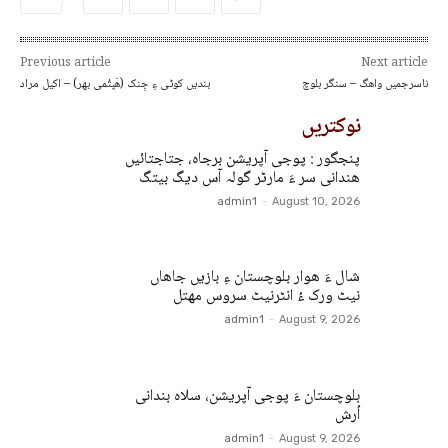
Previous article
Next article
ناسرجمیں واھگ – سنگر بلوچ
بندیں کوٹی ءِ جِنک (ھَپتُمی بھر) – اکیل مراد
نوکتریں
پنجگور : پوجی آپریشن برجاہ، جتاجتائیں
ھندانی سر ءَ مارٹر گولہ آس دیگ بیتگ
admin1
-
August 10, 2026
شال ءَ ھوار بلوچستان ءِ بازیں جاھاں
نیٹ ورک ءُ انٹرنیٹ سروس مھتل
admin1
-
August 9, 2026
بلوچستان ءَ پوجی آپریشن، سلاہ بندانی
اُرش
admin1
-
August 9, 2026