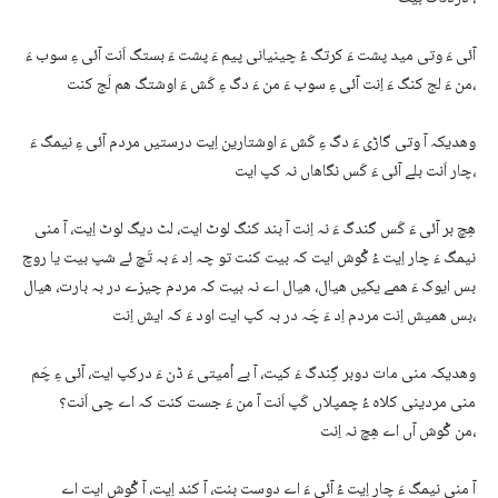
آئی ءَ وتی مید پشت ءَ کرتگ ءُ چینیانی پیم ءَ پشت ءَ بستگ اَنت آئی ءِ سوب ءَ
من ءَ لج کنگ ءَ اِنت آئی ءِ سوب ءَ من ءَ دگ ءِ کَش ءَ اوشتگ ھم لَج کنت،
وھدیکہ آ وتی گاڑی ءَ دگ ءِ کَش ءَ اوشتارین اِیت درستیں مردم آئی ءِ نیمگ ءَ
چار اَنت بلے آئی ءَ کَس نگاھاں نہ کپ ایت،
ھِچ بر آئی ءَ کَس گندگ ءَ نہ اِنت آ بند کنگ لوٹ ایت، لٹ دیگ لوٹ اِیت، آ منی
نیمگ ءَ چار اِیت ءُ گْوش ایت کہ بیت کنت تو چہ اِد ءَ بہ تَچ ئے شپ بیت یا روچ
بس ایوک ءَ ھمے یکیں ھیال، ھیال اے نہ بیت کہ مردم چیزے در بہ بارت، ھیال
بس ھمیش اِنت مردم اِد ءَ چَہ در بہ کپ ایت اود ءَ کہ ایش اِنت،
وھدیکہ منی مات دوبر گِندگ ءَ کیت، آ بے اُمیتی ءَ ڈن ءَ درکپ ایت، آئی ءِ چَم
منی مردینی کلاہ ءُ چمپلاں کَپ اَنت آ من ءَ جست کنت کہ اے چی اَنت؟
من گْوش آں اے ھِچ نہ اِنت،
آ منی نیمگ ءَ چار اِیت ءُ آئی ءَ اے دوست بنت، آ کند اِیت، آ گْوش ایت اے