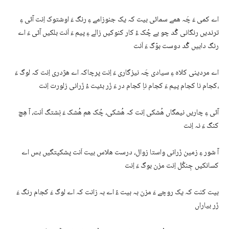
اے کمی ءَ چَہ ھمے سمائی بیت کہ یک جنوزامے ءِ رنگ ءَ اوشتوک اِنت آئی ءِ
ترندیں رنگانی گُد چو بے چُک ءُ کار کنوکیں زالے ءِ پیم ءَ اَنت بلکیں آئی ءَ اے
رنگ دابیں گُد دوست بوّگ ءَ اَنت
اے مردینی کلاہ ءِ سیادی چَہ نیزگاری ءَ اِنت پرچاکہ اے ھژدری اِنت کہ لوگ ءَ
کجام نا کجام پیم ءَ کجام ناِ کجام در ءَ زَر بئیت ءُ زَرانی زلورت اِنت،
آئی ءِ چاریں نیمگاں ھُشکی اِنت کہ ھُشکی، چُک ھم ھُشک ءَ نِشتگ اَنت، آ ھِچ
کنگ ءَ نہ اِنت
آ شور ءِ زمین زَرانی واستا زوال، درست ھلاس بیت اَنت پشکپتگیں بس اے
کسانکیں جِنکُل اِنت مزن بوگ ءَ اِنت
بیت کنت کہ یک روچے ءَ مزن بہ بیت ءُ اے بہ زانت کہ اے لوگ ءَ کجام رنگ ءَ
زَر بیاراں