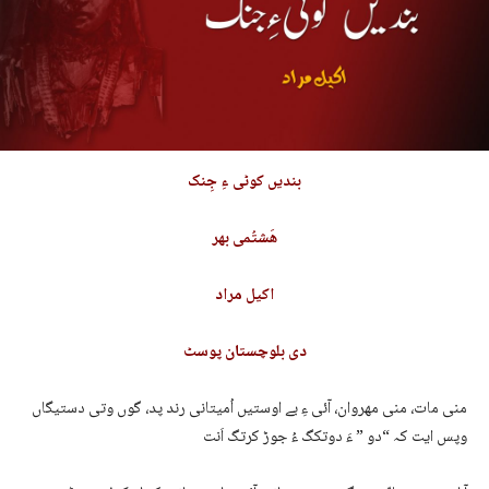
بندیں کوٹی ءِ جِنک
ھَشتُمی بھر
اکیل مراد
دی بلوچستان پوسٹ
منی مات، منی مھروان، آئی ءِ بے اوستیں اُمیتانی رند پد، گوں وتی دستیگاں
وپس ایت کہ “دو ” ءَ دوتکگ ءُ جوڑ کرتگ اَنت