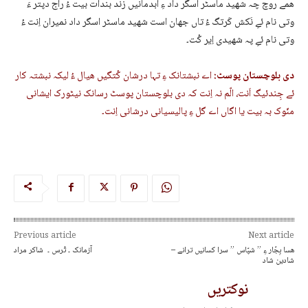
ھمے روچ چہ شھید ماسٹر اسگر داد ءِ ابدمانیں زند بندات بیت ءُ راج دپتر ءَ
وتی نام ئےِ نَکش کَرتگ ءُ تاں جھان است شھید ماسٹر اسگر داد نمیران اِنت ءُ
وتی نام ئےِ پہ شھیدی اِیر کُت۔
دی بلوچستان پوسٹ:
اے نبشتانک ءِ تہا درشان کُتگیں ھیال ءُ لیکہ نبشتہ کار
ئے جِندئیگ اَنت، الّم نہ اِنت کہ دی بلوچستان پوسٹ رسانک نیٹورک ایشانی
منّوک بہ بیت یا اگاں اے گل ءِ پالیسیانی درشانی اِنت۔
Previous article
Next article
هسا بِجّار ءِ ” شپّاس ” سرا کسانیں ترانے –
آزمانک ۔ تُرس ۔ شاکر مراد
شادین شاد
نوکتریں