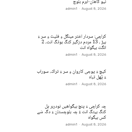
نیو کاھان-ابرم بلوچ
admin1
-
August 8, 2026
کراچی: سردار اختر مینگل ءِ فلیٹ ءِ سر ءَ
بیڑ ، 13 مردم دزگیر کنگ بوتگ انت، 2
انگت بیگواہ انت
admin1
-
August 8, 2026
کیچ ءَ پوجی کاروان ءِ سر ءَ تراک، سوراب
ءَ پُھل تباہ
admin1
-
August 8, 2026
چہ کراچی ءَ پنچ بیگواھیں نودربر یل
کنگ بیتگ انت ءُ چہ بلوچستان ءَ دگہ سَے
کس بیگواہ
admin1
-
August 8, 2026