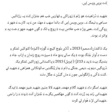
اِنت بریں وپس اِیں۔
شھید ءَ دْراھینت ھو زلم ءُ زوراکی ءِ تھاریں شپ ھم جنزان اِنت پہ رژنائیں
سباھے ءِ نیمگ ءَ۔۔ بریں وپس اِیں کہ باندا سھب ءَ مھلہ من ءَ پہ کارے ءَ شھر ءَ
روگی اِنت۔۔ھمے وڑ ءَ شپ ھلاس بیت ءُ روچ ءِ ٹک ءَ گوں شھید شھر ءَ شت پد ءَ
واتر نہ بوت۔
یک تاکشان(دسمبر) 2013 ء َڈی بلوچ کیچ ءَ کْوزہ (کبزہ) کنوکیں لشکر ءِ
دست ءَ آوار جَنَگ بوت ءُ یک سالے پنچ ماہ ءُ سیزدہ روچ زندان ءِ ازاب جاہ ءَ
بندیگ بیت ءُ پد ءَ 13کرَّا ( اپریل) 2015 ءَ پاکستانی زوراکیں لشکر یک
دْروگیں دیم پہ دیمی جنگے ءِ نام ءَ چار پُلگدیں سالونکانی ھمراھی ءَ شھید ئےِ
کنت ءُ آئی ءِ ژانگولیں جون ءَ ماں گیبُن ءَ جگل دنت.
شھید اسگر داد ءَ شھید گلام مھمد، شھید لالا منیر، شھید شیر مھمد ءُ ایدگہ
شھیدانی رَند پد زُرت اَنت ءُ گوں مھکمیں پگرے ءَ جُنزان اَنت ءُ وت ءَ را راجی
شھیدانی لڑ ءَ ھَوار ئےِ کرت.