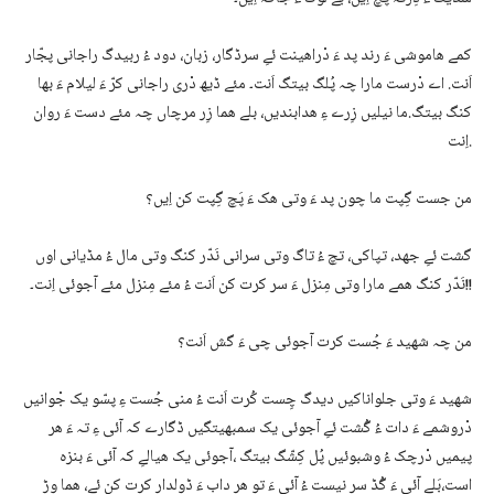
کمے ھاموشی ءَ رند پد ءَ دْراھینت ئےِ سرڈگار، زبان، دود ءُ ربیدگ راجانی پجّار
اَنت. اے دْرست مارا چہ پُلگ بیتگ اَنت۔ مئے ڈیھ دْری راجانی کرّ ءَ لیلام ءَ بھا
کنگ بیتگ.ما نیلیں زِرے ءِ ھدابندیں، بلے ھما زِر مرچاں چہ مئے دست ءَ روان
اِنت.
من جست گِپت ما چون پد ءَ وتی ھک ءَ پَچ گِپت کن اِیں؟
گشت ئےِ جھد، تپاکی، تچ ءُ تاگ وتی سرانی نَدّر کنگ وتی مال ءُ مڈیانی اوں
نَدّر کنگ ھمے مارا وتی مِنزل ءَ سر کرت کن اَنت ءُ مئے مِنزل مئے آجوئی اِنت۔!!
من چہ شھید ءَ جُست کرت آجوئی چی ءَ گش اَنت؟
شھید ءَ وتی جلواناکیں دیدگ چِست کُرت اَنت ءُ منی جُست ءِ پسّو یک جْوانیں
دْروشمے ءَ دات ءُ گُشت ئےِ آجوئی یک سمبھیتگیں ڈگارے کہ آئی ءِ تہ ءَ ھر
پیمیں دْرچک ءُ وشبوئیں پُل کِشّگ بیتگ ،آجوئی یک ھیالےِ کہ آئی ءَ بنزہ
است،بَلے آئی ءَ گُڈ سر نیست ءُ آئی ءَ تو ھر داب ءَ ڈولدار کرت کن ئے، ھما وڑ