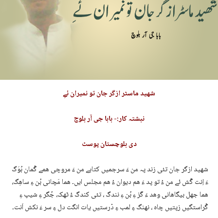
شھید ماسٹر ازگر جان تو نمیران ئےِ
نبشتہ کار:- بابا جی آر بلوچ
دی بلوچستان پوسٹ
شھید ازگر جان تئی زند پہ من ءَ سرجمیں کتابے من ءَ مروچی ھمے گُمان بُوَگ
ءَ اِنت گُش ئے من ءُ تو پد ءَ ھم دیوان ءُ ھم مجلس ایں۔ ھما مَچانی بُن ءِ ساھِگ،
ھما جھل بیگاھانی وھد ءَ گَز ءِ بُن ءِ نندگ ، تئی کندگ ءُ ٹھک، جُگر ءِ شیپ ءِ
گْراستگیں زپتیں چاہ ، نھنگ ءِ لمب ءِ دْرستیں یات انگت دل ءِ سر ءَ نکش اَنت۔