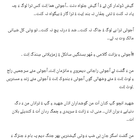
گیش ڈولدار کن ئے ءُ آ گیش جلواہ دنت ۔۔آجوئی ھما اِنت کس ترا لوگ ءَ چہ
پاد نہ کنت ءُ تئی چمّاں نہ بند اِیت ءُ ترا گار ءُ بیگواہ نہ کنت۔۔
آجوئی ترا بے لوگ ءُ جاگہ نہ کنت۔۔ شد ءُ درتہ پچ نہ کنت۔۔ تو وتی کل شیانی
مالک وت بہ ئے۔۔
آجوئی ءِ بزانت گلامی ءِ مُھر بستگیں سانکل ءُِ زمزیلانی سِندَگ اِنت ۔!!
من ءَ گُشت ئےِ آجوئی راجانی دیمروی ءِ مانزمان اِنت، آجوئی مئے سرجمیں راج
ءِ لوٹ اِنت ءُ مئے وشھالی گوں آجوئی ءَ بندوک اِنت ءُ آجوئی مئے زند ءِ مستریں
لوٹ اِنت.
شھید انچو گپ کنان اَت من گوشداران اتاں شھید ءِ گپ ءُ تراناں من ءَ دگہ
دنیایے ءَ بران اتاں۔۔ منی تہ ءَ زانت ءُ سرپدی ءِ چمگ ردان اَت ءُ کندیلے بلان
ات۔۔
من گشت اسگر جان نِی شپ ءَ وتی گیشتریں بھر جتگ دیم پہ بام ءَ جنزگ ءَ