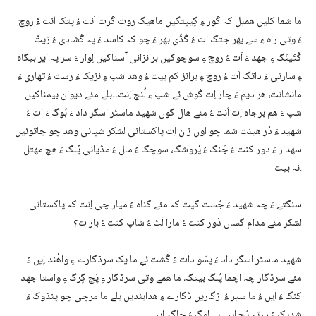
ما شما کلیں ھمبل کہ کُور ءِ گِیپتگیں ماھیگ روت کُرت اَنت ءُ پتک اَنت ءُ روچ
ءَ وتی راہ ءِ سے بھر جتگ ات ءُ گُڈّی بھر ءَ چو کہ کاسد ءَ پہ گُشادی ءُ زیتّ
کُٹّینَگ ءِ جھد ءَ اَت ءُ روچ ءِ سوچوکیں برانزانی آسناکیں لِوار ءَ سر پہ ایر بیگاہ
ءِ سارتی ءَ داتگ اَت ءُ روچ ءِ برانز کم بیت ءُ وھد شپ ءِ نزیک ءَ رست ءُ تھاری ءَ
مانشانت، ھر دیم ءَ چار اِت گْوش ئے شپ ءِ لُنج اِنت۔۔بلے مئے دیوان بیمناکیں
شپ ءَ ھم برجاہ اِت اَنت ءُ مئے ھال گوں شھید ماسٹر اسگر داد ءَ بُوگ ءَ ات ءُ
شھید ءَ دْراھینت شما چو اوں زان اِت پاکستانی لشکر شپانی وھد چو جاتوئیں
سھدار ءَ دور کنت ءُ جَنگ ءُ پْروشگ، سوچگ ءُ مال ءُ مڈیانی پُلگ ءَ ھچ مھتل
نہ بیت.
سنگتے ءَ چہ شھید ءَ جُست گپت کہ مئے گناہ ءُ میار چی اِنت کہ پاکستانی
لشکر مئے مدام گساں دْور کنت ءُ مارا لَٹ ءُ شاپ کنت ءُ بار ت؟
شھید ماسٹر اسگر داد ءَ پسّو دات ءُ گُشت ئےِ ما یک سرڈگارے ءِ واھْند اِیں ءُ
مئے سرڈگار چہ اچما پُلگ بیتگ، ما ھمے وتی سرڈگار ءِ پَچ گِرگ ءِ واستا جھد
کنگ ءَ اِیں ءُ ما سیر ءُ ازگاریں ڈگارے ءِ ھدابندیں بلے ما مرچی چو پنڈوک ءَ
شدیک ءُ دِرتہ پُچ اِیں، بے لوگ ءُ جاگہ اِیں۔