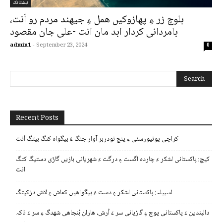
نبشتانک
بلوچ زر ءِ پهازوکیں همل ءِ جیھند مردم رو اَنت،
بامردانی کردار ابد مان انت -علی جان مقصود
admin1
-
September 23, 2024
0
Recent Posts
کراچی یونیورسٹی ءِ پنچ نودربر آوار جنگ ءُ بیگواہ کنگ بیتگ اَنت
کیچ: پاکستانی لشکر ءَ چاردہ اگست ءِ درگت ءَ شھریانی بازیں گاڑی دستیگ کتگ
انت
لسبیلہ: پاکستانی لشکر ءِ دست ءَ بیگواھیں کماش ءِ لاش دزکپتگ
دالبندین ءَ پاکستانی پوج ءِ گاڑیانی سر ءَ اُرش، ھاران بُنجاھی شھدگ ءِ سر ءَ ناکہ