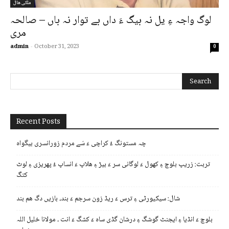
ملکی ھال
لوگ واجہ ءِ یل نہ بیگ ءَ داں بے توار نہ باں – صالحہ
مری
admin
-
October 31, 2023
0
Recent Posts
چہ مستونگ ءُ کراچی ءَ سَے مردم زورانسری بیگواہ
تربت: زریپ بلوچ ءِ کھول ءَ لوگانی سر ءَ بیڑ ءِ ھلاپ ءَ انساپ ءُ پھریزی ءِ لوٹ
کتگ
شال: سیکیورٹی ءِ ترس ءَ ریڈ زون سرجم ءَ بند، بازیں دگ ھم بند
بلوچ ءَ انڈیا ءِ ایجنٹ گوشگ ءِ درشان گڈی ساہ ءَ کشگ ءَ انت ۔ مولانا خلیل اللہ