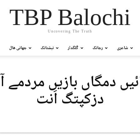
TBP Balochi
Uncovering The Truth
شاعری
رجانک
گُلگدار
نبشتانک
جھانی ھال
ئیں دمگاں بازیں مردمے آ
دزکپتگ اَنت