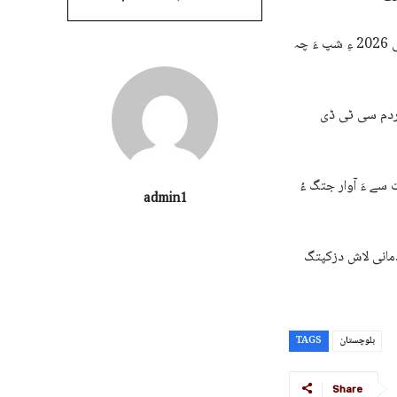
ھمے وڑ تیاب دپی شھر چہ گوادر ءَ ادریس رحمت، جھمنند گوادر نیو ٹاؤن یک جولائی 2026 ءِ شپ ءَ چہ
ردم سی ٹی ڈی
202 ءَ سھب ءِ کساس ساھت سے ءَ آوار جتگ ءُ
admin1
ردمانی لاش دزکپتگ
بلوچستان
TAGS
Share