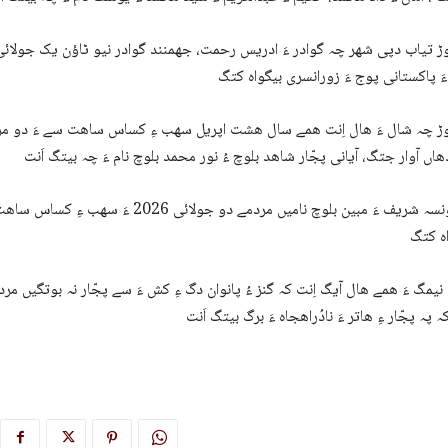
ڑ چہ شال ءَ ھال اِنت ھمے سال ھشت اپریل سھب ءِ کساس ساھت سے ءَ دو م
چہ تونسہ شریف ءَ مبین بلوچ نامیں مردمے دو جولائی 6
یمگ ءَ ھمے ھال آیگ اِنت کہ گنز ءُ پانوان دگ ءِ کش ءَ سے پجّار نہ بوتگیں م