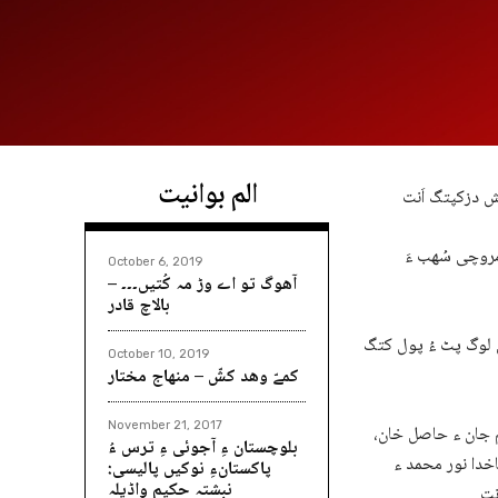
الم بوانیت
 مروچی سُھب ءَ
October 6, 2019
آھوگ تو اے وڑ مہ کُتیں۔۔۔ –
بالاچ قادر
یں لوگ پٹ ءُ پول کتگ
October 10, 2019
کمےّ وھد کشّ – منھاج مختار
November 21, 2017
یم جان ء حاصل خان،
بلوچستان ءِ آجوئی ءِ ترس ءُ
خدا نور محمد ء
پاکستانءِ نوکیں پالیسی:
نبشتہ حکیم واڈیلہ