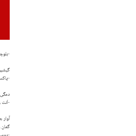
بلوچستان ءِ جتاجتائیں دمگاں پاکستانی پوج ءَ بازیں مردمے آوار جتگ وھدے سے لاش دزکپتگ اَنت-
گیشیں 
پاکستانی پوج ءَ کاروائی کنان ءَ بازیں مردمے آوار جتگ-
دمگی ا
اَنت ءُ اے میان ءَ بازیں مردمے آوار جنگ ءُ بیگواہ کنگ بیتگ-
آوار ج
گمان 
یوسف ، امان ء داد محمد، حکیم ء عبدالکریم ءُ سید محمد ء یوسف نام ءَ چہ بیتگ اَنت-