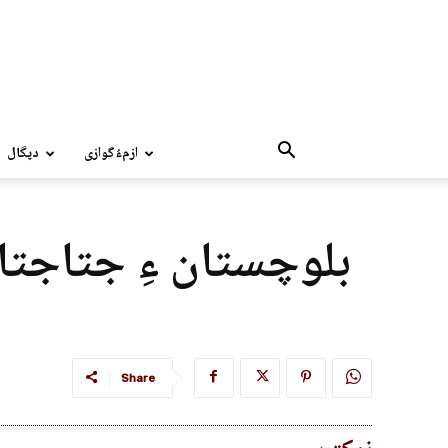
ازمءُگوازی
دپگال
بلوچستان ءِ جتاجتا
Share