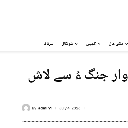
ملکی ھال
گچینی
شونگال
سرتاک
وار جنگ ءُ سے لاش
By
admin1
July 4, 2026