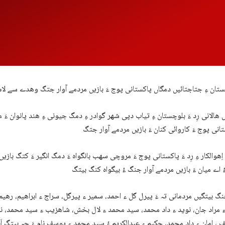
ھالانی رِد ءَ بلوچستان ءِ تیاب دپی شھر گوادر ءِ دمگ جیونی ءِ ھند پانوان ءَ
ِھوالکار ءِ رِد ءَ پاکستانی پوج ءَ مروچی سھب بانگواہ ءَ دمگ انگیر ءَ کتگ باز
نگ بیتگیں مردمانی تہ ءَ پیرل گل ء احمد، سمیر ء پیرگل، سراج ء ابراھیم، رھ
ء مراد جان، نوید ء داد محمد، سید محمد ء لال بخش، شاھزیب ء سید محمد، نا