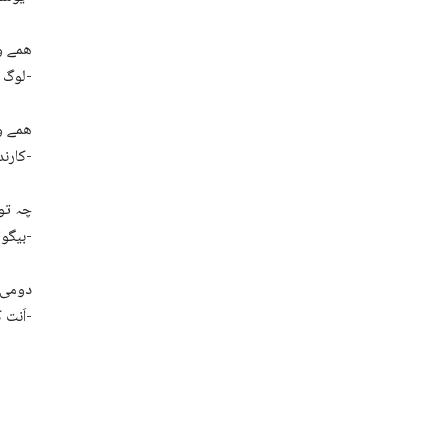
لوگ ءَ پاکستانی پوج ءَ زورانسری بیگواہ کتگ-
ھمے و
کارندھاں آوار جتگ، آیانی پجّار شاھد بلوچ ءُ نور محمد بلوچ نام ءَ چہ بیتگ اَنت-
بیگواہ کتگ-
دومی ن
اَنت کہ پہ پجّار ءِ ھاتر ءَ نادُراھجاہ ءَ برگ بیتگ اَنت-