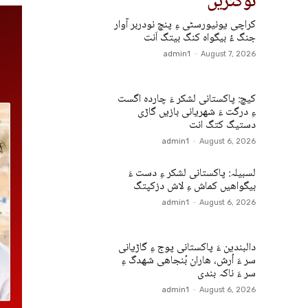
نوکتریں
کراچی یونیورسٹی ءِ پنچ نودربر آوار
جنگ ءُ بیگواہ کنگ بیتگ اَنت
admin1
-
August 7, 2026
کیچ: پاکستانی لشکر ءَ چاردہ اگست
ءِ درگت ءَ شھریانی بازیں گاڑی
دستیگ کتگ انت
admin1
-
August 6, 2026
لسبیلہ: پاکستانی لشکر ءِ دست ءَ
بیگواھیں کماش ءِ لاش دزکپتگ
admin1
-
August 6, 2026
دالبندین ءَ پاکستانی پوج ءِ گاڑیانی
سر ءَ اُرش، ھاران بُنجاھی شھدگ ءِ
سر ءَ ناکہ بندی
admin1
-
August 6, 2026