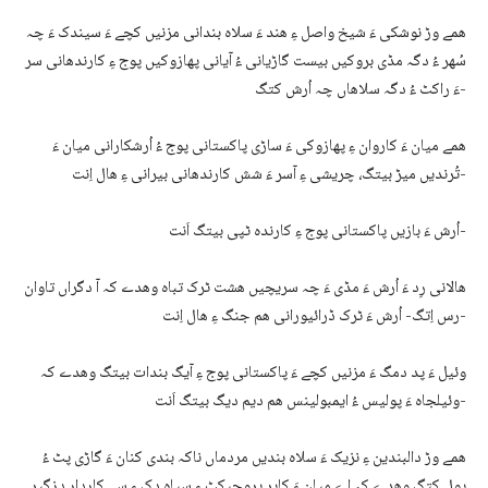
ھمے وڑ نوشکی ءَ شیخ واصل ءِ ھند ءَ سلاہ بندانی مزنیں کچے ءَ سیندک ءَ چہ
سُھر ءُ دگہ مڈی بروکیں بیست گاڑیانی ءُ آیانی پھازوکیں پوج ءِ کارندھانی سر
ءَ راکٹ ءُ دگہ سلاھاں چہ اُرش کتگ-
ھمے میان ءَ کاروان ءِ پھازوکی ءَ ساڑی پاکستانی پوج ءُ اُرشکارانی میان ءَ
تُرندیں میڑ بیتگ، چریشی ءِ آسر ءَ شش کارندھانی بیرانی ءِ ھال اِنت-
اُرش ءَ بازیں پاکستانی پوج ءِ کارندہ ٹپی بیتگ اَنت-
ھالانی رِد ءَ اُرش ءَ مڈی ءَ چہ سریچیں ھشت ٹرک تباہ وھدے کہ آ دگراں تاوان
رس اِتگ- اُرش ءَ ٹرک ڈرائیورانی ھم جنگ ءِ ھال اِنت-
وئیل ءَ پد دمگ ءَ مزنیں کچے ءَ پاکستانی پوج ءِ آیگ بندات بیتگ وھدے کہ
وئیلجاہ ءَ پولیس ءُ ایمبولینس ھم دیم دیگ بیتگ اَنت-
ھمے وڑ دالبندین ءِ نزیک ءَ سلاہ بندیں مردماں ناکہ بندی کنان ءَ گاڑی پٹ ءُ
پول کتگ وھدے کہ اے میان ءَ کاپر پروجیکٹ ءِ سیاہ دک ءِ سے کاردار دزگیر