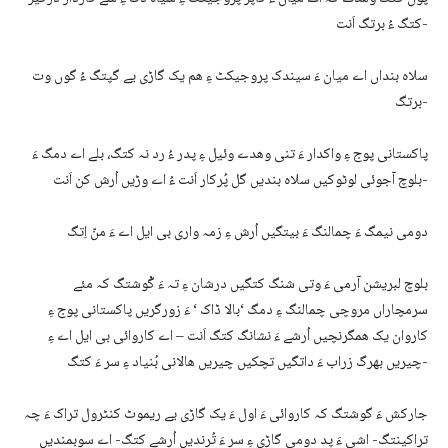
کتگ ءُ برتگ اَنت-
سلاہ بنداں اے میان ءَ سیندک پروجیکٹ ءِ ھم یک گاڑی یے گپتگ ءُ گوں وت
برتگ-
پاکستانی پوج ءِ واکدار ءَ تنی وھدے وئیل ءِ پدر ءُ رد نہ کتگ، بلے اے دمگ ءَ
بلوچ آجوئی لوٹوکیں سلاہ بندیں گل پُرکار اَنت ءُ اے وڑیں اُرش کن اَنت-
دومی نیمگ ءَ چمالنگ ءَ بیتگیں اُرش ءِ زمہ واری بی ایل اے ءَ منّ اِتگ
بلوچ لبریشن آرمی ءَ وتی شنگ کتگیں درشان ءِ تہ ءَ گْوشتگ کہ مئے
سرمچاراں مروچی چمالنگ ءِ دمگ ‘بالا ڈاک ‘ ءَ زورگریں پاکستانی پوج ءِ
کاروان یک ھمگرنچیں اُرشے ءَ نشانگ کتگ اَنت – اے کاروائی بی ایل اے ءِ
چیریں بھرگ زراب ءَ داتگیں تچکیں چیریں ھالانی بُنیاد ءِ سر ءَ کتگ-
جارکش ءَ گوشتگ کہ کاروائی ءَ اول ءَ یک گاڑی یے ریموٹ کنٹرول تراک ءَ چہ
تراکینتگ- اشی ءَ پد دومی گاڑی ءِ سر ءَ تُرندیں اُرشے کتگ- اے سوبمندیں