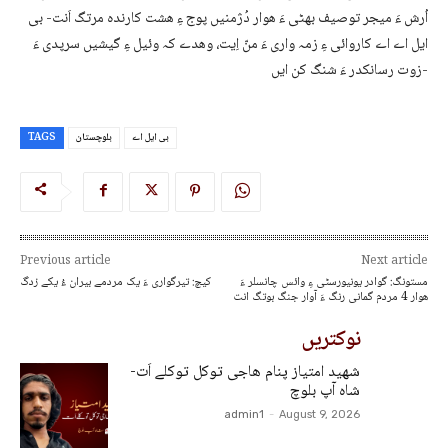
اُرش ءَ میجر توصیف بھٹی ءَ ھوار دُژمنیں پوج ءِ ھشت کارندہ مرتگ اَنت- بی
ایل اے اے کاروائی ءِ زمہ واری ءَ منّ اِیت، وھدے کہ وئیل ءِ گیشیں سرپدی ءَ
زوت رسانکدر ءَ شنگ کن ایں-
بی ایل اے
بلوچستان
TAGS
Previous article
Next article
مستونگ: گوادر یونیورسٹی ءِ وائس چانسلر ءَ
کیچ: تیرگواری ءَ یک مردمے بیران ءُ یکے زدگ
ھوار 4 مردم گمانی رنگ ءَ آوار جنگ بوتگ انت
نوکتریں
شھید امتیاز پنام ھاجی توکل توکلے اَت-
شاہ آپ بلوچ
admin1
-
August 9, 2026