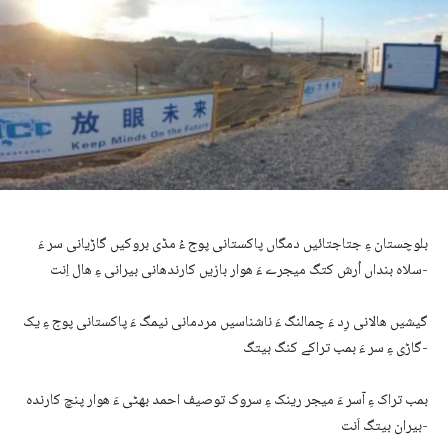
بلوچستان ءِ جتاجتائیں دمگاں پاکستانی پوج ءُ مڈی بروکیں گاڑیانی سر ءَ
سلاہ بنداں اُرش کتگ میجرے ءَ ھوار بازیں کارندھانی بیرانی ءِ ھال اِنت-
گیشیں ھالانی رِد ءَ چمالنگ ءَ ناشناسیں مردمانی نیمگ ءَ پاکستانی پوج ءِ یک
گاڑی ءِ سر ءَ بمب تراکے کنگ بیتگ-
بمب تراک ءِ آسر ءَ میجر رینک ءِ سروک توصیف احمد بھٹی ءَ ھوار پنچ کارندہ
بیران بیتگ اَنت-