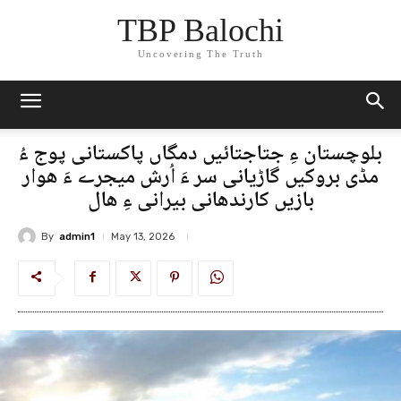
TBP Balochi
Uncovering The Truth
بلوچستان ءِ جتاجتائیں دمگاں پاکستانی پوج ءُ
مڈی بروکیں گاڑیانی سر ءَ اُرش میجرے ءَ ھوار
بازیں کارندھانی بیرانی ءِ ھال
By
admin1
May 13, 2026