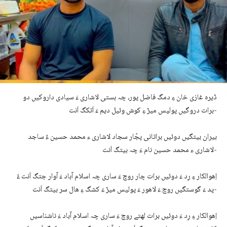
ڈیرہ غازی خان ءِ دمگ فاضل پور، چہ بستی لاشاری ءَ سیادی داروکیں دو
برات دروگیں پولیس میڑ ءِ کوش وئیل دیم ءَ اَتکگ اَنت-
بیران بیتگیں دوئیں براتانی پجّار سجاد لاشاری ء محمد حسین ءُ ساجد
لاشاری ء محمد حسین نام ءَ چہ بیتگ اَنت-
اِھوالکار ءِ رِد ءَ دوئیں برات چار روچ ءَ ساری چہ اسلام آباد ءَ آوار جتگ اَنت ءُ
پد ءَ گوستگیں روچ ءَ لاھور ءَ پولیس میڑ ءَ کشگ ءِ ھال سر بیتگ اَنت-
اِھوالکار ءِ رِد ءَ دوئیں برات لھتے روچ ءَ ساری چہ اسلام آباد ءَ ناشناسیں