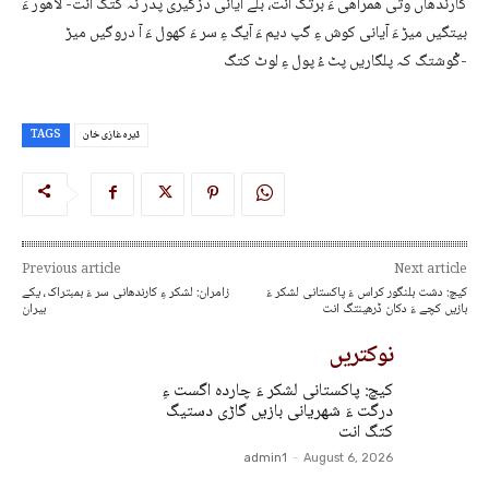
کارندھاں وتی ھمراھی ءَ برتگ اَنت، بلے آیانی دزگیری پدر نہ کتگ اَنت- لاھور ءَ
بیتگیں میڑ ءَ آیانی کوش ءِ گپ دیم ءَ آیگ ءِ سر ءَ کھول ءَ آ دروگیں میڑ
گْوشتگ کہ پلگاریں پٹ ءُ پول ءِ لوٹ کتگ-
ڈیرہ غازی خان
TAGS
Previous article
Next article
کیچ: دشت بلنگور کراس ءَ پاکستانی لشکر ءَ
زامران: لشکر ءِ کارندھانی سر ءَ بمبتراک، یکے
بازیں کچے ءَ دکان ڈرھینتگ انت
بیران
نوکتریں
کیچ: پاکستانی لشکر ءَ چاردہ اگست ءِ
درگت ءَ شھریانی بازیں گاڑی دستیگ
کتگ انت
admin1
-
August 6, 2026