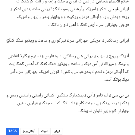
خاتم الانبیاء بنجاھی کارگس کہ ایران ءِ جنگ ءِ زمہ وار اِنت، گوشتگ کہ
ایرانی فوجی لشکر ءَ امریکہ ءِ اُرشانی پسو داتگ: ‘ایرانی سلاہ بندیں لشکر ءَ
زوت ءُ بدلی ءِ رد ءَ آبنائے ھرمز ءِ روکپت ءَ ءُ چابهار بندر ءِ زربار ءَ امریکہ
فوجی جھازانی سر ءَ اُرش کتگ ءُ آھاں تاوان داتگ’۔
ایرانی رسانکدر ءَ امریکی جھازانی سر ءَ تیرگواری ءِ ساھت ءِ ویڈیو شنگ کتگغ
آدینگ ءِ روچ ءَ سھب ءَ ایرانی ھال رسانکی ادارہ فارس ءُ تسنیم ءَ گارڈ انقلابی
ءِ نیمگ ءَ میزائلانی آس دیگ ءِ ساھت ءِ ویڈیو شنگ کتگ کہ آھانی گشگ اِنت
کہ آ آبنائے ہرمز ءُ قشم ءُ بندر عباس ءِ کش ءُ گوراں امریکہ جھازانی سر ءَ آس
دیگ بوتگ اَنت۔
بی بی سی ءَ اے تامر ءُ آئی ءَ پیشدارگ بیتگیں اکسانی راستی راستیں رمس ءِ
پٹگ پدر نہ بیتگ بلے سینٹ کام ءَ ٹاہ داتگ کہ اے جنگ ءَ ھواریں سئیں
جھازاں گچ وڑیں تاوان نہ بوتگ۔
ایران
امریکہ
آبنائے ہرمز
TAGS