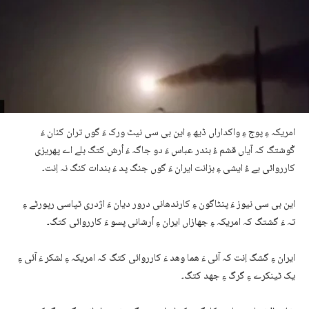
امریکہ ءِ پوج ءِ واکداراں ڈیھ ءِ این بی سی نیٹ ورک ءَ گوں تران کنان ءَ
گْوشتگ کہ آیاں قشم ءُ بندر عباس ءَ دو جاگہ ​​ءَ اُرش کتگ بلے اے پھریزی
کارروائی یے ءُ ایشی ءِ بزانت ایران ءَ گوں جنگ پد ءَ بندات کنگ نہ اِنت۔
این بی سی نیوز ءَ پنٹاگون ءِ کارندھانی درور دیان ءَ اژدری ٹپاسی رپورٹے ءِ
تہ ءَ گشتگ کہ امریکہ ءِ جھازاں ایران ءِ اُرشانی پسو ءَ کارروائی کتگ۔
ایران ءِ گشگ اِنت کہ آئی ءَ ھما وھد ءَ کارروائی کتگ کہ امریکہ ءِ لشکر ءَ آئی ءِ
یک ٹینکرے ءِ گرگ ءِ جھد کتگ۔