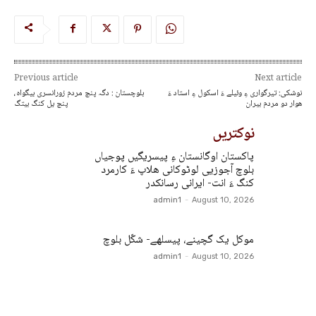
Previous article
Next article
نوشکی: تیرگواری ءِ وئیلے ءَ اسکول ءِ استاد ءَ
بلوچستان : دگہ پنچ مردم زورانسری بیگواہ،
ھوار دو مردم بیران
پنچ یل کنگ بیتگ
نوکتریں
پاکستان اوگانستان ءِ پیسریگیں پوجیاں
بلوچ آجوزیی لوٹوکانی ھلاپ ءَ کارمرد
کنگ ءَ انت- ایرانی رسانکدر
admin1
-
August 10, 2026
موکل یک گچینے، پیسلھے- شکّل بلوچ
admin1
-
August 10, 2026