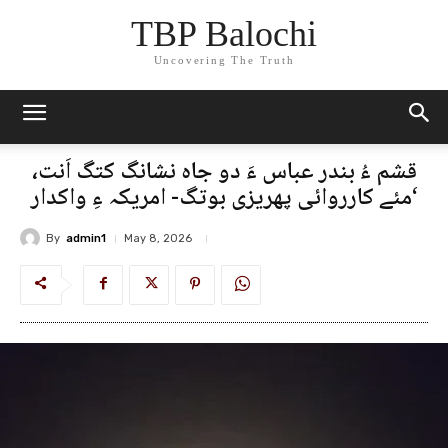
TBP Balochi
Uncovering The Truth
قشم ءُ بندر عباس ءَ دو جاہ نشانگ کتگ اَنت،
‘مئے کارروائی پھریزی بوتگ- امریکہ ءِ واکدار
By
admin1
May 8, 2026