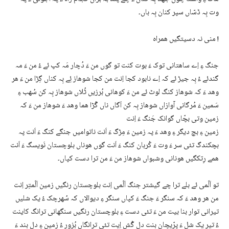
وت بِہ ڈسّاں سپر کنان بِہ باں۔
منی نہ دسیتگیں ھمراہ !
جنگ ءِ اِے ساھتانی توک ءَ بوت کنت تو گوں من ءَ دُچار مَہ کپ ئے ءُ من ءَ مہ
گندئے ءُ بِہ جیڑ ئے کہ اِے نابود کجا اِنت من کجا شوھاز ئِے بِہ کناں گِڑا من ءَ ھر
وھد ءَ کہ شوھاز کنگ لوٹ ئے من ءَ کوھانی بُرزیں ٹُلاں شوھاز بِہ کن سُھب ءِ
سَمین ءَ مُرگانی آوازاں شوھاز بِہ کن اَگاں ناں گُڑا ھما وھد ءَ شوھاز من ءَ کہ
زمین وتی بچّاں گوانک جَنگ ءَ اِنت
زمین ءِ بچ دیگر ءِ وھد ءَ پہ زمین ءَ مِڑگ ءَ اَنت ناتوامیں جنگے کنگ ءَ اَنت پہ
بچکندگ تئی سر ءَ وت ءَ کُربان کنگ ءَ اَنت گوں ھوناں بلوچستان نَویسگ ءَ اَنت
ھمے رِتکگیں ھونانی وشبواں شوھاز من ءَ من ترا دست کپاں۔
تو اَلّمی ئے بلے ترا چے گیشتر جنگ اَلّمی اِنت بلوچستان رنگیں زمین اَلّمتِر اِنت
من ھر وھد ءَ کہ سنگر ءَ جنگ ءَ کپاں سنگر ءِ دیوالاں کہ سُھرچک ءُ یک شلیں
تیرانی توار بنا بیت من ءَ تئی دست ءِ بلوچستان رنگیں سنگھانی ترانگ کاینت
ءُ تیر یک شل ءَ پِرّیچان بنت دل گُش اِیت تئی ترانگاں بُزور ءُ زمین ءِ دل بند ءَ