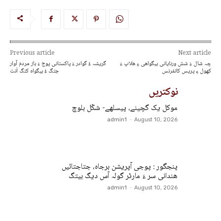
Previous article
Next article
چہ شال ءَ شش ورنایانی بیگواھی ءِ ھلاپ ءَ
گریشہ ءُ گوادر ءَ پاکستانی پوج ءَ باز مردم آوار
کھول ءِ پریس کانفرنس
جتگ ءُ بیگواہ کتگ اَنت
نوکتریں
موکل یک گچینے، پیسلھے- شکّل بلوچ
admin1
-
August 10, 2026
پنجگور : پوجی آپریشن برجاہ، جتاجتائیں
ھندانی سر ءَ مارٹر گولہ آس دیگ بیتگ
admin1
-
August 10, 2026