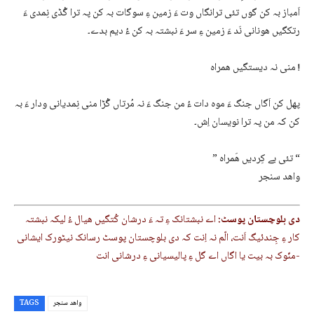
اَمباز بہ کن گوں تئی ترانگاں وت ءَ زمین ءِ سوگات بہ کن پہ ترا گُڈی نِمدی ءَ
رتکگیں ھونانی نَد ءَ زمین ءِ سر ءَ نبشتہ بہ کن ءُ دیم بدے۔
منی نہ دیستگیں ھمراہ !
پھل کن اَگاں جنگ ءَ موہ دات ءُ من جنگ ءَ نہ مُرتاں گُڑا منی نِمدیانی ودار ءَ بہ
کن کہ من پہ ترا نویسان اِش۔
” تئی بے کِردیں ھَمراہ “
واھد سنجر
دی بلوچستان پوسٹ:
اے نبشتانک ءِ تہ ءَ درشان کُتگیں ھیال ءُ لیکہ نبشتہ
کار ءِ جِندئیگ اَنت، الّم نہ اِنت کہ دی بلوچستان پوسٹ رسانک نیٹورک ایشانی
منّوک بہ بیت یا اگاں اے گل ءِ پالیسیانی ءِ درشانی انت-
واھد سنجر
TAGS