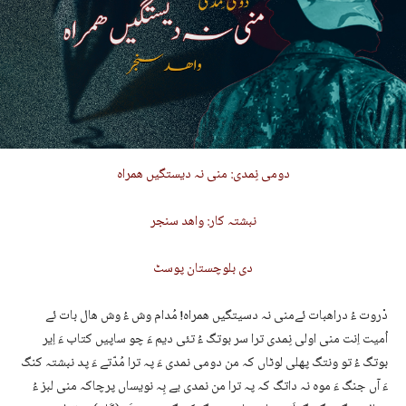
دومی نِمدی: منی نہ دیستگیں ھمراہ
نبشتہ کار: واھد سنجر
دی بلوچستان پوسٹ
دْروت ءُ دراھبات ئےمنی نہ دسیتگیں ھمراہ! مُدام وش ءُ وش ھال بات ئے
اُمیت اِنت منی اولی نِمدی ترا سر بوتگ ءُ تئی دیم ءَ چو ساپیں کتاب ءَ اِیر
بوتگ ءُ تو ونتگ پھلی لوٹاں کہ من دومی نمدی ءَ پہ ترا مُدّتے ءَ پد نبشتہ کنگ
ءَ آں جنگ ءَ موہ نہ داتگ کہ پہ ترا من نمدی یے بِہ نویساں پرچاکہ منی لبز ءُ