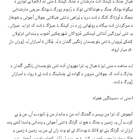
ھیال جنگ ءَ گپتگ اَنت مارشتان ءَ جنگ کپتگ ءُ منی نَد (کَلم) بے تواری ءَ
بیگواہ بوتگ جنگ ءِ ھونڈالانی توک ءَ رُدوم زورگ ءَ بوتگ مَرچی مارشتانی
مَجگ ءَ اُوژناگ کنگ ءَ اِنت دریا ءِ پْراھی ءَ تئی ھیالانی چولاں آجوئی ءِ شوھاز
ءَ سرگردان اِنت بیگاہ ءِ رولھانی زِر ءَ دَر کپتگ ءُ جیڑگ ءَ اِنت کہ ترا بِہ جیڑاں ،
پہ تئی لَپرزگیں لُنٹانی اَبیتکیں مُزواکاں سُھرچکیں آشوب ءِ پَندانی تراولاں
کِشکے بُروپاں ءُ تئی بلوچستان رَنگیں گُشان ءَ بُہ چُکّاں ءُ اَمبازاں بُہ زُوراں دل
ءَ میار ارواہ!-
اِے ساھت ءَ منی لبز ءُ ھیال پہ ترا مھروان اَنت تئی بلوچستان رَنگیں گُشان ءَ
چارگ ءَ اَنت کہ چولانی سَرون ءَ گوات ئِے چَنڈینگ ءَ اِنت ئِے ءُ رولہ ءَ اَمبازاں
زُورگ ءَ اِنت۔
منی نہ دسیتگیں ھمراہ !
اَنچوش کہ ترا من پیسر ءَ گُشتگ اَت من ءَ ماندار من وَ نَابودے آں، من وَ بے
کِردے آں پہ زمین ءِ جنگ ءَ ھچ نہ کُرتگ ءُ تئی آجوئی ءِ پندانی واستا تُشے پند
اَرزان نہ کُرتگ بلے تو لائک ءُ بودناک ئے تو وت زان ئے من پہ زمین ءُ زمین ءِ
ھاک ءِ واستا چون جُھد بِہ کناں ءُ چے پند بُہ بُرّاں کجام راہ ءَ پہ آجوئی ءَ پہ