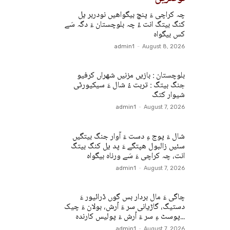
چہ کراچی ءَ پنچ بیگواھیں نودربر یل
کنگ بیتگ انت ءُ چہ بلوچستان ءَ دگہ سَے
کس بیگواہ
admin1
-
August 8, 2026
بلوچستان : بازیں مزنیں شھراں کرفیو
جنگ بیتگ : تربت ءُ شال ءَ سیکیورٹی
شیوار کتگ
admin1
-
August 7, 2026
شال ءَ پوج ءِ دست ءَ آوار جنگ بیتگیں
سئیں زالبول ھپتگے ءَ پد یل کنگ بیتگ
انت، چہ کراچی ءَ سَے ورناہ بیگواہ
admin1
-
August 7, 2026
چاگی ءَ مال بردار بس گوں ڈرائیور ءَ
دستیگ، گاڑیانی سر ءَ اُرش، بولان ءَ چیک
پوسٹ ءِ سر ءَ اُرش ءَ پولیس کارندہ...
admin1
-
August 7, 2026