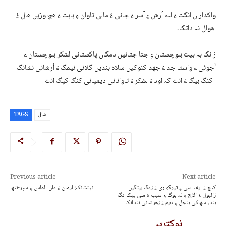
واکداراں انگت ءَ اے اُرش ءِ آسر ءَ جانی ءُ مالی تاوان ءِ بابت ءَ ھچ وڑیں ھال ءُ
اھوال نہ داتگ۔
زانگ بہ بیت بلوچستان ءِ جتا جتائیں دمگاں پاکستانی لشکر بلوچستان ءِ
آجوئی ءِ واستا جد ءُ جھد کنوکیں سلاہ بندیں گلانی نیمگ ءَ اُرشانی نشانگ
کنگ بیگ ءَ انت کہ اود ءَ لشکر ءَ تاوانانی دیمپانی کنگ کپگ انت-
شال
TAGS
Previous article
Next article
کیچ ءَ ایف سی ءِ تیرگواری ءَ زدگ بیتگیں
نبشتانک: ارمان ءَ داں الماس ءِ سپر-نتھا
زالبول ءَ الاج ءِ نہ بوگ ءِ سبب ءَ سی پیک دگ
بند، سھاکی بنجل ءِ دیم ءَ زھرشانی نندانک
نوکتریں