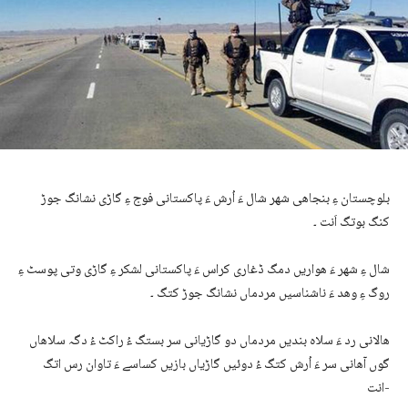
بلوچستان ءِ بنجاھی شھر شال ءَ اُرش ءَ پاکستانی فوج ءِ گاڑی نشانگ جوڑ
کنگ بوتگ اَنت ۔
شال ءِ شھر ءَ ھواریں دمگ ڈغاری کراس ءَ پاکستانی لشکر ءِ گاڑی وتی پوسٹ ءِ
روگ ءِ وھد ءَ ناشناسیں مردماں نشانگ جوڑ کتگ ۔
ھالانی رد ءَ سلاہ بندیں مردماں دو گاڑیانی سر بستگ ءُ راکٹ ءُ دگہ سلاھاں
گوں آھانی سر ءَ اُرش کتگ ءُ دوئیں گاڑیاں بازیں کساسے ءَ تاوان رس اتگ
انت-