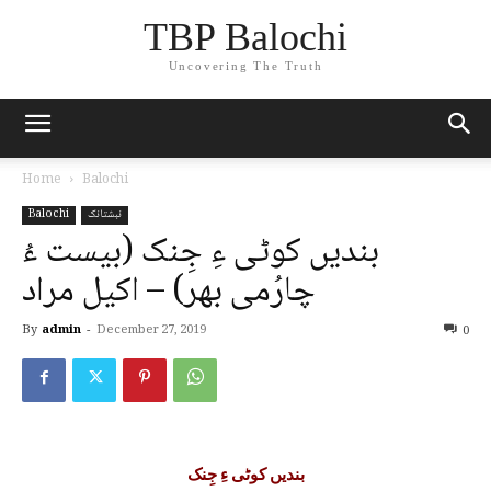
TBP Balochi
Uncovering The Truth
Home
Balochi
نبشتانک
Balochi
بندیں کوٹی ءِ جِنک (بیست ءُ
چارُمی بھر) – اکیل مراد
By
admin
-
December 27, 2019
0
بندیں کوٹی ءِ جِنک