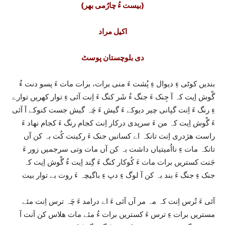
(بیست ءُ چارُمی بھر)
اکیل مراد
دی بلوچستان پوسٹ
بندیں کوٹی ءِ دیوال ءِ پُشت ءَ منی برات، برات مات ءَ پسو دنت ءُ
گْوش اِیت کہ آ جِنک ءَ جنگ ءُ شَر کنگ ءَ اِنت آئی ءِ توار کھریں توارے
ءِ رنگ ءَ اِنت گپانی چیر دیوکے ءَ گیش ءَ چَہ گیش جست کنوکے آ آئی
ءَ گْوش اِیت کہ من ءَ سرپدی درکار اِنت کجام رنگ ءَ کجام نھاد ءَ
راست ھژدری اِنت تانکہ اے کسانیں جنک ءَ رکینت کُت بہ کن آں
تانکہ مات ءِ نااُمیتیاں داشت بہ کن آں مات وتی سرجمیں زور ءَ
جَنت کستریں برات مات ءَ کُوکار کنگ ءَ گِند اِیت ءُ گْوش اِیت کہ
جنک ءِ جنگ ءَ بند بہ کن آ لوگ ءِ دپ ءِ باگیچہ ءَ روت بے توار بیت
آئی ءَ تُرس اِنت کہ مہ مر آں آئی ءَ اے درامد ءَ چَہ ترس اِنت مئے
مستریں برات ءِ ترس ءَ کستریں برات ءُ مئے مات ھلاس کن اَنت آ