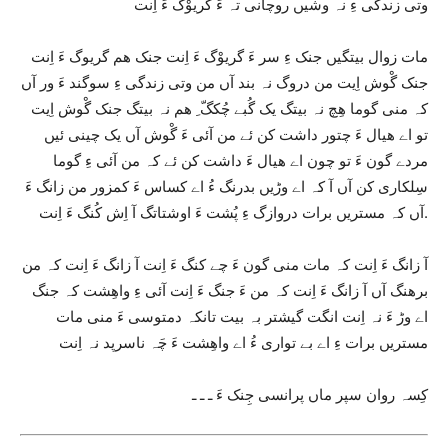
وتی زندگی ءِ نہ وشیں روچانی تہ ءَ گریوْگ ءَ اِنت
مات زوال بیتگیں جنک ءِ سر ءَ گریوْگ ءَ اِنت جنک ھم گریوگ ءَ اِنت
جنک گْوش اِیت من دروگ نہ بند آں من وتی زندگی ءِ سوگند ءَ ور آں
کہ منی گوما ھِچ نہ بیتگ یک گُبے چُکگّ ِ ھم نہ بیتگ جنک گْوش اِیت
تو اے ھیال ءَ چتور داشت کن ئے من آئی ءَ گْوش آں یک چینی ئیں
مردے گون ءَ تو چون اے ھیال ءَ داشت کن ئے کہ من آئی ءِ گوما
سِلکاری کن آں آ کہ اے وڑیں بدرنگ ءُ اے کساس ءَ کمزور من زانگ ءَ
آں کہ مستریں برات دروازگ ءِ پُشت ءَ اوشتاتگ آ اِش کُنگ ءَ اِنت.
آ زانگ ءَ اِنت کہ مات منی گون ءَ چے کنگ ءَ اِنت آ زانگ ءَ اِنت کہ من
برھنگ آں آ زانگ ءَ اِنت کہ من ءَ جنگ ءَ اِنت آئی ءِ واھِشت کہ جنگ
اے وڑ ءَ نہ اِنت انگت گیشتر بہ بیت تانکہ دمتوسی ءَ منی مات
مستریں برات ءِ اے بے تواری ءُ اے واھِشت ءَ چَہ ناسرپد نہ اِنت
کِسہ روان سپر ماں پرانسی جِنک ءَ ـ ـ ـ