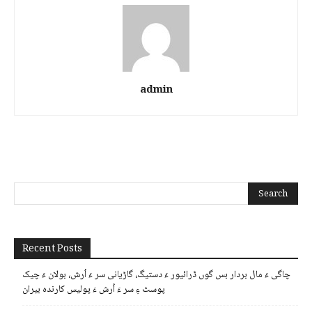
admin
Recent Posts
چاگی ءَ مال بردار بس گوں ڈرائیور ءَ دستیگ، گاڑیانی سر ءَ اُرش، بولان ءَ چیک
پوسٹ ءِ سر ءَ اُرش ءَ پولیس کارندہ بیران