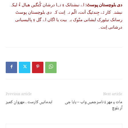
دی بلوچستان پوسٹ:
اے نبشتانک ءِ تہا درشان کُتگیں ھیال ءُ لیکہ
نبشتہ کار ئے جِندئیگ اَنت، الّم نہ اِنت کہ دی بلوچستان پوسٹ
رسانک نیٹورک ایشانی منّوک بہ بیت یا اگاں اے گل ءِ پالیسیانی
درشانی اِنت۔
Previous article
Next article
مات ءِ مھر ءُ ناسرجمیں واب – بابا جی
ابدمانیں کارست ۔ مھروان کمبر
آر بلوچ