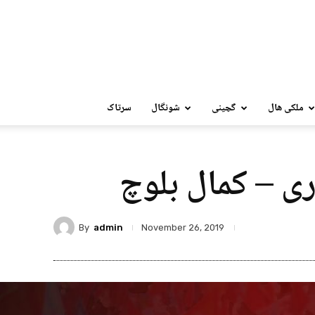
ملکی ھال
گچینی
شونگال
سرتاک
اری – کمال بلوچ
By
admin
November 26, 2019