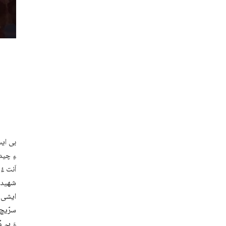
بی ایس
ءِ چید
اَنت ء
شھید ء
ایشی ء
سرّیچ 
ءَ پہ 