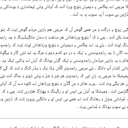
 مرچی اے چکّاس ءِ دیمپان بلوچ ورنا اَنت کہ آیاناں وتی اِیمانداری ءُ بودناکی ءِ 
دُژمِن بے سوب آ پہ سوب بِہ بہ اَنت ۔
ں روچ ءِ درگت ءَ من ھمے گْوش آں کہ مرچی ھم بازیں مردُم گْوش اِیت کہ بلوچ 
 مٹ بکن اَنت ، چے ءَ کہ آ بلوچ ورناھاناں ھر ساھت ءُ دمان مانگیشّینگ ءُ چہ راجد
گ لوٹ اَنت ، بلے پہ اے چکّاس ءِ دیمپانی ءَ بلوچ ورناھاناں لوٹ اِیت کہ راجدوس
َنت اگاں نا چہ راجدوستی ءِ لیکہ ءَ در دو کدم دیم ءَ مرگ پہ ابد تئی گار ءُ بیگْواہ
تر ءَ پہ بازیں مردُماں راجدوستی ءِ لیکہ گْران بوتگ کہ آیاں اے پاکیں لیکہ پد
نی کِشار آپ داتگ ، بلے مرچی راجدپتر کُلّاں یک یک ءَ پدّر کنگ ءَ اِنت کہ کَے کَے
پمیشکا ما مرچی بِہ زان اِیں کہ راجدپتر ھر شِر ءُ شرّ ءَ وتی ڈوبر‌ ءَ جاگہ اَنت بلے نا
ن ھر یکّے وت اِنت ۔ پرے ھاتر ءَ من گُڈّی ءَ بلوچ ورناھاں اے کلوہ دے آں کہ آیان
ُلزمین اِنت ، پمیشکا پہ آیاں بی ایس او ءِ رکّینگ ءُ پھازگ ھژدری اِنت۔ چے ءَ ک
 مُرادانی مِنزل ءَ رھادگ اِنت اے ھمے بی ایس او ءِ داتگیں برورد اِنت کہ دُژمِن پہ
َ بے سوب بوتگ ءُ مُدامی بیت ۔