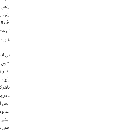
راھی ا
راجدپت
ھُنڈال
ارزِشت
ءَ پوہ 
شون دا
ھاتر ء
راج دی
ناشرکا
ایس او
ایشی ء
ھمے ما