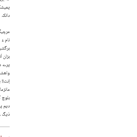
پمیشکا
دانکہ 
مرچیگی
نام ءَ
برگشین
بزان ا
پرے ھا
واھشتا
اِنت!! 
مانزما
بلوچ گ
دیم پہ
دَیگ ء