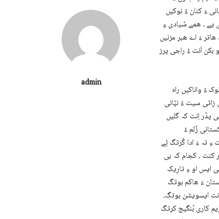
انی ءَ کنان ءُ نوکیں
 یے ۔ ھمے سْیادی ءِ
 ھاتر ءَ اے ھبر مزنیں
 بکن اَنت ءُ راجی پرز
admin
براناں نوک ءُ واناکیں راہ
زاتی سیت ءُ نپّانی
 پدّر اِنت کہ گلیں
ستانی زُلم ءُ
 تہ ءَ ادا کُرتگ ئِے
یمنٹ ءَ سر کنت ، کجام کہ بی
 ایس او ءِ تارِیک
 ءَ انگریز بلوچستان ءَ ھاکم بوتگ
وڈنت ایسویشن بوتگ۔
یم کاری بُنگیج کرتگ