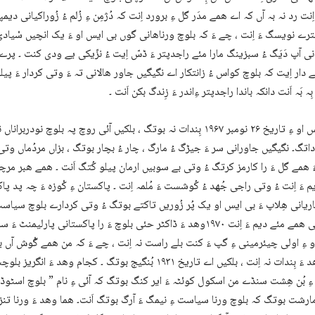
ِنت رد نہ بہ آں کہ اے ھمے مدَر گل ءِ برورد اِنت کہ دُژمِن ءِ زُلم ءُ زُوراکیانی دیمپ
رے نویسگ ءَ اِنت ، چے ءَ کہ بلوچ ورناھانی گوں بی ایس او ءَ یک انچیں سْیادی
انی آپ دَیَگ ءُ سبزینگ مارا مئے راجدپتر ءَ ڈسّ اِیت ءُ نزّیکی یے ودی کنت ۔ پرے
ے دار اِیت کہ بلوچ کواس ءُ زانتکار اے نگیگیں جاور ھالانی تہ ءَ وتی کردار ءَ پیلو
بِہ بَہ اَنت دانکہ باندا راجدپتر ءِاندر ءَ زِندگ بکن اَنت ۔
بی ایس او ءِ تاریخ ۲۶ نومبر ۱۹۶۷ بِندات نہ بوتگ ، بلکیں آئی روچ پہ بلوچ نودر
تگ۔ نگیگیں جاورانی سر ءَ جیڑگ ءُ مارگ ، چار ءُ بچار بوتگ ، بزاں مردُماں وتی 
َ ھمے گل ءَ را کارمز کرتگ ءُ وتی بے سوبیں ارمان پیلو کُتگ اَنت ۔ ھمے ھبر مرچی
م ءَ اِنت ءُ وتی راجی جُھد ءُ کُوشست ءَ مُلمہ اِنت ۔ پاکستان ءِ کْوزہ ءَ چہ پد پاک
ریانی ھِلاپ ءَ بی ایس او یک پُر زُوریں تاکتے بوتگ ءُ وتی کردارے بلوچ سیاست ءِ
۔ مرچی ھمے مئے دیم ءَ اِنت ۱۹۷۰وھد ءَ ڈاکٹر حئی بلوچ ءَ را پاکستانی پارل
 ءِ اولی چیئرمینی ءِ گپ ءَ کنت بلے راست نہ اِنت ، چے ءَ کہ من ھمے گْوش آں بی
اے وھد ءَ بِندات نہ اِنت ، بلکیں اے تاریخ ۱۹۳۱ بُنگیج بوتگ ۔ کجام وھد
ِ بُن ھِشت سنڈے من اسکول کوئٹہ ءَ ایر کنگ بوتگ کہ آئی ءِ نام ” بلوچ اسٹ
رشت بوتگ کہ بلوچ ورنا سیاست ءِ نیمگ ءَ آرگ بوتگ اَنت۔ ھما وھد ءَ ورنا تنز