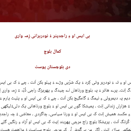
بی ایس او ءِ راجدپتر ءُ نودربرانی زِمہ واری
کمال بلوچ
دی بلوچستان پوسٹ
 او ءِ تہ ءَ نودربر وتی کِرد ءَ یک شرّیں وڑے ءَ پیلو بکن اَنت ، چے ءَ کہ بی ا
گ اِنت۔ پرے ھاتر ءَ پہ بلوچ ورناھاں اے چیدگ ءِ پھریزگ راجی ڈُبّہ ءُ زِمہ واری اِنت
ُ دیم پہ دیمروئی ءِ نیمگ ءَ گامگیج بکن اَنت ، چے ءَ کہ بی ایس او ءِ پلیٹ پارم ءَ
ُ ھزاراں زِندانی اِنت ، پمیشکا گوں بی ایس او ءَ بلوچ ورناھانی یک دلیءُلیک
ِ مکسد ھمیش اِنت کہ بی ایس او ءَ ورنا سیاسی، چاگردی ، معاشی ءُ چہ راجدپتر
کُرتگ اَنت ، پریشکا بلوچ راج مرچی پھربند اِیت کہ بی ایس او آزاد ءِ رنگیں گلے 
مُھکمی ساڑی اِنت ۔ اگاں من بِہ گْوش آں کہ مرچی بلوچ سیاست ءُ مزاھمت ھست ءُ 