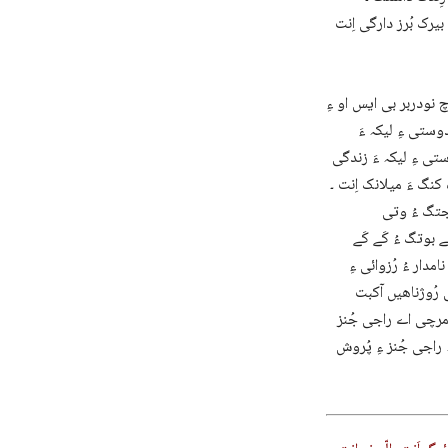
بیرک بُرز دارگی اِنت
نودربر بی ایس او ءِ
وستی ءِ لیکہ ءَ
تی ءِ لیکہ ءَ زندگی
 کنگ ءَ میلانک اِنت ۔
 جتگ ءُ وتی
 بوتگ ءُ کَے کَے
مدار ءُ رُزوائی ءِ
ی رُوژناھیں آکبت
ہ مرچی اے راجی جُنز
 راجی جُنز ءِ پُروش