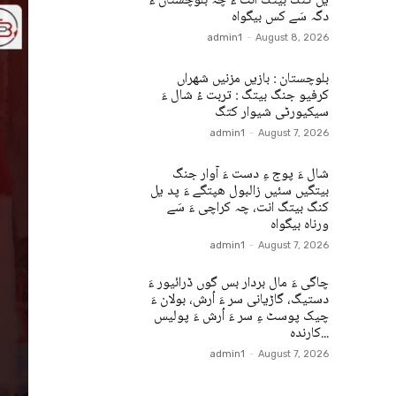
یل کنگ بیتگ انت ءُ چہ بلوچستان ءَ
دگہ سَے کس بیگواہ
admin1
-
August 8, 2026
بلوچستان : بازیں مزنیں شھراں
کرفیو جنگ بیتگ : تربت ءُ شال ءَ
سیکیورٹی شیوار کتگ
admin1
-
August 7, 2026
شال ءَ پوج ءِ دست ءَ آوار جنگ
بیتگیں سئیں زالبول ھپتگے ءَ پد یل
کنگ بیتگ انت، چہ کراچی ءَ سَے
ورناہ بیگواہ
admin1
-
August 7, 2026
چاگی ءَ مال بردار بس گوں ڈرائیور ءَ
دستیگ، گاڑیانی سر ءَ اُرش، بولان ءَ
چیک پوسٹ ءِ سر ءَ اُرش ءَ پولیس
کارندہ...
admin1
-
August 7, 2026