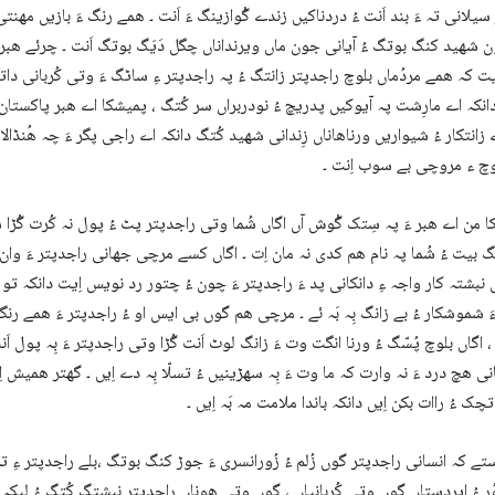
سیلانی تہ ءَ بند اَنت ءُ دردناکیں زندے گْوازینگ ءَ اَنت ۔ ھمے رنگ ءَ بازیں مھنتی 
 شھید کنگ بوتگ ءُ آیانی جون ماں ویرنداناں چگل دَیَگ بوتگ اَنت ۔ چرئے ھبر 
ت کہ ھمے مردُماں بلوچ راجدپتر زانتگ ءُ پہ راجدپتر ءِ ساٹگ ءَ وتی کُربانی د
انکہ اے مارِشت پہ آیوکیں پدریچ ءُ نودربراں سر کُتگ ، پمیشکا اے ھبر پاکستان
 زانتکار ءُ شیواریں ورناھاناں زِندانی شھید کُتگ دانکہ اے راجی پگر ءَ چہ ھُنڈال
وچ ء مروچی بے سوب اِنت ۔
 من اے ھبر ءَ پہ سِتک گْوش آں اگاں شُما وتی راجدپتر پٹ ءُ پول نہ کُرت گُڑا 
بیت ءُ شُما پہ نام ھم کدی نہ مان اِت ۔ اگاں کسے مرچی جھانی راجدپتر ءَ وان اِ
 نبشتہ کار واجہ ءِ دانکانی پد ءَ راجدپتر ءَ چون ءُ چتور رد نویس اِیت دانکہ تو
ءَ شموشکار ءُ بے زانگ بِہ بَہ ئے ۔ مرچی ھم گوں بی ایس او ءُ راجدپتر ءَ ھمے رنگی
ت ، اگاں بلوچ پُسّگ ءُ ورنا انگت وت ءَ زانگ لوٹ اَنت گُڑا وتی راجدپتر ءَ بِہ پول اَن
ی ھچ درد ءَ نہ وارت کہ ما وت ءَ بِہ سھڑینیں ءُ تسلّا بِہ دے اِیں ۔ گھتر ھمیش
تچک ءُ راات بکن اِیں دانکہ باندا ملامت مہ بَہ اِیں ۔
تے کہ انسانی راجدپتر گوں زُلم ءُ زُورانسری ءَ جوڑ کنگ بوتگ ،بلے راجدپتر ءِ تہ
وُر ءُ ایردستاں گوں وتی کُربانیاں ، گوں وتی ھوناں راجدپتر نبشتگ کُتگ ءُ لیکہ