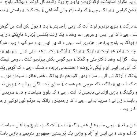
َ پد مکران اسٹوڈنٹ آرگنائزیشن یا بلو چ ورنا وانندہ گل کوئٹہ ءَ بوتگ۔ بلوچ
زیشن کراچی ءَ بوتگ ، چے ءَ کہ راجدپتر وتی آشناھی ءَ وت کنت ءُ راستی ءَ دیم ء
ے درگت ءَ بلوچ نودربر لوٹ اَنت کہ وتی راجدپتر ءَ پٹ ءُ پول بکن اَنت من گْوش آں
یت ، چے ءَ کہ بی ایس او مرچی اے وھد ءَ یک زانت بکشیں پُژدر ءُ تارِیکے دار اِیت
ُ پُولگ پہ بلوچ ورناھاں ھژدری اِنت ۔ چے ءَ کہ بی ایس او ءَ سر گپ ءُ رپ ، شرگدار
ت ، گُڑا اِے وھد ڈاکٹرحئی ءِ کُمکّ ءَ میر گوس بکش بیزنجو کنت ۔ دومی نیمگ
ہ آئی بی ایس او ءِ بُنِکُی دْروشم ءُ ھستمانی برجاہ داشتگ ، چے ءَ کہ گوس بکش
وتگ ءُ آرتگ ئِے۔ آئی ءِ سر ءَ ردیں گپ ھم باز بوتگ ، ھمے ھاتر ءَ سیدان مری ءِ ب
نت کہ اے بھر ءُ بانگ دانکہ مرچی ھم ھست ءُ ساڑی اِنت ۔ اگاں ورنا پٹ ءُ پول نہ ک
ءِ رکّینگ ءَ بازیں اڑاندانی دیمپان بَہ اَنت ، چے ءَ کہ بلوچ سیاست ءِ تہ ءَ سرپدی 
ءِ بابت ءَ زان ئے ءُ سرپد بَہ ئے ، چے ءَ کہ راجدپتر ءِ زانگ پد مردُم نُوں نوکیں ر
کار اِیت ۔
ان ءِ تہ ءَ مرچی جاورھال ھمے رنگ ءُ داب ءَ اَنت کہ پہ بلوچ ورناھاں سیاست 
کہ اے وھد ءَ بی ایس او آزاد ءِ وڑیں یک پُراِیمنیں جمھوری تنزیمے ءِ بازیں باسک