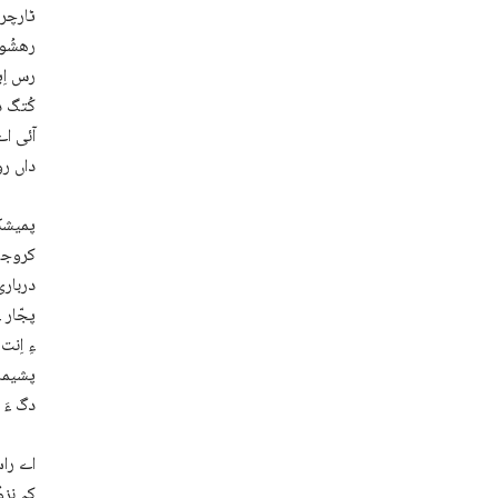
ٹارچر 
رھشُون
رس اِی
کُتگ د
آئی اے
داں ر
پمیشکا
کروجگ 
درباری
پجّار 
ءِ اِن
پشیمان
دگ ءَ 
اے راس
کہ نِز