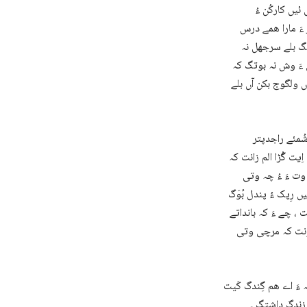
ئیں کارکُن ءُ
ءَ مارا ھمے درس
اتگ بلے سرجھل نہ
 ءَ وش نہ بوتگ کہ
اں ولگوج بکن آں بلے
شُمئے راجدپتر
یت گُڑا الم زانت کہ
 وت ءَ ءُ چہ وتی
ں رِپک ءُ پندل بُوَگ
ت ، چے ءَ کہ بانداتے
 اِنت کہ مرچی وتی
 ءَ اے ھم گِندگ کَیت
 زِندگ داشتگ ۔