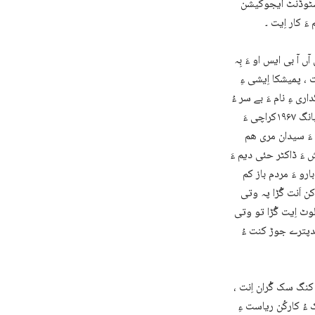
 اسٹوڈنٹ ایجوکیشن
َ کار اِیت ۔
 آ بی ایس او ءَ بِہ
 ، پمیشکا اِیشی ءِ
ی ءِ نام ءَ بے سر ءُ
پادیں چِست ءُ ایر ھر نوبت ءُ بارِیگ ءَ بوتگ ءُ بُوَگ ءَ اِنت ۔ وھدے بی ایس او ءِ بھر ءُ بانگ ۱۹۶۷کراچی ءَ
 ءَ سیدان مری ھم
 ءَ ڈاکٹر حئی دیم ءَ
ارو ءَ مردم باز کم
ن اَنت گُڑا پہ وتی
لوٹ اِیت گُڑا تو وتی
اجدپترے جوڑ کنت ءُ
کنگ سک گْران اِنت ،
 ءُ کارکُن ریاست ءِ