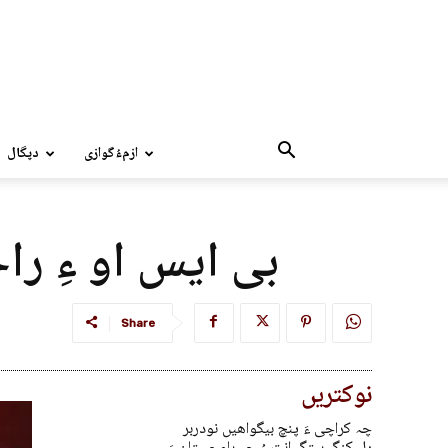
ازمءُگوازی
دپگال
بی ایس او ءِ راج
Share
نوکتریں
چہ کراچی ءَ پنچ بیگواھیں نودربر