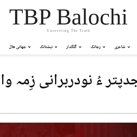
TBP Balochi
Uncovering The Truth
شاعری
رجانک
گُلگدار
نبشتانک
جھانی ھال
دپتر ءُ نودربرانی زِمہ و