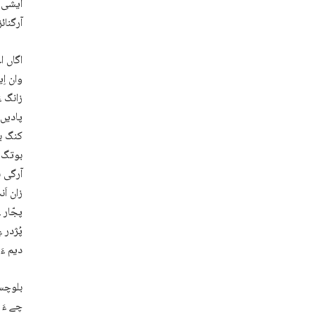
ایشی ء
آرگنائ
اگاں ا
وان اِ
زانگ ء
کنگ بی
بوتگ ک
آرگی ب
زان اَ
پجّار 
پُژدر 
دیم ءَ 
بلوچست
چے ءَ 