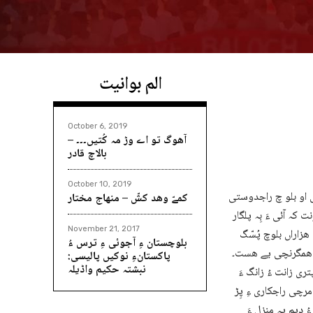
الم بوانیت
October 6, 2019
آھوگ تو اے وڑ مہ کُتیں۔۔۔ –
بالاچ قادر
October 10, 2019
یس او بلو چ راجدوستی
کمےّ وھد کشّ – منھاج مختار
 کہ آئی ءَ بِہ پلگار
November 21, 2017
 ھزاراں بلوچ پُسّگ
بلوچستان ءِ آجوئی ءِ ترس ءُ
ھی ھمگرنچی یے ھست۔
پاکستانءِ نوکیں پالیسی:
نبشتہ حکیم واڈیلہ
ی زانت ءُ زانگ ءَ
مرچی راجکاری ءِ پِڑ
دیم پہ مِنزل ءَ