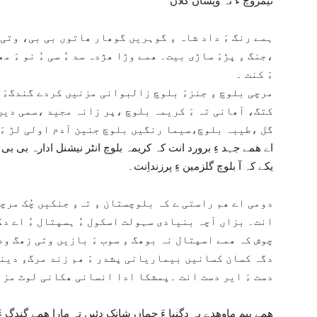
نیمروچ ءَ نہ وپساں کُلاں
ہمے رنگ ءَ داد شاہ ءِ گوہریں گوھار ھاتوں بی بی، وتی بر
،جنگ ءِ پڑءَ ساڑی بیت۔ ھمے وڑا ھژدہ سد ءُ سی ءُ نو ءَ م
ءَ کنت ۔
مرچی بلوچ ءِ جنزءَ بلوچ زالبوانی مزنیں کردے گندگءَ ک
کتگ، آھانی تہ ءَ کریمہ بلوچ ،پر زانہ مجید ،سمی دین
گل ،طیبہ بلوچ،سیما رنگیں بلوچ جنین آدم اولی لڑ ءَ 
اے ھمے جہد ءِ برورد انت کہ کریمہ بلوچ انٹر نیشنل ادارہ بی بی سی
یکے کہ آ بلوچ گلزمین ءِ پرزنداِنت۔
دومی اے ھم راستی ے کہ بلوچستان ءِ تہءِ جنکیں چُک مرچی
انت۔ بزاں آچہ بنیادی سہولت اسکول ءُ ہسپتال ءُ اے 
چوش کہ ھمے اسپتال نہ بوھگ ءِ سوب ءَ بازیں وتی زھگ ود
دگہ کسان کسانیں بیماریانی پشدر ءَ ھم زند مرگءِ دینا
دست ءَ ایر دست انت ۔پمشکا ادا انسانی ھکانی لوٹ مزن
ھمے پیم ماوھدے پہ دگنیا ءَ چماں شانک دئیں تہ مارا ھمے گندگ ءَ ک