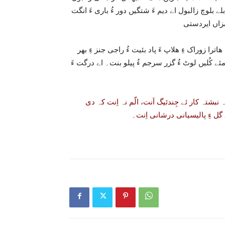
لے بلوچ زالبول اے دیم ءَ شتگیں دور ءُ باری ءَ انگت
ترا زوراک ءِ ھلاپ ءَ پاد بئیت ءُ راجی جنز ءِ بھر
ے کُلیں لوٹ ءُ گزر سرجم ءُ پیلو بنت۔ اے درگت ءَ
 نبشتہ کار ئے جِندئیگ اَنت، الّم نہ اِنت کہ دی
ل ءِ پالیسیانی درشانی اِنت۔