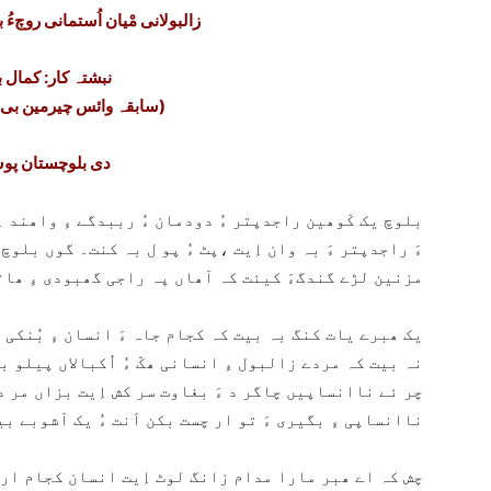
زالبولانی مْیان اُستمانی روچءُ 
نبشتہ کار: کمال 
(سابقہ وائس چیرمین بی ایس او آزاد)
دی بلوچستان پ
بلوچ یک کْوھین راجدپتر ءُ دودمان ءُ رببدگے ءِ واھند ا
ءَ راجدپتر ءَ بہ وان اِیت ،پٹ ءُ پو ل بہ کنت۔ گوں بلو
مزنین لڑے گندگءَ کیئت کہ آھاں پہ راجی گھبودی ءِ ھات
یک ھبرے یات کنگ بہ بیت کہ کجام جاہ ءَ انسان ءِ بُنکی ھ
نہ بیت کہ مردے زالبول ءِ انسانی ھکّ ءُ اُکبالاں پیلو ب
چر ئے ناانساپیں چاگر د ءَ بغاوت سر کش اِیت بزاں مر د ء
ناانساپی ءِ بگیری ءَ تو ار چست بکن اَنت ءُ یک آشوبے بی
چش کہ اے ھبر مارا مدام زانگ لوٹ اِیت انسان کجام ارت