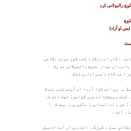
بلوچ زالبولانی کرد
بلوچ
وسٹ
ِنت ۔اگاں اے درگت ءَ کسّے گوں ھورت نگاھی
چ بامرداں ھوار بلوچ زالبولانی ھم یک
ر ا ھم گام ءَ ھمراداری کتگ ۔
کّ مہ رس اَنت گڑا اُودا اے اُوست کدی بندگ
ہ کنت ،پمشکا اے ھبر گوْاچنءُ تچک اِنت کہ
ُ جن ءِ اے انسانی ءُ بنُکی پرز بیت کہ آ
ار اَنت ۔
کائی عمل ءَ گوزگ ءَ انت ،بزاں آمدام ھیل