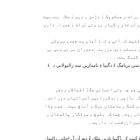
ات ءِ ھمکوپگ ءَ دژمن ءِ دیم ءَ سلاہ بندبیت
ھراب خان ءِ گہار ہم وتی بْرات ءَ ھمراہ داری
ئیت کہ آئی ءِ تہءَ آھاں وت جھدءِ سروکی
 ،مہلب دین ،زرینہ ،ھوران بی بی ،بی بی
گندگ بنت ۔
 برنامگ ءَ دگنیا ءِ نامداریں سد زالبولانی تہ ءَ
 ھم چہ وتی انسانی ھکّءُ اکبالاں زبھر
دگہ بازیں زندگزرانیں آسراتیاں دور انت ۔
ی کنگ ءِ ساھتاں مرگ ءِ آماچ بیت ۔ ھمے وڈا
ں روت۔ چیاکہ بلوچ ءِ سرڈگار پاکستان ءِ
یں ارزشتے نہ داریت ۔
یت کہ دُگینا بازیں ملک ءُ دیھ آں آ راجانی زالبول