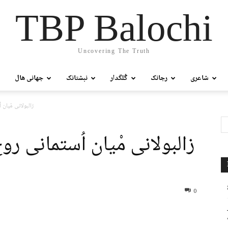
TBP Balochi
Uncovering The Truth
شاعری
رجانک
گُلگدار
نبشتانک
جھانی ھال
زالبولانی مْیان 
زالبولانی مْیان اُستمانی روچ
0
ر