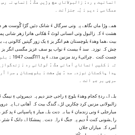
انسانیت ءِ ردءَ زالبولاناں ھچ وڑیں ھکّ ءُ اِنساپ نہ رس ا
ھمگامی ءَ دیم ءَ بُہ جنزاَنت ۔
ھمے وڑا ماں نگاھے پہ وتی سرگال ءَ شانک دئیں گڑا گْوست ھر داب
ھشت ءَ کہ زالبول وتی انسانی لوٹ ءُ ھَکانی ھاترا زھر شانی پمے
بیت ،ھما وھدءَ بلوچستان ھم انگر یز ءِ یک زور گپتیں کالونی یے 
چش کہ نوزدہ سد ءُ بیست ءَ نواب یو سف عزیز مگسی انگر یز ح
چست کنت ۔چرا
تہ ءَ کلیں انساناں آھانی ھکّ ءُ لوٹانی رد ءَ زندگوازی
پدا پاکستان نوزدہ سد ءُ چل ھشت ءَ بلوچستان ءِ سرا اُر
مرچی بر جم انت ۔
بلے اے ردءِ کجام وھدءَ بلوچ ءِ راجی جنز دیم پہ دیمروئی ءِ نیمگ ءَ
زالبولانی مزنیں کرد چکاریں لڑے گندگ بیت کہ آھانی تہا پہ درور د
میارجلی ءَ وتی زندمان ءَ ببا بہ دنت بلے میار ءِ پاسپانی ءَ پد کنز
راہشونی کنت ءُُ دیم پہ جنگ ءَ راہ دنت۔ پمشکا اے دانک ءُ شئر دن
آمرد کہ میاراں جلاں