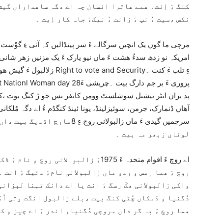
کنگ ءَ اِنت۔ ھمے ھاترا انسان چہ اے دگہ ساھداراں گیش
نکس ،سیت ءُ نپ ءَ زانت ءُ نیکءَ جاہ کار اِیت ۔
مرچی ما گوں یک انچیں سرگالے ءَ سر پینڈالیں کہ آئی ءِ گوْس
امریکہ نو زدھ سدءُ ھشت ءَ ماں نیو یارک ءَ یک مزنیں زھر شانی یے
زلالبول ءَ گیش ھوار بیت ءُ ب
پد بزان انٹر نیشنل سوشلسٹ وومن کانفر نس جو ڑ کنگ بوت ،کہ 
آھاں ڈنمارک، جرمن، سوئیزلینڈ، یونا ئینڈ کنگڈم ءُ اے دگہ مُلکا
سرجمیں گیدی ءَ ماں زالبولانی روچ
لوٹاں زبھر مہ بیت ۔
اے روچ ءَ اقوام متحدہ ءَ 1975ءَ زالبوالان
روچ ءَ ھما رمس ءِ ردءِ ماں زالبولانی نامءَ دئیگ ءَ انت
واکی زالبولانی ھکّ رسگ ءَ انت یا اے دانک تہنا لبزانی 
دُگنیا ءِ دْمکاں چُٹی کنگ بیت ،بلے زالبول انگت وتی اُکب
ھما روچ ءَ بہ گر داں مروچی دُگنیاءِ اندر ءَ اے چیز ءِ 