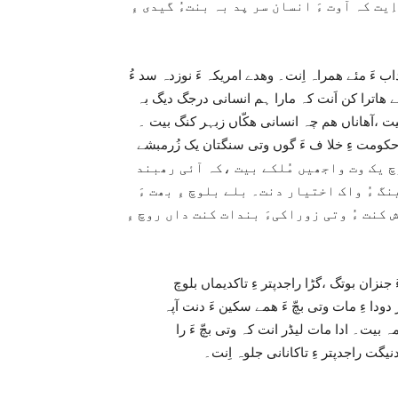
ِیت کہ آوت ءَ انسان سر پد بہ بنتءُ گیدی ءِ
 ءَ مئے ھمراہ اِنت۔ وھدے امریکہ ءَ نوزدہ سد ءُ
 ھاترا کن اَنت کہ مارا ہم انسانی درجگ دیگ بہ
بیت ،آھاناں ھم چہ انسانی ھکّاں زبہر کنگ بیت ۔
کومت ءِ خلا ف ءَ گوں وتی سنگتان یک زُرمبشے
ئیءَ رند مزنین مدتے ءَ پد 11اگست 1947 ءَ بلوچ یک وت واجھیں مُلکے بیت ،کہ آئی رھبند
نگ ءُ واک اختیار دنت۔ بلے بلوچ ءِ بھت ءَ
ش کنت ءُ وتی زوراکیءَ بندات کنت داں روچ ءِ
 جنزان بوتگ ،گڑا راجدپتر ءِ تاکدیماں بلوچ
ودا ءِ مات وتی بچّ ءَ ھمے سکین ءَ دنت آپہ
 مہ بیت۔ ادا مات لیڈر انت کہ وتی بچّ ءَ را
یگت راجدپتر ءِ تاکانانی جلوہ اِنت۔