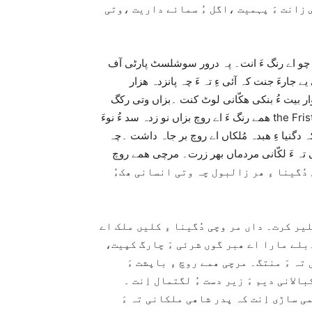
 زانت ءَ پہمیت ،اگل ءُ سمائے داریت ،وتی
ت چو اے رنگ ءَ انت۔ پہ درور سوشلسٹ پارٹی آف
 جارءَ جنت کہ آئی ءِ تہ ءَ چہ پانزدہ ھزار
نکی ھکّانی لوٹ کنت ۔بزاں وتی رکگ Right to vote and Securityءِ تلب ءَ کنت ۔
ھمے رنگ ءَ اے روچ بزاں نو زدہ سد ءُ نوءَ the Frist Nationl Woman day 28پروری ءَ بر جم دارگ بیت ۔چریشی ءَ
دگنیا ءِ ھبدہ مُلکاں اے روچ بر جاہ داشت ۔چہ
نی تہ ءَ لکّانی مردماں بھر زرت۔ مرچی ھمے روچ
 ءِ 8مارچ اڈدیگ بیت داں دُگینا ءِ ھر زالبول چہ وتی انسانی ھکءُ
ی روچ ءِ نام ءَ ڈکلیر کرت۔ داں مر وچی دُگینا ءِ کلیں ملک اے
 ۔بلے مارا اے ھبر گوں شرئی ءَ چارگ کپیت،
تہ ءَ منتگ۔ مرچی ھمے روچ ءِ باپشت ءَ
الانی دیم ءَ زیر دست ءُ لگتمال اِنت ۔
کمی ساڑی اِنت کہ پدر شاھی ملکانی تہ ءَ