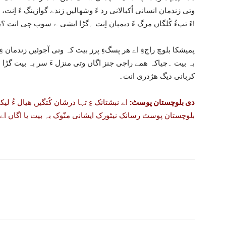
وتی زندمان انسانی اُکبالانی رد ءَ وشھالیں زندے گوازینگ ءَ اِنت، ب
ءَ تپءُ کُلگاں مرگ ءَ دیمپان اِنت ۔گڑا ایشی ے سوب چی انت ؟بزاں ایردستی!
پمیشکا بلوچ راجءِ اے ھر پسگءِ پرز بیت کہ وتی آجوئیں زندمان ءِ ھا
بہ بیت ۔چیاکہ ھمے راجی جنز اگاں وتی منزل ءَ سر بہ بیت گڑا مئ
کربانی دیگ ھژدری انت۔
دی بلوچستان پوسٹ:
اے نبشتانک ءِ تہا درشان کُتگیں ھیال ءُ لیکہ
بلوچستان پوسٹ رسانک نیٹورک ایشانی منّوک بہ بیت یا اگاں اے گ