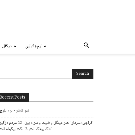
ازمءُگوازی
دپگال
Recent Posts
نیو کاھان-ابرم بلوچ
کراچی: سردار اختر مینگل ءِ فلیٹ ءِ سر ءَ بیڑ ، 13 مردم دزگی
کنگ بوتگ انت، 2 انگت بیگواہ انت