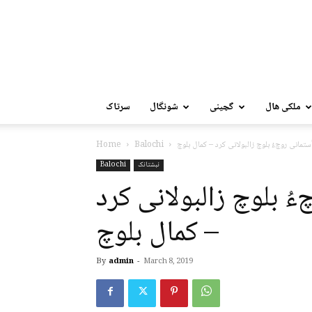
ملکی ھال
گچینی
شونگال
سرتاک
اُستمانی روچءُ بلوچ زالبولانی کرد – کمال بلوچ
Balochi
Home
نبشتانک
Balochi
ءُ بلوچ زالبولانی کرد
– کمال بلوچ
By
admin
-
March 8, 2019