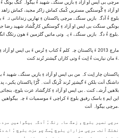
مرچی بی ایس او آزاد ءِ بازیں سنگتے شھید ءُ بیگواہ کنگ بوتگ ءُ 
او آزاد ءِ گْوستگیں مستریں کُمک کماش زاکر مجید، کماش زاھد بل
بلوچ ءُ آدگہ بازیں سنگتے مرچی پاکستان ءِ تھاریں زندانانی تہ ءَ 
بوتگیں سنگت بی ایس او آزاد ءِ گوستگیں کارگُشاد شھید رضا جھا
بلوچ ءُ دگہ بازیں سنگتے ءَ پہ وتی ماتیں گلزمین ءَ ھون رتکگ انگت ھم پہ کُربانی ءَ ساڑی اَنت.
ءَ مان نیاریت ءُ اِیت ءُ وتی کاراں گیشتر تُرند کنت.
پاکستان چار اِیت کہ من بی ایس او آزاد ءِ بازیں سنگتے شھید ءُ بیگ
بلاھیں اُرشے کنت . بی ایس او آزاد ءِ کارگشاد عزت بلوچ، بنجائ
این ایم ءِ باسک رفیق بلوچ ءَ کراچی ءَ موسمیات ءَ چہ بیگواھیں ن
مرچی بیگواہ اَنت.
مرچی نصیر بلوچ ءِ زھگ ماہ رنگ ءُ آدگہ بیگواھیں مردمان
نشتگ اَنت. مرچی ھزاراں بلوچ پُسگ چو عزت بلوچ ءُ اے دگ