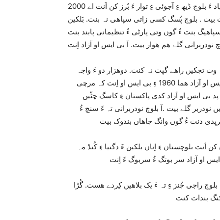
2000 ءِ دھک ء َیکبرے پد ءَ بلوچ راجے وانندھیں پُسگ گوں سائنسی بنیاد ءَ بلوچ ڈیھ ءِ آجوئی ءِ توار ءَ بُرز کن اَنت اے
ات بیت . بلوچ پُسگ کسی زاتی سپاھی نہ بنت. بَلکین
 بی ایس او پہ وت تچکیں راھے گپت نہ کنت. دوھزار دو ءَ واجہ
داکتر اللہ نزر ءِ سروکی ءَ بی ایس او آزاد جوڑ کنگ بیت. اے بی ایس او آزاد ھما 1960 ءِ بی ایس او اِنت کہ مرچی
ُ پد بی ایس او آزاد کدی پاکستان ءِ کاسگ چٹّیں
یں نودربر گلے بیت .آ بلوچ نودربرانی تہ ءَ سنچ ءُ
ن اَنت بلوچستان ءِ اِناں بلکین ءَ دگنیا ءِ کُنڈ مہ
وچ راجی جُنز ءِ تہ ءَ یک بلاھیں کِردے ھست. گُڑا