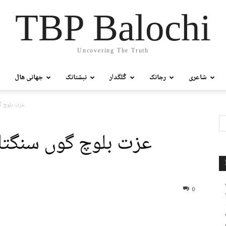
TBP Balochi
Uncovering The Truth
شاعری
رجانک
گُلگدار
نبشتانک
جھانی ھال
عزت بلوچ گو
عزت بلوچ گوں سنگتاں
0