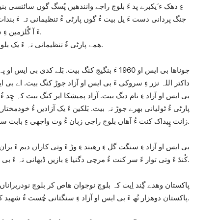
جنگ پردانی دست ءَ یل بیت ءُ گوں پارٹی ءُ تنظیمانی تہ ءَ بند
ءَ آ گُلزمین ءِ سپاھیگ بنت ءُ گوں وتی پارٹی ءُ تنظیمانی پابند بنت.
ھمے پارٹی ءُ تنظیمانی تہ ءَ یک بلوچ نودربرانی گلے ھم ھوار بیت. آ بی ایس او آزاد اِنت.
چوناھا بی ایس او 1960 ءَ بنگیج کنگ بیت. بَلے کدی
بی ایس او آزاد ءِ نام دیگ بیت. آزاد پمیشکا ایر کنگ بیت کہ چِد ء
پارٹی ءُ ٹولیانی بھرے جوڑ نہ بیت. بَلکین ءَ یک آزادیں ءُ خودمختار
زانت پِیداک کنت ءُ آھاں بلوچ راجی زبان ءُ وت واجھی ءِ بابت سرپدی دنت ءُ گوں وانگ جاھاں بندوک بیت.
بی ایس او آزاد ءِ سنگت گل ءِ رھبند ءِ وڑ ءَ وتی کاراں دیم ءَ بران ک
کُنڈ ءَ وتی توار ءَ سر کنت ءُ مرچی دگنیا ءِ بازیں ڈیھانی تہ ءَ بی ایس او آزاد سر بوتگ ءُ سربوگ ءَ اِنت.
پاکستان وھدے گِند اِیت کہ بلوچ نوجوان ھاص کر بلوچ نودربراناں بل
پاکستان دوھزار نُھ ءَ بی ایس او آزاد ءِ سنگتانی چُست ءُ شھید کنگ بندات کنت.