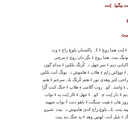
 بیگواہ اِنت
وسٹ
19 چہ زُلم ءُ زوراکی کنگ ءَ اِنت ھما روچ ءَ کہ پاکستان بلوچ راج ءِ وت
ونیگ بیت. ھما روچ ءَ بگِر داں روچ ءِ مرچی
راکیانی دیم ءَ سر جھل نہ کُرتگ بلکین ءَ مدام گوں
ر ءَ بوؤکیں زلم ءِ ھلاپ ءَ ھاموش نہ بوتگ اَنت بلکین
 راجی جُنز وھدی تور ءَ ھتم کُرتگ بَلے سرجم ءَ ھتم
ءِ واستہ کوہ روت گلامی ءِ ھلاپ ءَ جنگ کنت گُڑا
م ءَ دار اِیت چہ کوہ ءَ جھل ءَ کار اِیت پد ءَ نواب
وروز ھان ءِ ھپت سنگت ءَ پاھو دنت ءُ نواب شھید
شھید بیت. بَلے بلوچ راج کدی ھاموش نہ بیت .شیرو