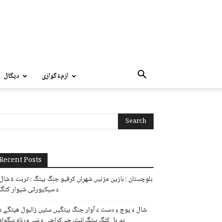
ازمءُگوازی
دپگال
Recent Posts
بلوچستان : بازیں مزنیں شھراں کرفیو جنگ بیتگ : تربت ءُ شال
ءَ سیکیورٹی شیوار کتگ
شال ءَ پوج ءِ دست ءَ آوار جنگ بیتگیں سئیں زالبول ھپتگے ءَ
پد یل کنگ بیتگ انت، چہ کراچی ءَ سَے ورناہ بیگواہ