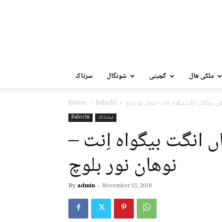
ملکی ھال
گچینی
شونگال
سرتاک
ں سنگتاں انگت بیگواہ اِنت – نوھان نور بلوچ
Balochi
Home
نبشتانک
Balochi
 انگت بیگواہ اِنت –
نوھان نور بلوچ
By
admin
-
November 15, 2018