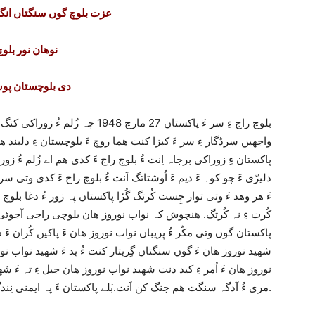
عزت بلوچ گوں سنگتاں انگت
نوھان نور بلوچ
دی بلوچستان پ
بلوچ راج ءِ سر ءَ پاکستان 27 مارچ 48
واجھیں سرڈگار ءِ سر ءَ کبزا کنت ھما روچ ءَ بلوچستان ءِ دلبند ھ
پاکستان ءِ زوراکی برجاہ اِنت ءُ بلوچ راج ءَ کدی ھم اے زُلم ءُ زو
دلیرّی ءَ چو کوہ ءَ دیم ءَ اُوشتاتگ اَنت ءُ بلوچ راج ءَ کدی وتی س
ءَ ھر وھد ءَ وتی توار چِست کُرتگ گُڑا پاکستان پہ زور ءُ دغا بلوچ
کُرت ءِ نہ کُرتگ. ھنچوش کہ نواب نوروز ھان بلوچی راجی آجوئی 
پاکستان گوں وتی مکّر ءُ پِریباں نواب نوروز ھان ءَ پاکیں کُران ءَ دی
شھید نوروز ھان ءَ گوں سنگتاں گِرپتار کنت ءُ پد ءَ شھید نواب ن
نوروز ھان ءَ اُمر ءِ کید دنت شھید نواب نوروز ھان جیل ءِ تہ ءَ 
مری ءُ آدگہ سنگت ھم جنگ کن اَنت.بَلے پاکستان ءَ پہ ایمنی نِندگ ءَ نئیل اَنت. لھتیں وھد ءَ پد جنگ بند بیت.