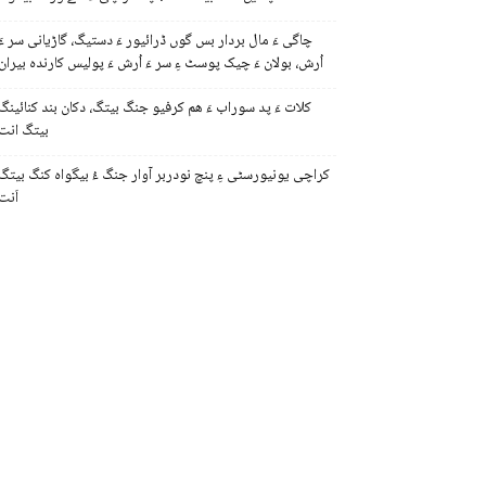
چاگی ءَ مال بردار بس گوں ڈرائیور ءَ دستیگ، گاڑیانی سر ءَ
اُرش، بولان ءَ چیک پوسٹ ءِ سر ءَ اُرش ءَ پولیس کارندہ بیران
کلات ءَ پد سوراب ءَ ھم کرفیو جنگ بیتگ، دکان بند کنائینگ
بیتگ انت
کراچی یونیورسٹی ءِ پنچ نودربر آوار جنگ ءُ بیگواہ کنگ بیتگ
اَنت