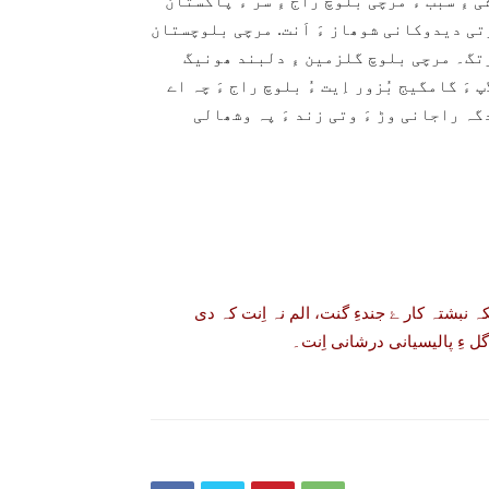
ءِ سبب ءَ مرچی بلوچ راج ءِ سر ءَ پاکستان
َ وتی دیدوکانی شوھاز ءَ اَنت. مرچی بلوچستان
کُرتگ۔ مرچی بلوچ گلزمین ءِ دلبند ھونیگ
پ ءَ گامگیج بُزور اِیت ءُ بلوچ راج ءَ چہ اے
ہ راجانی وڑ ءَ وتی زند ءَ پہ وشھالی
یکہ نبشتہ کار ۓ جندءِ گنت، الم نہ اِنت کہ دی
 ءِ پالیسیانی درشانی اِنت۔