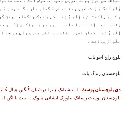
تماشاھی جوڑ بوتگ .مرچی دنیا ھاموش اِنت ءُ ھمے ھاموشی 
زُلم کنگ ءَ اِنت. مرچی مئے ماس ءُ گھار ماں دگّانی سر ء
ءِ تہ ءَ پاکستان ءَ زُلم ءُ زوراکی یے یک جنگجاھے جوڑ 
اِنت . باید اِنت دنیا بلوچ راج ءِ سر ءَ بوؤکیں زُلم ءِ ھلا
زُلم ءُ زوراکیاں آجوہ بکنت۔ دانکہ بلوچ راج ھم چو آدگ
بگْوازین اِیت ۔
بلوچ راج آجو بات
بلوچستان زندگ بات
دی بلوچستان پوسٹ :
اے نبشتانک ءِ تہا درشتان کُتگیں ھیال ءُ ل
بلوچستان پوسٹ رسانک نیٹورک ایشانی منوک بہ بیت یا اگں اے گل