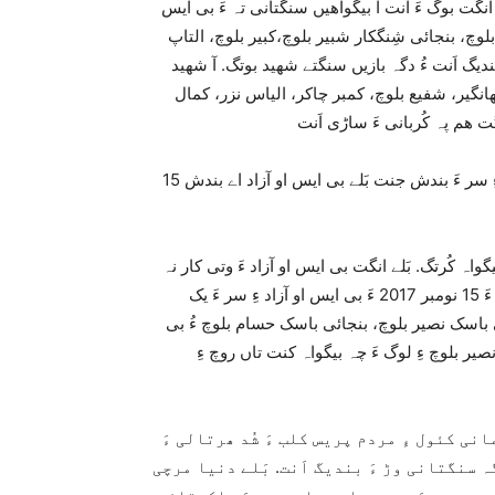
انگت بوگ ءَ اَنت آ بیگواھیں سنگتانی تہ ءَ بی ایس
وچ، بنجائی شِنگکار شبیر بلوچ،کبیر بلوچ، التاپ
بندیگ اَنت ءُ دگہ بازیں سنگتے شھید بوتگ. آ شھید
نگیر، شفیع بلوچ، کمبر چاکر، الیاس نزر، کمال
15 مارچ 2013 ءَ پاکستان چہ کلم ءُ کتاب ءِ تُرس ءَ بی ایس او آزاد ءِ سر ءَ بندش جنت بَلے بی ایس او آزاد اے بندش
واہ کُرتگ. بَلے انگت بی ایس او آزاد ءَ وتی کار نہ
داشتگ اَنت بلکن ءَ گیشتِر تُرند کُرتگ اَنت۔ گُڑا پاکستان یکبرے پد ءَ 15 نومبر 2017 ءَ بی ایس او آزاد ءِ سر ءَ یک
ی باسک نصیر بلوچ، بنجائی باسک حسام بلوچ ءُ بی
صیر بلوچ ءِ لوگ ءَ چہ بیگواہ کنت تاں روچ ءِ
ی کئول ءِ مردم پریس کلب ءَ شُد ھرتالی ءَ
ہ سنگتانی وڑ ءَ بندیگ اَنت. بَلے دنیا مرچی