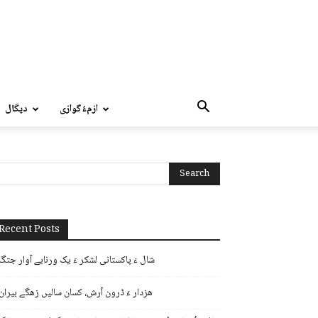
ازمءُگوازی
دپگال
Recent Posts
شال ءَ پاکستانی لشکر ءَ یک ورنایے آوار جتگ
ھزدار ءَ ڈرون اُرش، کسان سالیں زھگے بیران