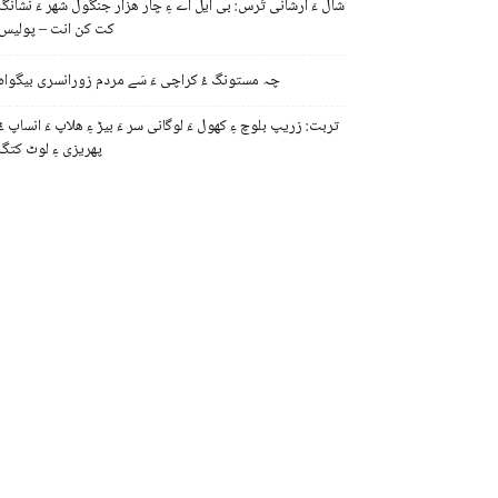
شال ءَ اُرشانی تُرس: بی ایل اے ءِ چار ھزار جنگول شھر ءَ نشانگ
کت کن انت – پولیس
چہ مستونگ ءُ کراچی ءَ سَے مردم زورانسری بیگواہ
تربت: زریپ بلوچ ءِ کھول ءَ لوگانی سر ءَ بیڑ ءِ ھلاپ ءَ انساپ ءُ
پھریزی ءِ لوٹ کتگ