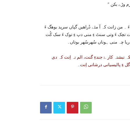
ءَ ۔ من زانت کہ آ مئے دُراھیں گپاں سرپد بوھگ ءَ
، ات تچک ءَ وتی سنٹ ءِ منی دپ ءِ توک ءَ سک کُت
یا چہ منی ہوناں سُھرسُھر بوتاں۔
یکہ نبشتہ کار ۓ جندءِ گنت، الم نہ اِنت کہ دی
 ءِ پالیسیانی درشانی اِنت۔