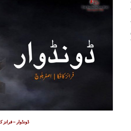
ڈونڈوار – فرانز ک