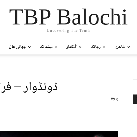
TBP Balochi
Uncovering The Truth
شاعری
رجانک
گُلگدار
نبشتانک
جھانی ھال
ڈونڈوار – فرا
0