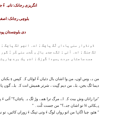
انگریزی رجانک: تانیہ ءُ 
بلوچی رجانک: اصغر
دی بلوچستان پ
ڈونڈوار منی پاداں ٹُگ پاچگ ءَ ات۔ انچو ٹگ پاچگ ءَ م
ٹگ جنگ ءَ ات۔ آئی ءَ ٹگے جت، بال ءِ کُت، منی کْر ءُ گور 
ھمے ساھتاں مردے ہمودا گْوزگ ءَ ات، یک برے چاریتے،
دیما ٹگ بجن، بلے من دیم گِپت ، شرتر ھمیش انت کہ بلے گوں پ
“ترا زاناں وش بیت کہ اے مرگ ترا ھمے وڑ ٹگ بہ پاچاں؟” آئی ءَ پدا جست کت۔” اے وا یک تیرے ءِ بھر انت۔”
” پہکائی ءَ! تو اشان جنے؟” من جست کُت۔
” ھئو، چیا انَّان! من انو رواں لوگ ءَ وتی تپنگ ءَ زوراں کائیں، تو نیم کلاک ءَ ودار کُت کنے؟ ”