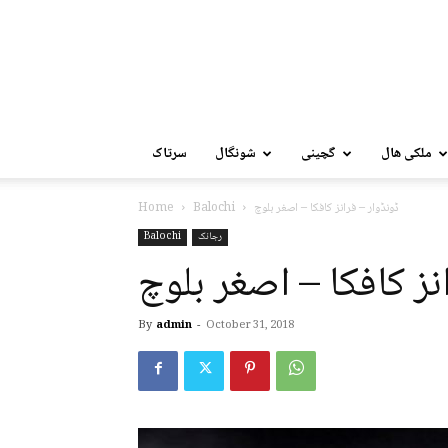
ملکی ھال
گچینی
شونگال
سرتاک
ڈونڈوار – فرانز کافکا – اصغر بلوچ
Balochi
Home
رجانک
Balochi
نز کافکا – اصغر بلوچ
By
admin
-
October 31, 2018