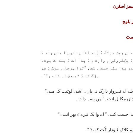
جیمز اسٹرن
 بلوچ
وسٹ
نی بوٹ دِرتگ ءُ ژند اتاں۔ نوں آ منی جند ءَ
ءَ پِچّکروکی ءِ وارت ، ءُ پدا ات ءُ بندات بوت۔
 پدا منا جست ءِ کت، “ترا پرچا ءِ مرگ ءَ چو
بزّگ کت ءُ تو ھچ نہ کنے ءِ؟”۔
“من بے وس اوں، من وا اشان بال دئیاں ءُ لوٹاں کہ کپس ءِ بکناں بلے اے قہروار دارگ نہ باں۔ اشی لوٹیت کہ منی
اداں مکابل انت۔” من پسہ دات۔