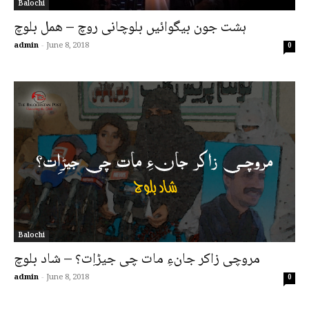
Balochi
ہشت جون بیگوائیں بلوچانی روچ – ھمل بلوچ
admin
-
June 8, 2018
0
Balochi
مروچی زاکر جانءِ مات چی جیڑاِت؟ – شاد بلوچ
admin
-
June 8, 2018
0