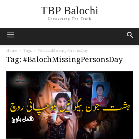
TBP Balochi
Uncovering The Truth
Home
Tags
#BalochMissingPersonsDay
Tag: #BalochMissingPersonsDay