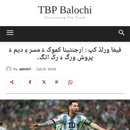
TBP Balochi
Uncovering The Truth
فیفا ورلڈ کپ : ارجنٹینا کموک ءَ مسر ءِ دیم ءَ
پروش ورگ ءَ رکّ اتگ۔
By
admin1
July 8, 2026