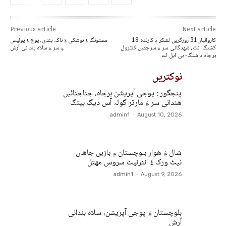
Previous article
Next article
18 کاروائیاں31 زورگریں لشکر ءِ کارندہ
مستونگ ءُ نوشکی ءَ ناکہ بندی، پوج ءُ پولیس
کشتگ انت، شھدگانی سر ءَ سرجمیں کنٹرول
ءِ سر ءَ سلاہ بندانی اُرش
برجاہ داشتگ- بی ایل اے
نوکتریں
پنجگور : پوجی آپریشن برجاہ، جتاجتائیں
ھندانی سر ءَ مارٹر گولہ آس دیگ بیتگ
admin1
-
August 10, 2026
شال ءَ ھوار بلوچستان ءِ بازیں جاھاں
نیٹ ورک ءُ انٹرنیٹ سروس مھتل
admin1
-
August 9, 2026
بلوچستان ءَ پوجی آپریشن، سلاہ بندانی
اُرش