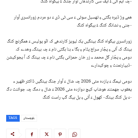
چہ ایم آئی ءُ ایف سی کارندھاں آوار جتگ ءُ بیگواہ کتگ-
ھمے وڑ ڈیرہ بگٹی ءِ تھسیل سوئی ءَ سی ٹی ڈی ءَ دو مردم زورانسری آوار
جنی ءِ نشانگ کتگ ءُ بیگواہ کتگ-
زورانسری بیگواہ کنگ بیتگیں یک لیویز کارندھے کہ انّو پولیس ءَ ھمگرنچ کنگ
بیتگ کہ آئی ءِ پجّار سراج پنّام ءِ بگا ء بنا بگٹی نام ءَ چہ بیتگ، وھدے کہ
دومی ءِ پجّار گل محمد ء زر خان حمزانی بگٹی نام ءَ چہ بیتگ کہ آ یجوکیشن
ڈیپارنمنٹ ءِ چوکیدارے-
دومی نیمگ ءَ یازدہ مئی 2026 چہ شال ءَ آوار جنگ بیتگیں ڈاکٹر ظھیر ء
یعقوب جھمنند ھوشاپ کیچ دوازدہ مئی 2026 ءَ شال ءِ دمگ چہ جوائنٹ دگ
ءَ یل کنگ بیتگ- کھول ءَ آئی ءِ یل بیگ گپ راست کتگ-
بلوچستان
TAGS