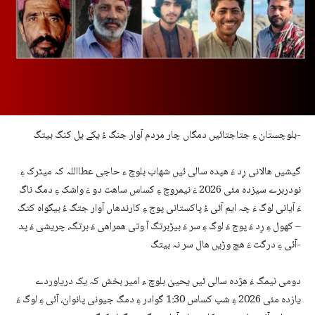
بلوچستان ءِ جتاجتائیں دمگاں چار مردم آوار جنگ ءُ یکے یل کنگ بیتگ-
گیشیں ھالانی رِد ءَ ھپدہ سالی ئیں شھاب بلوچ ء حاجی عطااللہ کہ میٹرک ءِ
نودربرے سیزدہ مئی 2026 ءَ نیمروچ ءِ کساس ساھت دو ءَ واشک ءِ دمگ ناگ
ءَ آیانی لوگ ءَ چہ ایم آئی ءُ پاکستانی پوج ءِ کارندھاں آوار جتگ ءُ بیگواہ کتگ
– کھول ءِ رِد ءَ پوج ءَ لوگ ءِ سر ءَ بیڑبرتگ آ وتی ھمراھی ءَ برتگ، چریشی ءَ پد
آئی ءِ درگت ءَ ھچ وڑیں ھال سر نہ بیتگ-
دومی نیمگ ءَ ھژدہ سالی ئیں یحییٰ بلوچ ء امیر بخش کہ یک دریاوردے
یازدہ مئی 2026 ءِ شپ کساس 1:30 گوادر ءِ دمگ جیونی پانوان، آئی ءِ لوگ ءَ