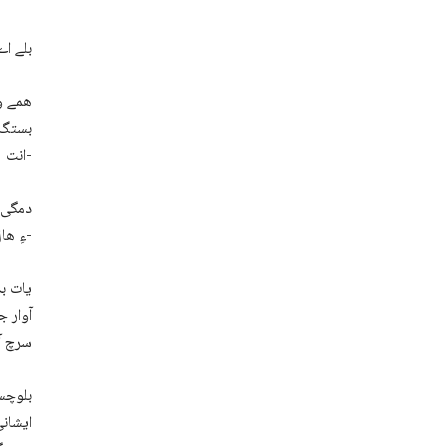
بلے اے
ھمے وڑ
بستگ ء
انت-
دمگی م
ءِ ھال انت-
یات بہ
آوار ج
سرچ آپ
بلوچست
ایشانی