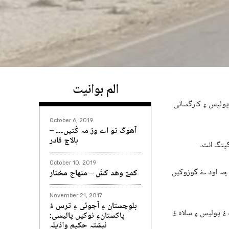
الم بوانیت
پولیس ءِ کارگسانی
October 6, 2019
آھوگ تو اے وڑ مہ کُتیں۔۔۔ –
بالاچ قادر
گپتگ انت۔
October 10, 2019
 چہ اود ےَ گوزوکیں
کمےّ وھد کشّ – منھاج مختار
November 21, 2017
بلوچستان ءِ آجوئی ءِ ترس ءُ
ُ پولیس ءِ سلاہ ءُ
پاکستانءِ نوکیں پالیسی:
نبشتہ حکیم واڈیلہ