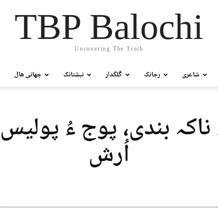
TBP Balochi
Uncovering The Truth
شاعری
رجانک
گُلگدار
نبشتانک
جھانی ھال
اکہ بندی، پوج ءُ پولیس ء
اُرش