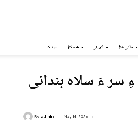
ملکی ھال
گچینی
شونگال
سرتاک
ِ سر ءَ سلاہ بندانی
By
admin1
May 14, 2026