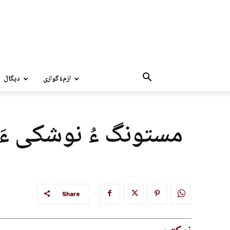
ازمءُگوازی
دپگال
مستونگ ءُ نوشکی ءَ ن
Share