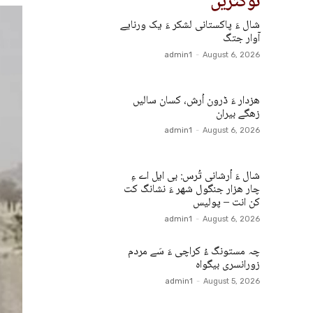
نوکتریں
شال ءَ پاکستانی لشکر ءَ یک ورنایے
آوار جتگ
admin1
-
August 6, 2026
ھزدار ءَ ڈرون اُرش، کسان سالیں
زھگے بیران
admin1
-
August 6, 2026
شال ءَ اُرشانی تُرس: بی ایل اے ءِ
چار ھزار جنگول شھر ءَ نشانگ کت
کن انت – پولیس
admin1
-
August 6, 2026
چہ مستونگ ءُ کراچی ءَ سَے مردم
زورانسری بیگواہ
admin1
-
August 5, 2026