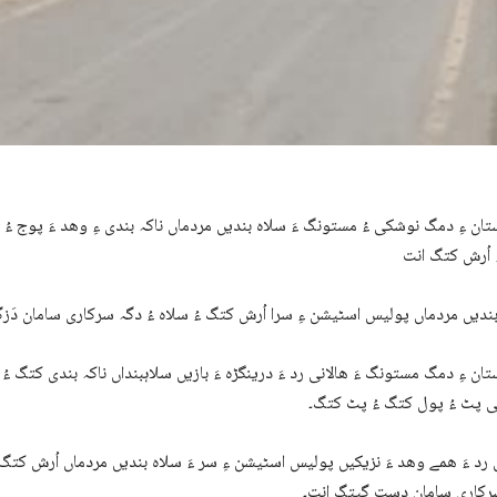
ان ءِ دمگ نوشکی ءُ مستونگ ءَ سلاہ بندیں مردماں ناکہ بندی ءِ وھد ءَ پوج ءُ 
ندیں مردماں پولیس اسٹیشن ءِ سرا اُرش کتگ ءُ سلاہ ءُ دگہ سرکاری سامان دَز
ان ءِ دمگ مستونگ ءَ ھالانی رد ءَ درینگڑہ ءَ بازیں سلاہبنداں ناکہ بندی کتگ ءُ
ی پٹ ءُ پول کتگ ءُ پٹ کتگ۔
 رد ءَ ھمے وھد ءَ نزیکیں پولیس اسٹیشن ءِ سر ءَ سلاہ بندیں مردماں اُرش کتگ ء
رکاری سامان دست گپتگ انت۔