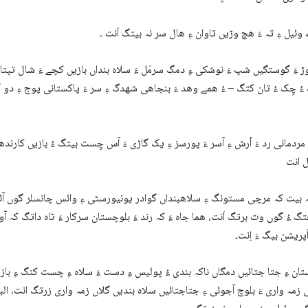
 وئیل ءِ تہ ءَ ھچ وڑیں تاوان ءِ ھال سر نہ بیتگ اَنت ۔
 ءَ گوستگیں شپ ءَ نوشکی ءِ دمگ سرمَل ءَ سلاہ بنداں بازیں کچے ءَ شال تپت
ُ چِک ءُ تان کتگ – ءُ ھمے وھد ءَ بنجاھی شھدگ ءِ سر ءَ پاکستانی پوج ءِ دو
ردمانی رد ءَ اُرش ءِ آسر ءَ پورسز ءِ یک گاڑی ءَ آس چِست بیتگ ءُ بازیں کارندھ
 بیت کہ مرچی مستونگ ءِ سلاھبنداں گوادر یونیورسٹی ءِ وائس چانسلر گوں آئ
تگ ءُ گوں وت برتگ اَنت، ھما جاہ ءَ کہ رند ءَ بلوچستان سرکار ءَ ٹاہ داتگ کہ آو
ریشن بیگ ءَ اِنت۔
ان ءِ جتا جتائیں دمگاں ناکہ بندی ءُ پولیس ءِ دست ءَ سلاہ ءِ چست کنگ ءِ با
 زمہ واری ءَ بلوچ آجوئی ءِ جتاجتائیں سلاہ بندیں گلاں زمہ واری زرتگ انت، الب