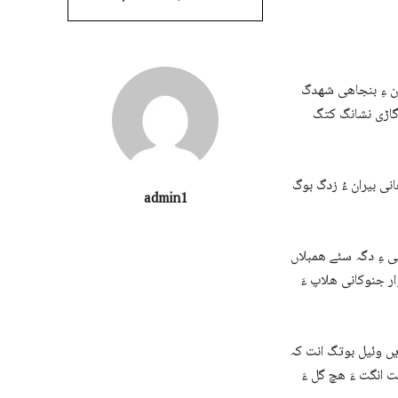
ان ءِ بنجاھی شھدگ
 گاڑی نشانگ کتگ
انی بیران ءُ زدگ بوگ
admin1
ی ءِ دگہ سئے ھمبلاں
ار جنوکانی ھلاپ ءَ
زیں وئیل بوتگ انت کہ
ت انگت ءَ ھچ گل ءَ