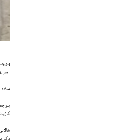
بلوچست
سر ءَ اُرش کتگ انت-
سلاہ ب
بلوچست
گاڑیان
ھالانی
دگہ س