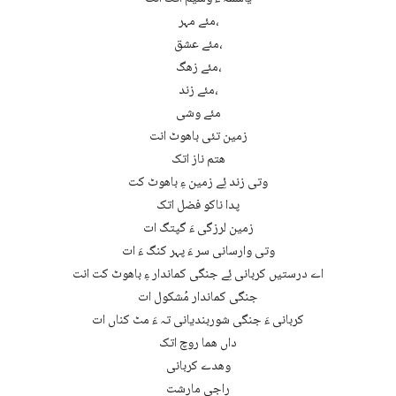
مئے مہر،
مئے عشق،
مئے زھگ،
مئے زند،
مئے وشی
زمین تئی باھوٹ انت
ھتم ناز اتک
وتی زند ئِے زمین ءِ باھوٹ کت
پدا ناکو فضل اتک
زمین لرزگی ءَ گپتگ ات
وتی وارسانی سر ءَ پہر کنگ ءَ ات
اے درستیں کربانی ئِے جنگی کماندار ءِ باھوٹ کت انت
جنگی کماندار مُشکول ات
کربانی ءَ جنگی شوربندیانی تہ ءَ مٹ کناں ات
داں ھما روچ اتک
وھدے کربانی
راجی مارشت