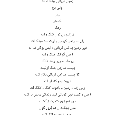
زمین کربانی لوٹگ ءَ ات
وتی بچ،
پیر،
کماش،
زھگ
ءُ زالبولاں توار کنگ ءَ ات
بلے اے رندی کربانی ءِ لوٹ مٹ بوتگ ات
نوں زمین پہ لس کربانی ءَ ایمن بوگی نہ ات
زمین گْوانک جَنگ ءَ ات
پیسلہ سازیں وھد اتکگ
پیسلہ سازیں جنگ لوٹیت
گڑا پیسلہ سازیں کربانی پکار انت
دروشم بچکندان ات
وتی زند ءَ زمین ءِ باھوٹ کنگ ءَ اتکگ ات
زمین ءَ گشت نوں کربانی تہنا زندگی ءِ بس نہ انت
دروشم ءَ بچکندیت ءُ گشت
منی بچکنداں ھم بُزور گوں
یاسمہ ءُ وسیم اتک انت