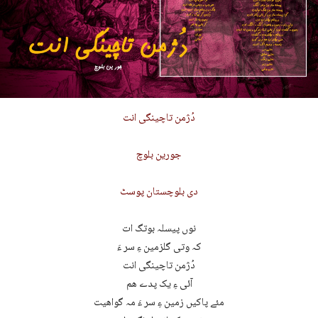
دُژمن تاچینگی انت
جورین بلوچ
دی بلوچستان پوسٹ
نوں پیسلہ بوتگ ات
کہ وتی گلزمین ءِ سر ءَ
دُژمن تاچینگی انت
آئی ءِ یک پدے ھم
مئے پاکیں زمین ءِ سر ءَ مہ گواھیت