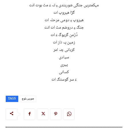
مہکمتریں جنگی شوربندی ءِ تہ ءَ مٹ بوت انت
گڑا ھیروپ ات
ھیروپ ءِ دومی مرحلہ ات
جنگ ءِ دروشم مٹ ات انت
دُژمن گریوگ ءَ ات
زمین پہ ناز ات
کربانی چہ امر
سیادی
پیری
کسانی
ءَ سر گوستگ ات
جورین بلوچ
TAGS