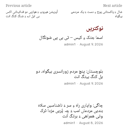
Previous article
Next article
شال ءَ پاکستانی پوج ءِ دست ءَ یک مردمے
آپریشن ھیروپ ءَ ھواریں دو فدائینانی اکس
بیگواہ
بی ایل اے ءَ شنگ کتگ انت
نوکتریں
اسما جتک ءِ کیس – ٹی بی پی شونگال
admin1
-
August 9, 2026
بلوچستان: پنچ مردم زورانسری بیگواہ، دو
یل کنگ بیتگ انت
admin1
-
August 9, 2026
چاگی: واپاری راہ ءِ سر ءَ ناشناسیں سلاہ
بندیں مردماں امب ءَ چہ پُریں مزدا ٹرک
وتی ھمراھی ءَ برتگ اَنت
admin1
-
August 8, 2026