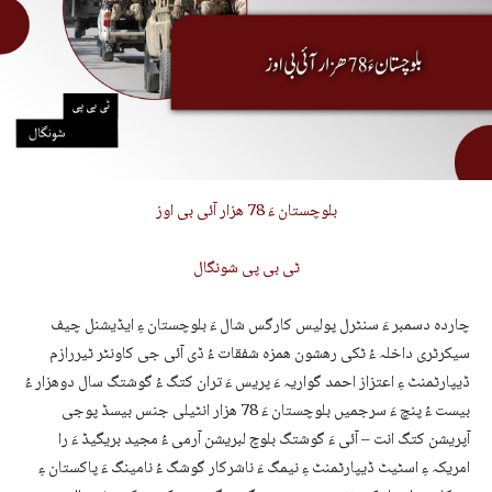
بلوچستان ءَ 78 ھزار آئی بی اوز
ٹی بی پی شونگال
چاردہ دسمبر ءَ سنٹرل پولیس کارگس شال ءَ بلوچستان ءِ ایڈیشنل چیف
سیکرٹری داخلہ ءُ ٹکی رھشون ھمزہ شفقات ءُ ڈی آئی جی کاونٹر ٹیررازم
ڈیپارٹمنٹ ءِ اعتزاز احمد گواریہ ءَ پریس ءَ تران کتگ ءُ گوشتگ سال دوھزار ءُ
بیست ءُ پنچ ءَ سرجمیں بلوچستان ءَ 78 ھزار انٹیلی جنس بیسڈ پوجی
آپریشن کتگ انت – آئی ءَ گوشتگ بلوچ لبریشن آرمی ءُ مجید بریگیڈ ءَ را
امریکہ ءِ اسٹیٹ ڈیپارٹمنٹ ءِ نیمگ ءَ ناشرکار گوشگ ءُ نامینگ ءَ پاکستان ءِ