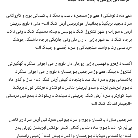
ھمے ماہ ءَ نوشکی ءُ ھمے وڑ ستمبر ءَ دشت ءِ دمگ ءَ پاکستانی پوج ءِ کاروانانی
سر ءَ مجید بریگیڈ ءِ پدائیناں ھونریچیں اُرش کتگ انت- مئی ءَ بلوچ لبریشن
آرمی ءَ سوراب ءِ شھر کنٹرول کتگ ءُ پولیس ءِ سِلاہ دستیگ کتگ ءُ وتی تاکت
برجاہ کتگ ءُ اے شھر بازیں اداراں داں وتی جاڑیگی برجاہ داشتگ، چوشکہ
ریاستی رٹ ءِ واستا سنجیدگی ءِ سر ءَ جُستے ءِ چیدگ انت-
اگست ءَ زھری ءِ تھسیل بازیں روچاں داں بلوچ راجی آجوئی سنگر ءِ گھگیرانی
کنٹرول ءَ بیتگ، ھمے وڑ سرجمیں بلوچستان ءَ بلوچ راجی آجوئی سنگر ءَ
پاکستانی پوج ءِ سر ءَ یک سد ءُ پنجاہ ءَ گیش اُرش کتگ انت- سال ءِ گڈی ماہ
ءَ بلوچ لبریشن فرنٹ ءِ سدو آپریشن بٹالین ءَ نوکنڈی ءَ فرنٹئر کور ءَ بریگیڈ
ھیڈ کوارٹر ءِ سر ءَ اُرش کتگ، چریشی ءَ سیندک ءُ ریکوڈک ءَ بندوکیں درملکی
انجینئر نشانگ کتگ انت-
سرجمیں سال ءَ پاکستان ءِ پوج ءِ سر ءَ بیوکیں ھترناکیں اُرش سرکاری ٹاھاں
بے بُن کن انت ءُ بلوچ سلاہ بندیں گلانی گیش بوتگیں آپریشنل زوراں پدر
کنت- پاکستانی میڈیا ءَ بلوچستان ءِ اکس ءَ پیش کنت آ زمینی راستیاں