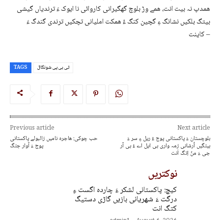
ھمدپ نہ بیت انت، ھمے وڑ بلوچ گھگیرانی کاروائی نا ایوک ءَ ترندیاں گیشی
بیتگ بلکیں نشانگ ءِ گچین کنگ ءُ ھمکت املیانی تچکیں ترندی گندگ ءَ
کاینت –
ٹی بی پی شونگال
TAGS
Previous article
Next article
بلوچستان ءَ پاکستانی پوج ءُ ریل ءِ سر ءَ
حب چوکی: ھاجرہ نامیں زالبولے پاکستانی
بیتگیں اُرشانی زمہ واری بی ایل اے ءُ بی آر
پوج ءَ آوار جتگ
جی ءَ منّ اِتگ اَنت
نوکتریں
کیچ: پاکستانی لشکر ءَ چاردہ اگست ءِ
درگت ءَ شھریانی بازیں گاڑی دستیگ
کتگ انت