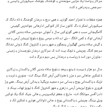
سرکار ءِ واستا یک مزنیں سوبمندی ءِ گوشتگ، چوشکہ سیکیورٹی پالیسی ءِ
سرجمی ءِ پدراھی ءَ کنت-
ھمزہ شفقات ءُ اعتزار احمد گواریہ ءَ ھمے درچ ءَ درشان گوشتگ ءُ ٹاہ داتگ کہ
سیکیورٹی لشکر ءُ دگہ کانون ساز کار کنوکیں ادارھانی جوانتریں گچینی
گامگیجانی سبب ءَ ھمے گوزوکیں سال ءَ آجوئی دوستیں سلاہ بندیں گلانی
اُرشانی توک ءَ کمی اتکگ – بلے اے ٹاہ ءِ دومی روچ ءَ بلوچ لبریشن آرمی ءِ سَد
ءَ گیش سلاہ بندیں گھگیراں پنجگور ءِ شھر ءِ سر ءَ کنٹرول کتگ ءُ وتی نشانگ
سرجم کتگ، چریشی ءَ تچک بیت انت کہ سرکاری درشان بلوچستان ءِ زمینی
جاوراں دور انت ءُ ریاست ءِ درشاناں بس دیم ءَ برگ ءَ انت-
سال دو ھزار ءُ بیست ءُ پنچ ءِ وھد ءَ بلوچ سلاہ بندیں گلاں پاکستان ءِ زرکاری
ءُ لشکری جاھانی سر ءَ مزن ءُ ھترناکیں اُرش کنگ بیتگ انت- جنوری ءَ تربت ءِ
نزیک ءَ پاکستانی پوج ءِ بسانی سر ءَ مجید بریگیڈ ءِ پدائی اُرش بیتگ ، ھمے وڑ
فروری ءَ بلوچ لبریشن آرمی ءَ زھری ءِ شھر کنٹرول کتگ ءُ لیویز تھانہ، بینک ءُ
نادرا آفس سوتکگ انت- مارچ ءَ جعفر ایکسپریس ءِ ھائی جیک کنگ یک نوکیں
ویلے بیتگ، چریشی ءَ پاکستانی پوج ءَ جانی تاوانانی ھواری ءَ لشکری تَک ءَ
گوستانکی پروشی ءِ چِست کنگ کپتگ-