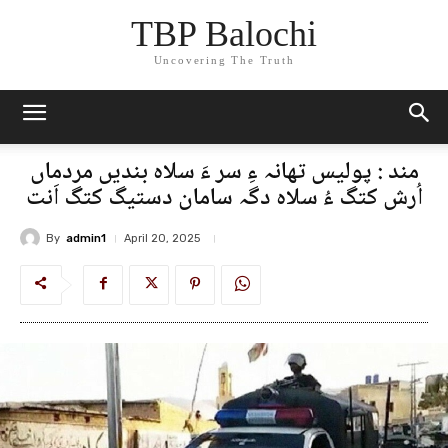
TBP Balochi
Uncovering The Truth
مند : پولیس تھانہ ءِ سر ءَ سلاہ بندیں مردماں
اُرش کتگ ءُ سلاہ دگہ سامان دستیگ کتگ اَنت
By
admin1
April 20, 2025