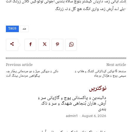
اِنت، آیانی زمہ داریاں گیشتر بلوچ سلاہ بندیں آجوئی لوٹوکیں گلاں زرتگ اَنت
بلے اے اُرش زمہ واری انگت ھچ گل ءَ نہ زرتگ-
مند
TAGS
Previous article
Next article
سندھ: 6 نوکیں کینالزانی کشگ ءِ ھلاپ ءَ
دکی ءَ دروگیں میڑ ءَ دو مردمانی پجّار چہ
سیمی روچ ءَ ھڑتال برجاہ
بیگواھیں مردماں بیتگ اَنت
نوکتریں
دالبندین ءَ پاکستانی پوج ءِ گاڑیانی سر ءَ
اُرش، ھاران بُنجاھی شھدگ ءِ سر ءَ ناکہ
بندی
admin1
-
August 6, 2026