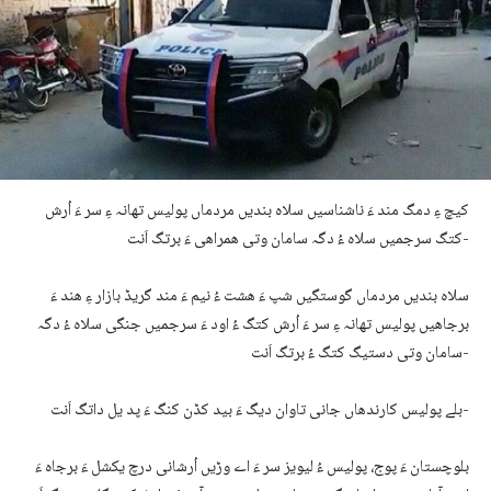
کیچ ءِ دمگ مند ءَ ناشناسیں سلاہ بندیں مردماں پولیس تھانہ ءِ سر ءَ اُرش
کتگ سرجمیں سلاہ ءُ دگہ سامان وتی ھمراھی ءَ برتگ اَنت-
سلاہ بندیں مردماں گوستگیں شپ ءَ ھشت ءُ نیم ءَ مند گریڈ بازار ءِ ھند ءَ
برجاھیں پولیس تھانہ ءِ سر ءَ اُرش کتگ ءُ اود ءَ سرجمیں جنگی سلاہ ءُ دگہ
سامان وتی دستیگ کتگ ءُ برتگ اَنت-
بلے پولیس کارندھاں جانی تاوان دیگ ءَ بید کڈن کنگ ءَ پد یل داتگ اَنت-
بلوچستان ءَ پوج، پولیس ءُ لیویز سر ءَ اے وڑیں اُرشانی درچ یکشل ءَ برجاہ ءَ