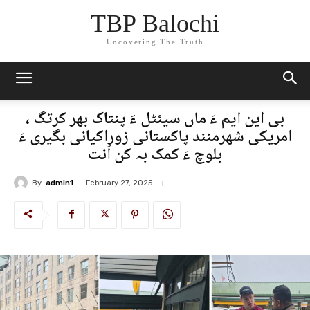
TBP Balochi
Uncovering The Truth
بی این ایم ءَ ماں سیئٹل ءَ پنتاک بھر کرتگ ،
امریکی شھرمنند پاکستانی زوراکیانی بگیری ءَ
بلوچ ءَ کمک بہ کن اَنت
By
admin1
February 27, 2025