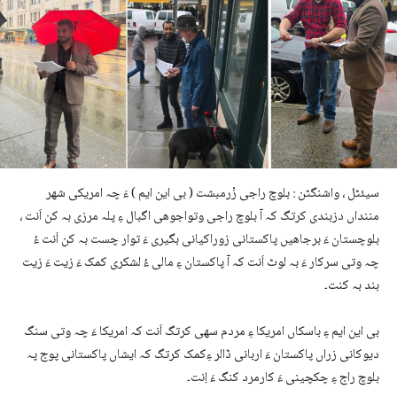
سیئٹل ، واشنگٹن : بلوچ راجی زْرمبشت ( بی این ایم ) ءَ چہ امریکی شھر
مننداں دزبندی کرتگ کہ آ بلوچ راجی وتواجوھی اگبال ءِ پلہ مرزی بہ کن اَنت ،
بلوچستان ءَ برجاھیں پاکستانی زوراکیانی بگیری ءَ توار چست بہ کن اَنت ءُ
چہ وتی سرکار ءَ بہ لوٹ اَنت کہ آ پاکستان ءِ مالی ءُ لشکری کمک ءَ زیت ءَ زیت
بند بہ کنت۔
بی این ایم ءِ باسکاں امریکا ءِ مردم سھی کرتگ اَنت کہ امریکا ءَ چہ وتی سنگ
دیوکانی زراں پاکستان ءَ اربانی ڈالر ءِکمک کرتگ کہ ایشاں پاکستانی پوج پہ
بلوچ راج ءِ چکچینی ءَ کارمرد کنگ ءَ اِنت۔