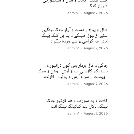
جنگ بیتگ : تربت ءُ شال ءَ سیکیورٹی
شیوار کتگ
admin1
-
August 7, 2026
شال ءَ پوج ءِ دست ءَ آوار جنگ بیتگیں
سئیں زالبول ھپتگے ءَ پد یل کنگ بیتگ
انت، چہ کراچی ءَ سَے ورناہ بیگواہ
admin1
-
August 7, 2026
چاگی ءَ مال بردار بس گوں ڈرائیور ءَ
دستیگ، گاڑیانی سر ءَ اُرش، بولان ءَ چیک
پوسٹ ءِ سر ءَ اُرش ءَ پولیس کارندہ...
admin1
-
August 7, 2026
کلات ءَ پد سوراب ءَ ھم کرفیو جنگ
بیتگ، دکان بند کنائینگ بیتگ انت
admin1
-
August 7, 2026