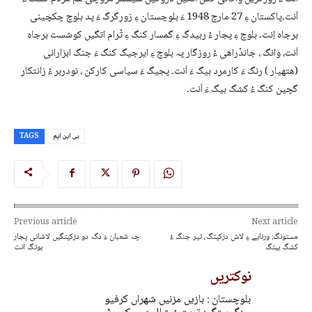
اَنت۔پاکستان ءِ 27 مارچ 1948 ءَ بلوچستان ءِ زورگرگ ءَ پد بلوچ چکچینی
برجاہ اِنت۔ بلوچ ءِ پجار ءُ ربیدگ ءِ گمسار کنگ ءِ تْرام اتگیں کوشست برجاہ
اَنت، وانگ ، جاندْراھی ءُ روزگار پہ بلوچ ءِ ایرجیگ کنگ ءَ جنگ ابزارانی
(ھتھیار ) رنگ ءَ کارمرد بیگ ءَ اَنت۔ پجیگ ءَ سیاسی کارکن ، نودربر ءُ زانتکار
گچین کنگ ءُ کشگ بیگ ءَ اَنت۔
بی این ایم
TAGS
Previous article
Next article
مستونگ: ورنایے ءِ لاش دزکپتگ، تیر جنگ ءُ
چہ شعبان ءَ دگہ دو دزکپتگیں لاشانی پجار
کشگ بیتگ
بوتگ انت
نوکتریں
بلوچستان : بازیں مزنیں شھراں کرفیو