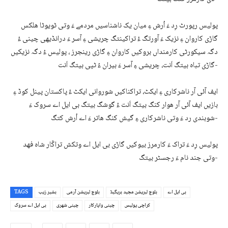
پولیس رپورٹ رِد ءَ اُرش ءِ میان یک ناشناسیں مردمے ءَ وتی ٹویوٹا ھلکس
گاڑی کاروان ءِ نزیک ءَ آورتگ ءُ تراکینتگ چریشی ءِ آسر ءَ درانڈیھی چینی ءُ
دگہ سیکورٹی کارمنداں بروکیں کاروان ءِ گاڑی رینجرز ، پولیس ءُ دگہ نزیکیں
گاڑی تباہ بیتگ اَنت، چریشی ءِ آسر ءَ بیران ءُ ٹپی بیتگ اَنت-
ایف آئی آر ناشرکاری ءِ ایکٹ، تراکناکیں شوروانی ایکٹ ءُ پاکستان پینل کوڈ ءِ
بازیں ایف آئی آر ھوار کنگ بیتگ اَنت ءُ گوشگ بیتگ بی ایل اے سروک ءَ
شوبندی رد ءَ وتی ناشرکاری ءِ گیش کنگ ھاتر ءَ اے اُرش کتگ-
پولیس رِد ءَ تراک ءَ کارمرز بیوکیں گاڑی بی ایل اے وتکش تراکّار شاہ فھد
وتی جند نام ءَ رجسٹر بیتگ-
بی ایل اے
بلوچ لبریشن مجید بریگیڈ
بلوچ لبریشن آرمی
بشیر زیب
TAGS
کراچی پولیس
چینی واپارکار
چینی شھری
بی ایل اے سروک