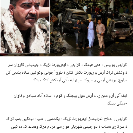
کراچی پولیس ءَ ھمے ھپتگ ءَ کراچی ءَ ایئرپورٹ نزیک ءَ چینیانی کاروان سر
ءَ وتکش تراک اُرش ءِ رپورٹ نکش کنان ءَ بلوچ آجوئی لوٹوکیں سلاہ بندیں گل
بلوچ لبریشن آرمی ءِ سروک سر ءَ ایف آئی آر نکش کنگ بیتگ-
ایف آئی آر ءِ متن رِد ءَ اُرش مول بیجنگ ءِ گوم ءَ اسلام آباد سیادی ءِ تاوان
دیگی بیتگ-
کراچی ءِ جناح انٹرنیشنل ایئرپورٹ نزیک ءَ یکشمبے ءِ شپ ءَ بیتگیں بمب تراک
ءَ سرکاری ھساب ءَ دو چینی شھریاں ھوار سے مردم مرگ وھدے کہ دہ ٹپی