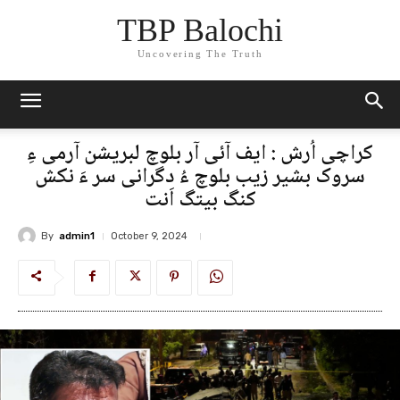
TBP Balochi
Uncovering The Truth
کراچی اُرش : ایف آئی آر بلوچ لبریشن آرمی ءِ
سروک بشیر زیب بلوچ ءُ دگرانی سر ءَ نکش
کنگ بیتگ اَنت
By
admin1
October 9, 2024