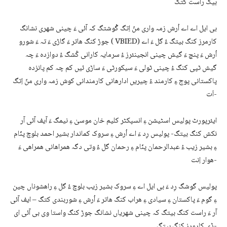
بیگ راست کتگ
بی ایل اے اے اُرش زمہ واری منّ اِتگ گْوشتگ کہ آئی ءَ چینی شھری نشانگ
جوڑ کنگ ھاتر ءَ گاڑی ءَ تہ ءَ شورو ( VBIED) کارمرز کنگ بیتگ ءُ گل ءَ اے
اُرش ءَ پنچ ءَ گیش چینی انجینئرز ءُ سرمایہ کارانی کُشگ ءُ دوازدہ ءَ چہ
گیش ٹپی کنگ ءُ چینی ٹولی ءَ سیکورٹی ءَ ساڑی ئیں کم چہ کم پانزدہ
پاکستانی پوج ءِ کارمند ءُ چیریں ادارھانی کارمندانی کوش زمہ واری منّ اِتگ
اَت-
ایئرپورٹ پولیس اسٹیشن ءِ انسپکٹر کلیم خان موسیٰ ءِ نیمگ ءَ آیف آئی آر
نکش کنگ بیتگ- پولیس رِد ءَ اے اُرش ءِ سروک کماندار بشیر احمد بلوچ پنّام
ءِ بشیر زیب ءُ عبدالرحمان پنّام ءِ رحمان گل ءُ وتی دگہ ھمراھانی ھمراھی ءَ
ھوار اِنت-
پولیس گوشگ رِد ءَ بی ایل اے ءِ سروک بشیر زیب بلوچ ءُ گل ءِ راھشوناں چین
ءِ گوم ءَ پاکستان ءِ سیادی ءِ ھراب کنگ ھاتر ءَ اُرش ءِ شوربندی کتگ – ایف آئی
آر ءَ راست کنگ بیتگ کہ چینی شھریاں نشانگ جوڑ کنگ واستا وی بی آئی ای
ڈی کارمرز کنگ بیتگ-