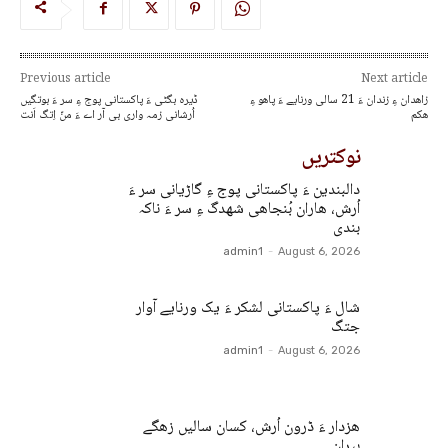
Previous article
Next article
زاھدان ءِ زندان ءَ 21 سالی ورنایے ءَ پاھو ءِ
ڈیرہ بگٹی ءَ پاکستانی پوج ءِ سر ءَ بوتگیں
ھکم
اُرشانی زمہ واری بی آر اے ءَ منّ اِتگ اَنت
نوکتریں
دالبندین ءَ پاکستانی پوج ءِ گاڑیانی سر ءَ
اُرش، ھاران بُنجاھی شھدگ ءِ سر ءَ ناکہ
بندی
admin1
-
August 6, 2026
شال ءَ پاکستانی لشکر ءَ یک ورنایے آوار
جتگ
admin1
-
August 6, 2026
ھزدار ءَ ڈرون اُرش، کسان سالیں زھگے
بیران