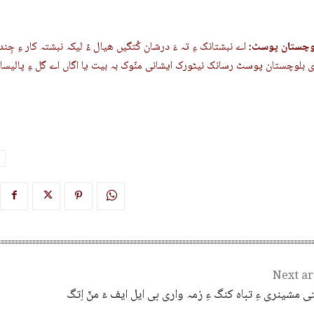
وچستان پوسٹ:
اے نبشتانک ءِ تہ ءَ درشان کُتگیں ھیال ءُ لیکہ نبشتہ کار ءِ جِندئی
Next ar
ی مشینری ءِ تباہ کنگ ءِ زمہ واری بی ایل ایف ءَ منّ اِتگ