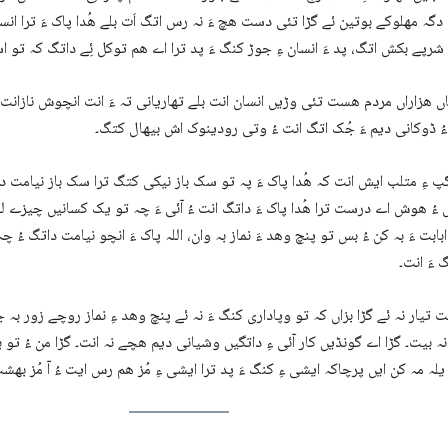
￶دگہ مھلوکے بوتین ئے گڑا تئی دست ھچ ءَ نہ رس اتگ اَت بلے ھُدا پاک ءَ ترا ان
شرپے بکش اتگ، پد ءَ انسان ءِ جوڑ کنگ ءَ پد ترا اے ھم توکل ئِے￸ داتگ کہ تو 
اں ھزاراں مردم ھست تئی وڑیں انسان انت بلے تھاریانی تہ ءَ انت انچوش نازانت 
 ڈوکانی دیم ءَ جُک اتگ انت ءُ وتی رودینوک اش بیھال کتگ۔
پ ءِ متلب ایش انت کہ ھُدا پاک ءَ پہ تو سک باز نیکی کتگ ترا سک باز نیامت 
 ءُ ھوش اے درست ترا ھُدا پاک ءَ داتگ انت ءُ آئی ءَ چہ تو یک کسانیں چیزے ل
 ابابت ءَ بہ کن ءُ بس تو پنچ وھد ءَ نماز بہ وان، اللہ پاک ءَ انچو نیامت داتگ ءُ چ
گ ءَ انت۔
ت تیار نہ ئے گڑا بزاں کہ تو وپاداری کنگ ءَ نہ ئے پنچ وھد ءِ نماز روچے زور بہ
 بیت۔ گڑا اے گونڈیں کار آئی ءِ داتگیں وشیانی دیم ھچے نہ انت۔ گڑا من ءُ تو 