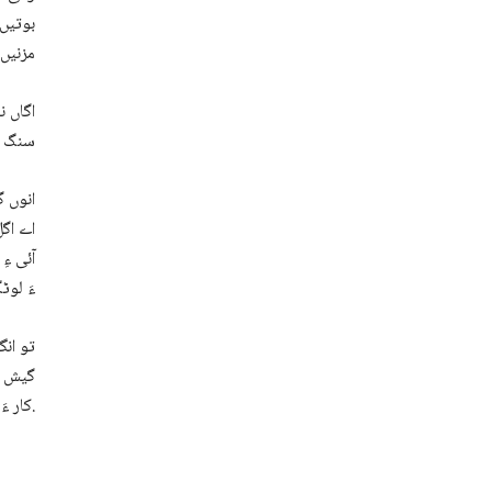
بوتیں 
مزنیں 
اگاں ن
سنگ ءُ
انوں گ
اے اگل
آئی ءِ
ءَ لوٹ
تو انگ
گیش نہ
کار ءَ یلہ مہ کن ایں پرچاکہ ایشی ءِ کنگ ءَ پد ترا ایشی ءِ مُز ھم رس ایت ءُ آ مُز بھشت انت.