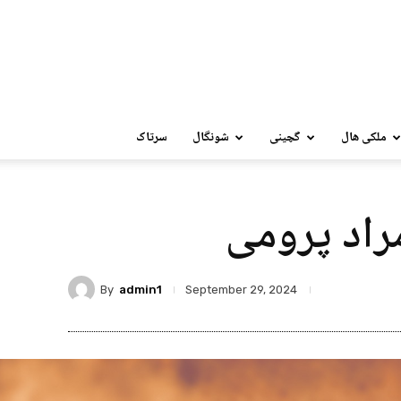
ملکی ھال
گچینی
شونگال
سرتاک
راد پرومی
By
admin1
September 29, 2024