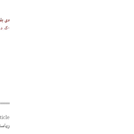
دی بل
کہ دی بلوچستان پوسٹ رسانک نیٹورک ایشانی منّوک بہ بیت یا اگاں اے گل ءِ پالیسانی درشانی اِنت-
ticle
ریاست