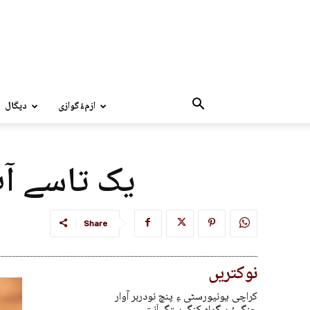
ازمءُگوازی
دپگال
یک تاسے آپ
Share
نوکتریں
کراچی یونیورسٹی ءِ پنچ نودربر آوار