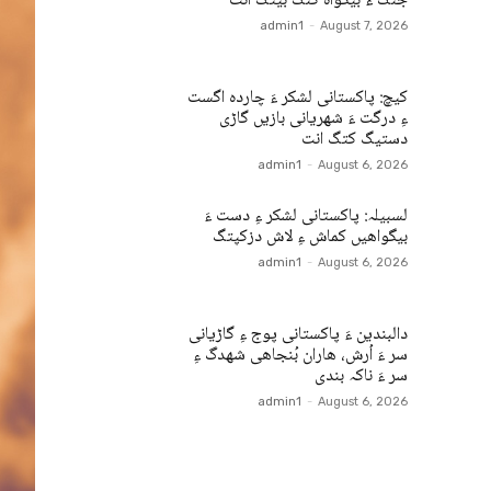
جنگ ءُ بیگواہ کنگ بیتگ اَنت
admin1
-
August 7, 2026
کیچ: پاکستانی لشکر ءَ چاردہ اگست
ءِ درگت ءَ شھریانی بازیں گاڑی
دستیگ کتگ انت
admin1
-
August 6, 2026
لسبیلہ: پاکستانی لشکر ءِ دست ءَ
بیگواھیں کماش ءِ لاش دزکپتگ
admin1
-
August 6, 2026
دالبندین ءَ پاکستانی پوج ءِ گاڑیانی
سر ءَ اُرش، ھاران بُنجاھی شھدگ ءِ
سر ءَ ناکہ بندی
admin1
-
August 6, 2026