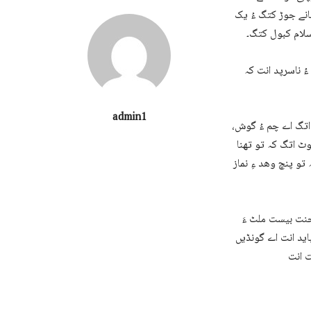
سانے جوڑ کتگ ءُ یک
اسلام کبول کتگ۔
ءُ ناسرپد انت کہ
admin1
داتگ اے چم ءُ گوش،
وٹ اتگ کہ تو تھنا
ہ تو پنچ وھد ءِ نماز
 جنت بیست ملٹ ءَ
باید انت اے گونڈیں