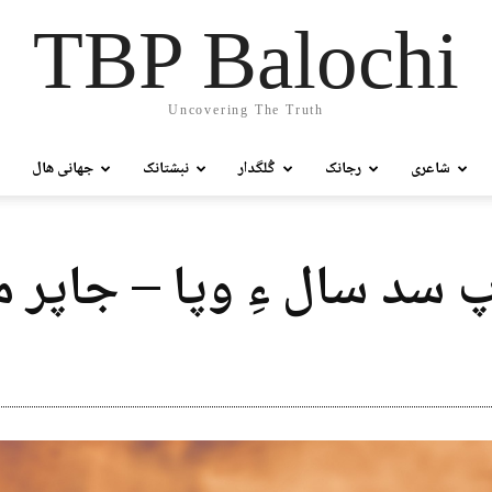
TBP Balochi
Uncovering The Truth
شاعری
رجانک
گُلگدار
نبشتانک
جھانی ھال
 سد سال ءِ وپا – جاپر م