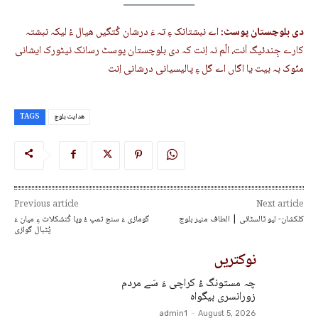
دی بلوچستان پوسٹ:
اے نبشتانک ءِ تہ ءَ درشان کُتگیں ھیال ءُ لیکہ نبشتہ
کارے جِندئیگ اَنت، الّم نہ اِنت کہ دی بلوچستان پوسٹ رسانک نیٹورک ایشانی
منّوک بہ بیت یا اگاں اے گل ءِ پالیسیانی درشانی اِنت
ھدایت بلوچ
TAGS
Previous article
Next article
کلکشان- لیو ٹالسٹائی | الطاف منیر بلوچ
گومازی ءَ سنج تمپ ءُ وپا کُنشکلات ءِ میان ءَ
پُٹبال گوازی
نوکتریں
چہ مستونگ ءُ کراچی ءَ سَے مردم
زورانسری بیگواہ
admin1
-
August 5, 2026