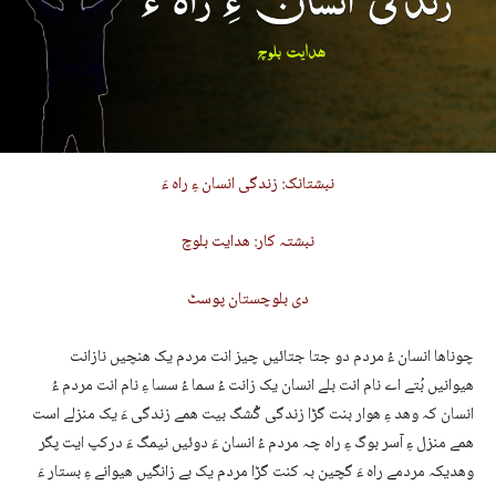
نبشتانک: زندگی انسان ءِ راہ ءَ
نبشتہ کار: ھدایت بلوچ
دی بلوچستان پوسٹ
چوناھا انسان ءُ مردم دو جتا جتائیں چیز انت مردم یک ھنچیں نازانت
ھیوانیں بُتے اے نام انت بلے انسان یک زانت ءُ سما ءُ سسا ءِ نام انت مردم ءُ
انسان کہ وھد ءِ ھوار بنت گڑا زندگی گُشگ بیت ھمے زندگی ءَ یک منزلے است
ھمے منزل ءِ آسر بوگ ءِ راہ چہ مردم ءُ انسان ءَ دوئیں نیمگ ءَ درکپ ایت پگر
وھدیکہ مردمے راہ ءَ گچین بہ کنت گڑا مردم یک بے زانگیں ھیوانے ءِ بستار ءَ