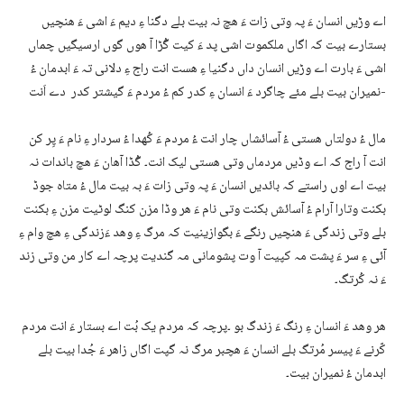
اے وڑیں انسان ءَ پہ وتی زات ءَ ھچ نہ بیت بلے دگنا ءِ دیم ءَ اشی ءَ ھنچیں
بستارے بیت کہ اگاں ملکموت اشی پد ءَ کیت گُڑا آ ھوں گوں ارسیگیں چماں
اشی ءَ بارت اے وڑیں انسان داں دگنیا ءِ ھست انت راج ءِ دلانی تہ ءَ ابدمان ءُ
نمیران بیت بلے مئے چاگرد ءَ انسان ءِ کدر کم ءُ مردم ءَ گیشتر کدر دے اَنت-
مال ءُ دولتاں ھستی ءُ آسائشاں چار انت ءُ مردم ءَ کُھدا ءُ سردار ءِ نام ءَ پِر کن
انت آ راج کہ اے وڈیں مردماں وتی ھستی لیک انت۔ گُڈا آھان ءَ ھچ باندات نہ
بیت اے اوں راستے کہ بائدیں انسان ءَ پہ وتی زات ءَ بہ بیت مال ءُ متاہ جوڈ
بکنت وتارا آرام ءُ آسائش بکنت وتی نام ءَ ھر وڈا مزن کنگ لوٹیت مزن ءِ بکنت
بلے وتی زندگی ءَ ھنچیں رنگے ءَ بگوازینیت کہ مرگ ءِ وھد ءَزندگی ءِ ھچ وام ءِ
آئی ءِ سر ءَ پشت مہ کپیت آ وت پشومانی مہ گندیت پرچہ اے کار من وتی زند
ءَ نہ کُرتگ۔
ھر وھد ءَ انسان ءِ رنگ ءَ زندگ بو ۔پرچہ کہ مردم یک بُت اے بستار ءَ انت مردم
کّرنے ءَ پیسر مُرتگ بلے انسان ءَ ھچبر مرگ نہ گپت اگاں زاھر ءَ جُدا بیت بلے
ابدمان ءُ نمیران بیت۔