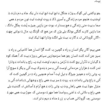
بیت۔
چو وکشی ایں گوک ءِ وڑ ءَ جنگل ءَ تچ ایت تچ ایت داں یک جاہ ءِ دم بارت ءُ
اوشتیت ھنچو مردم زندگی ءِ آسری ڈک ءَ روت اوشت ایت نون مردم ءَ ھمے
سما ء بیت منی زندگی ءَ ھچ بستار نہ بوت من بازیں چیزے پُشت چگل داتگ ۔
منا بازیں کارے گنگی بوتگ بلے بژن کہ من ھچ کہ کُرتگ پہ مال ءُ دولتے جِھت
اگاں کُروڈانی تہ ءَ گار بہ بیت بلے انگت وتارا تھنا لیک ایت-
ھمے پیم اگاں پگر انسان ءِ راہ ءَ گچین بہ کنت گُڑا انسان ھما کامیابی ءِ راہ ءَ
سپر جن اَنت کنت انسان چو ھما سرمچاریں سپاھی ءِ وڑ ءَ بیت کہ آ ھمک کوہ
ءُ گیابان ءَ ڈڈّراں پچ کنت ءُ دُژمن ءِ دیم ءَ اوشت ایت پہ راج ءِ باندات ءَ وتارا
ندر کنت ءُ ھزاران مردمانی اوست آئی ءِ سر ءَ بندوک بیت آئی ءِ پگر ءُ سوچ آرا
پہ وتی زات ءَ ھچبر جیڑگ ءَ نیل ایت آ مدام ھنچیں راہ ءُ در گچین کنت کہ
آئی ءَ راج وتی باندات ءَ بہ روت ءُ سر بیت ھمے راج ءِ وشھالی ءُ باندات آئی ءِ
منزل جوڈ بیت ھمے راھاں وت پہ وتی زات ءَ ھچ آرام ءُ آسائش نہ گندیت بلے
ھمے راج ءِ دلانی تہ ءَ اشی ءِ واستا ھما مھر ءُ دوستی کہ جوڑ بیت ھمے مھر ءُ
دوستی چہ کُروڈانی ھساب ءِ زر ءُ متاہ ءَ دیم ءَ تر انت۔