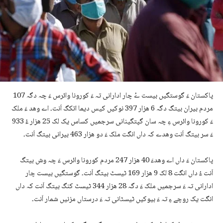
پاکستان ءَ گوستگیں بیست ےُ چار ادارانی تہ ءَ کورونا وائرس ءَ چہ دگہ 107
مردم بیران بیتگ دگہ 6 ھزار 397 نوکیں کیس دیما اتکگ اَنت۔ اے وھد ءَ ملک
ءَ کورونا وائرس ءِ چہ سان گپتگینانی سرجمیں کساس یک لک 25 ھزار ءُ 933
ءَ سر بیتگ اَنت وھدے کہ داں انگت ملک ءَ دو ھزار 463 بیرانی بیتگ اَنت۔
پاکستان ءَ داں اے وھدءَ 40 ھزار 247 مردم کورونا وائرس ءَ چہ وش بیتگ
اَنت ءُ داں انگت 8 لک 9 ھزار 169 ٹیسٹ بیتگ اَنت۔ گوستگیں بیست چار
ادارانی تہ ءَ سرجمیں ملک ءَ دگہ 28 ھزار 344 ٹیسٹ کنگ بیتگ اَنت کہ داں
انگت یک روچے ءِ تہ ءَ بیوکیں ٹیسٹانی تہ ءَ درستاں مزنیں شمار اَنت۔