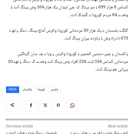
کساس 6 ھزار 699 ءَ سر بیتگ کہ چی ایشاں یک ھزار 164 وش بیتگ اَنت ءُ
وھدے 64 مردم کورونا ءَ کُشتگ اَنت۔
گلگت بلتستان ءَ یک ھزار 30 مردمانی کورونا وائرس آماچ بیتگ۔ دمگ ءِ تھ ءَ
673 نادراہ وش ءُ پانزدہ بیران بیتگ اَنت۔
پاکستان ءِ چیر دستیں کشمیر ءَ کورونا وائرس ءِ وبا ءَ چہ سان گپتگیں
مردمانی کساس 534 اِنت، 234 افراد وش بیتگ اَنت وھدے کہ دمگ ءِ تھءَ 10
بیرانی ھم بیتگ اَنت۔
وائرس
کورونا
پاکستان
TAGS
Previous article
Next article
کیچ ءِ دمگ دشت ءَ ایف سی ءِ چوکی ءِ سر ءَ
بلوچستان ءِ دمگ بلیدہ ءِ ھنکین الندور ءَ