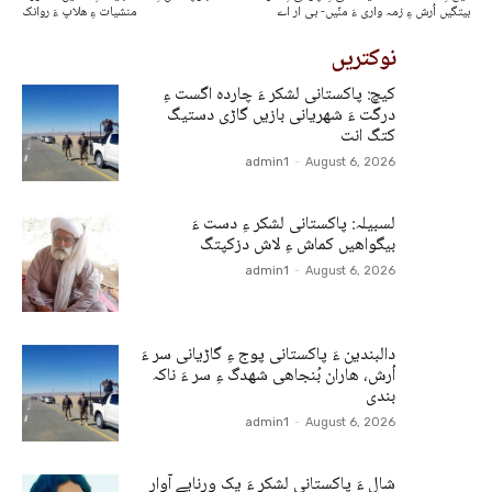
بیتگیں اُرش ءِ زمہ واری ءَ منّیں- بی ار اے
منشیات ءِ ھلاپ ءَ روانک
نوکتریں
کیچ: پاکستانی لشکر ءَ چاردہ اگست ءِ
درگت ءَ شھریانی بازیں گاڑی دستیگ
کتگ انت
admin1
-
August 6, 2026
لسبیلہ: پاکستانی لشکر ءِ دست ءَ
بیگواھیں کماش ءِ لاش دزکپتگ
admin1
-
August 6, 2026
دالبندین ءَ پاکستانی پوج ءِ گاڑیانی سر ءَ
اُرش، ھاران بُنجاھی شھدگ ءِ سر ءَ ناکہ
بندی
admin1
-
August 6, 2026
شال ءَ پاکستانی لشکر ءَ یک ورنایے آوار