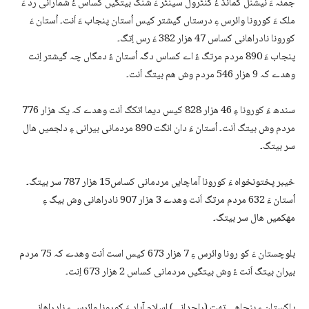
جمئہ ءَ نیشنل کمانڈ ءُ کنٹرول سینٹر ءَ شنگ بیتگیں کساس ءُ شمارانی رد ءَ
ملک ءَ کورونا وائرس ءِ درستاں گیشتر کیس اُستان پنجاب ءَ اَنت۔ اُستان ءَ
کورونا نادراھانی کساس 47 ھزار 382 ءَ رس اِتگ۔
پنجاب ءَ 890 مردم مرتگ ءُ اے کساس دگہ اُستان ءُ دمگاں چہ گیشتر اِنت
وھدے کہ 9 ھزار 546 مردم وش ھم بیتگ اَنت۔
سندھ ءَ کورونا ءِ 46 ھزار 828 کیس دیما اتکگ اَنت وھدے کہ یک ھزار 776
مردم وش بیتگ اَنت۔ اُستان ءَ دان انگت 890 مردمانی بیرانی ءِ دلجمیں ھال
سر بیتگ۔
خیبر پختونخواہ ءَ کورونا آماچایں مردمانی کساس15 ھزار 787 سر بیتگ۔
اُستان ءَ 632 مردم مرتگ اَنت وھدے 3 ھزار 907 نادراھانی وش بیگ ءِ
مھکمیں ھال سر بیتگ۔
بلوچستان ءَ کو رونا وائرس ءِ 7 ھزار 673 کیس است اَنت وھدے کہ 75 مردم
بیران بیتگ اَنت ءُ وش بیتگیں مردمانی کساس 2 ھزار 673 اِنت۔
پاکستان ءِ بنجاھی تھت (راجدانی) اسلام آباد ءَ کورونا وائرس ءِ نادراھانی