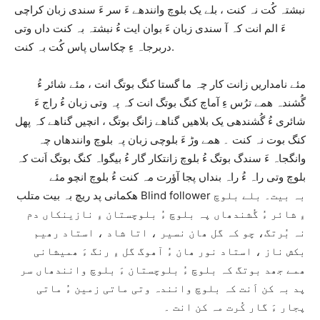
نبشتہ کُت نہ کنت ، بلے یک بلوچ وانندھے ءَ سر ءَ سندی زبان کراچی
ءَ الم انت کہ آ سندی زبان ءَ بوان ایت ءُ نبشتہ بہ کنت داں وتی
دربرجاہ ءِ چکاساں پاس کُت بہ کنت.
مئے نامداریں زانت کار چہ ما گستا کنگ بوتگ انت ، مئے شائر ءُ
گُشندہ ھمے ترُس ءِ آماچ کنگ بوتگ انت کہ پہ وتی زبان ءُ راج ءَ
شائری ءُ گُشندھی یک بلاھیں گناھے زانگ بوتگ ، انچیں گناھے کہ پھل
کنگ بوت نہ کنت ۔ ھمے وڑ ءَ بلوچی زبان پہ بلوچ وانندھاں چہ
وانگجاہ ءَ سندگ بوتگ ءُ بلوچ زانتکار گار ءُ بیگواہ کنگ بوتگ اَنت کہ
بلوچ وتی راہ ءُ راہ بنداں پجا آؤرت مہ کنت ءُ بلوچ انچو مئے
ھکمانی پد ریچ بہ بیت متلب Blind follower بہ بیت۔ بلے بلوچ
ءِ شائر ءُ گُشندھاں پہ بلوچ ءُ بلوچستان ءِ نازینکاں دم
نہ بُرتگ، چو کہ گل ھان نسیر ، اتا شاد ، استاد رھیم
بکش ناز ، استاد نور ھان ءُ آھوگ گل ءِ رنگ ءَ ھمیشانی
ھمے جھد بوتگ کہ بلوچ ءُ بلوچستان ءَ بلوچ وانندھاں سر
پد بہ کن اَنت کہ بلوچ وانندہ وتی ماتی زمین ءُ ماتی
پجار ءَ گار کُرت مہ کن انت ۔