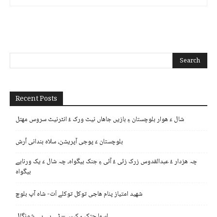
Recent Posts
شال ءَ ھوار بلوچستان ءِ بازیں جاھاں نیٹ ورک ءُ انٹرنیٹ سروس مھتل
بلوچستان ءَ پوجی آپریشن، سلاہ بندانی اُرش
چہ ھزدار ءُ عبدالقدوس زرک زئی ءُ آئی ءِ جنک بیگواہ، چہ شال ءَ یک ورنایے
بیگواہ
شھید امتیاز پنام ھاجی توکل توکلے اَت- شاہ آپ بلوچ
اسما جتک ءِ کیس – ٹی بی پی شونگال