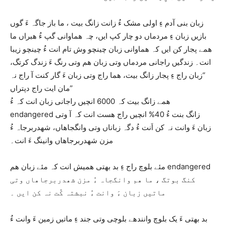
زبان بنی آدم ءِ اولی مشک ءُ زانت زانگ بیت ، ما باز جاگہ ءَ گوں
بازیں زبان ءِ مردماں دو چار کپ ایں، چہ ھماوانی گپ ءُ ھبراں ما
ھمے پجار کن ایں کہ ھماوانی زبان چینچو وش تام انت ءُ چینچو زیبا
انت۔ زندگیں راجانی مردماں وتی زبان ھم وتی رنگ ءَ زندگ کرتگ،
“زبان راج ءِ پجار زانگ بیت، ھما راج وتی زبان ءَ گار کنت آ راج نہ
مان ایت راج دپتراں”
ھمے زانگ بیت کہ 6000 انچیں راجانی زبان انت کہ ءُ
endangered زانگ بنت ءُ 40% انچیں راج ھست انت کہ آ وتی
زبان ءَ وانت نہ کن اَنت ءُ دگہ زباناں وتی وانگجاھاں، شھدربرجاہ ءُ
مزن شھدربرجاھاں وانینگ ءَ انت۔
مئے بلوچ راج ءِ بد بھتی ھمیش انت کہ مئے زبان ھم endangered
کنگ بوتگ ، ما ھم وانگجاہ ءُ مزن شھدربرجاھاں وتی
ماتیں زبان ءَ وانت ءُ نبشتہ کُت نہ کن ایں ۔
بد بھتی ءَ یک بلوچ وانندھے بلوچی وتی جند ءِ ماتیں زمین ءَ وانت ءُ