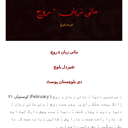
ماتی زبان ءِ روچ
شیردل بلوچ
دی بلوچستان پوسٹ
۲۱ اوستپاں (February ) ءَ سرجمیں دنیا ءَ ماتی زبان ءِ روچ
زانگ بیت، ھمُک راج پہ پھر ھمے روچ ءَ وتی ماتی زبان ءَ
دنیا ءِ دیم ءَ پجار کنت ءُ دنیا ءَ ھمے پیش دارگ لوٹ ایت
کہ مارا راجے ھست ، مارا وِش ءُ شاتیں زبانے ھست کہ ما
یک زندگیں ءُ وِش دلیں راجے اِیں ۔