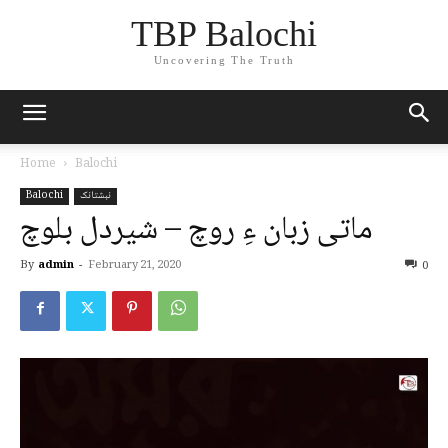
TBP Balochi
Uncovering The Truth
Home
Balochi
نبشتانک
Balochi
ماتی زبان ءِ روچ – شیردل بلوچ
By
admin
-
February 21, 2020
0