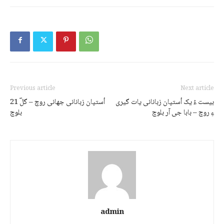
Previous article
Next article
بیست ءُ یک اُستپان زبانانی یات گیری
21 اُستپان زبانانی جھانی روچ – گلؔ
ءِ روچ – بابا جی آر بلوچ
بلوچ
admin