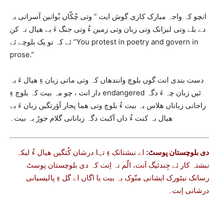
انچو کہ واجہ مبارک کازی گوش ایت “ ‏وتی چُکّاں بْوانین آسراتی بہ
دے بلے وتی لبزانک وتی زبان وتی زمین ءُ وتی جنگ ءَ بے هیال نہ کن
ئے کہ تو یک بلوچے ئے “You protest in poetry and govern in
prose.”
دست بندی انت گوں بلوچ وانندھاں کہ وتی ماتی زبان ءِ ھیال ءَ بہ
دار انت ، چو مہ بیت کہ بلوچ ءِ endangered ئیں زبان چہ ءَ دگہ
راجانی زباناں ھلاس بہ بیت ءُ بلوچ وتی ھما پجار آؤرتگیں زبان ءَ بے
ھیال بہ کنت ءُ داں آکبت دگہ زبانانی گلام جوڑ بہ بیت۔
دی بلوچستان پوسٹ:
اے نبشتانک ءِ تہا درشان کُتگیں ھیال ءُ لیکہ
نبشتہ کار ئے جِندئیگ اَنت، الّم نہ اِنت کہ دی بلوچستان پوسٹ
رسانک نیٹورک ایشانی منّوک بہ بیت یا اگاں اے گل ءِ پالیسیانی
درشانی اِنت۔