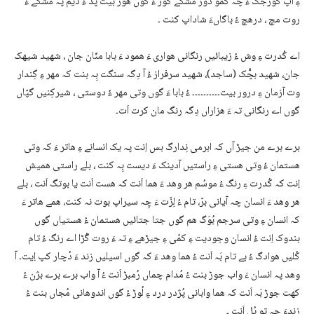
ءِ آپ گْورجک ءَ چہ کمو دور مشکے کَور ءَ گوں ھُور بیت پد ءَ دیم پہ مشکے ءَ
روت مچ ، درھچ ءُ باگاںءَ شاداپ کنت ۔
اے کُدرت ءِ وش ءُ زیبائیں رنگانی ھواری ءَ ھمود ءَ بابا منّان جان ، شھید شیھک
جان، شھید بچُّک (ساجد)، شھید سرفراز ءُ آ دِگہ سنگت بِہ بنت کہ مھر ءِ گِندار
وت آزمان ءِ درور بیت۔۔۔۔۔۔۔۔۔۔ ءُ بابا ءَ گوں وتی مھر ءُ دوستی ، شیرکِنیں گپّاں
گوں اے رنگانی تہ ءَ ھزاراں دِگہ رنگ مان کرت اَت۔
برے برے من جیڑ آں کہ ابرمی نِدارگ بس اِنت پہ یک انسانے ءِ ھاتر ءَ کہ وتی
ھستمان ءُ وتی ھستی ءِ راستیں آدینک ءَ دیست بِہ کنت ، بلے راستی ھمیش
اِنت کہ کُدرت ءِ رنگ ءُ موسُم ھر وھد ءَ ھما اَنت کہ ھست اَنت یا بوتگ اَنت ، بلے
ھر وھد ءَ انسان چہ آیانی برّ، تام ءُ لِزّت ءَ چِہ سیراپ بوت نہ کنت، ھمے ھاتر ءَ
کہ انسان ءِ وتی سرجم بُوَگ ھم گوں جتا جتائیں ھستمان ءُ ھستیاں گوں
بندوک اِنت ءُ انسان وجودیت ءِ کمّی ءِ جیڑھے ءِ تہ ءَ روت گُڑا اے رنگ ءُ تام
کُلیں ھوادگ ءُ بے تام بَہ اَنت ءُ ھما وھد ءَ کہ گوں اسیلیں زند ءَ دُچار کپ اِیت۔ آ
وھد پہ انسان ءَ واب جوڑ بنت ءُ مُدام چماں رُمبڑ اَنت ءُ آ واب برے برے بژن ءُ
کھت جوڑ بَہ اَنت کہ ھما وابانی پُژدر درد ءِ لُوڑ ءُ گوں اندوھانی مُجاں بنت ءُ
زندءَ چہ تو پُل اَنت ۔