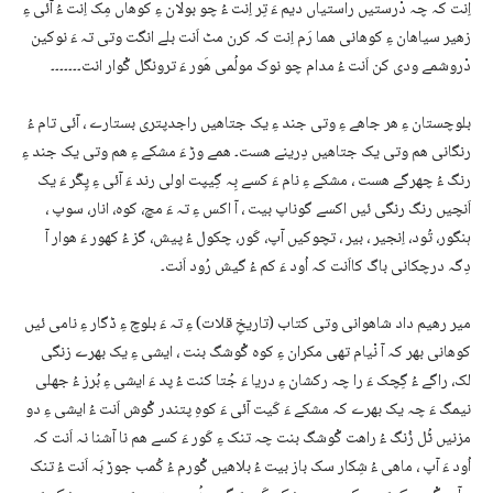
اِنت کہ چہ دْرستیں راستیاں دیم ءَ تِر اِنت ءُ چو بولان ءِ کوھاں مِک اِنت ءُ آئی ءِ
زھیر سیاھان ءِ کوھانی ھما رَم اِنت کہ کرن مٹ اَنت بلے انگت وتی تہ ءَ نوکین
دْروشمے ودی کن اَنت ءُ مدام چو نوک مولُمی ھَور ءَ ترونگل گْوار انت۔۔۔۔۔۔۔
بلوچستان ءِ ھر جاھے ءِ وتی جند ءِ یک جتاھیں راجدپتری بستارے ، آئی تام ءُ
رنگانی ھم وتی یک جتاھیں دِرینے ھست۔ ھمے وڑ ءَ مشکے ءِ ھم وتی یک جند ءِ
رنگ ءُ چھرگے ھست ، مشکے ءِ نام ءَ کسے بِہ گِیپت اولی رند ءَ آئی ءِ پِگّر ءَ یک
اَنچیں رنگ رنگی ئیں اکسے گوناپ بیت ، آ اکس ءِ تہ ءَ مچ، کوہ، انار، سوپ ،
ہنگور، تُود، اِنجیر ، بیر ، تچوکیں آپ، کَور، چکول ءُ پیش، گز ءُ کھور ءَ ھوار آ
دِگہ درچکانی باگ کااَنت کہ اُود ءَ کم ءُ گیش رُود اَنت۔
میر رھیم داد شاھوانی وتی کتاب (تاریخِ قلات) ءِ تہ ءَ بلوچ ءِ ڈگار ءِ نامی ئیں
کوھانی بھر کہ آ نْیام تھی مکران ءِ کوہ گْوشگ بنت ، ایشی ءِ یک بھرے زنگی
لک، راگے ءُ گِچک ءَ را چہ رکشان ءِ دریا ءَ جُتا کنت ءُ پد ءَ ایشی ءِ بُرز ءُ جھلی
نیمگ ءَ چہ یک بھرے کہ مشکے ءَ کَیت آئی ءَ کوہِ پتندر گْوش اَنت ءُ ایشی ءِ دو
مزنیں ٹُل زُنگ ءُ راھت گْوشگ بنت چہ تنک ءِ کَور ءَ کسے ھم نا آشنا نہ اَنت کہ
اُود ءَ آپ ، ماھی ءُ شِکار سک باز بیت ءُ بلاھیں گْورم ءُ کُمب جوڑ بَہ اَنت ءُ تنک