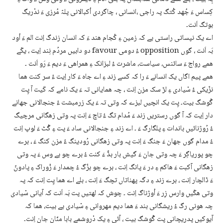
کِساس ءَ جُھد کُتگ پہ راجی ،انسانی ، چاگردی اُکبالانی پلہّ مُرزی ءَ ندْریگ
بوتگ اَنت۔
اے یک نپساتی راستی یے کہ زمین ءِ کُجام ھند ءَ کہ انسان زندگ اِنت الم ءَ اُود
دو دابیں مردُم نِند اِیت ، یکّے favour ءُ دومی opposition بَہ اَنت ، گوں
ھمے رواج ءَ سائنس، سیاست، ماشرت ءُ لبزانک ءِ ھمراھی ءَ دیم ءَ رَو اَنت ۔
ھمے پیم اگاں یک انسانے ءَ را کہ کسے زند ءِ اے جاہ ءَ کار اِیت ءُ سر کنت ھما
نزّیکی ءُ سْیادی ءِ لڑ سک مزن اِنت ، چہ ھمایانی تہ ءَ یک نامے کہ کَیت آ پِت
گْوشگ بیت۔ پِت یک انچیں لبزے کہ وتی تہ ءَ یک زرمبشت ءُ جنجالانی جھانے
دار اِیت کہ آ گوں رستریں زند ءَ مُدام تگ ءُ تاچ ءَ اِنت پہ وتی زھگانی مرچیگ
ءُ رُوژنائیں باندات ءِ پلگارگ ءَ ۔ اے زند ءِ جنجالانی ساد ءَ پت ءِ گُٹ ءَ لوپ اِنت
ءُ مدام گوں جھان ءَ جنگ ءَ اِنت پہ وتی زھگانی رُودینگ ءُ مزن کنگ ءَ ، برے
چو پوریاگِر ءَ چہ وتی جان ءَ گیش بار بڈّ ءَ کنت ءُ برے چو بے وس ءَ پہ وتی
زھگانی آکبت ءَ ھاکم ءِ در ءَ پانگ اِنت ، برے چو بزّگ ءُ چمدار ءَ زُوراک ءِ پادونّ
ءَ ڈالچار اِنت ، برے زند ءِ دگہ پھناتاں تچگ ءَ اِنت ، بلے اے ھما پِت اِنت کہ پہ
وتی ھکّیں وارس زِر ءَ اُوژناگ اِنت ۔ چوش کہ لھتیں پت بَہ اَنت کہ آیانی سْیادی
چہ ھونی رگ ءُ ریشگانی بند ءَ ھما دیم مھروانی ءِ سْیادی یے بیت، ھما کہ
آیوکیں پدریچانی پِت گْوشگ بیت ، آئی ءِ یک دْروشمے بابا منّان جان اِنت۔