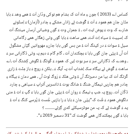
کساس اے (2013 ) جون ءِ ماہ اَت کہ بشام ھم نوکی ودّان اَت ءُ ھمے وھد ءَ بابا
منّان جان ھم ھمود ءَ اَت ءُ گْوشت ئِے زاناں مشکے ءِ چادر (آزمان) ءَ اِستُونے
شارے کہ وت ءَ پوش ایت ات ، ءُ جمراں وت ءَ گوں وشیانی اَرساں مینتگ اَت
کہ اِسپیت ءُ سیاہ اِت اَنت، ھمے ساھت ءَ بابا گوں وتی زھگاں ھمے رگامانی
سیل ءُ سوات ءَ در کپتگ اَت ءُ من بس گوں بابا جانءِ مھروانیں گپّاں مشکُول
اَت آں ءُ پپّی جان گوں بابا ءَ بچکندان اَت ، گام گام ءَ دیم پہ وتی ڈگارانی سر ءَ
، وھدے کہ ڈگارانی سر ءَ سر بوت اِیں کہ ھمود ءَ کُوٹگ ءُ لگوش کِشتگ اَت ،اے
ساھت ءَ گْوش ئے بیگاہ سک اِشتاپ اَت پہ آیگ ءَ ، بلکن ءَ روچ ءَ باز مِنّت ءُ زاری
کُرتگ اَت کہ بیا من دمبرتگ آں ءُ وتی ھلک ءَ رَوگ لوٹ آں ، ھمے دمان ءَ بیگاہ ءِ
چادر ھم چاریں نیمگاں شنگ ءُ شانگ بوت ءُ تانسریں آتراپ ءَ سیاھی ءِ چارد
ڈکّان اَت۔ روچ پہ شپ ءِ نیمگ ءَ روان اَت ءُ پپّی جان گوں بابا ءَ گپ ءَ ات ءُ منی
دلگوش ھمود ءَ شُت کہ”پپّی جان ءَ بابا ءَ را بازیں جُست ءُ پُرسے کنگ ءَ اَت ءُ
پد ءَ گْوشت ئِے کہ پہ من موٹرسیکلے کدی گِرئے۔۔۔۔۔۔۔۔ ؟
بابا ءَ گوں بچکندگاں ھمے گْوشت کہ”31 دسمبر 2019 ءَ”۔