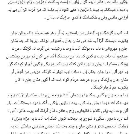
چکّیں باندات ءِ ھاتر ءَ چہ گْراں وابی ءَ بُست بِہ کنت ءُ دُژمِن ءِ زُلم ءُ زُورانسری
ءِ دیم ءَ میلانک بِہ بیت ءُ دُژمِن ءَ ھمے کلوہ ءَ بِہ دنت کہ من مُرت کن آں بلے پہ
ارزانی ماتیں وتن ءِ شکساھگ ءَ کدی جاڑِیگ نہ بہ آں ۔
اے گپ ءِ گْوشگ ءَ بِہ گِندئے من راست بِہ بَہ آں ، ھر ھما مردُم ءَ کہ منّان جان
یکبرے دیستگ گُڑا آ پہ مُدامی منّان جان ءِ ھُدوکی بوتگ ، پرچا کہ چہ منّان
جان ءِ مھروانی ءَ دلدادہ بوتگ اَنت ءُ وت ءَ رکینت اِش کُرت نہ کُرتگ ۔ من ءَ
چینچو کہ یات بیت ءُ کدی کہ بابا من دیستگ آ مُدامی گوں پُر مھریں بچکنداں
بوتگ ، مسکرا ، دیوان ءُ مھر تالان کنگ ءَ بوتگ ، ھر یکّے ءَ گوں دُچار کپتگ گُڑا
پہ مھر آئی ءَ را جان، جگر، پُل ءُ ساہ ءَ ابید توار نہ کُرتگ ،مرچی من گْوش آں
منّان جان ءِ زِندگ دِلی ءِ ھر ھما مردُم گواہ اِنت کہ آ گوں منّان جان ءَ اگاں
یکبرے ھم دُچار کپتگ ۔
بابا چہ جھان ءِ کُلیں رنگ ءُ دْروشماں آشنا ءُ زِندمان ءِ داب سک باز نزّیک ءَ چِہ
دیستگ اَت ءُ بابا ءَ وتی زندگی ءِ پند ءَ بازیں بزّگی ، ڈُکّ ءُ درد دیستگ اَت ، بلے
آئی وت ءَ پہ وتی گُلام ءُ ڈالچاریں راج ءِ ھاتر ءَ ندْر کُرتگ اَت پرے ھاتر ءَ آئی ءَ
اے درد ءُ دور ، سکّی ءُ سُوری پہ بچکند کبول کُتگ اِت اَنت ءُ پہ مڑاہ مِنزل ءَ
رھادگ اَت،ھمے ھاتر ءَ منّان جان ءِ جِند وت یک انچیں سارتیں ساھگے اَت پہ