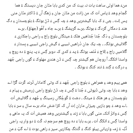
منءَ ھما اولی ساھت یات نہ بیت کہ من کدی بابا منّان جان دیستگ ءُ ھما
کُجام وھد ءُ پاس اَت کہ من زانت من منّان جان ءِ زھگ آں ءُ ڈاکٹر منُان منی
پس اِنت ، چی ءَ کہ بابا گیشتریں وھد ءَ چہ گِس ءَ ڈنّ بوتگ ءُ بلوچستان ءِ دگہ
ھند ءُ دمگاں گردگ ءَ بوتگ ،برے گریشگ ءُ برے جاہ ء آھُو (جھاؤ) ، برے
بلوچستان ءِ دَگہ جُتا جُتاھیں ھلک ءُ میتگاں بلوچ راج ءِ راجی راجکاری ءَ
گُلائیش بوتگ۔ ، چہ یک جان دْراھیں تبیبے ءَ گیش راجی تبیبے ءِ بِستار ءَ
گُلامیں راج ءِ اِلاج ءَ مُلمہ بوتگ ءُ پد ءَ کدی کہ دوبر گِس ءَ پہ پنچ ءُ دہ روچ ءِ
واستا اتکگ، آ روچاں ھم گیشتر چہ گِس ءَ ڈن ھندی مھلوک ءَ گوں راجی جُھد
ءِ درگت ءَ گِند ءُ نند کنگ ءَ بوتگ ۔
ھمے پیم وھد ءِ ھمراھی ءَ بلوچ راجی جُھد ءَ کہ وتی گاماناں تْرند کُرت گُڑا اے
وھد ءَ بابا چہ وتی ڈیوٹی ءَ جُتا ءُ گِس ءَ چہ ڈنّ بلوچ راجی زرمبش ءِ پیام ءَ
بلوچستان ءِ ھر ھلک ءُ میتگ ، دشت ءُ کُوچّگاں رسینگ ءِ جُھد ءَ گُلائیش اَت
،اے وھد ءَ چو بازیں چیزاں ماران اِت آں کہ کزا شش ماہ، برے سال ءِ سر ءَ بابا
گِس ءَ واترّ اَتک، منی گوں بابا ءَ زِند ءِ گیشتریں وھد ھمیش اَت کہ پہ ماھے ءِ
واستا گِس ءَ اتکگ اَت ، برے بابا ءَ دہ روچ ھم سرجم نہ کُت ءُ دو وار پہ راجی
ڈُبّہ ءُ زِمہ واریانی پیلو کنگ ءَ کُنٹگ چکاریں سپر ءَ راھی بوت ءُ اے گپّ ءَ من