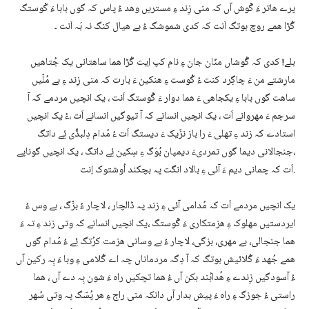
پرے ھاتر ءَ گْوش آں کہ منی زِند ءِ مستریں وھد ءُ پاس کہ گوں بابا ءَ گْوستگ
گُڑا ھمے روچ بوتگ اَنت کہ کدی شموشگ ءُ بے ھیال کنگ نہ بَہ اَنت ۔
بلے! کدی کہ گُوشاں منّان جان ءِ نام کپ اِیت گُڑا ھما ساھتانی یک جُتاھیں
مارِشتے من ءَ چاگِرد کنت ءُ گْوست ءِ ھنکین ءَ بارت کہ منی زِند ءِ بے مُلّیں
ساھت گوں بابا ءِ یکجاھی ءَ ھما دوار ءَ گْوستگ اَنت ، یک انچیں مردمے کہ آ
سرجم ءَ مھروانے اَت ، یک انچیں انسانے کہ آ تیوگیں انسانے اَت ،ءُ یک انچیں
استادے کہ زند ءِ تھلی ءَ را باز نزّیک ءَ دیستگ اَت ءُ مُدام دِلبڈّی ئِے داتگ
،جنجالانی دیما گوں تمردیءَ دیمپان بُوَگ ءِ سِکین ئِے داتگ ، یک انچیں گوناپے
اَت کہ چمانی دیم ءَ آئی ءِ بالاد انگت پہ بچکند اُوشتوک اِنت.
یک انچیں مردمے اَت کہ مُدامی آئی ءِ زند پہ ڈالچار ، لاچار ءُ بزّگ ، بے وس ءُ
ایردستیں مھلوک ءِ ھزمتکاری ءَ گْوستگ ،یک انچیں انسانے کہ وتی زند ءِ تہ ءَ
ھما جنجالی، بے مھری، بزگی، لاچار ءُ بے وسانی ھزمت کرُتگ ئِے ءُ مُدام گوں
ھمے جُھد ءَ گُلائیش بوتگ کہ آ دِگہ مردماناں چہ اے گُلامی ءِ وبا ءَ بِہ رکین آں
ءُ آسودگیں زِندے ءِ ھُدابُند بکن آں ءُ ھما تچکیں راہ ءَ شون بِہ دے آں ، ھما
راستی ءُ جوزگ ءِ راہ ءَ پیش بدار آں دانکہ منی راج ءِ ھر پُسّگ پہ وتی سُھر