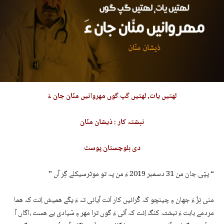
لھتیں
یات, لھتیں گپ گوں مھروانیں منّان جان ءَ
نبشتہ کار : ذیشان منّان
دی بلوچستان پوسٹ
” پپّی جان من 31 دسمبر 2019 ءَ من پہ تو موٹرسیکلے گِر آں “
منی نِزّ ءَ جھان ءِ چینچو کہ گْرانیں کار اَنت آیانی تہ ءَ یکّے ھمیش اِنت کہ ھما
مردمے بابت ءَ نبشتہ کنگ اِنت کہ آئی ءَ گوں ترا مھر ءِ سْیادی یے ھست ،اگاں آ