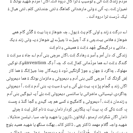
مردُم زِندگ اِنت آئی ءِ توسیپ ءَ ترا گال دروہ اَنت، اگاں آ مردُم شھید بوتگ ءُ
نمیران اِنت ، پہ آئی ءَ وتی مارشتانی کماھگ ءَ تئی جند،تئی کلم ، تئی ھیال ءُ
لیکہ دْرست ترا دروہ اَنت ۔
اے درگت ءَ زِند ءِ اولی گام پٹ ءُ پول ، چہ شوھاز ءَ بِنا بیت ءُ گُڈّی گام ھمے
شوھاز ءَ ھلاس بیت،چی ءَ کہ آ چیزّے نا چیزّے ئِے شوھاز ءَ پہ وتی زند ءَ یک
مانایے ءِ درگیجگے جُھد ءَ اِنت ءُ ھمیشی ءِ نام اِنت .
زندگی کہ داں اُمر ءِ آسر ءَ رھادگ اِنت ،اگاں مرچی بنی آدم اے جاہ ءَ سر اِنت ءُ
نوک نوکیںinvention گندگ ءَ اِنت اے ھما مردُمانی کمال اِنت کہ چہ آ دِگہ
مھلوک ، چاگرد ءُ جھان ءِ جوڑ کُرتگیں دُود ءُ ربیدگاں جتا جیڑ اِتگ ءُ ھما کار
اِش کُرتگ کہ آ مرچی کُلیں بنی آدم ءِ دیمروئی ءِ مانزمان بوتگ ءُ ھما دیمروئی
اگاں زند ءِ کُجام پِڑ ءَ بِہ بیت بلے آئی ءِ نپ ءُ سیت پہ بنی آدم ءَ اِنت ، آ دیمروئی
چاگردی، نپسیاتی، ماشراتی یا سائنسی دیمروئی اِنت بلے آ پہ تیوگیں بنی آدم
ءِ زندمان ءَ اِنت ، آ دیمروئی ءِ گامگیج ءَ کسے ھم چہ گیدی ءِ کُجا کُنڈ ءَ چِست
بِہ کنت ءُکَے کہ بِہ بیت آ پہ پلگاریں کِردار نامان بیت ءُ نام کشّ اِیت ءُ چرئے
ناماں اگاں سُکرات، ارستو ، اَپلاتون ،ڈاروِن یا شھید واجہ سبا ، نیلسن منڈیلا ،
شھید واجہ گُلام مھمد ڈاکٹر چے ، ڈاکٹر کالد ، بھگت سنگھ یا شھید ھمید بلوچ
بِہ بیت ، بلے ھمے نامانی ھُدابُنداں پہ بنی آدم ءِ دیمروئی ءَ وتی وس ءُ واک ءِ