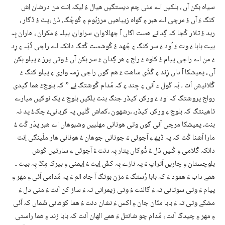
سیاہ بکن آں ، بلکیں اے منی چم دیستگیں ھیال ءُ لیکہ اِنت من درشان اِش
کنگ ءَ آں ءُ مرچی اے ھبر ءِ گواہ زیباھیں مرزبُوم ءِ کُوچّگ، ڈنّ ،پٹ ءُ ڈگار ،
ربد ءُ تلار کُجا کہ گِدانے ھست اگاں آ جھالاوان، سراوان، بیلہ ءُ مکران ، ھاران بِہ
بیت بابا ءَ وت ءَ اُود ءَ سر کنگ ءِ جُھد ءُ کُوشست کُتگ دانکہ اے راجی ڈُبّہ ءِ رِد
ءَ من اے راجی پیام ءُ کلوہ ءَ راج ءِ ھر گِدان ءَ سر بکن آں ءُ وتی پرز ءَ پیلو بکن
آں ، پمیشکا آ داں زِند ءِ گُڈّی ساھت ءَ ھم گوں راجی زِمہ واری ءِ پیلو کنگ ءَ
گُلائیش اَت ۔ بَہ کَول ء آئی ءِ جِند ءِ کہ مُدام گْوشتگ ئِے ” کہ بلوچءَ ھما گیدی
رواج پروشتگ کہ اود ءَ ورکر، کیڈر جنگ بنت بلکیں بلوچ ءَ یک نوکیں میارے
ٹاھینتگ کہ بلوچ ءِ ورکر، کیڈر، ،رشھون ،کماش کُلیں پہ کربانیءَ چکءُ پد نہ
بنت، پمیشکا مرچی آئی گوں وتی ھونانی مھلبیں وشبوھاں اے ھبر پدّر کُت ءُ
مارا آشنا کُت کہ پہ ڈیھ ءِ آجوئی ءَ جونانی جوھان ءُ ھونانی ھار ملّینگی اِنت
دانکہ گُلامی ءِ کُلیں ڈل ءُ ڈُوکاں پتار بِہ دنت ءُ آجوئی ءِ سارتیں کَوش
بلوچستان ءِ چاریں آتراپ ءَ پہ نازے بِہ کشّ اِیت ءُ اِیمنی ءِ بیرک مِکّ بِہ بیت ۔
ھمے داب ءَ ھمود ءَ کہ بابا رُستگ ءُ مزن بوتگ آ جاہ الم ءَ پہ مُدامی آئی ءِ مھر ءِ
پیام ءَ وتی سوتانی تہ ءَ گالنت ءُ وتی زیمرانی تہ ءَ ساز کن اَنت ءُ منی دل ءَ
مشکے وتی تہ ءَ بابا منّان جان ءِ اکس ءَ نشان دنت ءُ ھما کوھانی شَماں کہ آئی
ءِ مھر ءِ چیدگ اَنت ، مُدام چو شانتل ءَ ھمے الھان اَنت کہ بابا زند ءِ ھما راستی