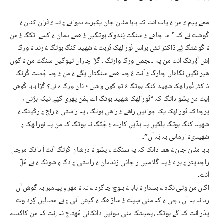
ھمے پیم ءَ من ءَ یات اِنت کہ بابا منّان جان یکبرے دیوانے ءِ تہ ءَ تْران کنان ءَ
گْوشت ئِے کہ ” ما جاھے ءَ سنگت نِندوک بوتگیں ءُ ھمے دمان ءَ کسے اتکگ ءُ من
ءَ گْوشتگ ئِے ڈاکٹر تئی براس نُورالھک تُربت ءَ شھید کنگ بوتگ ءُ رند ءَ ورگ
اِش آؤرتگ اَنت من پہ دلجمی ورگ وارتگ ، گُڑا چاراں تیوگیں سنگت من ءَ گوں
ھیرانگیں نگاھاں چارگ ءَ اَنت ءُ چہ ھمے سنگتاں یکّے ءَ من ءَ چہ جُست کُرتگ
ڈاکٹر نُورالھک شھید کنگ بوتگ ءُ تو گوں وشی ءَ نان ورگ ءَ ئے؟ گُڑا بابا گْوش
اِیت من پسّو داتگ کہ “نُورالھک شھید بوتگ اے پمّن پھری گپّے نیکہ بژنی ،
پرچا کہ نُورالھک یک جوانیں راھے ءَ راھی بوتگ ، پہ راستی ءُ راج ءِ رکّینگ ءَ
شھید کنگ بوتگ بلکیں پہ بدّیں کارے ءَ جَنّگ نہ بوتگ کہ من پہ نورالھک ءِ
شھیدیءَ ارمانی بِہ بَہ آں”۔
بابا منّان جان ءَ ھما دانک کہ پہ سنگت ءِ پسّو ءَ درشان کُرتگ اَنت آ دانک مرچی
راجدپتر ءِ براہ ءُ پہ گُلامیں راجانی زندمان ءَ راستی ءِ دگ ءِ شونگ ءَ بے مُلّ
اَنت۔
اگاں من وتی نگاہ ءِ بستار ءَ بابا ءَ بلوچ چاگرد ءِ تہ ءَ مھر ءِ پیامبر بِہ گْوش آں
رد نہ بہ آں ، چی ءَ کہ منی سِپت ءُ ساڑاھگ ءَ گیش آئی ءِ بے مسالیں کِرد وت
پدّر اِنت کہ کَے بوتگ ، پمیشکا منی دوئیں دانکانی مُھتاج نہ اِنت کہ من کاگدے