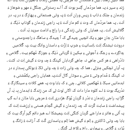
ھما کُلیں زھگ ، بیل ءُ سنگتاں کہ مرچی پہ مُجّتی زندگ ءُ نمیران اِنت ،بابا اے
زِند ءِ سپر ءَ پہ ھما مردُماں گِسر بوت کہ آ اے رسترانی جنگل ءَ مھر ءِ شوھاز ءَ
زندمان ءِ جلک ءَ تاب ءُ ریس وران اَنت ءُ پہ وتی ھستمانی ءِ پھازگ ءَ در پہ در
اَنت ، پہ ھما مردُماں کہ وت ءَ کم مار اَنت ءُ پہ راجی زِندمان ءِ گوناپ دَیَگ ءَ
گُلائیش اَنت ، پہ ھمایاں کہ وتی زِندگی ءَ را راج ءِ انامت سرپد بَہ اَنت ۔
بابا منّان جان مھر ءِ یک انچیں چیدگے کہ آ چیدگ ءِ ساھگ ءَ راجدوستی ءِ
درونت نبشتگ اِنت ،اِنسانیت ءِ شرپ ءُ اِزّت ءِ داستان وانگ بیت ،پہ گُلامیں
چاگِردے ءِ رجگ ءَ آجوئی ءِ سِکین ءُ کُربانی دَیَگ ءِ جوزگ مُھکم بیت ، گُلامی ءِ
نادْراھی ءَ ھر کس جاھے نہ جاھے گرداباں کپتگ ءُ چہ وت ءَ گیش اِت نہ کنت ،
پہ آیاں تچکیں مِنزلے ، ھما کہ چہ وتی زات ءُ چہ وتی ٹکّ ءُ بولکی بِستار ءَ در
نہ کپتگ ءُ مُدام وتی ءُ منی ءِ سوتاں گال اَنت،پہ ھمایاں راجی یکمُشتی ءِ
ابدمانیں سبکّ ءُ مُھکمیں کلاتے ، چی ءَ کہ بابا وت پہ ھمے کلات ءِ سینگارگ ءَ
ندْریگ بوت ءُ اے کلوہ مارا دات کہ اگاں لوٹ ئے کہ من زِندگ ءُ ابدمان بِہ بَہ آں
گُڑا پہ راجی زِندمان ءَ ندْر ءُ کُربان بُوَگ ھژدری اِنت ءُ مرچی بابا منّان ءَ اے گپ
پیشداشت ءُ سابت کُرت کہ چہ زِندمان ءَ گیش کُجام ھستی ءِ اِرزِشت اِنت کہ
پہ آئی ءِ ھاتر ءَ مارا شے کُربان کنگی اِنت ،پمیشکا اے ھبر دائم گیر آرگ بیت کہ
بابا چہ وتی ڈاکٹری ءِ اِلم ءَ گیش ھما اِلم ءِ پاسداری کُت کہ آ زانت ءُ زانگ ءِ
پُژدر ءَ گُلامی ءِ بیماریں راج ءِ اِلاج ئِے کُتگ ۔