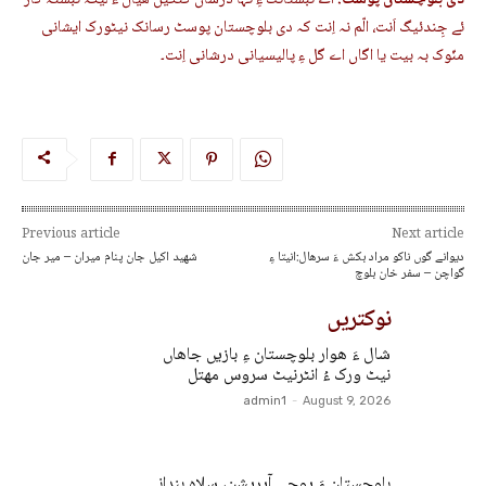
دی بلوچستان پوسٹ:
اے نبشتانک ءِ تہا درشان کُتگیں ھیال ءُ لیکہ نبشتہ کار
ئے جِندئیگ اَنت، الّم نہ اِنت کہ دی بلوچستان پوسٹ رسانک نیٹورک ایشانی
منّوک بہ بیت یا اگاں اے گل ءِ پالیسیانی درشانی اِنت۔
Previous article
Next article
دیوانے گوں ناکو مراد بکش ءَ سرھال:انیتا ءِ
شھید اکیل جان پنام میران – میر جان
گواچن – سفر خان بلوچ
نوکتریں
شال ءَ ھوار بلوچستان ءِ بازیں جاھاں
نیٹ ورک ءُ انٹرنیٹ سروس مھتل
admin1
-
August 9, 2026
بلوچستان ءَ پوجی آپریشن، سلاہ بندانی