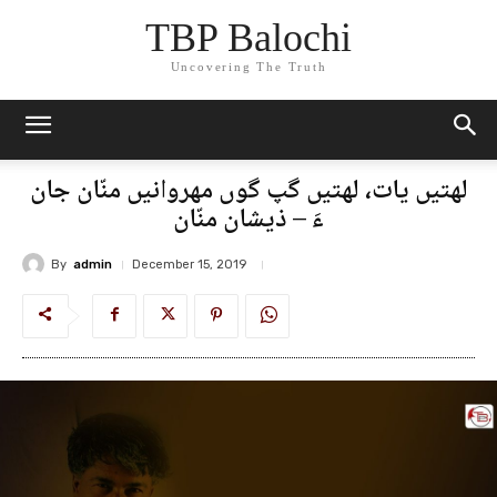
TBP Balochi
Uncovering The Truth
لھتیں یات، لھتیں گپ گوں مھروانیں منّان جان
ءَ – ذیشان منّان
By
admin
December 15, 2019