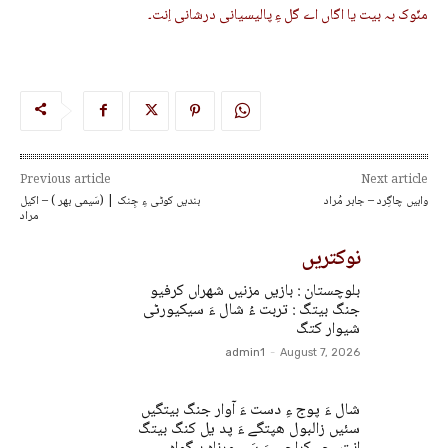
منّوک بہ بیت یا اگاں اے گل ءِ پالیسیانی درشانی اِنت۔
Previous article
Next article
وابیں چاگِرد – جابر مُراد
بندیں کوٹی ءِ جِنک | (سَیمی بھر ) – اکیل
مراد
نوکتریں
بلوچستان : بازیں مزنیں شھراں کرفیو
جنگ بیتگ : تربت ءُ شال ءَ سیکیورٹی
شیوار کتگ
admin1
-
August 7, 2026
شال ءَ پوج ءِ دست ءَ آوار جنگ بیتگیں
سئیں زالبول ھپتگے ءَ پد یل کنگ بیتگ