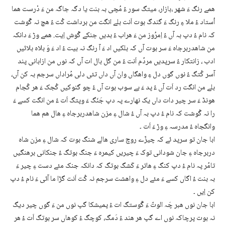
ھمے رنگ ءَ شھر ،بازار، میتگ سور ءُ مُچی بہ بنت یا دگہ جاگہ من ءَ دْرست ھما
اُستاد ءُ ملا ءِ رنگ ءَ گندگ بوت اَنت بلے انگت من برداشت کُت ءُ ھچ نہ گْوشت
کہ نام ءُ دپ بہ آں ءُ اِمرُوز من ءَ ھراب ءُ بدیں جنکے گْوش اِیت. ھمے وڑ ءَ دانکہ
من شاھدربرجاہ ءَ سر بوت آں کہ بلکیں اد ءَ آ رنگ نہ بیت ءُ اد ءَ وَ بلاہ بلائیں
ادب ، زانتکار ءُ سرپدیں مردُم اَنت ءُ من گل بال ات آں کہ نوں من ازابانی پند
آسر کُتگ ءُ نوں گوں دل ءِ واھگاں وان آں داں تئی دلی مُراداں سرجم بہ کن آں،
بلے من انگت رد اَت آں ءُ پد ءَ بے سوب بوت آں ءُ چو گنوکیں کُجک ءَ ھر کُجام
ھونڈ ءَ سر چیر دات داں یک نھارے پہ دپ جَنَگ ءَ وپتگ اَت ءُ من انگت کسے ءَ
را نہ گْوشت کہ نام ءُ دپ بہ آں ءُ شال ءِ مزن شاھدربرجاہ ءِ ھال ھم ھما
وانگجاہ ءُ مدرسہ ءِ وڑ ءَ اَت ۔
ابا جان تو سرپد ئے کہ چیزّے روچ ساری ھالے شنگ بوت کہ شال ءِ مزن شاہ
دربرجاہ ءِ جان شودانی توک ءَ چیریں کیمرہ ءَ جنگ بوتگ ءُ جنکانی برھنگیں
تامُر پہ نام ءُ دپ کنگ ءِ ھاتر ءَ کَشگ بوتگ کہ دانکہ جنک مئے دست ءِ چیر ءَ
بہ بنت ءُ اگاں کسے ءَ مئے دل ءِ واھشت سرجم نہ کُت اَنت گڑا ما آئی ءَ نام ءُ دپ
کن اِیں ۔
ابا جان نوں ھبر چَہ الوتّ ءَ گْوستگ ات ءُ پمیشکا گپ نوں من ءَ گوں چیر دیگ
نہ بوت پرچاکہ نوں اے گپ ھر ھند ءُ دَمگ، کوچگ ءُ کوھاں سر بوتگ اَت ءُ ھر