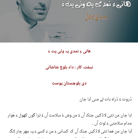
ھانی ءِ نمدی پہ وتی پت ءَ
نبشتہ کار : داد بلوچ شاشانی
دی بلوچستان
پوسٹ
دْروت ءُ دْراہ بات ئے منی اَبا جان
ابا جان من تئی لاڈکیں جنک آں ءُ من وش ءُ سلامت آں ءُ ترا گوں کھول ءَ ھَوار
مدام سلامتی ءَ لوٹ آں ۔
اَبا جان من ھما تئی لاڈکیں جنک آں کہ کسانی ءَ من ءَ کسے ءَ پہ مِھر چار اِتگ