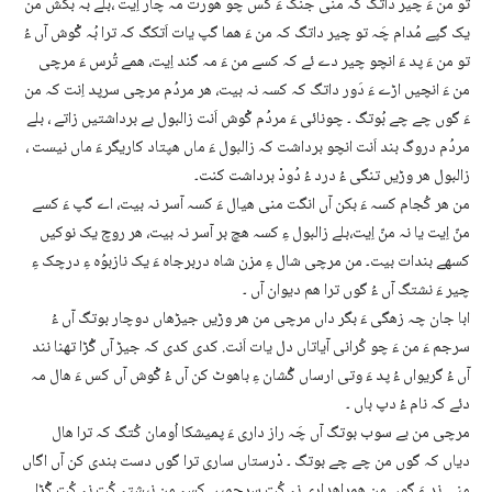
تو من ءَ چیر داتگ کہ منی جنک ءَ کس چو ھورت مہ چار اِیت ،بلے بہ بکش من
یک گپے مُدام چَہ تو چیر داتگ کہ من ءَ ھما گپ یات اَتکگ کہ ترا بُہ گْوش آں ءُ
تو من ءَ پد ءَ انچو چیر دے ئے کہ کسے من ءَ مہ گند اِیت، ھمے تُرس ءَ مرچی
من ءَ انچیں اڑے ءَ دَور داتگ کہ کسہ نہ بیت، ھر مردُم مرچی سرپد اِنت کہ من
ءَ گوں چے چے بُوتگ ۔ چونائی ءَ مردُم گْوش اَنت زالبول بے برداشتیں زاتے ، بلے
مردُم دروگ بند اَنت انچو برداشت کہ زالبول ءَ ماں ھپتاد کاریگر ءَ ماں نیست ،
زالبول ھر وڑیں تنگی ءُ درد ءُ دُودْ برداشت کنت۔
من ھر کُجام کسہ ءَ بکن آں انگت منی ھیال ءَ کسہ آسر نہ بیت، اے گپ ءَ کسے
منّ اِیت یا نہ منّ اِیت،بلے زالبول ءِ کسہ ھچ بر آسر نہ بیت، ھر روچ یک نوکیں
کسھے بندات بیت۔ من مرچی شال ءِ مزن شاہ دربرجاہ ءَ یک نازبوُہ ءِ درچک ءِ
چیر ءَ نشتگ آں ءُ گوں ترا ھم دیوان آں ۔
ابا جان چہ زھگی ءَ بگر داں مرچی من ھر وڑیں جیڑھاں دوچار بوتگ آں ءُ
سرجم ءَ من ءَ چو کُرانی آیاتاں دل یات اَنت. کدی کدی کہ جیڑ آں گُڑا تھنا نند
آں ءُ گریواں ءُ پد ءَ وتی ارساں گُشان ءِ باھوٹ کن آں ءُ گْوش آں کس ءَ ھال مہ
دئے کہ نام ءُ دپ باں ۔
مرچی من بے سوب بوتگ آں چَہ راز داری ءَ پمیشکا اُومان کُتگ کہ ترا ھال
دیاں کہ گوں من چے چے بوتگ ۔ دْرستاں ساری ترا گوں دست بندی کن آں اگاں
منی ند ءَ گوں من ھمراھداری نہ کُت سرجمیں کسہ من نبشتہ کُت نہ کُت گُڑا