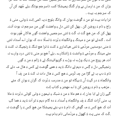
بزان کہ من ءَ ارساں بے وار کُتگ پمیشکا کسہ ناسرجم بوتگ ،بلے جُھد کن آں
کہ سرجم بہ بیت ۔
ترا یات بیت تو من ءَ گْوشت بوان کہ وانگ بلوچ ءَ پہ المی اِنت ءُ وتی، منی ءُ
راج ءِ نام ءَ روشِن کن ۔ پھل کن تئی دل ءِ واھشت گوں من سرجم نہ بوت اَنت،
پھل کن کہ من ھچ کُت نہ کُت ءُ تئی سرجمیں واھشت گوں ھاکاں ھُور بوت
اَنت ۔ گندئے تو من ءَ میتگ ءِ وانگجاہ ءَ بُرت ءُ تسلّا دت کہ بوان اے اُستاد تئی
ءُ منی دوستیں مردُمے ءُ تئی ھیالداری ءَ کنت ءُ ترا ھچ تنگ ءُ رنجیگ نہ کنت ءُ
مئے میتگ ءِ مردُمے ءُ وانشت ءُ زانتکارے ، بلے آ ھچ بر منی ءُ تئی درد وارے نہ
اَت، ھر روچ من ءَ یک وڑے نہ وڑے ءَ گریوائینتگ ئِے ءُ زالم ءَ من ءَ گوں
رنجیگیں دل ءَ گِس ءَ دیم ئِے داتگ ءُ پد ءَ ھمے گْوشت ئِے کس ءَ ھال مہ دئے کہ
نام ءُ دپ بہ ئے گڑا من چہ تُرس ءَ ھچ کس ءَ ھال دات نہ کت ءُ من چَہ آ
وانگجاہ ءَ در کَپت آں ءُ بیگاہ تو من ءَ مدرسہ ءَ بُرت کہ کُران ءَ بوان کہ مئے
مزھب ءِ نام ءَ روشِن کن ءُ اے مھشر ءِ کتاب اِنت .
گپے زان ئے ابا جان اِد ءَ ھم ملا ءَ من ءَ سَبک ءِ نیمون ءَ وتی کوٹی ءَ بُرت ءُ ملا
پہ منی آزات کنگ ءَ چَہ وانگجاہ ءِ اُستاد ءَ دہ گام دیم ءَ تر اَت ءُ پد ءَ ھما گپ
اَت کہ ھچ کس ءَ مہ گْوش کہ نام ءُ دپ بئے پمیشکا من ھچ کس ءَ را گْوشت نہ
کُت کہ منی پِت ءُ کھول ءِ مردُمانی نام بنام بیت.