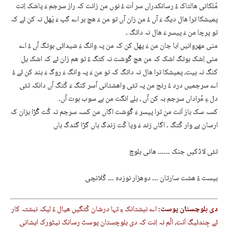
مُلکانی ھالتاک ءُ رسانکدراں سر اَت ءُ نوں من زانت کہ راز سرجم ءَ پاشک اِنت
پمیشکا ترا ھال دیگ ءَ آں ءُ من زان آں تو من ءَ ھچ بر اے گپ ءَ پَھل نہ کن ئے کہ
تو پرچا من ءَ پیسر ءَ ھال نہ داتگ ۔
منی مھروانیں ابا جان من ءَ پھل کن کہ من پہ وانگ ءَ شیدائی بوتگ آں ءُ اے
منی اِشک بوتگ اشک کہ من ھچ گْوشت نہ کتگ ءُ تو ھم زان ئے کہ اشک یل
کنگ نہ بیت، پمیشکا ترا ھال نہ داتگ کہ تو من ءَ پہ وانگ ءَ روگ ءَ بند کن ئے ءُ
اے سرجمیں درد ءُ رنج من پہ تئی واھشتانی آسر کنگ ءَ کُتگ آں دانکہ تئی
دل ءِ مُراداں سرجم بہ کن آں ، بلے انگت من بے سوب بوت آں۔
کسہ سک باز اَنت من ترا پیسر ءَ گْوشت اگاں من کسہ سرجم نہ کُت گُڑا بزان کہ
ارسان بے وار کُتگ ۔ اگاں زند ءَ وپا کُت زندگ باں گڑا گندگ باں
تئی لاڈکیں جنک ۔۔۔۔۔۔ ھانی بلوچ
بیست ءُ ھشت سارتان ۔۔۔ دوھزار نوزدہ ۔۔۔ کُلانچی
دی بلوچستان پوسٹ:
اے نبشتانک ءِ تہا درشان کُتگیں ھیال ءُ لیکہ نبشتہ کار
ئے جِندئیگ اَنت، الّم نہ اِنت کہ دی بلوچستان پوسٹ رسانک نیٹورک ایشانی