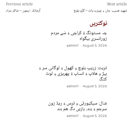
Previous article
Next article
شھید ھسیب جان ءِ چیزے یات – گزّو بلوچ
آزمانک : نیمون – شاکر مراد
نوکتریں
چہ مستونگ ءُ کراچی ءَ سَے مردم
زورانسری بیگواہ
admin1
-
August 5, 2026
تربت: زریپ بلوچ ءِ کھول ءَ لوگانی سر ءَ
بیڑ ءِ ھلاپ ءَ انساپ ءُ پھریزی ءِ لوٹ
کتگ
admin1
-
August 5, 2026
شال: سیکیورٹی ءِ ترس ءَ ریڈ زون
سرجم ءَ بند، بازیں دگ ھم بند
admin1
-
August 5, 2026