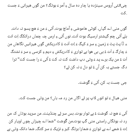
چی!تئی آروس سینزدہ یا چار دہ سال ءِ اُمر ءَ بوتگ؟ من گوں ھیرانی ءَ جست
کت.
گوں منی اے گپاں، کوٹی ھاموشی ءِ آماچ بوت، آئی ءَ من ءَ ھچ پسو نہ دات،
بلے آئی چم گیشتر ارسیگ بوت اَنت، نوں آئی ءِ ارس چہ چماں دراتکگ اِت انت
ء ُ پٹ پٹ ءَ زمین ءِ سر ءَ کپگ ءَ اِت اَنت ءُ کادربکش گوں ھیرانیں نگاھاں من
ءَ چارگ ءَ اَت ءُ بی بی ھوا بے تواری ءَ کادربکش ءِ دیم ءِ کرسی ءِ سر ءَ نشتگ
اَت ءُ من یک برے پد ءَ وتی دپ داشت کت نہ کت ءُ آئی ءَ را جست کت” ترا
دگہ جستے بہ کن آں ءُ تو دل ءَ نہ کن ئے؟
جی جست بہ کن، آئی ءَ گْوشت۔
منی ھیال ءَ تو انوں لاپ پر ئے اگاں من رد مہ باں؟ من وتی جست کت۔
آئی ءَ ھچ نہ گوشت ءُ بے توار بوت، بس سر ئِے چنڈینت، من سرپد بوتاں کہ من
رد نہ بوتگاں راستی منی گپ بوت،من گْوشت “شما اے چیزاں چوں اوپار کن
اِت ءُ شمے اے بے تواری ءَ شمارا برتگ کبر ءِ نزیک ءَ سر کتگ، شما دانکہ وتی بے