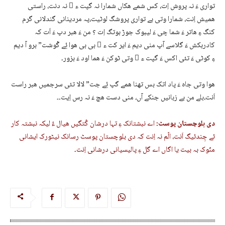
تواری ءَ نہ پروش اِت، کس شمے ھکاں شمارا نہ گپت ء ُ نہ دنت، راستی
ھمیش اِنت، شمارا وتی بے تواری پروشگ لوٹیت،پہ مردینانی گندلانی گرم
کنگ ءِ ھاتر ءَ شما چی ءَ لیبوک جوڑ بوتگ اِت ؟ من ءَ ھبر دپ ءَ اَت کہ
کادربکش ءَ گلاسے آپ منی دیم ءَ ایر کت ء ُ بی بی ھوا ئِے گْوشت” برو آ دیم
ءِ کوٹی ءَ تئی اکس ءَ گپت ء ُ وتی ٹوکن ءَ ھما اود ءَ بزور۔
ھوا وتی جاہ ءَ پاد اتک بس تھنا ھمے گپ ئِے جت” لالا تئی سرجمیں ھبر راست
اَنت،بلے من بے زبانیں جنکے آں، منی دست ھچ ءَ نہ رس اِیت۔۔
دی بلوچستان پوسٹ:
اے نبشتانک ءِ تہا درشان کُتگیں ھیال ءُ لیکہ نبشتہ کار
ئے جِندئیگ اَنت، الّم نہ اِنت کہ دی بلوچستان پوسٹ رسانک نیٹورک ایشانی
منّوک بہ بیت یا اگاں اے گل ءِ پالیسیانی درشانی اِنت۔