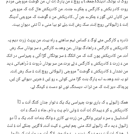
روگ نہ بوتگ، آدینگ(جمعہ) ءِ روچ ءَ من پارگ اِت آں، من گْوشت مروچی مردم
روت کادر بکش ءِ کارگس ءِ چکرے جنت۔ من کادربکش ھال کت کہ مروچی
من کایاں تئی گور ءَ چکرے جن آں ،کادربکش من ءَ گْوشت کہ مروچی آدینگ
اِنت ءُ زالبولانی روچ اِنت، سک رش اِنت ،بلے تو بیا منی ء ُ تئی دیوان بیت۔
نادرہ ءِ کارگس مئے لوگ ءَ کساس نیم ساھتے ءِ راہ بیت، من پرپٹ زرت دیم پہ
کادربکش ءِ کارگس ءَ راھادگ بوتاں ،من وھدے کارگس ءَ سر بوتاں سک رش
اَت، من کادربکش پون کت کہ من اتکگ ءُ سر بوتگاں گڑا آئی ءِ چپراسی در اتک
من ءَ زرت ءُ کادربکش ءِ کارگس ءَ ئِے برت.من سر بوتاں دْروت ءُ دْراھباتی ءَ پد
من نشتاں ءُ کادربکش ءَ گْوشت” مروچی زالبولانی روچ اِنت ءُ سک رش اِنت،
تو بہ نند وھدے اے پارگ بنت گڑا منی کوٹی ء رو اِیں ءُ شریں دیوانے کن اِیں،
پرچاکہ دیر اِنت کہ من ترا نہ دیستگ، نوں تو دست ءَ کپتگ ئے۔
ھمک زالبولے ءِ کہ باری بوت چپراسی یک یک ءَ توار جنان کتگ اَنت ء ُآ
کادربکش ءِ کر ءَ پیداک اِت اَنت ءُ وتی نام، پت ءِ نام ،جاہ ءَ ڈسگ ءَ ات
اَنت،ٹیبل ءِ سر ءَ ایریں وانگی من زرت بے کاری ءَ وانگ بندات کت، یک ء ُ دو
زالبول ءَ پد دگہ زالبولے اتک منی چم ایشی ءَ کپت اَنت، لاگریں جنکے اَت ءُ لنٹ
ئِے ھشک اِت اَنت دیم ءَ دگہ زردی یے ءَ مانپوش اتگ اَت، من مار ات کہ زالبول