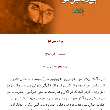
بے زبانیں ھوا
نبشتہ:اِمُل بلوچ
دی بلوچستان پوسٹ
من ء ُ کادربکش مزن شھدربرجاہ( یونیورسٹی) ءِ وھد ءَ سنگت بوتگ اِیں،
کادر بکش انوں نادرہ ءِ کارگس ءَ کارءَ لگ اتگ،آئی ڈیوٹی مئے ھند ءَ اِنت ءُ من
ءَ ھر وھد ءَ گوش ایت کہ ترا اگاں وھد رسیت بیا منی کارگس ءَ چکرے بہ جن
دیوانے کن اِیں ء ُ ترا ھم گنداں، من اوں من مدام ھمے جھد کتگ کہ روان
چکرے جناں، بلے وھد ءَ موہ نہ داتگ ءُ جند ءِ دست گٹی سک باز بوتگ اَنت،