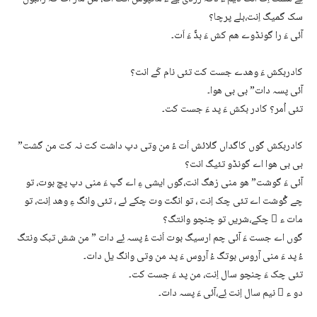
سک گمیگ اِنت،بلے پرچا؟
آئی ءَ را گونڈوے ھم کش ءَ بڈّ ءَ اَت۔
کادربکش ءَ وھدے جست کت تئی نام کَے انت؟
آئی پسہ دات” بی بی ھوا۔
تئی اُمر؟ کادر بکش ءَ پد ءَ جست کت۔
کادربکش گوں کاگداں گلائش اَت ءُ من وتی دپ داشت کت نہ کت من گشت”
بی بی ھوا اے گونڈو تئیگ انت؟
آئی ءَ گوشت” ھو منی زھگ انت،گوں ایشی ءِ اے گپ ءَ منی دپ پچ بوت، تو
چے گْوشت اے تئی چک اِنت ، تو انگت وت چکے ئے ، تئی وانگ ءِ وھد اِنت، تو
مات ء ُ چکے،شریں تو چنچو وانتگ؟
گوں اے جست ءَ آئی چم ارسیگ بوت اَنت ءُ پسہ ئِے دات ” من شش تبک ونتگ
ءُ پد ءَ منی آروس بوتگ ءُ آروس ءَ پد من وتی وانگ یل دات۔
تئی چک ءَ چنچو سال اِنت، من پد ءَ جست کت۔
دو ء ُ نیم سال اِنت ئِے،آئی ءَ پسہ دات۔